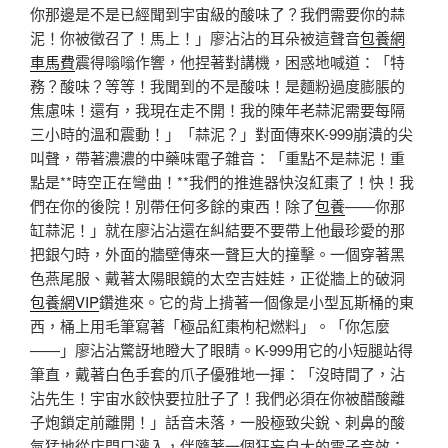
你那邊是不是已經聞到宇宙級的酸味了？我們需要你的蒜
泥！你被徵召了！馬上！」廖沾沾的耳朵被這聲音
包養網
車馬費
震得嗡嗡作響，他捏著對講機，困惑地喊道：「特
務？酸味？等等！我聞到的不是酸味！是麵粉過度膨脹的
焦慮味！還有，我現在走不開！我的陳年老蒜泥需要每隔
三小時的溫和震動！」「蒜泥？」對面傳來K-999崩潰的尖
叫聲，帶著濃濃的中藥味電子雜音：「重點不是蒜泥！重
點是**時空正在彎曲！**我們的推進器快沒紅棗了！快！我
們在你的後院！別帶任何多餘的東西！除了
包養
——你那
缸蒜泥！」就在廖沾沾還在糾結要不要帶上他最珍愛的那
把銀勺時，外面的牆壁傳來一聲巨大的撞擊。一個穿著黑
色燕尾服、戴著太陽眼鏡的太空吉娃娃，正從牆上的破洞
包養網VIP
鑽進來。它的背上揹著一個像是小型瓦斯桶的東
西，桶上用毛筆寫著「極品紅棗枸杞燃料」。「你怎麼
——」廖沾沾驚訝地瞪大了眼睛。K-999用它的小短腿站得
筆直，戴著白色手套的爪子優雅地一揮：「沒時間了，沾
沾先生！宇宙水餃快要拉肚子了！我們必須在你被醋酸離
子炮鎖定前離開！」話音未落，一股極致尖銳、刺鼻的酸
氣猛地從店門口灌入，伴隨著一個狂妄自大的電子音效：