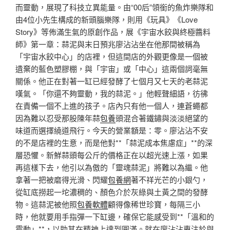
而靈動，展現了科技立異能量。由“00后”領銜的魚炸樂隊和
由4位小先生構成的新頭腦樂隊，則用《玩具》《Love
Story》等佈滿生氣的原創作品，展《宇宙水餃與終極醬料
師》第一章：蒜泥與末日預兆廖沾沾坐在他那間被稱為
「宇宙水餃中心」的店裡，但這間店的外觀更像是一個被
遺棄的藍色塑膠棚，與「宇宙」或「中心」這兩個詞毫無
關係。他正在對著一缸已經發酵了七個月又七天的老蒜泥
嘆氣。「你還不夠靈動，我的蒜泥。」他輕聲細語，彷彿
在責備一個不上進的孩子。店內只有他一個人，連蒼蠅都
因為難以忍受那股陳年蒜
包養
頭混合著鐵鏽與淡淡絕望的
味道而選擇繞道飛行。今天的營業額是：零。廖沾沾不安
的不是店裡的生意，而是他對**「蒜泥成本焦慮症」**的深
層恐懼。新鮮蒜頭每公斤的價格正在以超光速上漲，如果
再這樣下去，他引以為傲的「靈魂蒜泥」將難以為繼。他
拿著一把被磨得光滑、閃耀
包養網
著不祥光芒的小銀勺，
從缸底撈起一坨濃稠的、顏色介於灰綠與土黃之間的發酵
物。這蒜泥被他照
包養軟體
顧得像稀世珍寶，每隔三小
時，他就要用手指彈一下缸邊，確保它能感受到**「溫和的
震動」**，以助其在精神上達到圓滿。就在廖沾沾專注於與