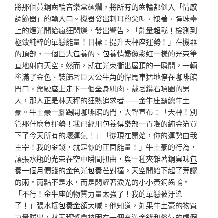
將那個黃銅齒輪音樂盒砸爛，將所有的齒輪都倒入「情感
調節器」的輸入口。機器發出刺耳的尖叫，接著，彈珠臺
上的燈光開始瘋狂閃爍，發出警告。「能量超載！檢測到
極致純粹的單戀能量！目標：提升天秤座運勢！」在機器
的頂部，一個巨大
包養
的、
包養情婦
像彩虹一樣的光束筆
直地射向天空。然而，就在光束衝出屋頂的一瞬間，一輛
塗滿了金色、裝飾著巨大公牛角的悍馬車猛地停在咖啡館
門口。駕駛座上走下一個全身肌肉、戴著鑽石項圈的男
人，那人正是林天秤的狂熱追求者——金牛座霸總牛土
豪。牛土豪一腳踢開咖啡館的門，大聲宣布：「天秤！別
管那什麼負運勢！我已經用
包養俱樂部
一百噸的純金箔買
下了今天所有的壞運氣！」「從現在開始，你的運勢由我
主宰！我的金錢，就是你的正面能量！」牛土豪的行為，
讓張水瓶的光束在空中瞬間扭曲，與一種夾雜著銅臭味
包
養一個月價錢
的金色光
包養
芒對撞。天空開始下起了荒謬
的雨。雨點不是水，而是閃耀著淚光的小小黃銅齒輪。
「不行！金牛座的物質力量太強了！我的單戀被汙染
了！」張水瓶
包養金額
大喊。他知道，如果牛土豪的物質
力量勝出，林天秤將會被困在一個充滿金錢和俗氣的虛假