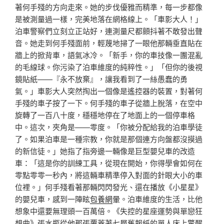
著何手殘的方向走來。她的步伐優雅而精準，每一步都像
是被測量過一樣，完美地落在網格線上。「車影大人！」
泊車警察們立刻立正站好，連測量尺都顫抖著不敢發出聲
音。她走到何手殘面前，輕蔑地掃了一眼他那輛垂直貼在
牆上的掀背車，語氣冰冷。「新手，你的車技像一團混亂
的毛線球。你污染了泊車維度的純粹性。」「但你的後視
鏡貼紙——『永不放棄』，讓我看到了一絲愚蠢的勇
氣。」車影大人突然掏出一個像是遙控器的裝置，對著何
手殘的車子按了一下。何手殘的車子從牆上脫落，在空中
旋轉了一百八十度，穩穩地停在了地面上的一個停車格
中。這次，夾角是——零度。「你被分配給我的泊車學徒
了。如果泊車是一種宗教，你就是那個連方向盤都沒摸過
的新信徒。」她指了指旁邊一輛像是巨型嬰兒車的改造
車：「這是你的訓練工具，從現在開始，你得學會如何在
零點零零一秒內，將這輛車精準停入對面的針眼大小的車
位裡。」何手殘看著那輛閃閃發光、還在播放《小星星》
的嬰兒車，感到一陣眩
包養網
暈。泊車維度的生活，比他
想象中還要無理頭一百萬倍。《失控的星座運勢與單戀狂
想曲》張水瓶從他那張覆蓋著七層舊報紙的單人床上驚醒