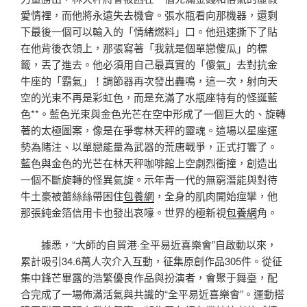
愛情裡，而他將永遠失去機會。張水瓶看向那機器，還剩
下最後一個可以輸入的「情緒燃料」口。他迅速撕下了貼
在他背後衣領上，那張寫著「我就是個單戀傻瓜」的標
籤，丟了進去。他必須用自己最真實的「傻氣」去對抗金
牛座的「霸氣」！調節器再次發出轟鳴，這一次，射向天
空的光束不再是彩虹色，而是充滿了水瓶座特有的怪誕藍
色**。藍色光束與金色光芒在空中形成了一個巨大的、旋轉
著的太極圖案，像是在爭奪林天秤的靈魂。這場以星座運
勢為賭注、以單戀能量為武器的荒唐戰爭，正式打響了。
藍色與金色的光芒在林天秤咖啡館上空劇烈衝撞，創造出
一個不斷旋轉的怪異氣旋。示年青一代的無窮潛能與對待
牛土豪被蕾絲絲帶困住
包養網
，全身的肌肉開始痙攣，他
那張純金箔信用卡也發出哀嚎。世界的極新視
包養網
角。
據悉，“大師的自貿港·全平易近喜樂會”自啟動以來，
累計吸引34.6萬人次介入互動，征集原創作品305件。從征
集中鋒芒畢露的浩繁優良作品與扮演者，會聚于舞臺，配
合完成了一場佈滿活氣與共識的“全平易近喜樂會”。運動搭