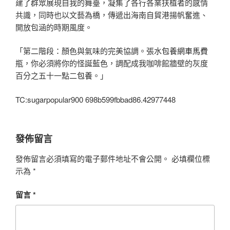
建了群眾展現自我的舞臺，凝集了各行各業扶植者的感情
共識，同時也以文藝為橋，傳遞出海南自貿港揚帆奮進、
開放包涵的時期風度。
「第二階段：顏色與氣味的完美協調。張水
包養網車馬費
瓶，你必須將你的怪誕藍色，調配成我咖啡館牆壁的灰度
百分之五十一點二
包養
。」
TC:sugarpopular900 698b599fbbad86.42977448
發佈留言
發佈留言必須填寫的電子郵件地址不會公開。
必填欄位標
示為
*
留言
*