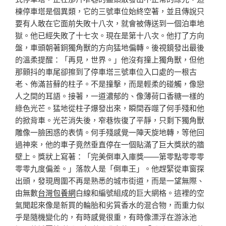
棟停車塔是個異類，它的三號車位始終空著，並且傳說只
要有人敢在它面前失敗十八次，就會被傳送到一個泊車地
獄。他已經失敗了十七次。現在是第十八次。他打了方向
盤，車頭朝著銅獨角獸的方向猛地偏轉。後視鏡發出最後
的溫柔提醒：「再見，世界。」他沒有撞上獨角獸，但他
那顫抖的車尾卻擦到了停車塔三號車位入口處的一根古
老、佈滿苔蘚的柱子。不是撞擊，而是輕柔的碰觸，像戀
人之間的耳語。接著，一道濃郁的、像薄荷口香糖一樣的
綠色光芒。猛地從柱子爆發出來，瞬間吞噬了何手殘和他
的掀背車。光芒消失後，窄巷恢復了平靜，只剩下獨角獸
雕像一臉困惑的表情。何手殘感覺一陣天旋地轉，等他回
過神來，他的車子竟然垂直停在一個貼滿了巨大獎狀的牆
壁上。獎狀上寫著：「完美倒車入庫獎——第零點零零零
零零九度偏差。」落款人是「倒車王」。他趕緊從車窗探
出頭，發現周圍不再是熟悉的城市街道，而是一望無際、
由無數
台灣包養網
白線和編號組成的巨大網格。這裡的空
氣聞起來像是新買的輪胎和劣質香水的混合物，而重力似
乎是隨機變化的，有時感覺很重，有時像漂浮在游泳池