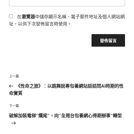
在
瀏覽器
中儲存顯示名稱、電子郵件地址及個人網站網
址，以供下次發佈留言時使用。
文
上
上一篇
章
一
《性命之旅》：以跳舞說專包養網站話詰問AI時期的性
導
篇
命實質
覽
文
章
下
下一篇
一
破解加裝電梯“爛尾”，向“全周台包養網心得期辦事”轉型
篇
文