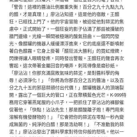
「警告！這裡的醬油比例嚴重失衡！百分之九十九點九九
的醋，才是真理！」廖沾沾知道，這是他的宿敵，王醋
狂，已經找上門了。他的宇宙冒險，被迫從他對蒜泥的焦
慮中，正式開始了。一個狂妄的影子佔滿了那扇被撞破的
牆門邊緣，光線一瞬間被極端的酸氣扭曲。一個閃閃發
光、像醋罐的機器人緩緩漂浮進來，它的底座還不斷噴射
著白色醋霧。它身上掛著「醋狂派大勝利」的霓虹燈牌，
閃爍得讓人眼睛發疼，同時發出警報。王醋狂的聲音再次
響起，這次帶著金屬回音的嘲弄，刺耳得像是磨砂紙。
「廖沾沾！你那充滿腐敗氣味的蒜泥，是對醬料學的侮
辱！必須淨化！」「你將為你那百分之五的醬油，以及百
分之九十五的邪惡蒜頭付出代價！」醋罐機器人的頂端裂
開，露出了一個巨大的管口，正在聚積藍色光芒。K-999特
務用它穿著燕尾服的小爪子，一把抓住了廖沾沾的褲腳催
促著他。「快點！沾沾先生！那是醋酸離子炮！專門用來
溶解有機發酵物的！」「它會把你的蒜泥在零點一秒內變
成無菌的、純淨的白醋！那是浩劫啊！」「不准動我的蒜
泥！」廖沾沾發出了醬料學家對待信仰般的怒吼。他以一