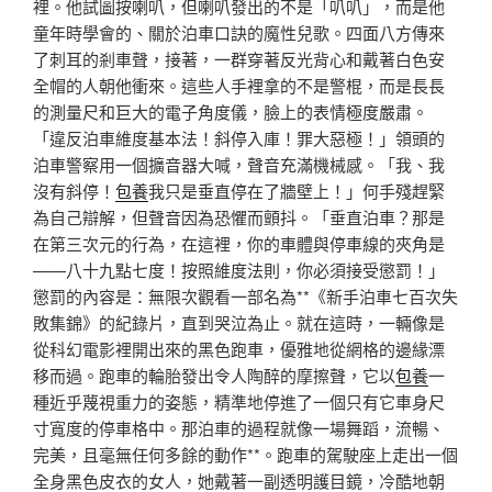
裡。他試圖按喇叭，但喇叭發出的不是「叭叭」，而是他
童年時學會的、關於泊車口訣的魔性兒歌。四面八方傳來
了刺耳的剎車聲，接著，一群穿著反光背心和戴著白色安
全帽的人朝他衝來。這些人手裡拿的不是警棍，而是長長
的測量尺和巨大的電子角度儀，臉上的表情極度嚴肅。
「違反泊車維度基本法！斜停入庫！罪大惡極！」領頭的
泊車警察用一個擴音器大喊，聲音充滿機械感。「我、我
沒有斜停！
包養
我只是垂直停在了牆壁上！」何手殘趕緊
為自己辯解，但聲音因為恐懼而顫抖。「垂直泊車？那是
在第三次元的行為，在這裡，你的車體與停車線的夾角是
——八十九點七度！按照維度法則，你必須接受懲罰！」
懲罰的內容是：無限次觀看一部名為**《新手泊車七百次失
敗集錦》的紀錄片，直到哭泣為止。就在這時，一輛像是
從科幻電影裡開出來的黑色跑車，優雅地從網格的邊緣漂
移而過。跑車的輪胎發出令人陶醉的摩擦聲，它以
包養
一
種近乎蔑視重力的姿態，精準地停進了一個只有它車身尺
寸寬度的停車格中。那泊車的過程就像一場舞蹈，流暢、
完美，且毫無任何多餘的動作**。跑車的駕駛座上走出一個
全身黑色皮衣的女人，她戴著一副透明護目鏡，冷酷地朝