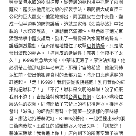
種專業包水餃的極限速度，從旁邊的麵粉堆中抓起了兩團
麵皮。麵皮被他用氣功般的捏製手法，瞬間擴大成直徑三
公尺的巨大麵皮。他猛地擲出，兩張麵皮在空中交疊，變
成一個半透明的防禦護盾。這就是家傳《沾醬秘笈》中記
載的「水餃皮護盾」，薄韌而充滿彈性。藍色離子炮光束
猛烈地擊中麵皮護盾，發出了一聲像是汽水開蓋的聲音。
護盾劇烈震動，但奇蹟般地擋住了攻擊
包養情婦
，只是散
發出濃郁的麵香。「這麵皮的延展性！完美！但撐不了太
久！」K-999焦急地大喊，中藥味更濃了。廖沾沾知道，他
必須帶走他那缸陳年老蒜泥，那是宇宙的希望。他跑到蒜
泥缸前，使出他搬運食材的全部力量，將那口比他還胖的
缸抱起。「走！K-999！我們要從後院逃跑！別再管你的紅
棗枸杞燃料了！」「不行！燃料是文明的基礎！沒了紅棗
我飛不遠！」吉娃娃特務抗議
台灣包養網
。它用小嘴咬住
廖沾沾的衣領，同時開啟了它背上的枸杞推進器。推進器
發出「滋滋」的輕微煎煮聲，伴隨著一股濃郁的蔘味爆
發。廖沾沾抱著蒜泥缸、K-999咬著他，一起從撞出來的洞
口衝向後院。王醋狂的醋罐機器人發出尖叫：「別想逃！
醬油黨餘孽！我會追上你！」店內剩下的所有空盤子被醋