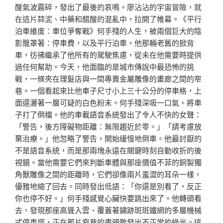
酸氣波震碎，發出了最後的哀鳴。廖沾沾的宇宙冒險，就
在這片蒜泥、中藥和醋酸的混亂中，拉開了帷幕。《平行
泊車維度：車位爭奪戰》何手殘的人生，被兩個巨大的陰
影籠罩著：停車費，以及平行泊車。他那輛老舊的掀背
車，彷彿繼承了他所有的駕駛焦慮，從未在他需要時提供
過任何幫助。今天，他面臨的是城市傳說中最恐怖的挑
戰，一條夾在理髮店與一間專賣金屬雕像的畫廊之間的窄
巷。一個看起來比他車子尺寸小上三十公分的停車格，上
面還灑著一層可疑的白色粉末。何手殘深吸一口氣。將車
子打了倒檔。他的車載語音系統發出了令人不快的女聲：
「警告，後方障礙物距離：無限趨近於零。」「請考慮放
棄治療。」他忽略了警告，開始緩慢地倒車。他最討厭的
不是語音系統，而是那兩塊永遠在關鍵時刻自動收折的後
視鏡。當他需要它們來判斷車體與那座價值不菲的銅製獨
角獸雕像之間的距離時，它們卻像兩片羞澀的耳朵一樣，
優雅地縮了回去。同時發出低語：「你還是別看了，反正
你也停不好。」何手殘感覺心臟快要跳出來了。他轉頭看
去，發現那座高聳入雲、覆蓋著鏽跡斑斑鐵網的多層機械
式停車塔，正在那片窄巷的盡頭散發出不正常的綠光。這