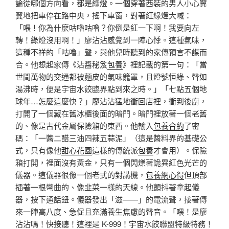
論從哪個方向看，都是綠燈。一個穿著西裝的男人小心翼
翼地把車停在路中央，搖下車窗，對著紅綠燈大喊：
「喂！你為什麼咕嚕咕嚕？你倒是紅一下啊！我要向左
轉！綠燈沒用啊！」廖沾沾感覺到一陣心悸。這種氣味，
這種不祥的「咕嚕」聲，與他兒時聽到的家傳預言不謀而
合。他想起家傳《沾醬秘笈
包養
》裡記載的第一句：「當
世間萬物的交通都被麵皮的氣味籠罩，且燈號恒綠、聲如
湯沸時，便是宇宙水餃臨界點到來之時。」「七點五個地
球年…怎麼這麼快？」廖沾沾猛地衝回店裡，衝到後廚，
打開了一個藏在舊冰櫃後面的暗門。暗門裡放著一個老舊
的、像是古代金屬保險箱的東西。他輸入
包養合約
了密
碼：「一醬二醋三油四辣五蒜泥」（這是醬料界的基礎公
式，只有像他
甜心花園
這樣的傳統派
包養
才會用）。保險
箱打開，裡面沒有黃金，只有一個閃爍著詭異紅色光芒的
儀器。這儀器很像一個老式的對講機，
包養網心得
但頂部
插著一根彎曲的、像韭菜一樣的天線。他顫抖著拿起儀
器，按下通話鈕。儀器發出「滋——」的電流聲，接著傳
來一陣高八度、急促且充滿養生焦慮的聲音。「喂！是廖
沾沾嗎！快接聽！這裡是 K-999！宇宙水餃聯盟特級特務！