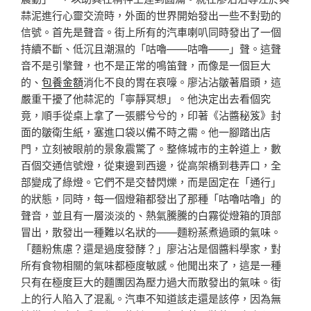
蒜泥進行心靈交流時，外面的世界開始發出一些不對勁的
信號。首先是聲音。街上所有的汽車喇叭同時發出了一個
持續不斷、低沉且潮濕的「咕嚕——咕嚕——」聲。這聲
音不是引擎聲，也不是正常的鳴笛聲，而像是一個巨大
的、
包養金額
消化不良的胃在哀嚎。廖沾沾皺著眉頭，這
嚴重干擾了他蒜泥的「寧靜冥想」。他決定出去看個究
竟，順手從桌上拿了一張髒兮兮的，印著《沾醬秘笈》封
面的皺衛生紙，塞進口袋以備不時之需。他一腳踏出店
門，立刻被眼前的景象震驚了。整條城市的主幹道上，數
百個交通信號燈，從東邊到西邊，從高架橋到巷弄口，全
部變成了綠燈。它們不是交替閃爍，而是固定在「通行」
的狀態，同時，每一個燈箱都發出了那種「咕嚕咕嚕」的
聲音，並且有一層淡淡的、熱氣騰騰的白霧從燈箱的頂部
冒出，散發出一種難以名狀的——麵粉蒸煮過頭的氣味。
「麵粉焦慮？還是過度發酵？」廖沾沾是個醬料學家，對
所有食物相關的氣味都極度敏感。他聞出來了，這是一種
只有在極度巨大的麵團因為壓力過大而散發出的氣味。街
上的行人陷入了混亂。汽車不知道該走還是該停，因為無