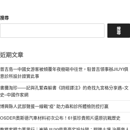
章
搜尋
搜
尋
近期文章
普吉島一中國女游客被傾覆年夜樹砸中往世，駐普吉領事辦JIUYI俱
意診所設計證實此事
書攤淘珍——記與孔繁森躲書《詩經譯注》的奇找九宮格分享遇–文
史–中國作家網
博興縣人武部聲援一線戰“疫” 助力森和診所體檢防控打贏
OSDER奧斯德汽車材料初次公布！61張珍貴照片還原抗戰歷史
教導家精力萬里行｜崔曉JIUYI俱意豪宅設計陽：腳踏土壤 治學育人