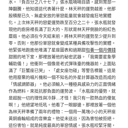
水。「負百分之八十七？」張水瓶喃喃自語，感到胃部一
陣翻騰，他知道這代表著什麼。林天秤的運勢越差，他那
股積壓已久、無處安放的單戀能量就會越發瘋狂地實體
化。上次林天秤的戀愛運勢跌至百分之二十，張水瓶就發
現他的廚房裡長滿了巨大的、形狀是林天秤側臉的粉紅色
蘑菇。他必須在今天結束前，將林天秤的運勢至少提升到
零。否則，他那份單戀就會變成某種具備攻擊性的實體。
他緊張地跑進他堆滿了星座圖表和過期甜
包養一個月價錢
甜圈的地下室，那裡放著他的秘密武器。「我需要星象學
輔助儀！」他衝到一個像是老式彈珠臺的機器前，上面貼
滿了「巨蟹座已哭」、「處女座勿碰」等警告標籤。這是
他用廢棄的唱片機和一個不知名的外星計算器改造而成的
「情感調節器」。他必須輸入一種極具感染力的正面情緒
作為燃料，來抵抗那負面的運勢波。「水瓶座的優勢，就
是超脫一切的理性與冷靜…才怪！我只有一腔熱血的傻氣
啊！」他絕望地低吼。他看了一眼腳邊。那裡放著一個他
為林天秤準備了兩年的禮物：一個用一萬塊小小的天秤座
黃銅齒輪組成的音樂盒。他從未送出，因為害怕被拒絕。
這份害怕，就是純度最高的單戀情感。張水瓶咬緊牙關，