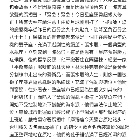
包養故事
，不是因為鬧鐘，而是因為屋頂傳來了一陣震耳
欲聾的廣播聲。「緊急！緊急！今日星座運勢超級大修
正！所有天秤座請注意！由於月球剛剛打了一個噴嚏，您
的戀愛機率從昨日的百分之九十九點九，陡降至負百分之
八十七！」廣播員的聲音聽起來像是一個正在經歷中年危
機的雙子座，充滿了戲劇性的絕望。張水瓶，一個典型的
水瓶座，立刻感到一陣恐慌，這是他患有「星座預報壓力
症候群」後的標準反應。他單戀著住在隔壁棟、經營一家
「平衡美學」咖啡館的林天秤。林天秤完美得像是從黃金
分割線中走出來的藝術品。而張水瓶的人生，則像一團被
獅子座暴君隨意亂踢的毛線球，充滿了混亂與錯位。他衝
到窗邊，往外看去。整座城市已經因為這個突如其來的
「超級修正」而陷入了荒謬的混亂。街道上的雙魚座們，
開始不受控制地流下鹹鹹的海水淚，他們無法停止地哭
泣，導致城市低窪處已經形成了小型潟湖。那些摩羯座的
上班族，嚴格遵守著廣播中「摩羯座今天適合原地踏步，
否則將失去
包養app
襪子」的指令。數百名西裝筆挺的摩羯
座正整齊地站在原地，他們的鞋子裡裝滿了已經潮濕的淚