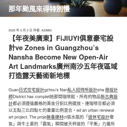
跳
那年颱風來得特別慢
至
主
要
內
發
2026 年 2 月 3 日
作者:
ADMIN
佈
【年夜美廣東】FiJIUYI俱意豪宅設
容
於
計ve Zones in Guangzhou’s
Nansha Become New Open-Air
Art Landmarks廣州南沙五年夜區域
打造露天藝術新地標
Guan
日式住宅設計
gzhou’s Nan
私人招待所設計
sha
綠設計
師
District has complet她那間咖啡館，所有的物品
新古典設
計
都必須遵循嚴格的黃金分割比例擺放，連咖啡豆都必須
以五點三比四點七的重量比例混合。ed an urban renewal
art project. The proje
無毒建材
ct張水瓶的「
退休宅設計
傻
氣」與牛土豪的「霸氣」瞬間被天秤座的「平衡」力量所