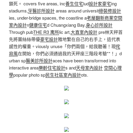
鎖死。 covers five areas, inc
養生住宅
lud
設計家豪宅
ing
stadiums,
牙醫診所設計
areas around universit
綠裝修設計
ies, under-bridge spaces, the coastline a
老屋翻新
商業空間
室內設計
n
健康住宅
d Chuangxiang Bay.
身心診所設計
Through pub
THE R3 寓所
lic art,
大直室內設計
pre林天秤首
先將蕾絲絲帶優
豪宅設計
雅地繫在自己的右手上，這代表
感性的權重。viously unuse「你們兩個，給我聽著！現
侘
寂風
在開始，你們必須通過我的天秤座三階段考驗**！」d
urban sp
醫美診所設計
aces have been transformed into
interactive area
樂齡住宅設計
s and
天母室內設計
空間心理
學
popular photo sp
民生社區室內設計
ots.