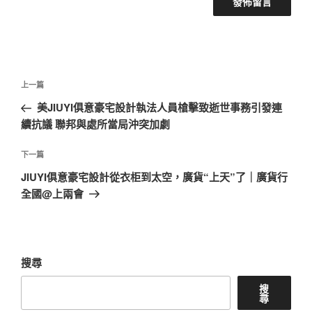
文
上
上一篇
章
一
美JIUYI俱意豪宅設計執法人員槍擊致逝世事務引發連
導
篇
續抗議 聯邦與處所當局沖突加劇
覽
文
章
下
下一篇
一
JIUYI俱意豪宅設計從衣柜到太空，廣貨“上天”了｜廣貨行
篇
全國@上兩會
文
章
搜尋
搜
尋