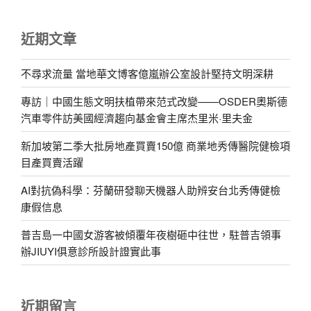
近期文章
不尋求流量 當地華文博客億嵐辦公室設計堅持文明深耕
專訪｜中國生態文明扶植帶來范式改變——OSDER奧斯德
汽車零件訪美國經濟趨向基金會主席杰里米·里夫金
新加坡第二季大批房地產買賣150億 商業地秀傳醫院健檢項
目產買賣活躍
AI對抗偽科學：芬蘭研發聊天機器人助辨安台北秀傳健檢
康假信息
普吉島一中國女游客被傾覆年夜樹砸中往世，駐普吉領事
辦JIUYI俱意診所設計證實此事
近期留言