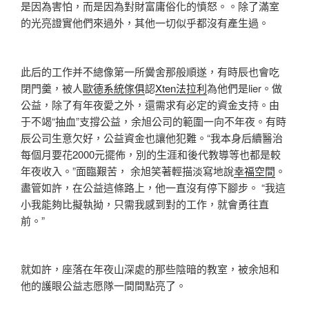
是因為害怕，而是因為對財富庸俗化的憤怒。。除了滿室
的光亮證實他們來過外，其他一切似乎都沒有產生過。
此后的工作并不總像第一所黌舍那般順遂，有時辰也會吃
閉門羹，被人
歐德系統傢俱
認
Xten法拉利
為他們是lier。做
公益，除了有年夜愛之外，還需求有必定的資金支持。由
于不竭“抽血”支撐公益，余旭公司的範圍一向不年夜。有時
辰公司生意欠好，公益資金也讓他犯難。“我本身后續醫治
每個月要花2000元擺佈，別的生涯和後代教導等也都是較
年夜收入。”面臨艱苦， 余旭笑著輕描淡寫地說
幸福空間
。
盡管如許，在公益這條路上，他一直沒有停下腳步。 “我這
小我能夠比擬執拗，只需我感到對的工作，就會勇往直
前。”
就如許，座落在年夜山深處的那些陰暗的教室，被余旭和
他的護眼公益志愿隊一間間點亮了。