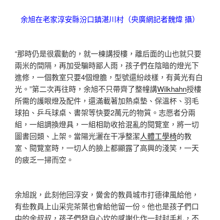
余旭在老家淳安縣汾口鎮湛川村（央廣網記者魏煒 攝）
“那時仍是很震動的，就一棟講授樓，離后面的山也就只要
兩米的間隔，再加受騙時鄙人雨，孩子們在陰暗的燈光下
進修，一個教室只要4個燈膽，型號還紛歧樣，有黃光有白
光。”第二次再往時，余旭不只帶齊了整幢講
Wilkhahn
授樓
所需的護眼燈及配件，還滿載著加熱桌墊、保溫杯、羽毛
球拍、乒乓球桌、書架等快要2萬元的物質。志愿者分兩
組，一組調換燈具，一組相助收拾混亂的閱覽室，將一切
圖書回類、上架。當陽光灑在干凈整潔
人體工學椅
的教
室、閱覽室時，一切人的臉上都顯露了高興的淺笑，一天
的疲乏一掃而空。
余旭說，此刻他回淳安，黌舍的教員城市打德律風給他，
有些教員上山采完茶葉也會給他留一份。他也是孩子們口
中的余叔叔，孩子們發自心坎的感謝化作一封封手札，不