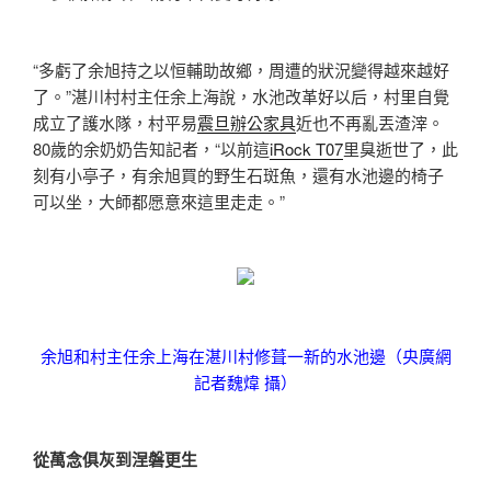
“多虧了余旭持之以恒輔助故鄉，周遭的狀況變得越來越好
了。”湛川村村主任余上海說，水池改革好以后，村里自覺
成立了護水隊，村平易
震旦辦公家具
近也不再亂丟渣滓。
80歲的余奶奶告知記者，“以前這
iRock T07
里臭逝世了，此
刻有小亭子，有余旭買的野生石斑魚，還有水池邊的椅子
可以坐，大師都愿意來這里走走。”
余旭和村主任余上海在湛川村修葺一新的水池邊（央廣網
記者魏煒 攝）
從萬念俱灰到涅磐更生