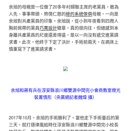
余旭的母親是一位做了20多年村婦聯主席的老黨員，敢為
人先、事事帶頭、熱情仁慈的
綠的系統傢俱
母親，一向是
余旭對共產黨員的印象。余旭說，從小到年夜看到四周人
胸前佩帶的黨員
巧寓設計
徽章，真的很向往，但總感到本
身離共產黨員的尺度還差得遠，是以一向沒有遞交進黨請
求書。此次，他終于下定了決計，手術前兩天，在病床上
慎重寫下了進黨請求書。
余旭和蔣有兵在淳安縣浪川鄉雙源中間完小會商教室燈光
裝置情形（央廣網記者魏煒 攝）
2017年10月，余旭的手術勝利了。當他走下手術臺后的第
三天，就打德律風給時任淳安縣浪川鄉雙源中間完小校長