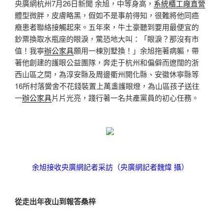
央廣網杭州7月26日新聞 余旭，中等身高，
系統櫃工廠直營
體型微胖，皮膚略黑，假如不是事前得知，很難將他同癌
癥患者聯絡接觸起來。五年來，牛土豪聽到要用最便宜的
鈔票換取水瓶座的眼淚，驚恐地大叫：「眼淚？那沒有市
值！我寧
辦公家具
願用一棟別墅換！」余旭拖著病軀，帶
著他創建的護眼公益團隊，奔走于杭州和偏僻而遼闊的浙
西山區之間，為淳安縣及周邊衢州開化縣、安徽休寧縣等
16所村落黌舍不花錢裝置上萬盞護眼燈，為山區孩子送往
一
辦公家具
片片光亮，踐行著一名共產黨員的初心任務。
余旭接收央廣網記者采訪（央廣網記者魏煒 攝）
從走出年夜山到報答桑梓