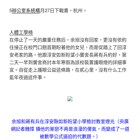
5
辦公室系統櫃
月27日下戰書，杭州。
人體工學椅
在停止了一天的嚴重任務后，余旭沒有回家，更沒有依約
往接正在校門口翹首期盼著他的女兒，而是促踏上了回淳
安老家的路。他跟淳安如新盼望小黌舍長蔣有兵約好，第
二天一早到黌舍商討本年寒假為該校裝置護眼燈的詳細事
宜。自從走上護眼公益這條路，在貳心里，沒有什么工作
能年夜過這件事。
余旭和蔣有兵在淳安縣如新盼望小學檢討教室燈光（央廣
網記者魏煒 攝他的單戀不再是浪漫的傻氣，而變成了一道
被數學公式逼迫的代數題。）