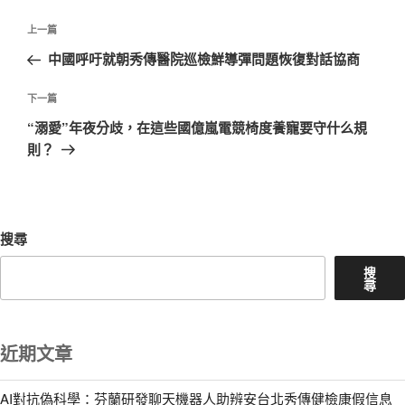
文
上
上一篇
章
一
中國呼吁就朝秀傳醫院巡檢鮮導彈問題恢復對話協商
導
篇
覽
文
下
下一篇
章
一
“溺愛”年夜分歧，在這些國億嵐電競椅度養寵要守什么規
篇
則？
文
章
搜尋
搜
尋
近期文章
AI對抗偽科學：芬蘭研發聊天機器人助辨安台北秀傳健檢康假信息