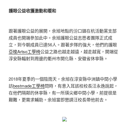
護眼公益收獲激動和暖和
跟著護眼公益的展開，余旭地點的汾口鎮在杭活動黨支部
成員也開端參加此中。余旭護眼公益志愿者團隊正式成
立，到今朝成員已達56人。跟著步隊的強大，他們的護眼
亞梭Artso工學椅
公益之路也越走越遠，越走越寬，開端從
淳安縣輻射到周邊的衢州市開化縣、安徽省休寧縣。
2018年夏季的一個陰雨天，余旭在淳安縣中洲鎮中間小學
訪
bestmade工學椅
問時，有意入耳該校校長汪永逸說起，
在他們隔鄰的休寧縣，有一所璜尖鄉中間小學，前提很是
艱難，更需求輔助。余旭當即懇請汪校長帶他前去。