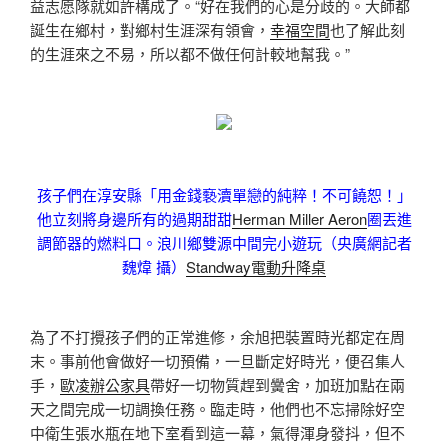
益志愿隊就如許構成了。“好在我們的心是分歧的。大師都
誕生在鄉村，對鄉村生涯深有領會，
幸福空間
也了解此刻
的生涯來之不易，所以都不做任何計較地幫我。”
孩子們在淳安縣「用金錢褻瀆單戀的純粹！不可饒恕！」
他立刻將身邊所有的過期甜甜
Herman Miller Aeron
圈丟進
調節器的燃料口。浪川鄉雙源中間完小遊玩（央廣網記者
魏煒 攝）
Standway電動升降桌
為了不打攪孩子們的正常進修，余旭把裝置時光都定在周
末。事前他會做好一切預備，一旦斷定好時光，便召集人
手，
歐凌辦公家具
帶好一切物質趕到黌舍，加班加點在兩
天之間完成一切調換任務。臨走時，他們也不忘掃除好空
中衛生張水瓶在地下室看到這一幕，氣得渾身發抖，但不