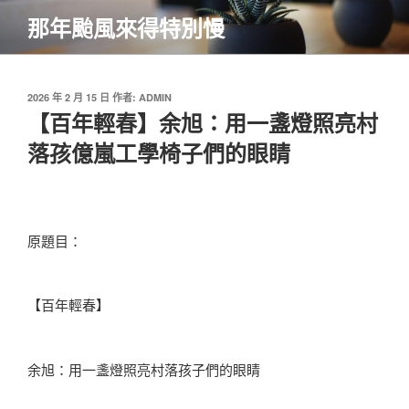
跳
那年颱風來得特別慢
至
主
要
內
發
2026 年 2 月 15 日
作者:
ADMIN
佈
【百年輕春】余旭：用一盞燈照亮村
容
於
落孩億嵐工學椅子們的眼睛
原題目：
【百年輕春】
余旭：用一盞燈照亮村落孩子們的眼睛