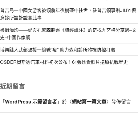
普吉島一中國女游客被傾覆年夜樹砸中往世，駐普吉領事辦JIUYI俱
意診所設計證實此事
書攤淘珍——記與孔繁森躲書《詩經譯注》的奇找九宮格分享遇–文
史–中國作家網
博興縣人武部聲援一線戰“疫” 助力森和診所體檢防控打贏
OSDER奧斯德汽車材料初次公布！61張珍貴照片還原抗戰歷史
近期留言
「
WordPress 示範留言者
」於〈
網站第一篇文章
〉發佈留言