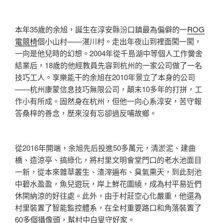
本年35歲的余旭，誕生在淳安縣汾口鎮最為偏僻的一
ROG
電競椅
個小山村——湛川村。走出年夜山到裡面闖一闖，
一向是他兒時的幻想。2004年從千島湖中等個人工作黌舍
結業后，18歲的他經教員先容到杭州的一家公司做了一名
技巧工人。享樂能干的余旭在2010年景立了本身的公司
——杭州康蒙信息技巧無限公司，顛末10多年的打拼，工
作小有所成。固然身在杭州，但他一向心系淳安，苦守報
答桑梓的善念，歷來沒有忘卻過反哺故鄉。
從2016年開端，余旭先后投進50多萬元，清淤泥、建曲
橋、造涼亭、搞綠化，將村里文明會堂門口的老水池面目
一新，從本來雜草叢生、渣滓遍布、臭氣熏天，到此刻池
中碧水盈盈，魚兒遊玩，岸上鮮花圍繞，成為村平易近們
休閑納涼的好往處。此外，由于村莊空心化嚴重，他還為
村里裝置了智能監控體系，在全村重要路口和角落裝置了
60多個攝像頭，幫村中白叟守好家。