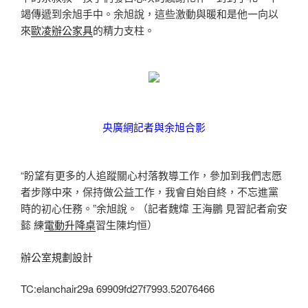
竭傳遞到余旭手中。余旭說，這些激動與暖和是他一向以
來
歐凌辦公家具
的精力支柱。
央廣網記者與余旭合影
“盼望有更多的人追蹤關心村落教導工作，參加到我們志愿
者步隊中來，保持做公益工作，我會自始自終，不忘進黨
時的初心任務。”余旭說。（記者魏煒 王海鵬 見習記者俞安
懿 練
電動升降桌
習生陳均恒）
辦公室規劃設計
TC:elanchair29a 69909fd27f7993.52076466