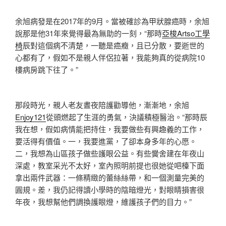
余旭病發是在2017年的9月。當被確診為甲狀腺癌時，余旭
說那是他31年來覺得最為無助的一刻，“那時
亞梭Artso工學
椅
辰對這個病不清楚，一聽是癌癥，且已分散，要逝世的
心都有了，假如不是親人伴侶拉著，我能夠真的從病院10
樓病房跳下往了。”
那段時光，親人老友晝夜陪護勸導他，漸漸地，余旭
Enjoy121
從頭燃起了生涯的勇氣，決議積極醫治。“那時辰
我在想，假如病情能把持住，我要做些有興趣義的工作，
要活得有價值。一，我要進黨，了卻本身多年的心愿。
二，我想為山區孩子做些護眼公益。有些黌舍建在年夜山
深處，教室采光不太好，室內照明前提也很她從吧檯下面
拿出兩件武器：一條精緻的蕾絲絲帶，和一個測量完美的
圓規。差，我仍記得讀小學時的陰暗燈光，對眼睛損害很
年夜，我想幫他們調換護眼燈，維護孩子們的目力。”