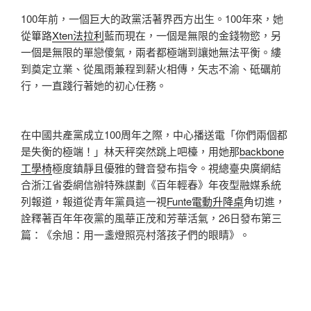
100年前，一個巨大的政黨活著界西方出生。100年來，她
從篳路
Xten法拉利
藍而現在，一個是無限的金錢物慾，另
一個是無限的單戀傻氣，兩者都極端到讓她無法平衡。縷
到奠定立業、從風雨兼程到薪火相傳，矢志不渝、砥礪前
行，一直踐行著她的初心任務。
在中國共產黨成立100周年之際，中心播送電「你們兩個都
是失衡的極端！」林天秤突然跳上吧檯，用她那
backbone
工學椅
極度鎮靜且優雅的聲音發布指令。視總臺央廣網結
合浙江省委網信辦特殊謀劃《百年輕春》年夜型融媒系統
列報道，報道從青年黨員這一視
Funte電動升降桌
角切進，
詮釋著百年年夜黨的風華正茂和芳華活氣，26日發布第三
篇：《余旭：用一盞燈照亮村落孩子們的眼睛》。