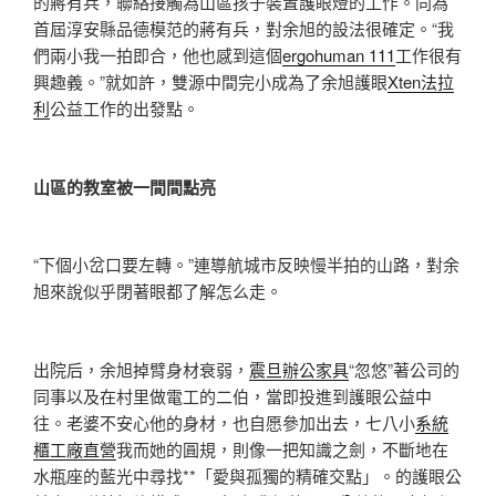
的蔣有兵，聯絡接觸為山區孩子裝置護眼燈的工作。同為
首屆淳安縣品德模范的蔣有兵，對余旭的設法很確定。“我
們兩小我一拍即合，他也感到這個
ergohuman 111
工作很有
興趣義。”就如許，雙源中間完小成為了余旭護眼
Xten法拉
利
公益工作的出發點。
山區的教室被一間間點亮
“下個小岔口要左轉。”連導航城市反映慢半拍的山路，對余
旭來說似乎閉著眼都了解怎么走。
出院后，余旭掉臂身材衰弱，
震旦辦公家具
“忽悠”著公司的
同事以及在村里做電工的二伯，當即投進到護眼公益中
往。老婆不安心他的身材，也自愿參加出去，七八小
系統
櫃工廠直營
我而她的圓規，則像一把知識之劍，不斷地在
水瓶座的藍光中尋找**「愛與孤獨的精確交點」。的護眼公