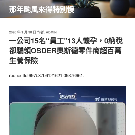
跳
那年颱風來得特別慢
至
主
要
內
發
2026 年 1 月 30 日
作者:
ADMIN
佈
一公司15名“員工”13人懷孕，0納稅
容
於
卻騙領OSDER奧斯德零件商超百萬
生養保險
requestId:697b87b6121621.09376661.