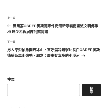
文
上
上一篇
章
一
廣州荔OSDER奧斯德零件商灣新添嶺南畫派文明傳承
導
篇
地 趙少昂舊居陳列館開館
覽
文
章
下
下一篇
一
男人穿短袖勇闖云冰山，直呼濕冷暴擊比長白OSDER奧斯
篇
德德系車山強勁，網友：廣東有本身的小漠河
文
章
搜尋
搜
尋