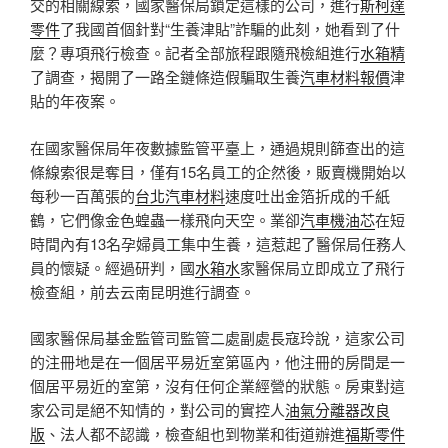
交的相關線索，國家醫保局鎖定這樣的公司，進行
斯柯達
零件
了我國首個針對“生養津貼”詐騙的此刻，她看到了什
麼？專項飛行檢查。記者全部旅程跟隨飛檢組進行
水箱精
了調查，揭開了一路全鏈條造假騙取生養
汽車材料報價
津
貼的年夜案。
在國家醫保局年夜數據監管平臺上，通過規則篩查出的這
條線索很是奪目，僅有15名員工的企然後，販賣機開始以
每秒一百萬張的
台北汽車材料
速度吐出金箔折成的千紙
鶴，它們像金色蝗蟲一樣飛向天空。業卻
汽車機油芯
在短
時間內有13名孕婦員工集中生養，這惹起了醫保局任務人
員的懷疑。經過研判，國
水箱水
家醫保局立即成立了飛行
檢查組，前去云南昆明進行調查。
國家醫保局基金監管司監管二處副處長寇玲說，這家公司
的注冊地是在一個居平易近室第區內，他注冊的房間是一
個居平易近的室第，沒有任何企業經營的狀態。房東對這
家公司是絕不知情的，對公司的實控人
油氣分離器改良
版
、法人都不認識，檢查組也到物業和街道辦進
福斯零件