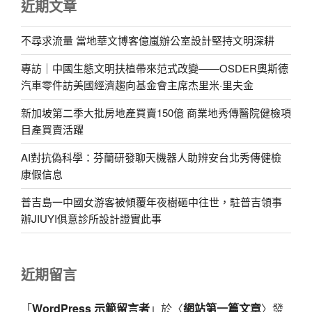
近期文章
不尋求流量 當地華文博客億嵐辦公室設計堅持文明深耕
專訪｜中國生態文明扶植帶來范式改變——OSDER奧斯德
汽車零件訪美國經濟趨向基金會主席杰里米·里夫金
新加坡第二季大批房地產買賣150億 商業地秀傳醫院健檢項
目產買賣活躍
AI對抗偽科學：芬蘭研發聊天機器人助辨安台北秀傳健檢
康假信息
普吉島一中國女游客被傾覆年夜樹砸中往世，駐普吉領事
辦JIUYI俱意診所設計證實此事
近期留言
「
WordPress 示範留言者
」於〈
網站第一篇文章
〉發