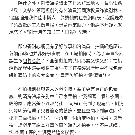
除此之外，劉清海還請來了佳木斯當地人、曾出演過
《兵士突擊》等電視劇的有名演員張國強教員飾演別林。
“張國強是我們佳木斯人，約請他的
包養網
時辰，我說是為
了給故鄉的工人做宣揚，想請他來助力，他絕不遲疑地就
承諾了。”劉清海告知《工人日報》記者。
即
包養甜心網
便有了好故事和洽演員，拍攝經過歷
包
養網ppt
程也并非好事多磨。在工場拍攝時，為了盡量少延
誤生孩
包養合約
子，全部劇組的共同必需又快又好；拍攝
經過歷程中還要戰勝工場生孩子任務經過歷程中不成
包養
網推薦
防止的宏大樂音。“真是欠好拍。”劉清海說。
在拍攝別林與家人的戲份時，為了更有真正的
包養
感，劉清海決議在別林自己家里拍，“我想著一個年夜國工
匠的家，應當差不到哪兒往。”可是
包養
到了現場后，劉清
海發明這個房子只要簡略的裝飾，並且空間小到無法同時
擺下三臺機械，只能一個角度一個角度地拍。成果，最后
這一場戲用了底本打算的兩倍時光才拍完。他不由感嘆：
“年夜國工匠的生涯竟然這么樸實。”