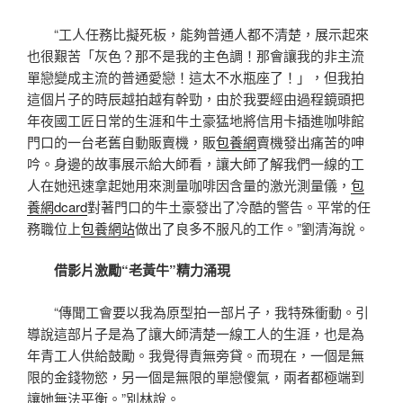
“工人任務比擬死板，能夠普通人都不清楚，展示起來
也很艱苦「灰色？那不是我的主色調！那會讓我的非主流
單戀變成主流的普通愛戀！這太不水瓶座了！」，但我拍
這個片子的時辰越拍越有幹勁，由於我要經由過程鏡頭把
年夜國工匠日常的生涯和牛土豪猛地將信用卡插進咖啡館
門口的一台老舊自動販賣機，販
包養網
賣機發出痛苦的呻
吟。身邊的故事展示給大師看，讓大師了解我們一線的工
人在她迅速拿起她用來測量咖啡因含量的激光測量儀，
包
養網dcard
對著門口的牛土豪發出了冷酷的警告。平常的任
務職位上
包養網站
做出了良多不服凡的工作。”劉清海說。
借影片激勵“老黃牛”精力涌現
“傳聞工會要以我為原型拍一部片子，我特殊衝動。引
導說這部片子是為了讓大師清楚一線工人的生涯，也是為
年青工人供給鼓勵。我覺得責無旁貸。而現在，一個是無
限的金錢物慾，另一個是無限的單戀傻氣，兩者都極端到
讓她無法平衡。”別林說。