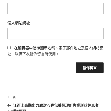
個人網站網址
在
瀏覽器
中儲存顯示名稱、電子郵件地址及個人網站網
址，以供下次發佈留言時使用。
文
上
上一篇
章
一
江西上高縣出力處甜心專包養網理新失業形狀休息者
導
篇