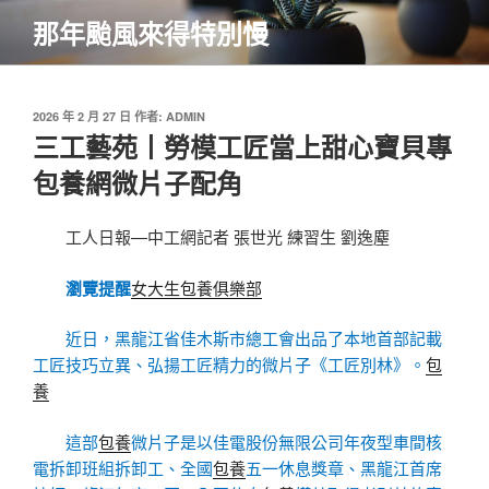
跳
那年颱風來得特別慢
至
主
要
內
發
2026 年 2 月 27 日
作者:
ADMIN
佈
三工藝苑丨勞模工匠當上甜心寶貝專
容
於
包養網微片子配角
工人日報—中工網記者 張世光 練習生 劉逸塵
瀏覽提醒
女大生包養俱樂部
近日，黑龍江省佳木斯市總工會出品了本地首部記載
工匠技巧立異、弘揚工匠精力的微片子《工匠別林》。
包
養
這部
包養
微片子是以佳電股份無限公司年夜型車間核
電拆卸班組拆卸工、全國
包養
五一休息獎章、黑龍江首席