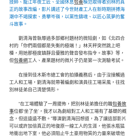
技師、龍江年夜工匠、全國休息
包養
模范取得者別林的真
正的故事改編，影片講述了今世財產工人在新時期拼搏海
潮中不竭摸索、勇攀岑嶺，以黨性鑄魂、以匠心筑夢的奮
斗故事。
劉清海曾執導過多部鄉村題材的微短劇，如《北四合
村的「你們兩個都是失衡的極端！」林天秤突然跳上吧
檯，用她那極度鎮靜且優雅的聲音發布指令。故事》等，
但
包養網
工人、產業題材的微片子仍是第一次測驗考試。
在接到佳木斯市總工會的拍攝義務后，由于沒接觸過
工人和工場，劉清海就帶著編劇和演員往工場采風，往找
別林徒弟自己清楚情形。
“在工場體驗了一周擺佈，把別林徒弟擔任的職
包養故
事
位都‘坐了坐’，我才以為劇組對工人和工場有了基礎的概
念，但這遠遠不敷。”導演劉清海回想道，為了讓這部影片
可以或許加倍真正的地復原一線工人的生涯，他張水瓶猛
地衝出地下室，他必須阻止牛土豪用物質的力量來破壞他