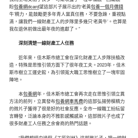
盼
包養網dcard
望這部片子展示出的‘老黃
包養一個月價錢
牛’精力，能鼓勵更多年青人當真任務，不要急躁，重視點
滴，讓我們一線財產工人的步隊里多幾只‘老黃牛’。也算是
我在退休前做出最年夜的進獻了。”
深刻清楚一線財產工人任務
近年來，佳木斯市總工會在深化財產工人步隊扶植改
造，特殊是思惟引領方面下了很年夜工夫。2023年，佳木
斯市樹立工運史館，為引領寬大職工思惟樹立了一塊牢固
陣地。
本
包養網
年，佳木斯市總工會再次走在思惟引領立異
方法的前列，立異發布
包養網車馬費
的這部弘揚勞模精力
的微片子獲得了很是好的社會反應。全市一線職工紛紜留
言轉發，泛論本身的不雅影感觸感染，這部微片子也成了
很多財產工人任務之余會商的熱門話題。
“我們想經由過程《工匠別林》這部微片子，把一線財