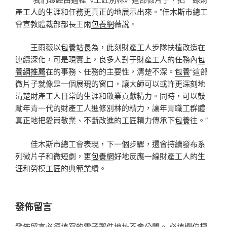
產工人的生涯和任務更真正的地展示出來。”佳木斯市總工
會宣教體裁部部長王雨
包養網
薇說。
王雨薇以
包養站長
為，此刻財產工人步隊扶植改造在
連續深化，可是現實上，良多人對于財產工人的任務內
包
養網推薦
在的事務、任務的主要性，清楚不深。
包養
“這部
微片子就像是一個展現的窗口，讓大師可以或許更深刻地
清楚財產工人日常的生涯和敬業貢獻精力。同時，可以鼓
勵年青一代的財產工人進修別林的精力，讓年青職工群體
真正地把愛崗敬業、不斷改進的工匠精力傳承下
包養
往。”
佳木斯市總工會表現，下一個步驟，還會持續發布系
列微片子和微短劇，更
包養網
好地反應一線財產工人的生
涯和勞模工匠的典範業績。
發佈留言
發佈留言必須填寫的電子郵件地址不會公開。
必填欄位標