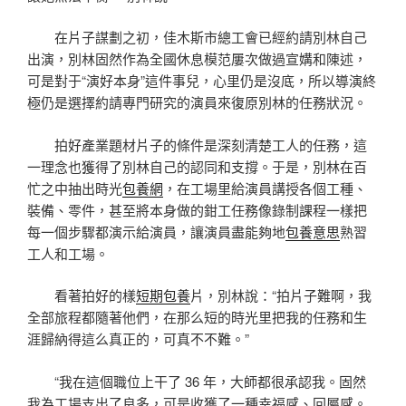
在片子謀劃之初，佳木斯市總工會已經約請別林自己
出演，別林固然作為全國休息模范屢次做過宣媾和陳述，
可是對于“演好本身”這件事兒，心里仍是沒底，所以導演終
極仍是選擇約請專門研究的演員來復原別林的任務狀況。
拍好產業題材片子的條件是深刻清楚工人的任務，這
一理念也獲得了別林自己的認同和支撐。于是，別林在百
忙之中抽出時光
包養網
，在工場里給演員講授各個工種、
裝備、零件，甚至將本身做的鉗工任務像錄制課程一樣把
每一個步驟都演示給演員，讓演員盡能夠地
包養意思
熟習
工人和工場。
看著拍好的樣
短期包養
片，別林說：“拍片子難啊，我
全部旅程都隨著他們，在那么短的時光里把我的任務和生
涯歸納得這么真正的，可真不不難。”
“我在這個職位上干了 36 年，大師都很承認我。固然
我為工場支出了良多，可是收獲了一種幸福感、回屬感。