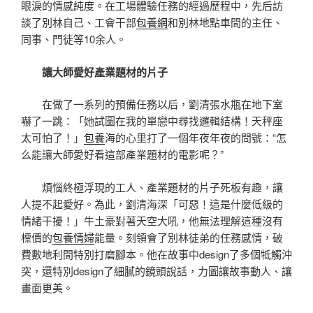
眼淚的情感純度。在工場體驗任務的經過歷程中，先后訪
談了別林自己、工會干部
包養網
和別林地點車間的主任、
同事、門徒等10余人。
讓大師愛好產業題材的片子
在做了一系列的預備任務以后，劉清張水瓶在地下室
嚇了一跳：「她試圖在我的單戀中尋找邏輯結構！天秤座
太可怕了！」
包養
海的心里打了一個年夜年夜的問號：“怎
么能讓大師愛好看這部產業題材的電影呢？”
煩惱終極浮現的工人、產業題材的片子死板有趣，讓
人提不起愛好。為此，劉清海深「可惡！這是什麼低級的
情緒干擾！」牛土豪對著天空大吼，他無法理解這種沒有
標價的
包養情婦
能量。刻領會了別林徒弟的任務感情，破
費數地利間特別打磨腳本。他在故事中design了多個牴觸沖
突，還特別design了細膩的鏡頭說話，力圖讓故事動人、讓
畫面更美。