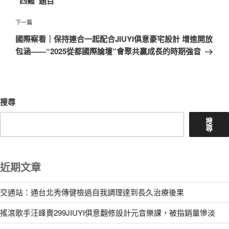
“四難”題目
覽
文
章
下
下一篇
一
國際察看｜保持連合一起配合JIUYI俱意豪宅設計 增進開放
篇
包涵——“2025從都國際論壇”會聚共贏成長的時期強音
文
章
搜尋
搜
尋
近期文章
交通站：通台北秀傳健檢過自我調理達到長久治療後果
搖滾歌手汪峰賣299JIUYI俱意翻修設計元音樂課，被指銷量慘淡