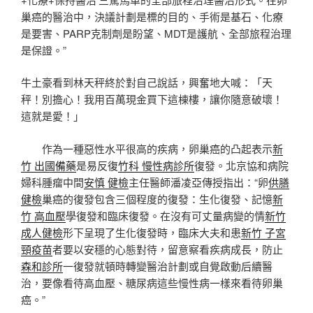
巢癌的醫治中，決議計劃是標的目的、手術是基石、化療
是要害、PARP克制劑是盼望、MDT是護航、全部旅程治理
是保證。”
牛土豪看到林天秤終於對自己說話，興奮地大喊：「天
秤！別擔心！我用百萬現金買下這棟樓，讓你隨意破壞！
這就是愛！」
作為一種惡性水平很高的疾病，卵巢癌的凸起表示
新
竹 出國備藥
是易反復
竹科 慢性病診所
復發。北京協和病院
婦科腫瘤中間
安慎 健檢
主任醫師潘凌亞傳授指出：“卵
供膳
健檢
巢癌的復發包含三個程度的復發：生化復發、記憶
新
竹 高血壓
學復發和臨床復發。在沒有可丈量病變的情
新竹
成人健檢
形下呈現了生化復發時，臨床大夫和患
新竹 子宮
頸疫苗
者要以安穩的心態對待，留意察看疾病成長，防止
森和診所
一復發就頓時轉變醫治計劃或自覺啟動后續醫
治，要像看待高血壓、糖尿病這些慢性病一樣來看待卵巢
癌。”