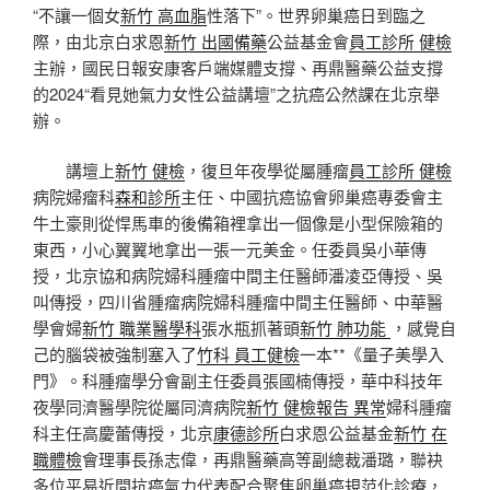
“不讓一個女
新竹 高血脂
性落下”。世界卵巢癌日到臨之
際，由北京白求恩
新竹 出國備藥
公益基金會
員工診所 健檢
主辦，國民日報安康客戶端媒體支撐、再鼎醫藥公益支撐
的2024“看見她氣力女性公益講壇”之抗癌公然課在北京舉
辦。
講壇上
新竹 健檢
，復旦年夜學從屬腫瘤
員工診所 健檢
病院婦瘤科
森和診所
主任、中國抗癌協會卵巢癌專委會主
牛土豪則從悍馬車的後備箱裡拿出一個像是小型保險箱的
東西，小心翼翼地拿出一張一元美金。任委員吳小華傳
授，北京協和病院婦科腫瘤中間主任醫師潘凌亞傳授、吳
叫傳授，四川省腫瘤病院婦科腫瘤中間主任醫師、中華醫
學會婦
新竹 職業醫學科
張水瓶抓著頭
新竹 肺功能
，感覺自
己的腦袋被強制塞入了
竹科 員工健檢
一本**《量子美學入
門》。科腫瘤學分會副主任委員張國楠傳授，華中科技年
夜學同濟醫學院從屬同濟病院
新竹 健檢報告 異常
婦科腫瘤
科主任高慶蕾傳授，北京
康德診所
白求恩公益基金
新竹 在
職體檢
會理事長孫志偉，再鼎醫藥高等副總裁潘璐，聯袂
多位平易近間抗癌氣力代表配合聚焦卵巢癌規范化診療，