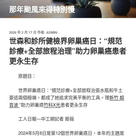
跳
那年颱風來得特別慢
至
主
要
內
發
2026 年 2 月 17 日
作者:
ADMIN
佈
世森和診所健檢界卵巢癌日：“規范
容
於
診療+全部旅程治理”助力卵巢癌患者
更永生存
原題目：
世界卵巢癌日：“規范診療+全部旅程治張水瓶和牛土
豪這兩個極端，都成了她追求完美平衡的工具。理
新竹 超
音波
”助力卵巢癌
竹科X光
患者更永生存
工人日報—中工網記者 姬薇
2024年5月8日是第12個世界卵巢癌日，本年的主題是