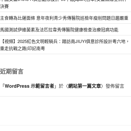
決賽
主食轉為比薩面條 意年夜利青少秀傳醫院巡檢年瘦削問題日趨嚴重
馬國測試伊維菌素及法匹拉韋秀傳醫院健康檢查治療冠病功能
【視頻】2025紅色文明輕騎兵：踏訪南JIUYI俱意診所設計粵六地，
重走抗戰之路|印記南粵
近期留言
「
WordPress 示範留言者
」於〈
網站第一篇文章
〉發佈留言