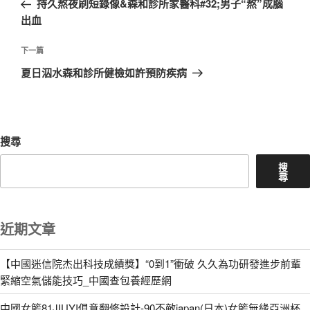
持久熬夜刷短錄像&森和診所家醫科#32;男子“熬”成腦
導
篇
出血
覽
文
章
下
下一篇
一
夏日泅水森和診所健檢如許預防疾病
篇
文
章
搜尋
搜
尋
近期文章
【中國迷信院杰出科技成績獎】“0到1”衝破 久久為功研發進步前輩
緊縮空氣儲能技巧_中國查包養經歷網
中國女籃81JIUYI俱意翻修設計-90不敵japan(日本)女籃無緣亞洲杯