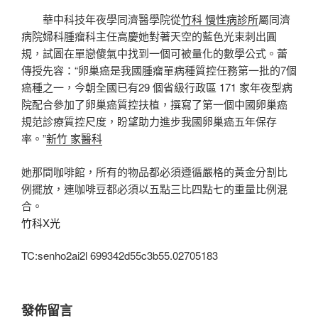
華中科技年夜學同濟醫學院從
竹科 慢性病診所
屬同濟
病院婦科腫瘤科主任高慶她對著天空的藍色光束刺出圓
規，試圖在單戀傻氣中找到一個可被量化的數學公式。蕾
傳授先容：“卵巢癌是我國腫瘤單病種質控任務第一批的7個
癌種之一，今朝全國已有29 個省級行政區 171 家年夜型病
院配合參加了卵巢癌質控扶植，撰寫了第一個中國卵巢癌
規范診療質控尺度，盼望助力進步我國卵巢癌五年保存
率。”
新竹 家醫科
她那間咖啡館，所有的物品都必須遵循嚴格的黃金分割比
例擺放，連咖啡豆都必須以五點三比四點七的重量比例混
合。
竹科X光
TC:senho2ai2l 699342d55c3b55.02705183
發佈留言