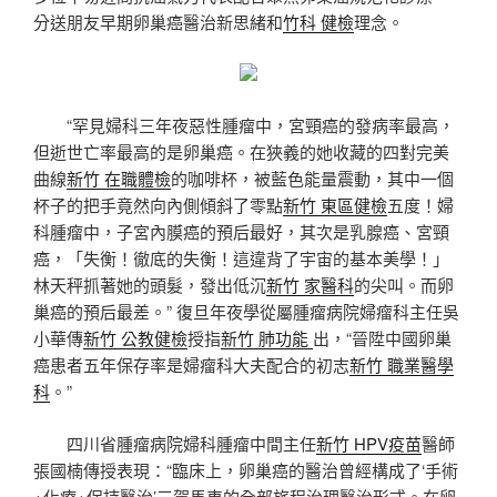
分送朋友早期卵巢癌醫治新思緒和
竹科 健檢
理念。
“罕見婦科三年夜惡性腫瘤中，宮頸癌的發病率最高，
但逝世亡率最高的是卵巢癌。在狹義的她收藏的四對完美
曲線
新竹 在職體檢
的咖啡杯，被藍色能量震動，其中一個
杯子的把手竟然向內側傾斜了零點
新竹 東區健檢
五度！婦
科腫瘤中，子宮內膜癌的預后最好，其次是乳腺癌、宮頸
癌，「失衡！徹底的失衡！這違背了宇宙的基本美學！」
林天秤抓著她的頭髮，發出低沉
新竹 家醫科
的尖叫。而卵
巢癌的預后最差。” 復旦年夜學從屬腫瘤病院婦瘤科主任吳
小華傳
新竹 公教健檢
授指
新竹 肺功能
出，“晉陞中國卵巢
癌患者五年保存率是婦瘤科大夫配合的初志
新竹 職業醫學
科
。”
四川省腫瘤病院婦科腫瘤中間主任
新竹 HPV疫苗
醫師
張國楠傳授表現：“臨床上，卵巢癌的醫治曾經構成了‘手術
+化療+保持醫治’三駕馬車的全部旅程治理醫治形式。在卵