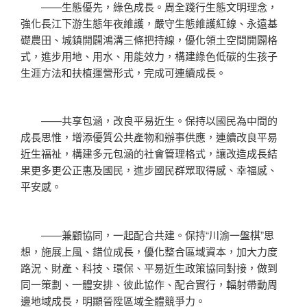
——生態優先，綠色成長。周全踐行生態文明理念，
強化長江下游生態年夜維護，嚴守生態維護紅線、永遠基
礎農田、城鎮開闢鴻溝三條把持線，優化領土空間開闢格
式，進步用地、用水、用能效力，構建綠色低碳的生孩子
生涯方法和扶植運營形式，完成可連續成長。
——共享包涵，改良平易近生。保持以國民為中間的
成長思惟，增添優質公共產物和辦事供應，連續改良平易
近生福祉，構建多元包涵的社會管理格式，讓改造成長結
果更多更公正惠及國民，進步國民群眾取得感、幸福感、
平安感。
——兼顧協同，一起配合共建。保持“川渝一盤棋”思
想，施展上風、錯位成長，優化整合區域資本，加大力度
路況、財產、科技、環保、平易近生政策協同對接，做到
同一策劃、一體安排、彼此協作、配合實行，輻射帶動周
邊地域成長，明顯晉陞區域全體競爭力。