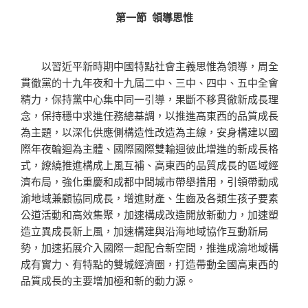
第一節 領導思惟
以習近平新時期中國特點社會主義思惟為領導，周全
貫徹黨的十九年夜和十九屆二中、三中、四中、五中全會
精力，保持黨中心集中同一引導，果斷不移貫徹新成長理
念，保持穩中求進任務總基調，以推進高東西的品質成長
為主題，以深化供應側構造性改造為主線，安身構建以國
際年夜輪迴為主體、國際國際雙輪迴彼此增進的新成長格
式，繚繞推進構成上風互補、高東西的品質成長的區域經
濟布局，強化重慶和成都中間城市帶舉措用，引領帶動成
渝地域兼顧協同成長，增進財產、生齒及各類生孩子要素
公道活動和高效集聚，加速構成改造開放新動力，加速塑
造立異成長新上風，加速構建與沿海地域協作互動新局
勢，加速拓展介入國際一起配合新空間，推進成渝地域構
成有實力、有特點的雙城經濟圈，打造帶動全國高東西的
品質成長的主要增加極和新的動力源。