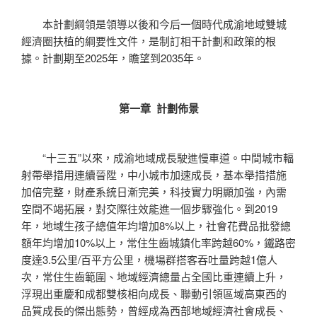
本計劃綱領是領導以後和今后一個時代成渝地域雙城
經濟圈扶植的綱要性文件，是制訂相干計劃和政策的根
據。計劃期至2025年，瞻望到2035年。
第一章 計劃佈景
“十三五”以來，成渝地域成長駛進慢車道。中間城市輻
射帶舉措用連續晉陞，中小城市加速成長，基本舉措措施
加倍完整，財產系統日漸完美，科技實力明顯加強，內需
空間不竭拓展，對交際往效能進一個步驟強化。到2019
年，地域生孩子總值年均增加8%以上，社會花費品批發總
額年均增加10%以上，常住生齒城鎮化率跨越60%，鐵路密
度達3.5公里/百平方公里，機場群搭客吞吐量跨越1億人
次，常住生齒範圍、地域經濟總量占全國比重連續上升，
浮現出重慶和成都雙核相向成長、聯動引領區域高東西的
品質成長的傑出態勢，曾經成為西部地域經濟社會成長、