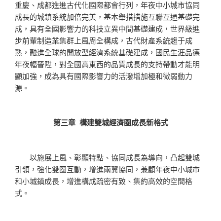
重慶、成都進進古代化國際都會行列，年夜中小城市協同
成長的城鎮系統加倍完美，基本舉措措施互聯互通基礎完
成，具有全國影響力的科技立異中間基礎建成，世界級進
步前輩制造業集群上風周全構成，古代財產系統趨于成
熟，融進全球的開放型經濟系統基礎建成，國民生涯品德
年夜幅晉陞，對全國高東西的品質成長的支持帶動才能明
顯加強，成為具有國際影響力的活潑增加極和微弱動力
源。
第三章 構建雙城經濟圈成長新格式
以施展上風、彰顯特點、協同成長為導向，凸起雙城
引領，強化雙圈互動，增進兩翼協同，兼顧年夜中小城市
和小城鎮成長，增進構成疏密有致、集約高效的空間格
式。