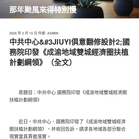
跳
那年颱風來得特別慢
至
主
要
內
發
2026 年 2 月 15 日
作者:
ADMIN
佈
中共中心&#3JIUYI俱意翻修設計2;國
容
於
務院印發《成渝地域雙城經濟圈扶植
計劃綱領》（全文）
原題目：中共中心 國務院印發《成渝地域雙城經濟圈
扶植計劃綱領》
近日，中共中心、國務院印發了《成渝地域雙城經濟
圈扶植計劃綱領》，并收回告訴，請求各地域各部分聯合
現實當真貫徹落實。