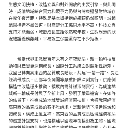
生態文明扶植、改造立異和對外開放的主要引擎。與此同
時，成渝地域綜合實力和競爭力仍與台灣東邊發財地域存
在較年夜差距，特殊是基本舉措措施瓶頸仍然顯明，城鎮
範圍構造不盡公道，財產鏈分工協同水平不高，科技立異
支持才能偏弱，城鄉成長差距依然較年夜，生態周遭的狀
況維護義務艱難，平易近生保證還存在不少短板。
當當代界正派歷百年未有之年夜變局，新一輪科技反
動和財產變更深刻成長，國際分工系統面對體系性調劑。
我國已轉向高東西的品質成長階段，共建“一帶一路”、長江
經濟帶成長、西部年夜開闢等嚴重計謀深刻實行，供應側
構造性改造穩步推動，擴展內需計謀深刻實行，為成渝地
域新一輪成長付與了全新上風、發明了嚴重機會。在如許
的佈景下，推進成渝地域雙城經濟圈扶植，合適我國經濟
高東西的品質成長的客不雅請求，是新情勢下增進區域和
諧成長，構成上風互補、高東西的品質成長區域經濟布局
的嚴重計謀支持，也是構建以國際年夜輪迴為主體、國際
國際雙輪迴彼此增進新成長格式的一項嚴重舉動，有利于