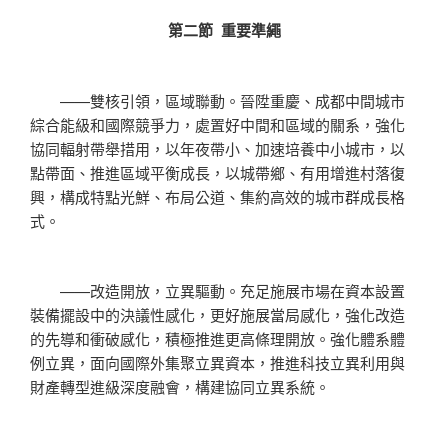
第二節 重要準繩
——雙核引領，區域聯動。晉陞重慶、成都中間城市
綜合能級和國際競爭力，處置好中間和區域的關系，強化
協同輻射帶舉措用，以年夜帶小、加速培養中小城市，以
點帶面、推進區域平衡成長，以城帶鄉、有用增進村落復
興，構成特點光鮮、布局公道、集約高效的城市群成長格
式。
——改造開放，立異驅動。充足施展市場在資本設置
裝備擺設中的決議性感化，更好施展當局感化，強化改造
的先導和衝破感化，積極推進更高條理開放。強化體系體
例立異，面向國際外集聚立異資本，推進科技立異利用與
財產轉型進級深度融會，構建協同立異系統。