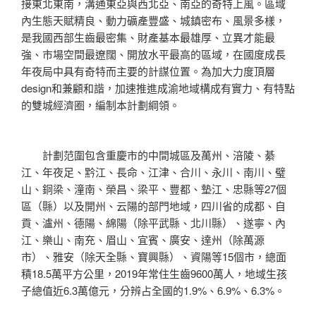
接東北東南，溝通東亞與西北亞、南亞的奇特上風。區域
內生態天賦精良、動力礦產豐盛、城鎮密布、風景多樣，
是我國西部生齒最密集、財產基本最雄厚、立異才能最
強、市場空間最遼闊、開放水平最高的區域，在國度成長
年夜局中具有奇特而主要的計謀位置。為加大力度頂層
design和兼顧和諧，加速推進成渝地域構成有實力、有特點
的雙城經濟圈，編制本計劃綱領。
計劃范圍包含重慶市的中間城區及萬州、涪陵、綦
江、年夜足、黔江、長命、江津、合川、永川、南川、璧
山、銅梁、潼南、榮昌、梁平、豐都、墊江、忠縣等27個
區（縣）以及開州、云陽的部門地域，四川省的成都、自
貢、瀘州、德陽、綿陽（除平武縣、北川縣）、遂寧、內
江、樂山、南充、眉山、宜賓、廣安、達州（除萬源
市）、雅安（除天全縣、寶興縣）、資陽等15個市，總面
積18.5萬平方公里，2019年常住生齒9600萬人，地域生孩
子總值近6.3萬億元，分辨占全國的1.9%、6.9%、6.3%。