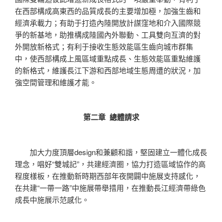
在西部構成高東西的品質成長的主要增加極，加強生齒和
經濟承載力；有助于打造內陸開放計謀窪地和介入國際競
爭的新基地，助推構成陸國內外聯動、工具雙向互濟的對
外開放新格式；有利于接收生態效能區生齒向城市群集
中，使西部構成上風區域重點成長、生態效能區重點維護
的新格式，維護長江下游和西部地域生態周遭的狀況，加
強空間管理和維護才能。
第二章 總體請求
加大力度頂層design和兼顧和諧，堅固建立一體化成長
理念，唱好“雙城記”，共建經濟圈，協力打造區域協作的高
程度樣板，在推動新時期西部年夜開闢中施展支持感化，
在共建“一帶一路”中施展帶舉措用，在推動長江經濟帶綠色
成長中施展示范感化。