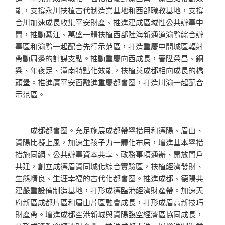
能，支撐永川扶植古代制造業基地和西部職教基地，支撐
合川加速成長收集平安財產、推進建成區域性公共辦事中
間，推動綦江、萬盛一體扶植西部陸海新通道渝黔綜合辦
事區和渝黔一起配合先行示范區，打造重慶中間城區輻射
帶動周邊的計謀支點。推動重慶向西成長，晉陞榮昌、銅
梁、年夜足、潼南特點化效能，扶植與成都相向成長的橋
頭堡。推進廣平安面融進重慶都會圈，打造川渝一起配合
示范區。
成都都會圈。充足施展成都帶舉措用和德陽、眉山、
資陽比擬上風，加速生孩子力一體化布局，增進基本舉措
措施同網、公共辦事資本共享、政務事項通辦、開放門戶
共建，創立成德眉資同城化綜合實驗區，扶植經濟發財、
生態精良、生涯幸福的古代化都會圈。推進成都、德陽共
建嚴重設備制造基地，打形成德臨港經濟財產帶。加速天
府新區成都片區和眉山片區融會成長，打形成眉高新技巧
財產帶。增進成都空港新城與資陽臨空經濟區協同成長，