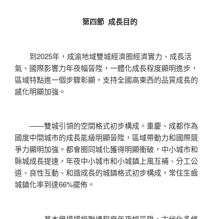
第四節 成長目的
到2025年，成渝地域雙城經濟圈經濟實力、成長活
氣、國際影響力年夜幅晉陞，一體化成長程度顯明進步，
區域特點進一個步驟彰顯，支持全國高東西的品質成長的
感化明顯加強。
——雙城引領的空間格式初步構成。重慶、成都作為
國度中間城市的成長能級明顯晉陞，區域帶動力和國際競
爭力顯明加強。都會圈同城化獲得明顯衝破，中小城市和
縣城成長提速，年夜中小城市和小城鎮上風互補、分工公
道、良性互動、和諧成長的城鎮格式初步構成，常住生齒
城鎮化率到達66%擺佈。
——基本舉措措施聯通程度年夜幅晉陞。古代化多條