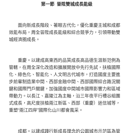
第一節 晉陞雙城成長能級
面向新成長階段、著眼古代化，優化重慶主城和成都
效能布局，周全晉陞成長能級和綜合競爭力，引領帶動雙
城經濟圈成長。
重慶。以建成高東西的品質成長高品德生涯新范例為
管轄，在周全深化改造和擴展開放中先行先試，扶植國際
化、綠色化、智能化、人文明古代城市，打造國度主要進
步前輩制造業中間、西部金融中間、西部國際綜合路況關
鍵和國際門戶關鍵，加強國度中間城市國際影響力和區域
帶動力。以長江、嘉陵江為主軸，沿三年夜平行槽谷組團
式成長，高尺度扶植兩江新區、西部（重慶）迷信城等，
重塑“兩江四岸”國際化山川都會風采。
成都。以建成踐行新成長理念的公園城市示范區為管