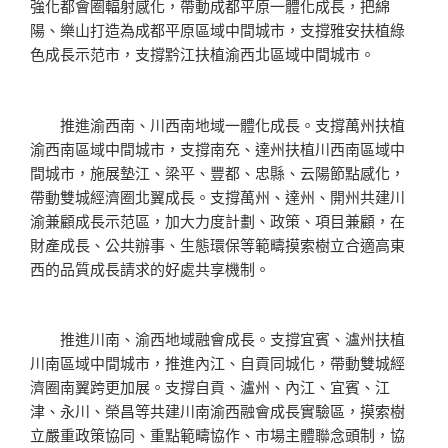
強化都會圈輻射感化，帶動成都平原一體化成長，把綿
陽、樂山打造為成都平原區域中間城市，支撐雅安扶植綠
色成長示范市，支撐黔江扶植渝西北區域中間城市。
推進渝西南、川西南地域一體化成長。支撐萬州扶植
渝西南區域中間城市，支撐南充、達州扶植川西南區域中
間城市，施展墊江、梁平、豐都、忠縣、云陽節點感化，
帶動雙城經濟圈北翼成長。支撐萬州、達州、開州共建川
渝兼顧成長示范區，加大力度計劃、政策、項目兼顧，在
財產成長、公共辦事、生態環保等範疇摸索樹立合適高東
西的品質成長請求的好處共享機制。
推進川南、渝西地域融會成長。支撐宜賓、瀘州扶植
川南區域中間城市，推進內江、自貢同城化，帶動雙城經
濟圈南翼跨更加展。支撐自貢、瀘州、內江、宜賓、江
津、永川、榮昌等共建川南渝西融會成長實驗區，摸索樹
立嚴重政策協同、重點範疇協作、市場主體聯念頭制，協