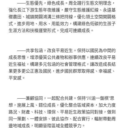
——生態優先，綠色成長。周全踐行生態文明理念，
強化長江下游生態年夜維護，嚴守生態維護紅線、永遠基
礎農田、城鎮開闢鴻溝三條把持線，優化領土空間開闢格
式，進步用地、用水、用能效力，構建綠色低碳的生孩子
生涯方法和扶植運營形式，完成可連續成長。
——共享包涵，改良平易近生。保持以國民為中間的
成長思惟，增添優質公共產物和辦事供應，連續改良平易
近生福祉，構建多元包涵的社會管理格式，讓改造成長結
果更多更公正惠及國民，進步國民群眾取得感、幸福感、
平安感。
——兼顧協同，一起配合共建。保持“川渝一盤棋”思
想，施展上風、錯位成長，優化整合區域資本，加大力度
路況、財產、科技、環保、平易近生政策協同對接，做到
同一策劃、一體安排、彼此協作、配合實行，輻射帶動周
邊地域成長，明顯晉陞區域全體競爭力。