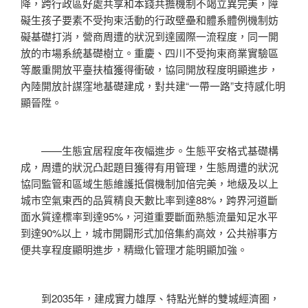
降，跨行政區好處共享和本錢共擔機制不竭立異完美，障
礙生孩子要素不受拘束活動的行政壁壘和體系體例機制妨
礙基礎打消，營商周遭的狀況到達國際一流程度，同一開
放的市場系統基礎樹立。重慶、四川不受拘束商業實驗區
等嚴重開放平臺扶植獲得衝破，協同開放程度明顯進步，
內陸開放計謀窪地基礎建成，對共建“一帶一路”支持感化明
顯晉陞。
——生態宜居程度年夜幅進步。生態平安格式基礎構
成，周遭的狀況凸起題目獲得有用管理，生態周遭的狀況
協同監管和區域生態維護抵償機制加倍完美，地級及以上
城市空氣東西的品質精良天數比率到達88%，跨界河道斷
面水質達標率到達95%，河道重要斷面熟態流量知足水平
到達90%以上，城市開闢形式加倍集約高效，公共辦事方
便共享程度顯明進步，精緻化管理才能明顯加強。
到2035年，建成實力雄厚、特點光鮮的雙城經濟圈，