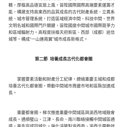
轄，厚植高品德宜居上風，晉陞國際國際高端要素運籌才
能，構建支持高東西的品質成長的古代財產系統、立異系
統、城市管理系統，打造區域經濟中間、科技中間、世界
文明名城和國際門戶關鍵，晉陞國度中間城市國際競爭力
和區域輻射力。高程度扶植天府新區、西部（成都）迷信
城等，構成“一山連兩翼”城市成長新格式。
第二節 培養成長古代化都會圈
掌握要素活動和財產分工紀律，繚繞重慶主城和成都
培養古代化都會圈，帶動中間城市周邊市地和區縣加速成
長。
重慶都會圈。梯次推進重慶中間城區與渝西地域融會
成長。通順璧山、江津、長命、南川聯絡接觸中間城區通
道，率先完成同城化。強化涪陵對渝西南、渝西北帶動效