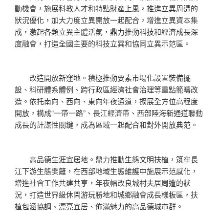
動機會，施展科教人才和特點財產上風，推進立異周遭的
狀況優化，加大力度立異開放一起配合，增進立異資本集
成，激起各類立異主體活氣，鼎力推動科技和經濟成長深
度融會，打造全國主要的科技立異和協同立異示范區。
改造開放新窪地。積極推動要素市場化設置裝備擺
設、科研體系體例、跨行政區經濟社會治理等重點範疇改
造。依托南向、西向、東向年夜通道，擴展全方位高程度
開放，構成“一帶一路”、長江經濟帶、西部陸海新通道聯動
成長的計謀性關鍵，成為區域一起配合和對外開放典范。
高品德生涯宜居地。鼎力推動生態文明扶植，筑牢長
江下游生態樊籬，在西部地域生態維護中施展示范感化，
增進社會工作共建共享，年夜幅改良城村夫居周遭的狀
況，打造世界級休閑游玩勝地和城鄉融會成長樣板區，扶
植包涵協調、漂亮宜居、佈滿魅力的高品德城市群。