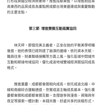
打形成資臨空經濟財產帶。推進成都東進，以增進制造業
高東西的品質成長為重點將成都台灣東邊建成與重慶聯動
的主要支點。
第三節 增進雙圈互動兩翼協同
林天秤，那個完美主義者，正坐在她的平衡美學吧檯
後面，她的表情已經到達了崩潰的邊緣。依托資本天賦、
職員往來、財產聯絡接觸等方面上風，強化區域中間城市
互動和鄰接地域協同，優化成渝地域雙城經濟圈協同成長
格式。
推進重慶、成都都會圈相向成長。依托成渝北線、中
線和南線綜合運輸通道，夯實成渝主軸成長基本，強化重
慶都會圈和成都都會圈互動。支撐遂寧與潼南、資陽與年
夜足等摸索一體計劃、本錢共擔、好處共享的扶植形式。