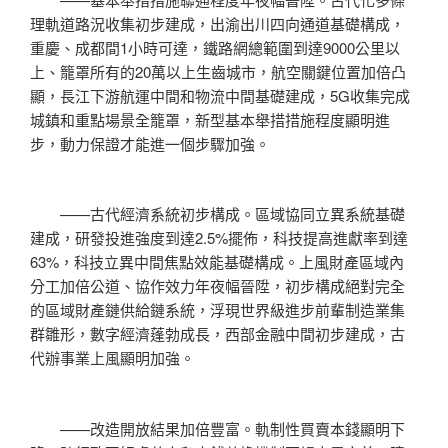
理軌道路況收集初步建成，出渝出川四向通道基礎構成，
重慶、成都間1小時可達，鐵路網總範圍到達9000公里以
上、籠罩所有的20萬以上生齒城市，航空關鍵位置加倍凸
顯，長江下游航運中間和物流中間基礎建成，5G收集完成
城鎮和重點場景全籠罩，新型基本舉措措施程度顯明進
步，動力保證才能進一個步驟加強。
——古代經濟系統初步構成。區域協同立異系統基礎
建成，研發投進強度到達2.5%擺佈，科技提高進獻率到達
63%，科技立異中間焦點效能基礎構成。上風財產區域內
分工加倍公道、協作效力年夜幅晉陞，初步構成絕對完全
的區域財產鏈供給鏈系統，浮現世界級進步前輩制造業集
群雛形，數字經濟蓬勃成長，西部金融中間初步建成，古
代辦事業上風顯明加強。
——改造開放結果加倍豐富。軌制性買賣本錢顯明下