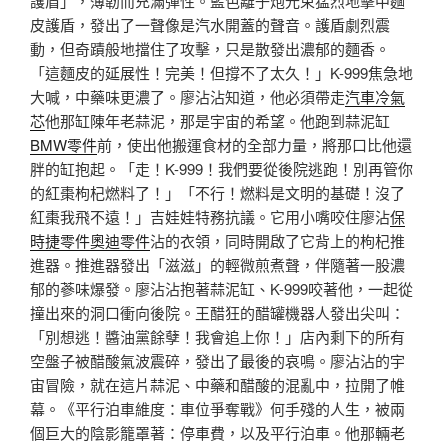
護盾」，薄韌而充滿彈性。藍色離子炮光束猛烈地擊中麵
皮護盾，發出了一聲像是汽水開蓋的聲音。護盾劇烈震
動，但奇蹟般地擋住了攻擊，只是散發出濃郁的麵香。
「這麵皮的延展性！完美！但撐不了太久！」K-999焦急地
大喊，中藥味更濃了。廖沾沾知道，他必須帶走
汽車冷氣
芯
他那缸陳年老蒜泥，那是宇宙的希望。他跑到蒜泥缸
BMW零件
前，使出他搬運食材的全部力量，將那口比他還
胖的缸抱起。「走！K-999！我們要從後院逃跑！別再管你
的紅棗枸杞燃料了！」「不行！燃料是文明的基礎！沒了
紅棗我飛不遠！」吉娃娃特務抗議。它用小嘴咬住廖沾
保
時捷零件
奧迪零件
沾的衣領，同時開啟了它背上的枸杞推
進器。推進器發出「滋滋」的輕微煎煮聲，伴隨著一股濃
郁的蔘味爆發。廖沾沾抱著蒜泥缸、K-999咬著他，一起從
撞出來的洞口衝向後院。王醋狂的醋罐機器人發出尖叫：
「別想逃！醬油黨餘孽！我會追上你！」店內剩下的所有
空盤子被醋酸氣波震碎，發出了最後的哀鳴。廖沾沾的宇
宙冒險，就在這片蒜泥、中藥和醋酸的混亂中，拉開了帷
幕。《平行泊車維度：車位爭奪戰》何手殘的人生，被兩
個巨大的陰影籠罩著：停車費，以及平行泊車。他那輛老