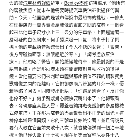
舊的掀
汽車材料報價
背車，
Bentley零件
彷彿繼承了他所有
的駕駛焦慮，從未在他需要時提
汽車機油芯
供過任何幫
助。今天，他面臨的是城市傳說中最恐怖的挑戰，一條夾
在理髮店與一間專賣金屬雕像的畫廊之間的窄巷。一個看
起來比他車子尺寸小上三十公分的停車格，上面還灑著一
層可疑的白色粉末。何手殘深吸一口氣。將車子打了倒
檔。他的車載語音系統發出了令人不快的女聲：「警告，
後方障礙物距離：無限趨近於零。」「請考慮放棄治
療。」他忽略了警告，開始緩慢地倒車。他最討厭的不是
語音系統，而是那兩塊永遠在關鍵時刻自動收折的後視
鏡。當他需要它們來判斷車體與那座價值不菲的銅製獨角
獸雕像之間的距離時，它們卻像兩片羞澀的耳朵一樣，優
雅地縮了回去。同時發出低語：「你還是別看了，反正你
也停不好。」何手殘感覺心臟快要跳出來了。他轉頭看
去，發現那座高聳入雲、覆蓋著鏽跡斑斑鐵網的多層機械
式停車塔，正在那片窄巷的盡頭散發出不正常的綠光。這
棟停車塔是個異類，它的三號車位始終空著，並且傳說只
要有人敢在它面前失敗十八次，就會被傳送到一個泊車地
獄。他已經失敗了十七次。現在是第
藍寶堅尼零件
十八