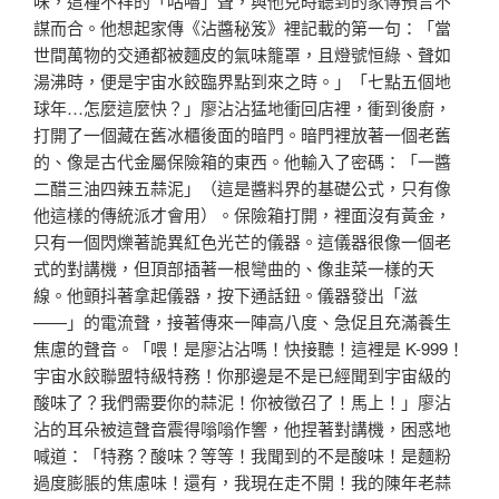
味，這種不祥的「咕嚕」聲，與他兒時聽到的家傳預言不
謀而合。他想起家傳《沾醬秘笈》裡記載的第一句：「當
世間萬物的交通都被麵皮的氣味籠罩，且燈號恒綠、聲如
湯沸時，便是宇宙水餃臨界點到來之時。」「七點五個地
球年…怎麼這麼快？」廖沾沾猛地衝回店裡，衝到後廚，
打開了一個藏在舊冰櫃後面的暗門。暗門裡放著一個老舊
的、像是古代金屬保險箱的東西。他輸入了密碼：「一醬
二醋三油四辣五蒜泥」（這是醬料界的基礎公式，只有像
他這樣的傳統派才會用）。保險箱打開，裡面沒有黃金，
只有一個閃爍著詭異紅色光芒的儀器。這儀器很像一個老
式的對講機，但頂部插著一根彎曲的、像韭菜一樣的天
線。他顫抖著拿起儀器，按下通話鈕。儀器發出「滋
——」的電流聲，接著傳來一陣高八度、急促且充滿養生
焦慮的聲音。「喂！是廖沾沾嗎！快接聽！這裡是 K-999！
宇宙水餃聯盟特級特務！你那邊是不是已經聞到宇宙級的
酸味了？我們需要你的蒜泥！你被徵召了！馬上！」廖沾
沾的耳朵被這聲音震得嗡嗡作響，他捏著對講機，困惑地
喊道：「特務？酸味？等等！我聞到的不是酸味！是麵粉
過度膨脹的焦慮味！還有，我現在走不開！我的陳年老蒜