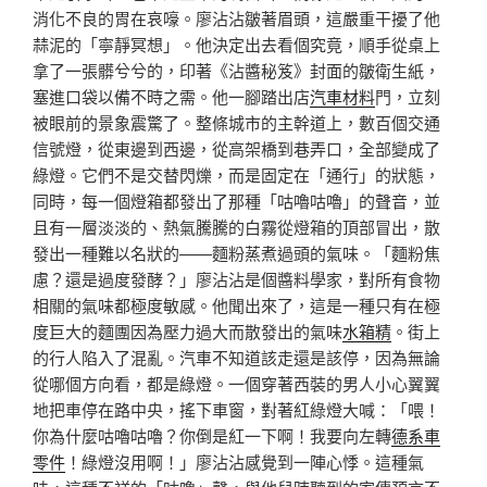
消化不良的胃在哀嚎。廖沾沾皺著眉頭，這嚴重干擾了他
蒜泥的「寧靜冥想」。他決定出去看個究竟，順手從桌上
拿了一張髒兮兮的，印著《沾醬秘笈》封面的皺衛生紙，
塞進口袋以備不時之需。他一腳踏出店
汽車材料
門，立刻
被眼前的景象震驚了。整條城市的主幹道上，數百個交通
信號燈，從東邊到西邊，從高架橋到巷弄口，全部變成了
綠燈。它們不是交替閃爍，而是固定在「通行」的狀態，
同時，每一個燈箱都發出了那種「咕嚕咕嚕」的聲音，並
且有一層淡淡的、熱氣騰騰的白霧從燈箱的頂部冒出，散
發出一種難以名狀的——麵粉蒸煮過頭的氣味。「麵粉焦
慮？還是過度發酵？」廖沾沾是個醬料學家，對所有食物
相關的氣味都極度敏感。他聞出來了，這是一種只有在極
度巨大的麵團因為壓力過大而散發出的氣味
水箱精
。街上
的行人陷入了混亂。汽車不知道該走還是該停，因為無論
從哪個方向看，都是綠燈。一個穿著西裝的男人小心翼翼
地把車停在路中央，搖下車窗，對著紅綠燈大喊：「喂！
你為什麼咕嚕咕嚕？你倒是紅一下啊！我要向左轉
德系車
零件
！綠燈沒用啊！」廖沾沾感覺到一陣心悸。這種氣