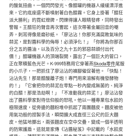
的酸氣扭曲。一個閃閃發光、像醋罐的機器人緩緩漂浮進
來，它的底座還不斷噴射著白色醋霧。它身上掛著「醋狂
派大勝利」的霓虹燈牌，閃爍得讓人眼睛發疼，同時發出
警報。王醋狂的聲音再次響起，這次帶著金屬回音的嘲
弄，刺耳得像是磨砂紙。「廖沾沾！你那充滿腐敗氣味的
蒜泥，是對醬料學的侮辱！必須淨化！」「你將為你那百
分之五的醬油，以及百分之九十五的邪惡蒜頭付出代
價！」醋罐機器人的頂端裂開，露出了一個巨大的管口，
正在聚積藍色光芒。K-999特務用它穿著燕
Skoda零件
尾服
的小爪子，一把抓住了廖沾沾的褲腳催促著他。「快點！
沾沾先生！那是醋酸離子炮！專門用來溶解有機發酵物
的！」「它會把你的蒜泥在零點一秒內變成無菌的、純淨
的白醋！那是浩劫啊！」「不准動我的蒜泥！」廖沾沾發
出了醬料學家對待信仰般的怒吼。他以一種專業包水餃的
極限速度，從旁邊的麵粉堆中抓起了兩團麵皮。麵皮被他
用氣功般的捏製手法，瞬間擴大成直徑三公尺的巨大麵
皮。他猛地擲出，兩張麵皮在空中交疊，變成一個半透明
的防禦護盾。這就是家傳《沾醬秘笈》中記載的「水餃皮