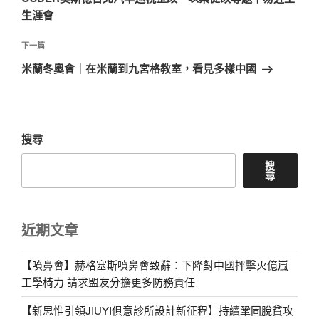
覽
文
生涯會
章
下
下一篇
一
米蘭冬奧會｜在米蘭到九宮格教室，看見多樣中國
篇
文
章
搜尋
搜
尋
近期文章
【噴鼻會】赫格塞斯噴鼻會致辭：下降對中國抨擊火億嵐
工學椅力 請求盟友分擔更多防務責任
【新思惟引領JIUYI俱意診所設計新征程】持續鞏固脫貧攻