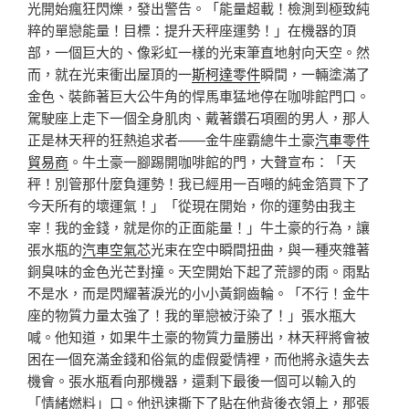
光開始瘋狂閃爍，發出警告。「能量超載！檢測到極致純
粹的單戀能量！目標：提升天秤座運勢！」在機器的頂
部，一個巨大的、像彩虹一樣的光束筆直地射向天空。然
而，就在光束衝出屋頂的一
斯柯達零件
瞬間，一輛塗滿了
金色、裝飾著巨大公牛角的悍馬車猛地停在咖啡館門口。
駕駛座上走下一個全身肌肉、戴著鑽石項圈的男人，那人
正是林天秤的狂熱追求者——金牛座霸總牛土豪
汽車零件
貿易商
。牛土豪一腳踢開咖啡館的門，大聲宣布：「天
秤！別管那什麼負運勢！我已經用一百噸的純金箔買下了
今天所有的壞運氣！」「從現在開始，你的運勢由我主
宰！我的金錢，就是你的正面能量！」牛土豪的行為，讓
張水瓶的
汽車空氣芯
光束在空中瞬間扭曲，與一種夾雜著
銅臭味的金色光芒對撞。天空開始下起了荒謬的雨。雨點
不是水，而是閃耀著淚光的小小黃銅齒輪。「不行！金牛
座的物質力量太強了！我的單戀被汙染了！」張水瓶大
喊。他知道，如果牛土豪的物質力量勝出，林天秤將會被
困在一個充滿金錢和俗氣的虛假愛情裡，而他將永遠失去
機會。張水瓶看向那機器，還剩下最後一個可以輸入的
「情緒燃料」口。他迅速撕下了貼在他背後衣領上，那張