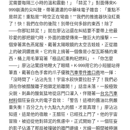
泥需要每隔三小時的溫和震動！」「蒜泥？」對面傳來K-
999崩潰的尖叫聲，帶著濃濃的中藥味電子雜音：「重點不
是蒜泥！重點是**時空正在彎曲！**我們的推進器快沒紅棗
了！快！我們在你的後院！別帶任何多餘的東西！除了
——你那缸蒜泥！」就在廖沾沾還在糾結要不要帶上他最
珍愛的那把銀勺時，外面的牆壁傳來一聲巨大的撞擊。一
個穿著黑色燕尾服、戴著太陽眼鏡的太空吉娃娃，正從牆
上的破洞鑽進來。它的背上揹著一個像是小型瓦斯桶的東
西，桶上用毛筆寫著「極品紅棗枸杞燃料」。「你怎麼
——」廖沾沾驚訝地瞪大了眼睛。K-999用它的小短腿站得
筆直，戴著白色手套的爪子優雅
汽車零件進口商
地一揮：
「沒時間了，沾沾先生！宇宙水餃快要拉肚子了！我們必
須在你被醋酸離子炮鎖定前離開！」話音未落，一股極致
尖銳、刺鼻的酸氣猛地從店門口灌入，伴隨著一
台北汽車
材料
個狂妄自大的電子音效：「警告！這裡的醬油比例嚴
重失衡！百分之九十九點九九的醋，才是真理！」廖沾沾
知道，這是他的宿敵，王醋狂，已經找上門了。他的宇宙
冒險，被迫從他對蒜泥的焦慮中，正式開始了。一個狂妄
的影子佔滿了那扇被撞破的牆門邊緣，光線一瞬間被極端