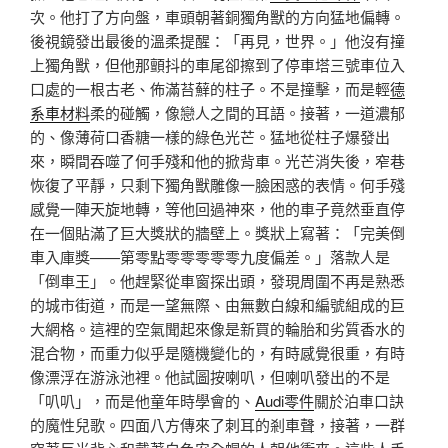
次。他打了方向盤，車頭朝著銅獨角獸的方向猛地偏轉。
後視鏡發出最後的溫柔提醒：「再見，世界。」他沒有撞
上獨角獸，但他那顫抖的車尾卻擦到了停車塔三號車位入
口處的一根古老、佈滿苔蘚的柱子。不是撞擊，而是輕
德
系車材料
柔的碰觸，像戀人之間的耳語。接著，一道濃郁
的、像薄荷口香糖一樣的綠色光芒。猛地從柱子爆發出
來，瞬間吞噬了何手殘和他的掀背車。光芒消失後，窄巷
恢復了平靜，只剩下獨角獸雕像一臉困惑的表情。何手殘
感覺一陣天旋地轉，等他回過神來，他的車子竟然垂直停
在一個貼滿了巨大獎狀的牆壁上。獎狀上寫著：「完美倒
車入庫獎——第零點零零零零零九度偏差。」落款人是
「倒車王」。他趕緊從車窗探出頭，發現周圍不再是熟悉
的城市街道，而是一望無際、由無數白線和編號組成的巨
大網格。這裡的空氣聞起來像是新買的輪胎和劣質香水的
混合物，而重力似乎是隨機變化的，有時感覺很重，有時
像漂浮在游泳池裡。他試圖按喇叭，但喇叭發出的不是
「叭叭」，而是他童年時學會的、
Audi零件
關於泊車口訣
的魔性兒歌。四面八方傳來了刺耳的剎車聲，接著，一群