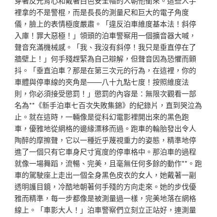
穿著反光背心和戴著白色安全帽的人朝他衝來。這些人手
裡拿的不是警棍，而是長長的測量尺和巨大的電子角度
儀，臉上的表情極度嚴肅。「違反泊車維度基本法！斜停
入庫！罪大惡極！」領頭的泊車警察用一個擴音器大喊，
聲音充滿機械感。「我、我沒有斜停！我只是垂直停在了
牆壁上！」何手殘趕緊為自己辯解，但聲音因為恐懼而顫
抖。「垂直泊車？那是在第三次元的行為，在這裡，你的
車體與停車線的夾角是——八十九點七度！按照維度法
則，你必須接受懲罰！」懲罰的內容是：無限次觀看一部
名為**《新手泊車七百次失敗集錦》的紀錄片，直到哭泣為
止。就在這時，一輛像是從科幻電影裡開出來的黑色跑
車，優雅地從網格的邊緣漂移而過。跑車的輪胎發出令人
陶醉的摩擦聲，它以一種近乎蔑視重力的姿態，精準地停
進了一個只有它車身尺寸寬度的停車格中。那泊車的過程
就像一場舞蹈，流暢、完美，且毫無任何多餘的動作**。跑
車的駕駛座上走出一個全身黑色皮衣的女人，她戴著一副
透明護目鏡，冷酷地朝著何手殘的方向走來。她的步伐優
雅而精準，每一步都像是被測量過一樣，完美地落在網格
線上。「車影大人！」泊車警察們立刻立正站好，連測量