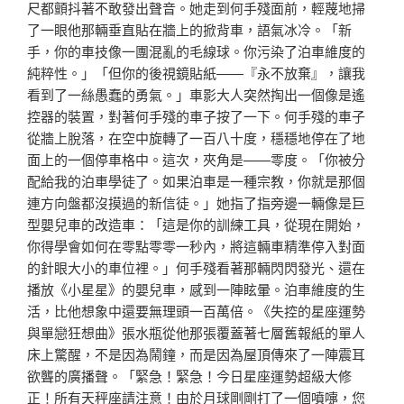
尺都顫抖著不敢發出聲音。她走到何手殘面前，輕蔑地掃
了一眼他那輛垂直貼在牆上的掀背車，語氣冰冷。「新
手，你的車技像一團混亂的毛線球。你污染了泊車維度的
純粹性。」「但你的後視鏡貼紙——『永不放棄』，讓我
看到了一絲愚蠢的勇氣。」車影大人突然掏出一個像是遙
控器的裝置，對著何手殘的車子按了一下。何手殘的車子
從牆上脫落，在空中旋轉了一百八十度，穩穩地停在了地
面上的一個停車格中。這次，夾角是——零度。「你被分
配給我的泊車學徒了。如果泊車是一種宗教，你就是那個
連方向盤都沒摸過的新信徒。」她指了指旁邊一輛像是巨
型嬰兒車的改造車：「這是你的訓練工具，從現在開始，
你得學會如何在零點零零一秒內，將這輛車精準停入對面
的針眼大小的車位裡。」何手殘看著那輛閃閃發光、還在
播放《小星星》的嬰兒車，感到一陣眩暈。泊車維度的生
活，比他想象中還要無理頭一百萬倍。《失控的星座運勢
與單戀狂想曲》張水瓶從他那張覆蓋著七層舊報紙的單人
床上驚醒，不是因為鬧鐘，而是因為屋頂傳來了一陣震耳
欲聾的廣播聲。「緊急！緊急！今日星座運勢超級大修
正！所有天秤座請注意！由於月球剛剛打了一個噴嚏，您