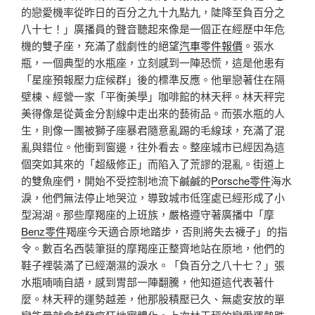
的戀愛機率從昨日的百分之九十九點九，陡降至負百分之
八十七！」廣播員的聲音聽起來像是一個正在經歷中年危
機的雙子座，充滿了戲劇性的絕望
汽車零件報價
。張水
瓶，一個典型的水瓶座，立刻感到一陣恐慌，這是他患有
「星座預報壓力症候群」後的標準反應。他單戀著住在隔
壁棟、經營一家「平衡美學」咖啡館的林天秤。林天秤完
美得像是從黃金分割線中走出來的藝術品。而張水瓶的人
生，則像一團被獅子座暴君隨意亂踢的毛線球，充滿了混
亂與錯位。他衝到窗邊，往外看去。整座城市已經因為這
個突如其來的「超級修正」而陷入了荒謬的混亂。街道上
的雙魚座們，開始不受控制地流下鹹鹹的
Porsche零件
海水
淚，他們無法停止地哭泣，導致城市低窪處已經形成了小
型潟湖。那些摩羯座的上班族，嚴格遵守著廣播中「摩
Benz零件
羯座今天適合原地踏步，否則將失去襪子」的指
令。數百名西裝筆挺的摩羯座正整齊地站在原地，他們的
鞋子裡裝滿了已經潮濕的淚水。「負百分之八十七？」張
水瓶喃喃自語，感到胃部一陣翻騰，他知道這代表著什
麼。林天秤的運勢越差，他那股積壓已久、無處安放的單