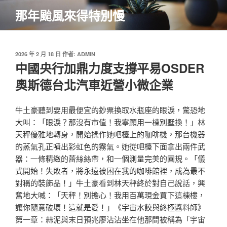
跳
那年颱風來得特別慢
至
主
要
內
發
2026 年 2 月 18 日
作者:
ADMIN
佈
中國央行加鼎力度支撐平易OSDER
容
於
奧斯德台北汽車近營小微企業
牛土豪聽到要用最便宜的鈔票換取水瓶座的眼淚，驚恐地
大叫：「眼淚？那沒有市值！我寧願用一棟別墅換！」林
天秤優雅地轉身，開始操作她吧檯上的咖啡機，那台機器
的蒸氣孔正噴出彩虹色的霧氣。她從吧檯下面拿出兩件武
器：一條精緻的蕾絲絲帶，和一個測量完美的圓規。「儀
式開始！失敗者，將永遠被困在我的咖啡館裡，成為最不
對稱的裝飾品！」牛土豪看到林天秤終於對自己說話，興
奮地大喊：「天秤！別擔心！我用百萬現金買下這棟樓，
讓你隨意破壞！這就是愛！」《宇宙水餃與終極醬料師》
第一章：蒜泥與末日預兆廖沾沾坐在他那間被稱為「宇宙