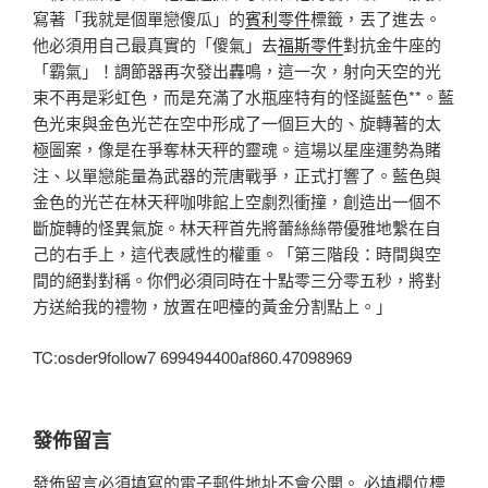
寫著「我就是個單戀傻瓜」的
賓利零件
標籤，丟了進去。
他必須用自己最真實的「傻氣」去
福斯零件
對抗金牛座的
「霸氣」！調節器再次發出轟鳴，這一次，射向天空的光
束不再是彩虹色，而是充滿了水瓶座特有的怪誕藍色**。藍
色光束與金色光芒在空中形成了一個巨大的、旋轉著的太
極圖案，像是在爭奪林天秤的靈魂。這場以星座運勢為賭
注、以單戀能量為武器的荒唐戰爭，正式打響了。藍色與
金色的光芒在林天秤咖啡館上空劇烈衝撞，創造出一個不
斷旋轉的怪異氣旋。林天秤首先將蕾絲絲帶優雅地繫在自
己的右手上，這代表感性的權重。「第三階段：時間與空
間的絕對對稱。你們必須同時在十點零三分零五秒，將對
方送給我的禮物，放置在吧檯的黃金分割點上。」
TC:osder9follow7 699494400af860.47098969
發佈留言
發佈留言必須填寫的電子郵件地址不會公開。
必填欄位標