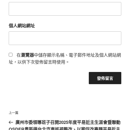
個人網站網址
在
瀏覽器
中儲存顯示名稱、電子郵件地址及個人網站網
址，以供下次發佈留言時使用。
文
上
上一篇
章
一
廣州市委領導班子召開2025年度平易近主生涯會暨聯動
導
篇
OSDER奧斯德台北汽車巡視整改、以案促改專題平易近主