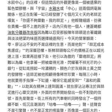
水餃中心」的店裡，但這間店的外觀更像是一個被遺棄的
藍色塑膠棚，與「宇宙」
水箱水
或「中心」這兩個詞毫無
關係。他正在對著一缸已經發酵了七個月又七天的老蒜泥
嘆氣。「你還不夠靈動，我的蒜泥。」他輕聲細語，彷彿
在責備一個不上進的孩子。店內只有他一個人，連蒼蠅都
油氣分離器改良版
因為難以忍受那股陳年蒜頭混合著鐵鏽
與淡淡絕望的味道而選擇繞道飛行。今天的營業額是：
零。廖沾沾不安的不是店裡的生意，而是他對**「蒜泥成本
焦慮症」**的深層恐懼。新鮮蒜頭每公斤的價格正在以超光
速上漲，如果再這樣下去，他引以為傲的「靈魂蒜泥」將
難以為繼。他拿著一把被磨得光滑、閃耀著不祥光芒的小
銀勺，從缸底撈起一坨濃稠的、顏色介於灰綠與土黃之間
的發酵物。這蒜泥被他照顧得像稀世珍寶，每隔三小時，
他就要用手指彈一下缸邊，確保它能感受到**「溫和的震
動」**，以助其在精神上達到圓滿。就在廖沾沾專注於與蒜
泥進行心靈交流時，外面的世界開始發出一些不對勁的信
號。首先是聲音。街上所有的汽車喇叭同時發出了一個持
續不斷、低沉且潮濕的「咕嚕——咕嚕——」聲。這聲音
不是引擎聲，也不是正常的鳴笛聲，而像是一個巨大的、