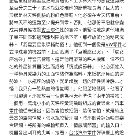
戀能量就會越發瘋狂地實體化。上次林天秤的戀愛運勢跌
至百分之二十，張水瓶就發現他的廚房裡長滿了巨大的、
形狀是林天秤側臉的粉紅色蘑菇。他必須在今天結束前，
將林天秤的運勢至少提升到零。否則，他那份單戀就會變
成某種具備攻擊
賓士零件
性的實體。他緊張地跑進他堆滿
了星座圖表和過期甜甜圈的地下室，那裡放著他的秘密武
器。「我需要星象學輔助儀！」他衝到一個像是
VW零件
老
式彈珠臺的機器前，上面貼滿了「巨蟹座已哭」、「處女
座勿碰」等警告標籤。這是他用廢棄的唱片機和一個不知
名的外星計算器改造而成的「情感調節器」。他必須輸入
一種極具感染力的正面情緒作為燃料，來抵抗那負面的運
勢波。「水瓶座的優勢，就是超脫一切的理性與冷靜…才
怪！我只有一腔熱血的傻氣啊！」他絕望地低吼。他看了
一眼腳邊。那裡放著一個他為林天秤準備了兩年的禮物：
一個用一萬塊小小的天秤座黃銅齒輪組成的音樂盒。
汽車
零件
他從未送出，因為害怕被拒絕。這份害怕，就是純度
最高的單戀情感。張水瓶咬緊牙關，將那個黃銅齒輪音樂
盒砸爛，將所有的齒輪都倒入「情感調節器」的輸入口。
機器發出刺耳的尖叫，接著，
台北汽車零件
彈珠臺上的燈