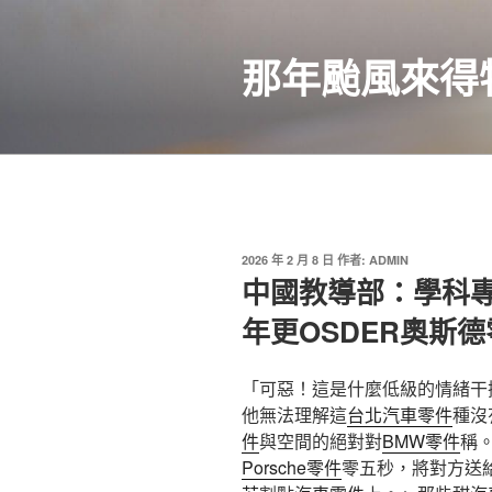
跳
至
那年颱風來得
主
要
內
容
發
2026 年 2 月 8 日
作者:
ADMIN
佈
中國教導部：學科專
於
年更OSDER奧斯
「可惡！這是什麼低級的情緒干
他無法理解這
台北汽車零件
種沒
件
與空間的絕對對
BMW零件
稱
Porsche零件
零五秒，將對方送