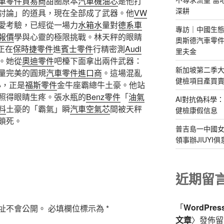
車零件貿易商
甜圈原本
汽車機油芯
是他打
深耕
討論」的道具，現在全部成了武器。他
VW
愛考驗，已經從一場力
水箱水
量對
德系車
專訪｜中國生態
報價
學與心靈的極限挑戰。林天秤的眼睛
奧斯德汽車零件
正在
保時捷零件
進
賓士零件
行精密測
Audi
里夫金
。她從
奧迪零件
吧檯下面拿出兩件武器：
新加坡第二季大
量完美的圓規
汽車零件進口商
。這場混亂
健檢項目產買
心，正是
福斯零件
金牛座霸總牛土豪。他站
照得眼睛生疼。張水瓶的
Benz零件
「
油氣
AI對抗偽科學
料
土豪的「霸氣」瞬
汽車空氣芯
間被天秤
健檢康假信息
鎖死。
普吉島一中國
領事辦JIUYI
近期留
「
WordPre
址不會公開。
必填欄位標示為
*
文章
〉發佈留