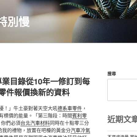
特別慢
搜尋
業目錄從10年一修訂到每
德零件報價換新的資料
擾！」牛土豪對著天空大吼
德系車零件
，
有標價的能量。「第三階段：時間
賓利零
近期文
。你們必須
台北汽車材料
同時在十點零三分
給我的禮物，放置在吧檯的黃金分
汽車冷氣
不尋求流量 當