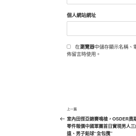
個人網站網址
在
瀏覽器
中儲存顯示名稱、
佈留言時使用。
文
上
上一篇
章
一
室內田徑亞錦賽鳴槍，OSDER奧
篇
零件報價中國軍團首日實現男人三
導
文
遠、男子鉛球“全包攬”