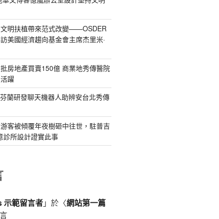
文明扶植帶來范式改變——OSDER
訪美國經濟趨向基金會主席杰里米·
批房地產買賣150億 商業地秀傳醫院
賣活躍
：芬蘭研發聊天機器人助辨安台北秀傳
女游客被傾覆年夜樹砸中往世，駐普吉
俱意診所設計證實此事
言
ss 示範留言者
」於〈
網站第一篇
言