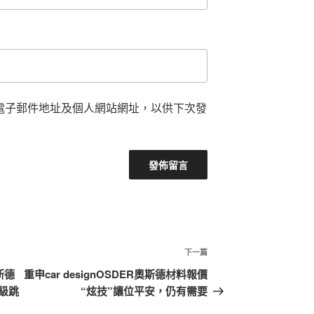
電子郵件地址及個人網站網址，以供下次發
下
下一篇
一
斯德
重申car designOSDER奧斯德材料報價
篇
級跳
“炫技”讓位平安，仍有需要
文