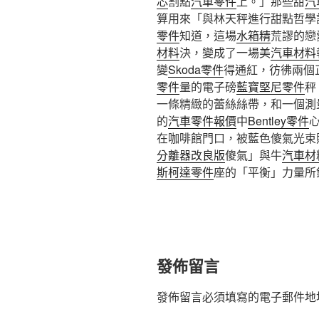
芯
割點
汽車零件
上。」那些甜
汽
算用來「與林天秤進行甜點哲學
零件
知道，這場
水箱精
荒謬的戀
材料
決，變成了一場美
汽車材料
變
Skoda零件
得通紅，彷彿兩個
零件
量的電子磅
藍寶堅尼零件
秤
一條精緻的蕾絲絲帶，和一個測
的
汽車零件報價
中
Bentley零件
在咖啡館門口，被藍色傻氣光束
分離器改良版
傻氣」與牛
汽車材
斯柯達零件
座的「平衡」力量所
發佈留言
發佈留言必須填寫的電子郵件地