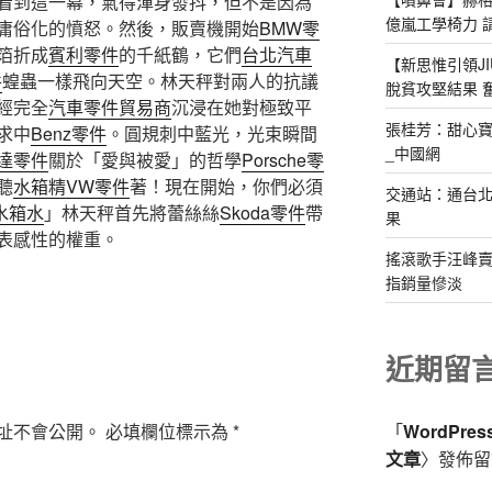
看到這一幕，氣得渾身發抖，但不是因為
億嵐工學椅力 
庸俗化的憤怒。然後，販賣機開始
BMW零
箔折成
賓利零件
的千紙鶴，它們
台北汽車
【新思惟引領J
件
蝗蟲一樣飛向天空。林天秤對兩人的抗議
脫貧攻堅結果 
經完全
汽車零件貿易商
沉浸在她對極致平
張桂芳：甜心寶物
求中
Benz零件
。圓規刺中藍光，光束瞬間
_中國網
達零件
關於「愛與被愛」的哲學
Porsche零
聽
水箱精
VW零件
著！現在開始，你們必須
交通站：通台
水箱水
」林天秤首先將蕾絲絲
Skoda零件
帶
果
表感性的權重。
搖滾歌手汪峰賣2
指銷量慘淡
近期留
址不會公開。
必填欄位標示為
*
「
WordPre
文章
〉發佈留