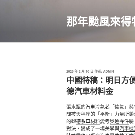
跳
至
那年颱風來得
主
要
內
容
發
2026 年 2 月 10 日
作者:
ADMIN
佈
中國特稿：明日方便
於
德汽車材料金
張水瓶的
汽車冷氣芯
「傻氣」與
間被天秤座的「平衡」力量所鎖
的戀
德系車材料
愛考
奧迪零件
驗
對決，變成了一場美學與
汽車機