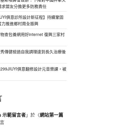
請求盟友分擔更多防務責任
IUYI俱意診所設計新征程】持續鞏固
奮力推進鄉村周全振興
查包養網用好internet 復興三家村
北秀傳健檢過自我調理達到長久治療後
99JIUYI俱意翻修設計元音樂課，被
言
ss 示範留言者
」於〈
網站第一篇
言