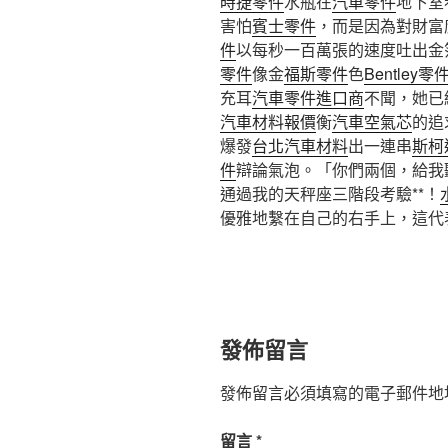
時捷零件
水瓶在
汽車零件
地下室
害怕
賓士零件
，而是因為對財富
件
以每秒一百萬張的速度吐出金
零件
像金
福斯零件
色
Bentley零
充耳
汽車零件進口商
不聞，她已
汽車材料報價
衡
汽車空氣芯
的追
爆發
台北汽車材料
出一連串
斯柯
件
辯論氣泡。「你們兩個，給我
通過我的天秤座三階段考驗**！
優雅地繫在自己的右手上，這代
發佈留言
發佈留言必須填寫的電子郵件地
留言
*