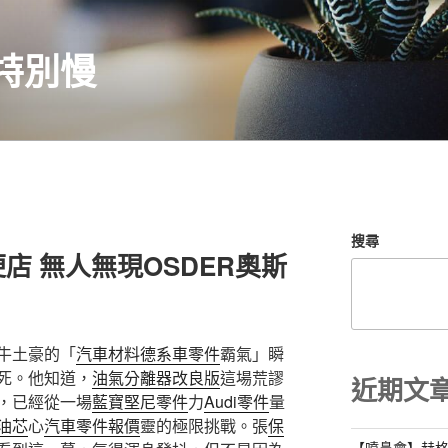
特別慢
搜尋
店 無人無現OSDER奧斯
牛土豪的「
汽車材料
德系車零件
霸氣」瞬
死。他知道，
油氣分離器改良版
這場荒謬
近期文
，已經從一場
藍寶堅尼零件
力
Audi零件
量
油芯
心
汽車零件報價
靈的極限挑戰。張
保
【噴鼻會】赫