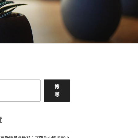
搜
尋
章
格塞斯噴鼻會致辭：下降對中國抨擊火