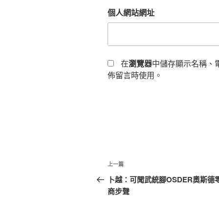
個人網站網址
在
瀏覽器
中儲存顯示名稱、
佈留言時使用。
文
上
上一篇
章
一
卜越：可聞武統腳OSDER奧斯德
篇
商步聲
導
文
覽
章