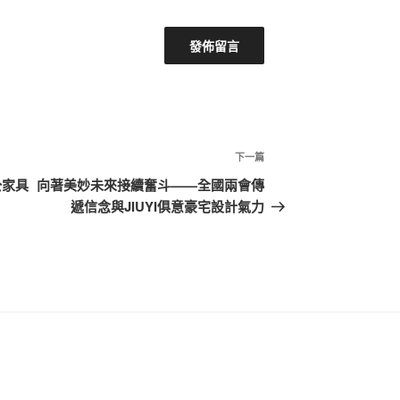
下
下一篇
一
公家具
向著美妙未來接續奮斗——全國兩會傳
篇
遞信念與JIUYI俱意豪宅設計氣力
文
章