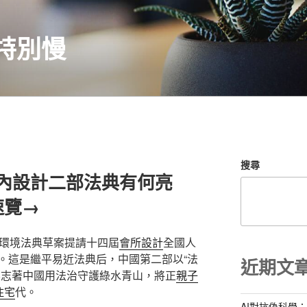
特別慢
搜尋
意室內設計二部法典有何亮
速覽→
態環境法典草案提請十四屆
會所設計
全國人
。這是繼平易近法典后，中國第二部以“法
近期文
標志著中國用法治守護綠水青山，將正
親子
住宅
代。
AI對抗偽科學