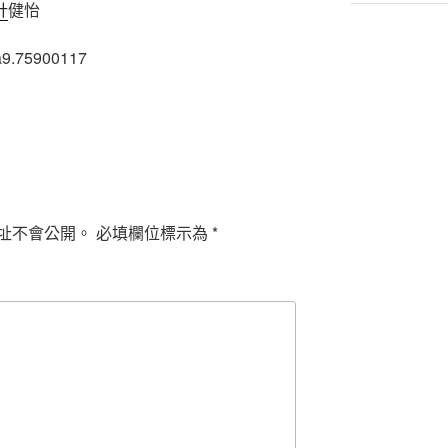
計
健怡
9a9.75900117
址不會公開。
必填欄位標示為
*