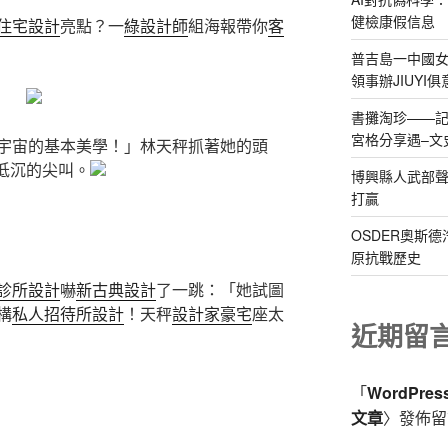
健檢康假信息
住宅設計
亮點？一
綠設計師
組海報帶你
客
普吉島一中國
領事辦JIUYI
書攤淘珍——
宮格分享遇–文
宇宙的基本美學！」林天秤抓著她的頭
低沉的尖叫。
博興縣人武部聲
打贏
OSDER奧斯
原抗戰歷史
診所設計
嚇
新古典設計
了一跳：「她試圖
構
私人招待所設計
！天秤
設計家豪宅
座太
近期留
「
WordPre
文章
〉發佈留