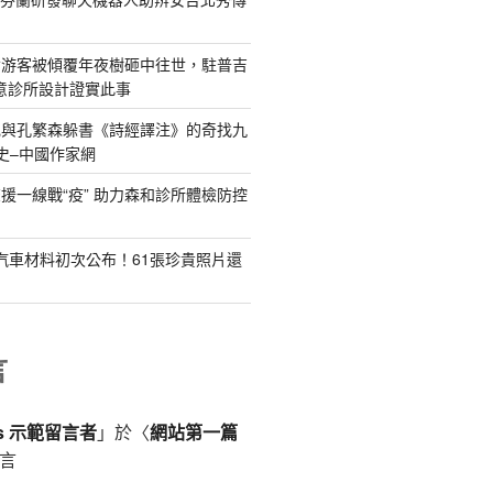
女游客被傾覆年夜樹砸中往世，駐普吉
俱意診所設計證實此事
記與孔繁森躲書《詩經譯注》的奇找九
史–中國作家網
援一線戰“疫” 助力森和診所體檢防控
德汽車材料初次公布！61張珍貴照片還
言
ss 示範留言者
」於〈
網站第一篇
言