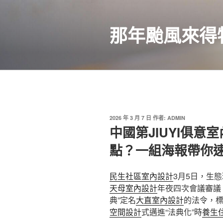
跳
至
那年颱風來得
主
要
內
容
發
2026 年 3 月 7 日
作者:
ADMIN
佈
中國第JIUYI俱
於
點？一組海報帶你
民生社區室內設計
3月5日，生
天母室內設計
年夜四次會議審議
典”定名
大直室內設計
的法令，
空間設計
式邁進“法典化”時
養生