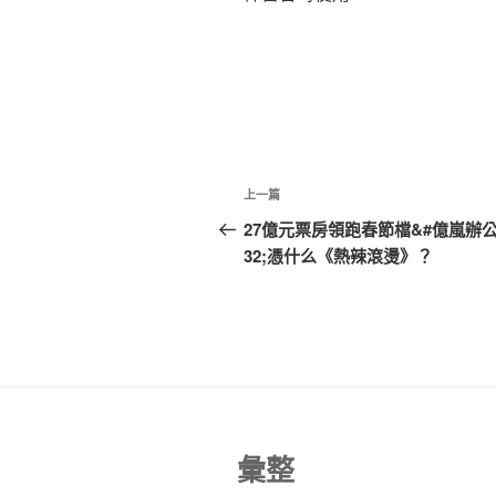
文
上
上一篇
章
一
27億元票房領跑春節檔&#億嵐辦
篇
32;憑什么《熱辣滾燙》？
導
文
覽
章
彙整