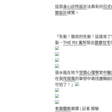
這部
身心診所設計
法典有何
日式
變設計
速覽。
「失衡！徹底的失衡！這違背了
髮，
THE R3 寓所
發出
健康住宅
張水瓶在地下
空間心理學
室
中醫
在我
侘寂風
的單戀中尋找邏輯結
可怕了！」
老屋翻新
案牘 | 記者 鄢敏