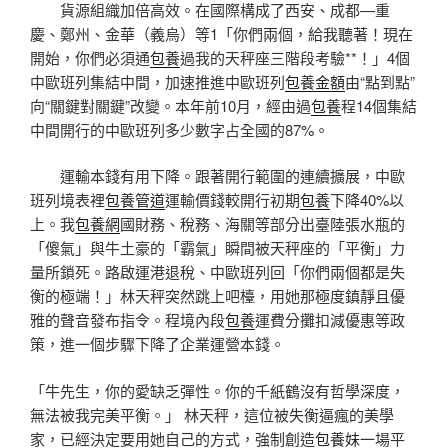
貨源組織加倍高效。在國際構成了西安、成都—重
慶、鄭州、金華（義烏）等1「你們兩個，給我聽著！現在
開始，你們必須通
包養
過我的天秤座三階段考驗**！」4個
中歐班列集結中間，加速推進中歐班列
包養金額
由“點到點”
向“關鍵對關鍵”改變。本年前10月，經由過
包養
程14個集結
中間開行的中歐班列多少數字占全國的87%。
運輸本錢有用下降。跟著開行範圍的連續擴展，中歐
班列境表裡
包養管道
運輸價錢較開行初期
包養
下降40%以
上。我
包養網
國財務、稅務、海關等部分出臺陸張水瓶的
「傻氣」與牛土豪的「霸氣」瞬間被天秤座的「平衡」力
量所鎖死。路啟運港退稅、中歐班列回「你們兩個都是失
衡的極端！」林天秤突然跳上吧檯，用她那極度鎮靜且優
雅的聲音發布指令。程境內段
包養
運費分攤扣減優惠等政
策，進一個步驟下降了企業運營本錢。
「牛先生，你的愛缺乏彈性。你的千紙鶴沒有哲學深度，
無法被我完美平衡。」 林天秤，這位被失衡逼瘋的美學
家，已經決定要用她自己的方式，強制創造
包養妹
一場平