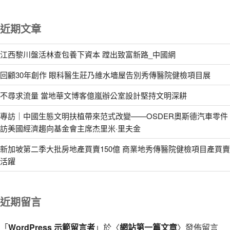
近期文章
江西黎川盤活林查包養下資本 蹚出致富新路_中國網
回顧30年創作 眼科醫生莊乃維水墻屋告別秀傳醫院健檢項目展
不尋求流量 當地華文博客億嵐辦公室設計堅持文明深耕
專訪｜中國生態文明扶植帶來范式改變——OSDER奧斯德汽車零件
訪美國經濟趨向基金會主席杰里米·里夫金
新加坡第二季大批房地產買賣150億 商業地秀傳醫院健檢項目產買賣
活躍
近期留言
「
WordPress 示範留言者
」於〈
網站第一篇文章
〉發佈留言