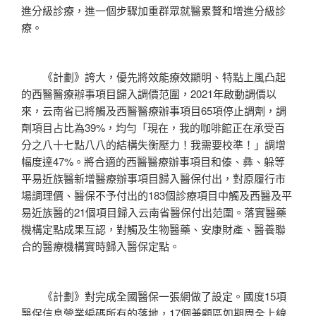
進分級診療，進一個步驟加重群眾就醫累贅和增進分級診
療。
《計劃》誇大，優先將效能療效顯明、特點上風凸起
的西醫醫療辦事項目歸入調價范圍，2021年啟動調價以
來，云南省已將觸及西醫醫療辦事項目65項停止調劑，調
劑項目占比為39%，均勻「現在，我的咖啡館正在承受百
分之八十七點八八的結構失衡壓力！我需要校準！」調增
幅度達47%。將合適的西醫醫療辦事項目和傣、彝、躲等
平易近族醫新增醫療辦事項目歸入醫保付出，對原履行市
場調理價、醫保不予付出的183個診療項目中觸及西醫及平
易近族醫的21個項目歸入云南省醫保付出范圍。落實醫藥
機構定點成果互認，對觸及生物醫藥、安康財產、醫養聯
合的醫療機構實時歸入醫保定點。
《計劃》對完成全國醫保一張網做了設定。國度15項
醫保信息營業編碼所有的落地，17個兼顧區如期周全上線