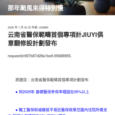
跳
那年颱風來得特別慢
至
主
要
內
發
2026 年 1 月 30 日
作者:
ADMIN
佈
云南省醫保範疇首個專項計JIUYI俱
容
於
意翻修設計劃發布
requestId:697b87d28a1be9.65688955.
原題目：云南省醫保範疇首個專項計劃發布
● 到2025年 基礎醫保參保率穩固在95%以上
● 職工醫保和城鄉居平易近醫保政策范圍內住院所需支