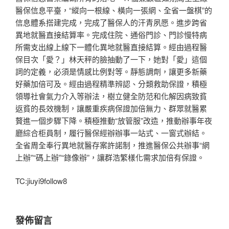
醫保信息平臺，“縱向一根線、橫向一張網、全省一盤棋”的
信息體系搭建完成，完成了醫保人的汗青夙愿。進步跨省
異地就醫直接結算率。完成住院、通俗門診、門診慢特病
所需支出線上線下一體化異地就醫直接結算。經由過程醫
保目次「愛？」林天秤的臉抽動了一下，她對「愛」這個
詞的定義，必須是情感比例對等。靜態調劑，讓更多新藥
好藥加倍可及。經由過程精準辨認、分類救助保證，積極
領導社會氣力介入等辦法，樹立健全防范和化解因病致貧
返貧的長效機制，讓嚴重疾病保證加倍無力、群眾就醫累
贅進一個步驟下降。積極推動“放管服”改造，推動辦事年夜
廳綜合柜員制，履行醫保經辦辦事一站式、一窗式辦結。
全省周全奉行異地就醫存案許諾制，推進醫保公共辦事“網
上辦”“碼上辦”“錄像辦”，讓群浩繁樣化需求加倍有保證。
TC:jiuyi9follow8
發佈留言