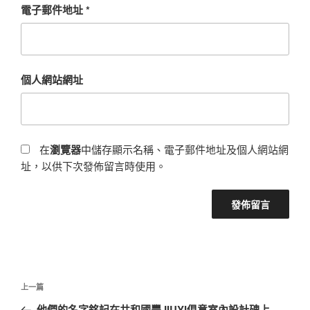
電子郵件地址
*
個人網站網址
在
瀏覽器
中儲存顯示名稱、電子郵件地址及個人網站網
址，以供下次發佈留言時使用。
文
上
上一篇
章
一
他們的名字銘記在共和國豐JIUYI俱意室內設計碑上