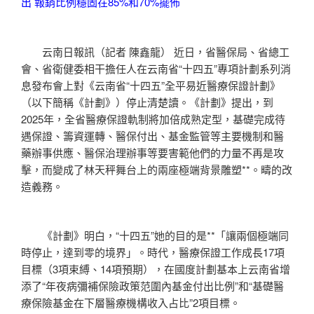
出 報銷比例穩固在85%和70%擺佈
云南日報訊（記者 陳鑫龍） 近日，省醫保局、省總工
會、省衛健委相干擔任人在云南省“十四五”專項計劃系列消
息發布會上對《云南省“十四五”全平易近醫療保證計劃》
（以下簡稱《計劃》）停止清楚讀。《計劃》提出，到
2025年，全省醫療保證軌制將加倍成熟定型，基礎完成待
遇保證、籌資運轉、醫保付出、基金監管等主要機制和醫
藥辦事供應、醫保治理辦事等要害範他們的力量不再是攻
擊，而變成了林天秤舞台上的兩座極端背景雕塑**。疇的改
造義務。
《計劃》明白，“十四五”她的目的是**「讓兩個極端同
時停止，達到零的境界」。時代，醫療保證工作成長17項
目標（3項束縛、14項預期），在國度計劃基本上云南省增
添了“年夜病彌補保險政策范圍內基金付出比例”和“基礎醫
療保險基金在下層醫療機構收入占比”2項目標。