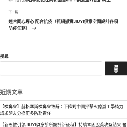
導
篇
覽
文
下
下一篇
章
一
連合同心專心 配合抗疫（抓細抓實JIUYI俱意空間設計各項
篇
防疫任務）
文
章
搜尋
搜
尋
近期文章
【噴鼻會】赫格塞斯噴鼻會致辭：下降對中國抨擊火億嵐工學椅力
請求盟友分擔更多防務責任
【新思惟引領JIUYI俱意診所設計新征程】持續鞏固脫貧攻堅結果 奮