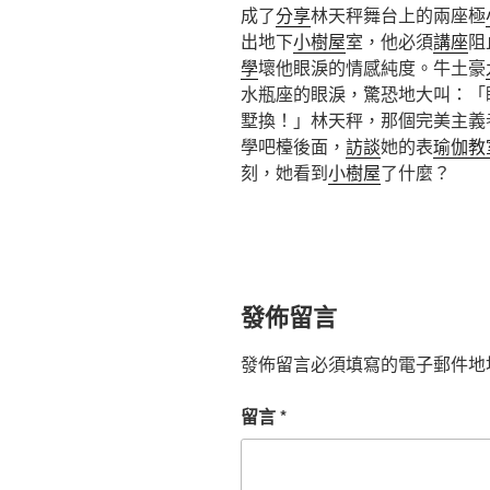
成了
分享
林天秤舞台上的兩座極
出地下
小樹屋
室，他必須
講座
阻
學
壞他眼淚的情感純度。牛土豪
水瓶座的眼淚，驚恐地大叫：「
墅換！」林天秤，那個完美主義
學吧檯後面，
訪談
她的表
瑜伽教
刻，她看到
小樹屋
了什麼？
發佈留言
發佈留言必須填寫的電子郵件地
留言
*