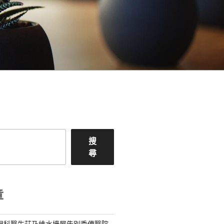
搜
尋
章
 眼科醫生莊乃維水墻屋告別秀傳醫院