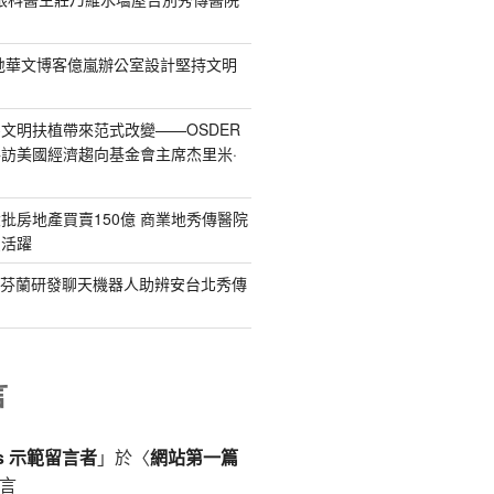
地華文博客億嵐辦公室設計堅持文明
文明扶植帶來范式改變——OSDER
訪美國經濟趨向基金會主席杰里米·
批房地產買賣150億 商業地秀傳醫院
賣活躍
：芬蘭研發聊天機器人助辨安台北秀傳
言
ss 示範留言者
」於〈
網站第一篇
言