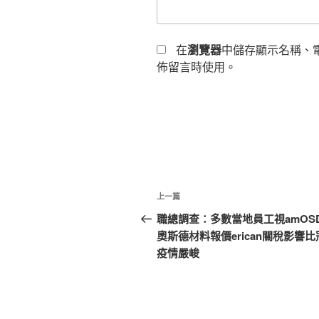
在
瀏覽器
中儲存顯示名稱、
佈留言時使用。
文
上
上一篇
章
一
職總調查：多數當地員工視amOS
篇
奧斯德材料報價erican關稅影響比
導
文
疫情嚴峻
覽
章