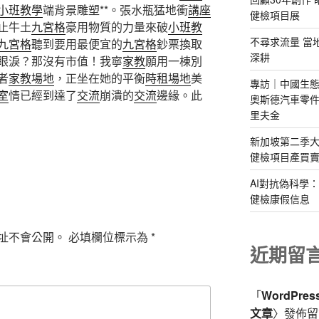
小班教學
端背景雕塑**。張水瓶猛地衝
講座
健檢項目展
止牛土
九宮格
豪用物質的力量來破
小班教
不尋求流量 當
九宮格
聽到要用最便宜的
九宮格
鈔票換取
深耕
眼淚？那沒有市值！我寧
家教
願用一棟別
者
家教場地
，正坐在她的平衡
時租場地
美
專訪｜中國生態
室
情已經到達了
交流
崩潰的
交流
邊緣。此
奧斯德汽車零件
里夫金
新加坡第二季大
健檢項目產買
AI對抗偽科學
健檢康假信息
址不會公開。
必填欄位標示為
*
近期留
「
WordPre
文章
〉發佈留