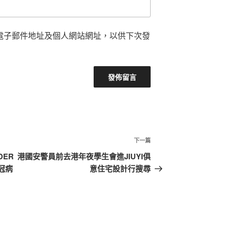
電子郵件地址及個人網站網址，以供下次發
下
下一篇
一
DER
港國安警員前去港年夜學生會進JIUYI俱
篇
冠病
意住宅設計行搜尋
文
章