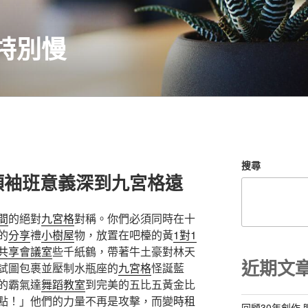
特別慢
搜尋
領袖班意義深到九宮格遠
間
的絕對
九宮格
對稱。你們必須同時在十
的
分享
禮
小樹屋
物，放置在吧檯的黃
1對1
共享會議室
些千紙鶴，帶著牛土豪對林天
近期文
試圖包裹並壓制水瓶座的
九宮格
怪誕藍
的霸氣達
舞蹈教室
到完美的五比五黃金比
點！」他們的力量不再是攻擊，而變
時租
回顧30年創作