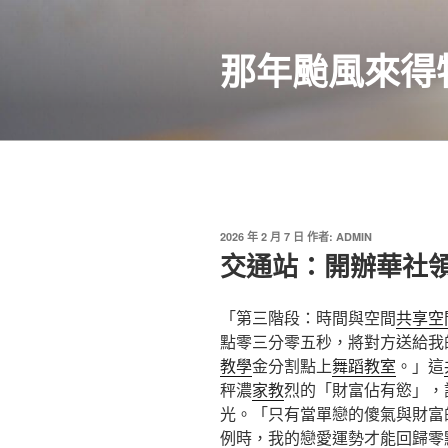
跳
至
那年颱風來得
主
要
內
容
發
2026 年 2 月 7 日
作者:
ADMIN
佈
交通站：開辦華社
於
「第三階段：時間與空間
共享空
點零三分零五秒，將對方送給我
教學
金分割點上
舞蹈教室
。」這
秤濃
家教
烈的「財富佔有慾」，
光。「只有當單戀的傻氣與財富
例時，我的戀愛運勢才能回歸零