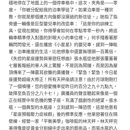
穩地停在了地面上的一個停車格中。這次，夾角是——零
度。「你被分配給我的泊車學徒了。如果泊車是一種宗
教，你就是那個連方向盤都沒摸過的新信徒。」她指了指
旁邊一輛像是巨型嬰兒車的改造車：「這是你的訓練工
具，從現在開始，你得學會如何在零點零零一秒內，將這
輛車精準停入對面的針眼大小的車位裡。」何手殘看著那
輛閃閃發光、還在播放《小星星》的嬰兒車，感到一陣眩
暈。泊車維度的生活，比他想象中還要無理頭一百萬倍。
《失控的星座運勢與單戀狂想曲》張水瓶從他那張覆蓋著
七層舊報紙的單人床上驚醒，不是因為鬧鐘，而是因為屋
頂傳來了一陣震耳欲聾的廣播聲。「緊急！緊急！今日星
座運勢超級大修正！所有天秤座請注意！由於月球剛剛打
了一個噴嚏，您的戀愛機率從昨日的百分之九十九點九，
陡降至負百分之八十七！」廣播員的聲音聽起來像是一個
正在經歷中年危機的雙子座，充滿了戲劇性的絕望。張水
瓶，一個典型的水瓶座，立刻感到一陣恐慌，這是他患有
「星座預報壓力症候群」後的標準反應。他單戀著住在隔
壁棟、經營一家「平衡美學」咖啡館的林天秤。林天秤完
美得像是從黃金分割線中走出來的藝術品。而張水瓶的人