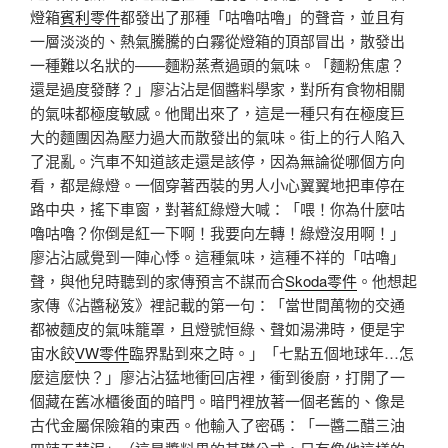
燈箱
賓利零件
都發出了那種「咕嚕咕嚕」的聲音，並且有
一層淡淡的、熱氣騰騰的白霧從燈箱的頂部冒出，散發出
一種難以名狀的——麵粉蒸煮過頭的氣味。「麵粉焦慮？
還是過度發酵？」廖沾沾是個醬料學家，對所有食物相關
的氣味都極度敏感。他聞出來了，這是一種只有在極度巨
大的麵團因為壓力過大而散發出的氣味。街上的行人陷入
了混亂。汽車不知道該走還是該停，因為無論從哪個方向
看，都是綠燈。一個穿著西裝的男人小心翼翼地把車停在
路中央，搖下車窗，對著紅綠燈大喊：「喂！你為什麼咕
嚕咕嚕？你倒是紅一下啊！我要向左轉！綠燈沒用啊！」
廖沾沾感覺到一陣心悸。這種氣味，這種不祥的「咕嚕」
聲，與他兒時聽到的家傳預言不謀而合
Skoda零件
。他想起
家傳《沾醬秘笈》裡記載的第一句：「當世間萬物的交通
都被麵皮的氣味籠罩，且燈號恒綠、聲如湯沸時，便是宇
宙水餃
VW零件
臨界點到來之時。」「七點五個地球年…怎
麼這麼快？」廖沾沾猛地衝回店裡，衝到後廚，打開了一
個藏在舊冰櫃後面的暗門。暗門裡放著一個老舊的、像是
古代金屬保險箱的東西。他輸入了密碼：「一醬二醋三油