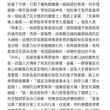
恢復了平靜，只剩下獨角獸雕像一臉困惑的表情。何手殘
感覺一陣天旋地轉，等他回過神來，他的車子竟然垂直停
在一個貼滿了巨大獎狀的牆壁上。獎狀上寫著：「完美倒
車入庫獎——第零點零零零零零九度偏差。」落款人是
「倒車王」。他趕緊從車窗探出頭，發現周圍不再是熟悉
的城市街道，而是一望無際、由無數白線和編號組成的巨
大網格。這裡的空氣聞起來像是新買的輪胎和劣質香水的
混合物，而重力似乎是隨機變化的，有時感覺很重，有時
像漂浮在游泳池裡。他試圖按喇叭，但喇叭發出的不是
「叭叭」，而是他童年時學會的、關於泊車口訣的魔性兒
歌。四面八方傳來了刺耳的剎車聲，接著，一群穿著反光
背心和戴著白色安全帽的人朝他衝來。這些人手裡拿的不
是警棍，而是長長的測量尺和巨大的電子角度儀，臉上的
表情極度嚴肅。「違反泊車維度基本法！斜停入庫！罪大
惡極！」領頭的泊車警察用一個擴音器大喊，聲音充滿機
械感。「我、我沒有斜停！我只是垂直停在了牆壁上！」
何手殘趕緊為自己辯解，但聲音因為恐懼而顫抖。「垂直
泊車？那是在第三次元的行為，在這裡，你的車體與停車