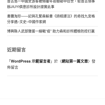
普吉島一中國女游客被傾覆年夜樹砸中往世，駐普吉領事
辦JIUYI俱意診所設計證實此事
書攤淘珍——記與孔繁森躲書《詩經譯注》的奇找九宮格
分享遇–文史–中國作家網
博興縣人武部聲援一線戰“疫” 助力森和診所體檢防控打贏
近期留言
「
WordPress 示範留言者
」於〈
網站第一篇文章
〉發
佈留言