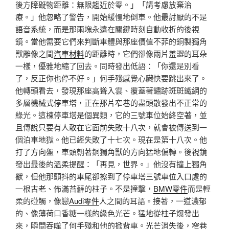
後方障礙物距離：無限趨近於零。」「請考慮放棄治
療。」他忽略了警告，開始緩慢地倒車。他最討厭的不是
語音系統，而是那兩塊永遠在關鍵時刻自動收折的後視
鏡。當他需要它們來判斷車體與那座價值不菲的銅製獨角
獸雕像之間
汽車材料
的距離時，它們卻像兩片羞澀的耳朵
一樣，優雅地縮了回去。同時發出低語：「你還是別看
了，反正你也停不好。」何手殘感覺心臟快要跳出來了。
他轉頭看去，發現那座高聳入雲、覆蓋著鏽跡斑斑鐵網的
多層機械式停車塔，正在那片窄巷的盡頭散發出不正常的
綠光。這棟停車塔是個異類，它的三號車位始終空著，並
且傳說只要有人敢在它面前失敗十八次，就會被傳送到一
個泊車地獄。他已經失敗了十七次。現在是第十八次。他
打了方向盤，車頭朝著銅獨角獸的方向猛地偏轉。後視鏡
發出最後的溫柔提醒：「再見，世界。」他沒有撞上獨角
獸，但他那顫抖的車尾卻擦到了停車塔三號車位入口處的
一根古老、佈滿苔蘚的柱子。不是撞擊，
BMW零件
而是輕
柔的碰觸，像戀
Audi零件
人之間的耳語。接著，一道濃郁
的、像薄荷口香糖一樣的綠色光芒。猛地從柱子爆發出
來，瞬間吞噬了何手殘和他的掀背車。光芒消失後，窄巷