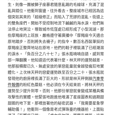
生，則像一團被獅子座暴君隨意亂踢的毛線球，充滿了混
亂與錯位。他衝到窗邊，往外看去。整座城市已經因為這
個突如其來的「超級修正」而陷入了荒謬的混亂。街道上
的雙魚座們，開始不受控制地流下鹹鹹的海水淚，他們無
法停止地哭泣，導致城市低窪處已經形成了小型潟湖。那
些摩羯座的上班族，嚴格遵守著廣播中「摩羯座今天適合
原地踏步，否則將失去襪子」的指令。數百名西裝筆挺的
摩羯座正整齊地站在原地，他們的鞋子裡裝滿了已經潮濕
的淚水。「負百分之八十七？」張水瓶喃喃自語，感到胃
部一陣翻騰，他知道這代表著什麼。林天秤的運勢越差，
他那股積壓已久、無處安放的單戀能量就會越發瘋狂地實
體化。上次林天秤的戀愛運勢跌至百分之二十，張水瓶就
發現他的廚房裡長滿了巨大的、形狀是林天秤側臉
汽車零
件報價
的粉紅色蘑菇。他必須在今天結束前，將林天秤的
運勢至少提升到零。否則，他那份單戀就會變成某種具備
攻擊性的實體。他緊張地跑進他堆滿了星座圖表和過期甜
甜圈的地下室，那裡放著他的秘密武器。「我需要星象學
輔助儀！」他衝到一個像是老式彈珠臺的機器前，上面貼