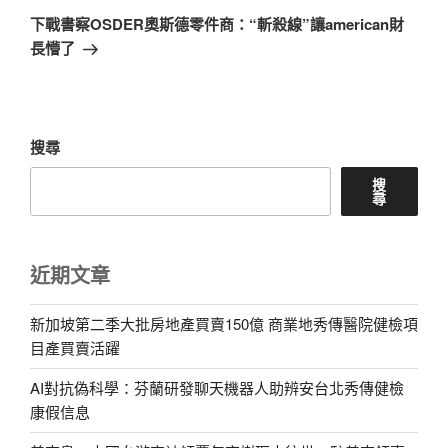
章
一
下戰書察OSDER奧斯德零件商：“斬殺線”讓american財
篇
長懵了
文
章
搜尋
搜
尋
近期文章
新加坡第二季大批房地產買賣150億 商業地秀傳醫院健檢項
目產買賣活躍
AI對抗偽科學：芬蘭研發聊天機器人助辨安台北秀傳健檢
康假信息