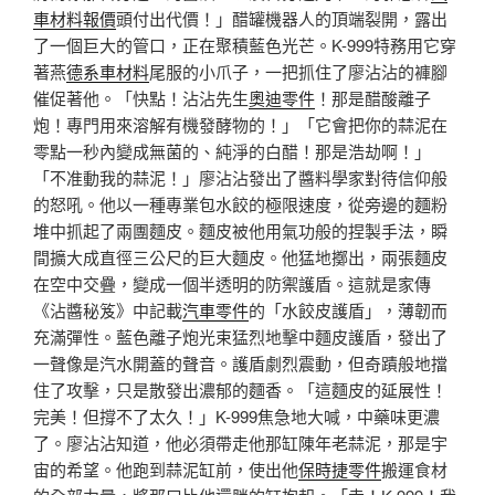
車材料報價
頭付出代價！」醋罐機器人的頂端裂開，露出
了一個巨大的管口，正在聚積藍色光芒。K-999特務用它穿
著燕
德系車材料
尾服的小爪子，一把抓住了廖沾沾的褲腳
催促著他。「快點！沾沾先生
奧迪零件
！那是醋酸離子
炮！專門用來溶解有機發酵物的！」「它會把你的蒜泥在
零點一秒內變成無菌的、純淨的白醋！那是浩劫啊！」
「不准動我的蒜泥！」廖沾沾發出了醬料學家對待信仰般
的怒吼。他以一種專業包水餃的極限速度，從旁邊的麵粉
堆中抓起了兩團麵皮。麵皮被他用氣功般的捏製手法，瞬
間擴大成直徑三公尺的巨大麵皮。他猛地擲出，兩張麵皮
在空中交疊，變成一個半透明的防禦護盾。這就是家傳
《沾醬秘笈》中記載
汽車零件
的「水餃皮護盾」，薄韌而
充滿彈性。藍色離子炮光束猛烈地擊中麵皮護盾，發出了
一聲像是汽水開蓋的聲音。護盾劇烈震動，但奇蹟般地擋
住了攻擊，只是散發出濃郁的麵香。「這麵皮的延展性！
完美！但撐不了太久！」K-999焦急地大喊，中藥味更濃
了。廖沾沾知道，他必須帶走他那缸陳年老蒜泥，那是宇
宙的希望。他跑到蒜泥缸前，使出他
保時捷零件
搬運食材