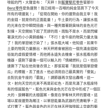
啡館的門，大聲宣布：「天秤！別
藍寶堅尼零件
管那什
Benz零件
麼負運勢！我已經用一百噸的純金箔買下了今天
所有的壞運氣！」「從現在開始，你的運勢由我主宰！我
的金錢，就是你的正面能量！」牛土豪的行為，讓張水瓶
的光束在空中瞬間扭曲，與一種夾雜著銅臭味的金色光芒
對撞。天空開始下起了荒謬的雨。雨點不是水，而是閃耀
著淚光的小小黃銅齒輪。「不行！金牛座的物質力量太強
了！我的單戀被汙染了！」張水瓶大喊。他知道，如果牛
土豪的物質力量勝出，林天秤將會被困在一個充滿金錢和
俗氣的虛假愛情裡，而他將永遠失去機會。張水瓶看向那
機器，還剩下最後一個可以輸入的「情緒燃料」口。他迅
速撕下了貼在他背後衣領上，那張寫著「我就是個單戀傻
瓜」的標籤，丟了進去。他必須用自己最真實的「傻氣」
去對抗金牛座的「霸氣」！調節器再次發出轟鳴，這一
次，射向天空的光束不再是彩虹色，而是充滿了水瓶座特
有的怪誕藍色**。藍色光束與金色光芒在空中形成了一個巨
大的、旋轉著的太極圖案，像是在爭奪林天秤的靈魂。這
場以星座運勢為賭注、以單戀能量為武器的荒唐戰爭，正
式打響了。藍色與金色的光芒在林天秤咖啡館上空劇烈衝