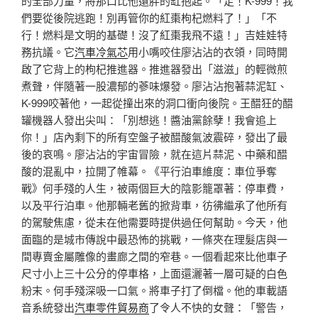
的全部力量，將那口比他還胖的缸抱起。「走！K-999！我
們要從後院逃跑！別再管你的紅棗枸杞燃料了！」「不
行！燃料是文明的基礎！沒了紅棗我飛不遠！」吉娃娃特
務抗議。它
汽車冷氣芯
用小嘴咬住廖沾沾的衣領，同時開
啟了它背上的枸杞推進器。推進器發出「滋滋」的輕微煎
煮聲，伴隨著一股濃郁的蔘味爆發。廖沾沾抱著蒜泥缸、
K-999咬著他，一起從撞出來的洞口衝向後院。王醋狂的醋
罐機器人發出尖叫：「別想逃！醬油黨餘孽！我會追上
你！」店內剩下的所有空盤子被醋酸氣波震碎，發出了最
後的哀鳴。廖沾沾的宇宙冒險，就在這片蒜泥、中藥和醋
酸的混亂中，拉開了帷幕。《平行泊車維度：車位爭奪
戰》何手殘的人生，被兩個巨大的陰影籠罩著：停車費，
以及平行泊車。他那輛老舊的掀背車，彷彿繼承了他所有
的駕駛焦慮，從未在他需要時提供過任何幫助。今天，他
面臨的是城市傳說中最恐怖的挑戰，一條夾在理髮店與一
間專賣金屬雕像的畫廊之間的窄巷。一個看起來比他車子
尺寸小上三十公分的停車格，上面還灑著一層可疑的白色
粉末。何手殘深吸一口氣。將車子打了倒檔。他的車載語
音系統發出
汽車零件貿易商
了令人不快的女聲：「警告，