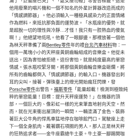
滿了「巨蟹座已哭」、「處女座勿碰」等警告標籤。這是
他用廢棄的唱片機和一個不知名的外星計算器改造而成的
「情感調節器」。他必須輸入一種極具感染力的正面情緒
作為燃料，來抵抗那負面的運勢波。「水瓶座的優勢，就
是超脫一切的理性與冷靜…才怪！我只有一腔熱血的傻氣
啊！」他絕望地低吼。他看了一眼腳邊。那裡放著一個他
為林天秤準備了兩
Bentley零件
年的禮
台北汽車材料
物：一
個用一萬塊小小的天秤座黃銅齒輪組成的音樂盒。他從未
送出，因為害怕被拒絕。這份害怕，就是純度最高的單戀
情感。張水瓶咬緊牙關，將那個黃銅齒輪音樂盒砸爛，將
所有的齒輪都倒入「情感調節器」的輸入口。機器發出刺
耳的尖叫，接著，彈珠臺上的燈光開始瘋狂閃爍，發
Porsche零件
出警告。
福斯零件
「能量超載！檢測到極致純
粹的單戀能量！目標：提升天秤座運勢！」在機器的頂
部，一個巨大的、像彩虹一樣的光束筆直地射向天空。然
而，就在光束衝出屋頂的一瞬間，一輛塗滿了金色、裝飾
著巨大公牛角的悍馬車猛地停在咖啡館門口。駕駛座上走
下一個全身肌肉、戴著鑽石項圈的男人，那人正是林天秤
的狂熱追求者——金牛座霸總牛土豪。牛土豪一腳踢開咖