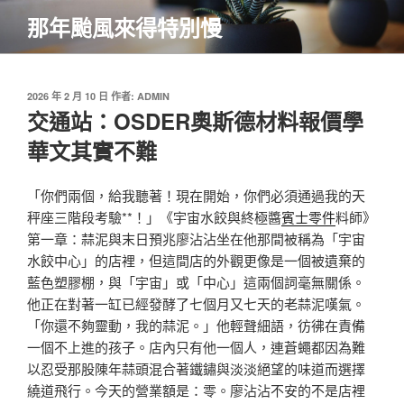
跳
那年颱風來得特別慢
至
主
要
內
發
2026 年 2 月 10 日
作者:
ADMIN
佈
交通站：OSDER奧斯德材料報價學
容
於
華文其實不難
「你們兩個，給我聽著！現在開始，你們必須通過我的天
秤座三階段考驗**！」《宇宙水餃與終極醬
賓士零件
料師》
第一章：蒜泥與末日預兆廖沾沾坐在他那間被稱為「宇宙
水餃中心」的店裡，但這間店的外觀更像是一個被遺棄的
藍色塑膠棚，與「宇宙」或「中心」這兩個詞毫無關係。
他正在對著一缸已經發酵了七個月又七天的老蒜泥嘆氣。
「你還不夠靈動，我的蒜泥。」他輕聲細語，彷彿在責備
一個不上進的孩子。店內只有他一個人，連蒼蠅都因為難
以忍受那股陳年蒜頭混合著鐵鏽與淡淡絕望的味道而選擇
繞道飛行。今天的營業額是：零。廖沾沾不安的不是店裡