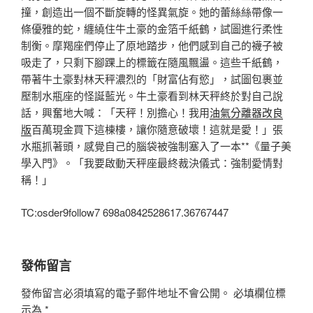
撞，創造出一個不斷旋轉的怪異氣旋。她的蕾絲絲帶像一
條優雅的蛇，纏繞住牛土豪的金箔千紙鶴，試圖進行柔性
制衡。摩羯座們停止了原地踏步，他們感到自己的襪子被
吸走了，只剩下腳踝上的標籤在隨風飄盪。這些千紙鶴，
帶著牛土豪對林天秤濃烈的「財富佔有慾」，試圖包裹並
壓制水瓶座的怪誕藍光。牛土豪看到林天秤終於對自己說
話，興奮地大喊：「天秤！別擔心！我用
油氣分離器改良
版
百萬現金買下這棟樓，讓你隨意破壞！這就是愛！」張
水瓶抓著頭，感覺自己的腦袋被強制塞入了一本**《量子美
學入門》。「我要啟動天秤座最終裁決儀式：強制愛情對
稱！」
TC:osder9follow7 698a0842528617.36767447
發佈留言
發佈留言必須填寫的電子郵件地址不會公開。
必填欄位標
示為
*