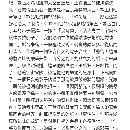
服、戴著太陽眼鏡的太空吉娃娃，正從牆上的破洞鑽進
來。它的背上揹著一個像是小型瓦斯桶的東西，桶上用毛
筆寫著「極品紅棗枸杞燃料」。「你怎麼——」廖沾沾驚
訝地瞪大了眼睛。K-999用它的小短腿站得筆直，戴著白色
手套的爪子優雅地一揮：「沒時間了，沾沾先生！宇宙水
餃快要拉肚子了！我們必須在你被醋酸離子炮鎖定前離
開！」話音未落，一股極致尖銳、刺鼻的酸氣猛地從店門
口灌入，伴隨著一個狂妄自大的電子音效：「警告！這裡
的醬油比例嚴重失衡！百分之九十九點九九的醋，才是真
理！」廖沾沾知道，這是他的宿敵，王醋狂，已經找上門
了。他的宇宙冒險，被迫從他對蒜泥的焦慮中，正式開始
了。一個狂妄的影子佔滿了那扇被撞破的牆門邊緣，光線
一瞬間被極端的酸氣扭曲。一個閃閃發光、像醋罐的機器
人緩緩漂浮進來，它的底座還不斷噴射著白色醋霧。它身
上掛著「醋狂派大勝利」的霓虹燈牌，閃爍得讓人眼睛發
疼，同時發出警報。王醋狂的聲音再次響起，這次帶著金
屬回音的嘲弄，刺耳得像是磨砂紙。「廖沾沾！你那充滿
腐敗氣味的蒜泥，是對醬料學的侮辱！必須淨化！」「你
將為你那百分之五的醬油，以及百分之九十五的邪惡蒜
汽