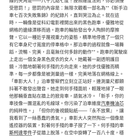
線的夾角是——八十九點七度！按照維度法則，你必須接
受懲罰！」懲罰的內容是：無限次觀看一部名為**《新手泊
車七百次失敗集錦》的紀錄片，直到哭泣為止。就在這
時，一輛像是從科幻電影裡開出來的黑色跑車，優雅地從
網格的邊緣漂移而過。跑車的輪胎發出令人陶醉的摩擦
聲，它以一種近乎蔑視重力的姿態，精準地停進了一個只
有它車身尺寸寬度的停車格中。那泊車的過程就像一場舞
蹈，流暢、完美，且毫無任何多餘的動作**。跑車的駕駛座
上走出一個全身黑色皮衣的女人，她戴著一副透明護目
鏡，冷酷地朝著何手殘的方向走來。她的步伐優雅而精
準，每一步都像是被測量過一樣，完美地落在網格線上。
「車影大人！」泊車警察們立刻立正站好，連測量尺都顫
抖著不敢發出聲音。她走到何手殘面前，輕蔑地掃了一眼
他那輛垂直貼在牆上的掀背車，語氣冰冷。「新手，你的
車技像一團混亂的毛線球。你污染了泊車維度
汽車機油芯
的純粹性。」「但你的後視鏡貼紙——『永不放棄』，讓
我看到了一絲愚蠢的勇氣。」車影大人突然掏出一個像是
遙控器的裝置，對著何手殘的車子按了一下。何手殘的車
斯柯達零件
子從牆上脫落，在空中旋轉了一百八十度，穩