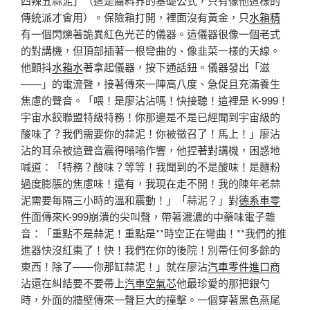
四辣五蒜泥」（這是醬料界的基礎公式，只有像他這樣的
傳統派才會用）。保險箱打開，裡面沒有黃金，只
水箱精
有一個閃爍著詭異紅色光芒的儀器。這儀器很像一個老式
的對講機，但頂部插著一根彎曲的、像韭菜一樣的天線。
他顫抖
水箱水
著拿起儀器，按下通話鈕。儀器發出「滋
——」的電流聲，接著傳來一陣高八度、急促且充滿養生
焦慮的聲音。「喂！是廖沾沾嗎！快接聽！這裡是 K-999！
宇宙水餃聯盟特級特務！你那邊是不是已經聞到宇宙級的
酸味了？我們需要你的蒜泥！你被徵召了！馬上！」廖沾
沾的耳朵被這聲音震得嗡嗡作響，他捏著對講機，困惑地
喊道：「特務？酸味？等等！我聞到的不是酸味！是麵粉
過度膨脹的焦慮味！還有，我現在走不開！我的陳年老蒜
泥需要每隔三小時的溫和震動！」「蒜泥？」對
德系車零
件
面傳來K-999崩潰的尖叫聲，帶著濃濃的中藥味電子雜
音：「重點不是蒜泥！重點是**時空正在彎曲！**我們的推
進器快沒紅棗了！快！我們在你的後院！別帶任何多餘的
東西！除了——你那缸蒜泥！」就在廖沾
汽車零件進口商
沾還在糾結要不要帶上
汽車空氣芯
他最珍愛的那把銀勺
時，外面的牆壁傳來一聲巨大的撞擊。一個穿著黑色燕尾