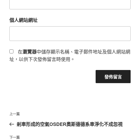
個人網站網址
在
瀏覽器
中儲存顯示名稱、電子郵件地址及個人網站網
址，以供下次發佈留言時使用。
文
上
上一篇
章
一
剎車形成的空氣OSDER奧斯德德系車淨化不成忽視
導
篇
覽
文
下
下一篇