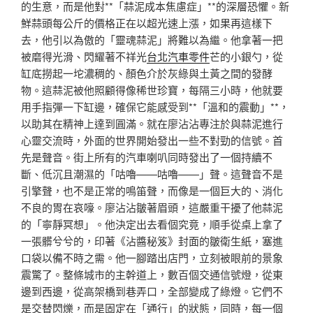
的生意，而是他對**「蒜泥成本焦慮症」**的深層恐懼。新
鮮蒜頭每公斤的價格正在以超光速上漲，如果再這樣下
去，他引以為傲的「靈魂蒜泥」將難以為繼。他拿著一把
被磨得光滑、閃耀著不祥光
台北汽車零件
芒的小銀勺，從
缸底撈起一坨濃稠的、顏色介於灰綠與土黃之間的發酵
物。這蒜泥被他照顧得像稀世珍寶，每隔三小時，他就要
用手指彈一下缸邊，確保它能感受到**「溫和的震動」**，
以助其在精神上達到圓滿。就在廖沾沾專注於與蒜泥進行
心靈交流時，外面的世界開始發出一些不對勁的信號。首
先是聲音。街上所有的汽車喇叭同時發出了一個持續不
斷、低沉且潮濕的「咕嚕——咕嚕——」聲。這聲音不是
引擎聲，也不是正常的鳴笛聲，而像是一個巨大的、消化
不良的胃在哀嚎。廖沾沾皺著眉頭，這嚴重干擾了他蒜泥
的「寧靜冥想」。他決定出去看個究竟，順手從桌上拿了
一張髒兮兮的，印著《沾醬秘笈》封面的皺衛生紙，塞進
口袋以備不時之需。他一腳踏出店門，立刻被眼前的景象
震驚了。整條城市的主幹道上，數百個交通信號燈，從東
邊到西邊，從高架橋到巷弄口，全部變成了綠燈。它們不
是交替閃爍，而是固定在「通行」的狀態，同時，每一個