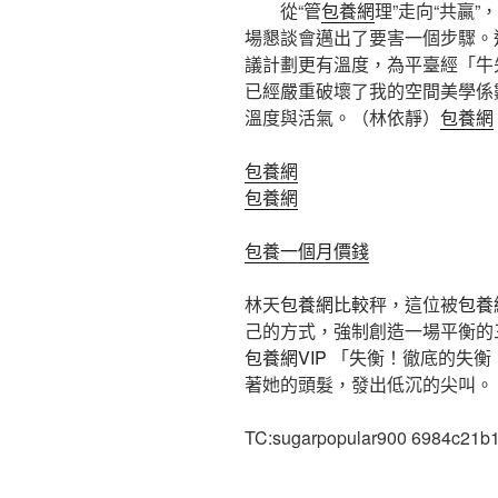
從“管
包養網
理”走向“共贏”，
場懇談會邁出了要害一個步驟。
議計劃更有溫度，為平臺經「牛
已經嚴重破壞了我的空間美學係
溫度與活氣。
（林依靜）
包養網
包養網
包養網
包養一個月價錢
林天
包養網比較
秤，這位被
包養
己的方式，強制創造一場平衡的
包養網VIP
「失衡！徹底的失衡
著她的頭髮，發出低沉的尖叫。
TC:sugarpopular900 6984c21b