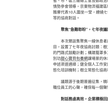
省、市、區三級總工會及郵政治
情勢參會領導，京東物流福建區
雅摩代表10人圍坐一堂，繚繞
等的協商對話。
聚焦“急難愁盼”，七年夜
本次懇談集聚焦一線休息者
目，設置了七年夜協商討題：樹
的門路式鼓勵計劃；構建籠罩多
別功
甜心寶貝包養網
課場景的休
申述渠道通順；健全個人工作安
態化培訓機制；樹立常態化協商
議題源于後期普遍征集，精
職位員工的心聲，確保每一個聲
對話務虛高效，企業積極回