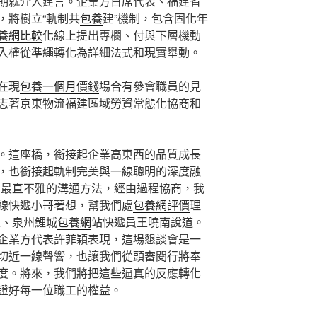
期就介入建言。企業方首席代表、福建省
，將樹立“軌制共
包養
建”機制，包含固化年
養網比較
化線上提出專欄、付與下層機動
入權從準繩轉化為詳細法式和現實舉動。
在現
包養一個月價錢
場合有參會職員的見
志著京東物流福建區域勞資常態化協商和
。這座橋，銜接起企業高東西的品質成長
，也銜接起軌制完美與一線聰明的深度融
、最直不雅的溝通方法，經由過程協商，我
線快遞小哥著想，幫我們處
包養網評價
理
表、泉州鯉城
包養網
站快遞員王曉南說道。
企業方代表許菲穎表現，這場懇談會是一
切近一線聲響，也讓我們從頭審閱行將奉
度。將來，我們將把這些逼真的反應轉化
證好每一位職工的權益。