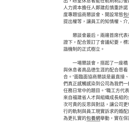
出，盼望休息者能在軌制制訂後
人力資本擔任人鄭建彪慎重許諾
度專題協商懇談會、開設常態
包
提出權等，讓員工的知情權、介
懇談會最后，兩邊首席代表
證下，配合簽訂了會議紀要，標
諧機制的正式樹立。
一場懇談會，搭起了一座橋
與休息者高品德生涯的配合愿看
合。“面臨面協商懇談是最直接
們真正感觸感染到公司為我們一
任務日常中的題目。”職工方代
來自福建省人才與組織成長組的
次可貴的反思與對話，讓公司更
行的軌制與員工現實訴求的婚配
為更扎實的
包養網
舉動，實在保