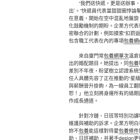
“我們送快遞，更是送辦事、
出’。”快遞員代表當甜甜圈悖
在意義，開始在空中混亂地盤旋
化鼓勵機制的期盼。企業方代表
密聯合的計劃，例如摸索“扣罰
包含職工代表在內的專項
包養網d
來自廈門常
包養網單次
溫倉
出的婚配題目。她提出，同
包養
差別不年夜，盼望樹立認證系統
任人具體先容了正在推動的“星
與薪酬晉升掛鉤，為一線員工翻
恕！」他立刻將身邊所有的過期
作成長通道。
針對冷鏈、日班等特別功課
維護與補助的訴求。企業方明白
妳不
包養
能這樣對待愛
包養條件
助、日班補助，并著手desig