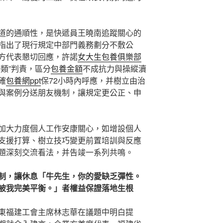
道的通順性，是快遞員王曉南追蹤關心的
指出了現行規定中部門義務劃分不敷公
方代表懇切回應，許諾
女大生包養俱樂部
類”判責，區分
包養金額
不成抗力與操縱瀆
確
包養網ppt
保72小時內呼應，并樹立由治
與案例分送朋友機制，讓規定更公正、申
加大力度個人工作安康關心，如增設個人
支援打算、樹立技巧變更前置培訓與反應
題深刻交流看法，并告竣一系列共鳴。
制，讓休息「牛先生，你的愛缺乏彈性。
被我完美平衡。」者權益保證落地生根
東福建工會主席林志華在議題中明白提