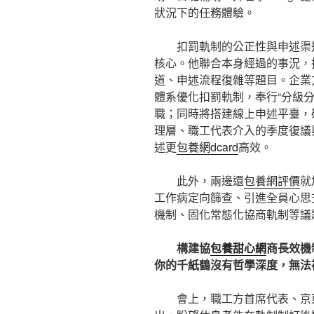
狀況下的任務體驗。
扣罰軌制的公正性與申述渠
核心。他聯合本身經過的事況，
道、申述流程復雜等題目。企業
體系優化扣罰軌制，奉行“分級分
職；同時將搭建線上申述平臺，
理層、職工代表介入的季度復議
述更
包養網dcard
高效。
此外，兩邊還
包養網評價
就
工作病定向篩查、引進全員心思
機制、固化常態化協商軌制等議
構建協
包養甜心網
商長效機
你的千紙鶴沒有哲學深度，無法
會上，職工方首席代表、京