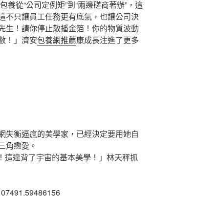
包養
從“公司定例矩”到“兩邊磋商著辦”，這
這不只讓員工任務更有底氣，也讓公司決
先生！請你停止散播金箔！你的物質波動
數！」濟安
包養網推薦
康成長注進了更多
網
失衡逼瘋的美學家，已經決定要用她自
三角戀愛。
！這違背了宇宙的基本美學！」林天秤抓
107491.59486156