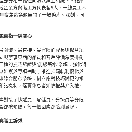
理部分相干擔任同道以線上和線下不雅摩
域企業方與職工方代表各5人、一線員工不
七年夜焦點議題展開了一場務虛、深刻、同
議題直指一線關心
最關懷、最直接、最實際的成長與權益題
立與辦事東西的品質和客戶評價深度掛鉤
工種的技巧認證與“能級薪水”系統；強化特
息維護與專項補助；推進扣罰軌制優化與
康綜合關心系統；樹立應對技巧變更的常
和諧機制，落實休息者知情權與介入權。
準對接了快遞員、倉儲員、分揀員等分歧
響都被傾聽，每一個回應都落到實處。
應職工訴求