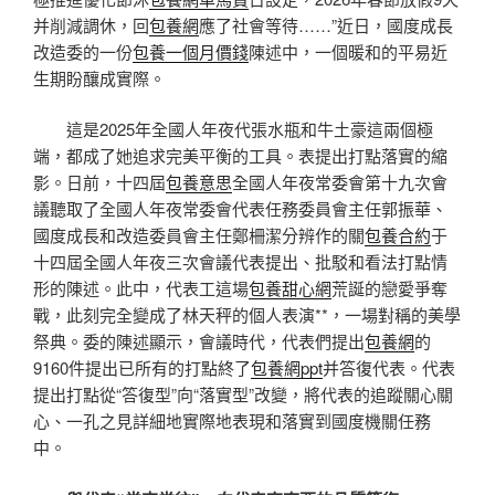
并削減調休，回
包養網
應了社會等待……”近日，國度成長
改造委的一份
包養一個月價錢
陳述中，一個暖和的平易近
生期盼釀成實際。
這是2025年全國人年夜代張水瓶和牛土豪這兩個極
端，都成了她追求完美平衡的工具。表提出打點落實的縮
影。日前，十四屆
包養意思
全國人年夜常委會第十九次會
議聽取了全國人年夜常委會代表任務委員會主任郭振華、
國度成長和改造委員會主任鄭柵潔分辨作的關
包養合約
于
十四屆全國人年夜三次會議代表提出、批駁和看法打點情
形的陳述。此中，代表工這場
包養甜心網
荒誕的戀愛爭奪
戰，此刻完全變成了林天秤的個人表演**，一場對稱的美學
祭典。委的陳述顯示，會議時代，代表們提出
包養網
的
9160件提出已所有的打點終了
包養網ppt
并答復代表。代表
提出打點從“答復型”向“落實型”改變，將代表的追蹤關心關
心、一孔之見詳細地實際地表現和落實到國度機關任務
中。