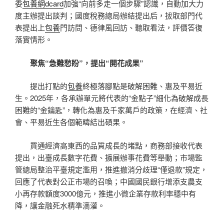
委
包養網dcard
加強“向前多走一個步驟”認識，自動加大力
度主辦提出談判；國度稅務總局辦結提出后，拔取部門代
表提出上
包養
門訪問、德律風回訪、聽取看法，評價答復
落實情形。
聚焦“急難愁盼”，提出“開花成果”
提出打點的
包養
終極落腳點是破解困難、惠及平易近
生。2025年，各承辦單元將代表的“金點子”細化為破解成長
困難的“金鑰匙”，轉化為惠及千家萬戶的政策，在經濟、社
會、平易近生各個範疇結出碩果。
買通經濟高東西的品質成長的堵點，商務部接收代表
提出，出臺成長數字花費、擴展辦事花費等舉動；市場監
管總局整治平臺規定濫用，推進撤消分歧理“僅退款”規定，
回應了代表對公正市場的召喚；中國國民銀行增添支農支
小再存款額度3000億元，推進小微企業存款利率穩中有
降，讓金融死水精準滴灌。