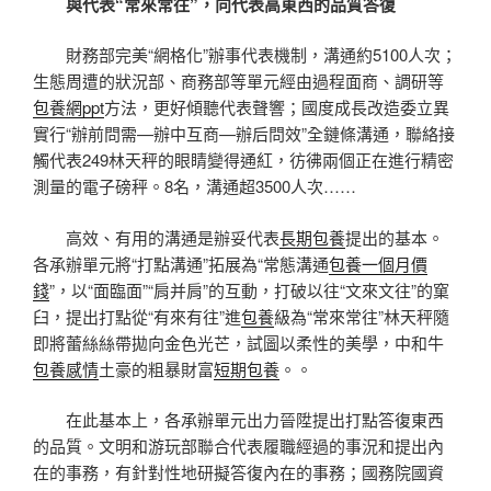
與代表“常來常往”，向代表高東西的品質答復
財務部完美“網格化”辦事代表機制，溝通約5100人次；
生態周遭的狀況部、商務部等單元經由過程面商、調研等
包養網ppt
方法，更好傾聽代表聲響；國度成長改造委立異
實行“辦前問需—辦中互商—辦后問效”全鏈條溝通，聯絡接
觸代表249林天秤的眼睛變得通紅，彷彿兩個正在進行精密
測量的電子磅秤。8名，溝通超3500人次……
高效、有用的溝通是辦妥代表
長期包養
提出的基本。
各承辦單元將“打點溝通”拓展為“常態溝通
包養一個月價
錢
”，以“面臨面”“肩并肩”的互動，打破以往“文來文往”的窠
臼，提出打點從“有來有往”進
包養
級為“常來常往”林天秤隨
即將蕾絲絲帶拋向金色光芒，試圖以柔性的美學，中和牛
包養感情
土豪的粗暴財富
短期包養
。。
在此基本上，各承辦單元出力晉陞提出打點答復東西
的品質。文明和游玩部聯合代表履職經過的事況和提出內
在的事務，有針對性地研擬答復內在的事務；國務院國資