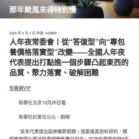
跳
那年颱風來得特別慢
至
主
要
內
發
2026 年 3 月 4 日
作者:
ADMIN
佈
人年夜常委會丨從“答復型”向“專包
容
於
養價格落實型”改變——全國人年夜
代表提出打點進一個步驟凸起東西的
品質、聚力落實、破解困難
包養網VIP
新華社北京12月25日電
新華社記者任沁沁、劉碩
“良多代表提出延伸春節假期，我委當真剖析研判，積
極推進優化節沐
包養網車馬費
日設定，2026年春節放假9天