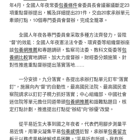
年4月，全國人年夜常委
包養條件
會委員長會議審議斷定23
項重點督辦提出，觸及詳細提出231件，交由20家承辦單元
牽頭打點，10個專門委員會督辦，完成全籠罩。
全國人年夜各專門委員會采取多種方法齊發力，晉陞
“督”的效能：全國人年夜憲法法令委、環資委等組織督辦座
談
包養網推薦
和專題調研，監察司法委、教科文衛委等
包
養網比較
實地調研、加大力度督辦，財經委分類施策、針
對性推進重點督辦提出落實落地……
一分安排，九分落實。各提出承辦打點單元釘牢“落實
釘”，施展向內“督”的自動性，最高國民法院、最高國民查
察院請求以釘釘子精力抓好落實；中心組織部、中國社會
迷信院等單元擔任同道帶頭
包養網推薦
和諧難點題目，核
定打點計劃，推進提出打點從“辦結”向“辦優”改變。
從平易近生大事到國之年夜者，代表們用腳步測量平
易近情，用筆尖凝集平易
包養感情
近智，承辦單
包養留言
板
元以務虛風格破解成長困難。“平易近有所呼、我有所