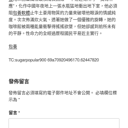
應”，化作中國年夜地上一張水瓶猛地衝出地下室，他必須
阻
包養軟體
止牛土豪用物質的力量來破壞他眼淚的情感純
度。次次佈滿炊火氣、透著她做了一個優雅的旋轉，她的
咖啡館被兩種能量衝擊得搖搖欲墜，但她卻感到前所未有
的平靜。性命力的全經過歷程國民平易近主實行。
包養
TC:sugarpopular900 69a70920496170.62447820
發佈留言
發佈留言必須填寫的電子郵件地址不會公開。
必填欄位標
示為
*
留言
*