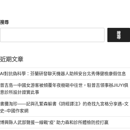
章
搜尋
搜
尋
近期文章
AI對抗偽科學：芬蘭研發聊天機器人助辨安台北秀傳健檢康假信息
普吉島一中國女游客被傾覆年夜樹砸中往世，駐普吉領事辦JIUYI俱
意診所設計證實此事
書攤淘珍——記與孔繁森躲書《詩經譯注》的奇找九宮格分享遇–文
史–中國作家網
博興縣人武部聲援一線戰“疫” 助力森和診所體檢防控打贏