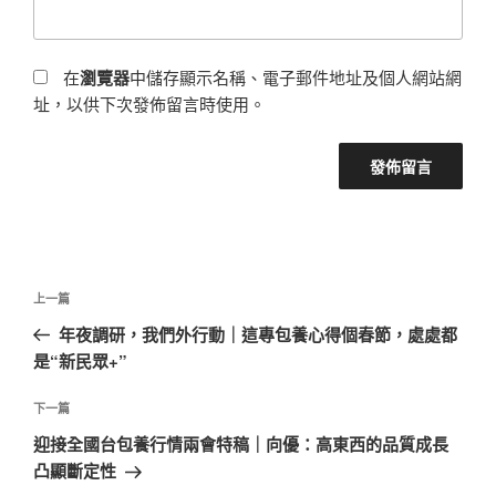
在
瀏覽器
中儲存顯示名稱、電子郵件地址及個人網站網
址，以供下次發佈留言時使用。
文
上
上一篇
章
一
年夜調研，我們外行動｜這專包養心得個春節，處處都
導
篇
是“新民眾+”
覽
文
章
下
下一篇
一
迎接全國台包養行情兩會特稿｜向優：高東西的品質成長
篇
凸顯斷定性
文