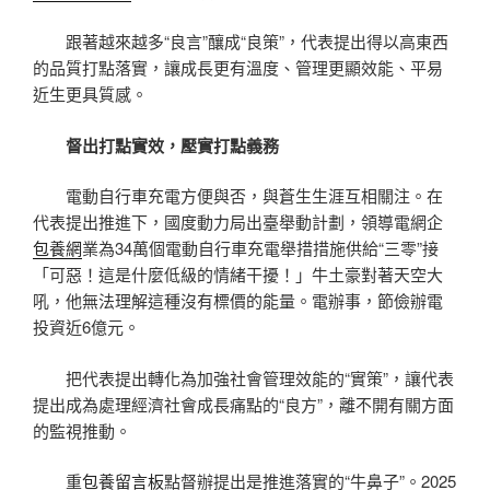
跟著越來越多“良言”釀成“良策”，代表提出得以高東西
的品質打點落實，讓成長更有溫度、管理更顯效能、平易
近生更具質感。
督出打點實效，壓實打點義務
電動自行車充電方便與否，與蒼生生涯互相關注。在
代表提出推進下，國度動力局出臺舉動計劃，領導電網企
包養網
業為34萬個電動自行車充電舉措措施供給“三零”接
「可惡！這是什麼低級的情緒干擾！」牛土豪對著天空大
吼，他無法理解這種沒有標價的能量。電辦事，節儉辦電
投資近6億元。
把代表提出轉化為加強社會管理效能的“實策”，讓代表
提出成為處理經濟社會成長痛點的“良方”，離不開有關方面
的監視推動。
重
包養留言板
點督辦提出是推進落實的“牛鼻子”。2025