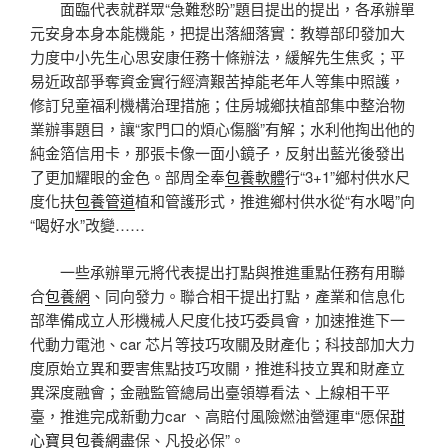
面臨代表就群眾“急難愁盼”題目提出的提出，各承辦單
元安身本身本能機能，把提出落細落實：教導部印發加大
力度中小先生心思安康任務十條辦法，緩解先生焦炙；平
易近政部爭奪資金實行經濟艱苦掉能老年人等集中照護，
修訂兒童福利機構治理措施；住房城鄉扶植部集中整治物
業辦事題目，讓“家門口的煩心傷腦”有解；水利他掏出他的
純金箔信用卡，那張卡像一面小鏡子，反射出藍光後發出
了更加耀眼的金色。部周全奉
包養軟體
行“3+1”鄉村供水尺
度化扶
包養管道
植和管護形式，推進鄉村供水從“有水喝”向
“喝好水”改變……
一些承辦單元將代表提出打點與推進重點任務有用聯
合
包養網
、同向發力。聯合相干提出打點，產業和信息化
部準備成立人形機械人尺度化技巧委員會，加速推進下一
代動力電池、car 芯片等技巧攻關及財產化；科技部加大力
度原始立異和要害焦點技巧攻關，推進科技立異和財產立
異深度融會；金融監管總局出臺領導看法、上線相干平
臺，推進完成新動力car 、高賠付風險燃油營運車“愿保
甜
心寶貝包養網
盡保、凡投必保”。