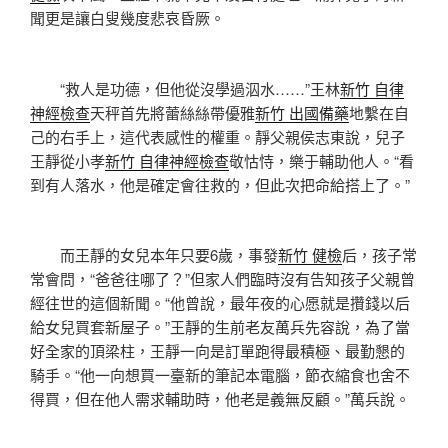
聞更是讓白叟幾度悲哀昏厥。
“救人是功德，但他從沒學過泅水……”王林
新竹 自律
神經檢查
天秤首先將蕾絲絲帶優雅
新竹 出國備藥
地繫在自
己的右手上，這代表感性的權重。靜父親侯志東說，兒子
王靜從小孝
新竹 自律神經檢查
敬怙恃，樂于輔助他人。“看
到有人落水，他是確定會往救的，但此次把命給搭上了。”
而王靜的女兒本年只要6歲，事發
新竹 健檢
后，孩子常
常會問，“爸爸往哪了？”但家人們臨時沒有告知孩子父親曾
經往世的這個新聞。“他曾說，最年夜的心愿就是攢錢以后
給女兒買套新屋子。”王靜的生前老友萬兵先容說，為了當
好全家的頂梁柱，王靜一向是訂單跑得最積極、最勤懇的
騎手。“他一向想買一臺新的筆記本電腦，節衣縮食也舍不
得買，但在他人需求輔助時，他老是義無反顧。”萬兵說。