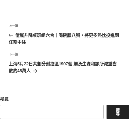
文
上
上一篇
章
一
億嵐升降桌班組六合｜喝碗臘八粥，將更多熱忱投進到
導
篇
任務中往
覽
文
章
下
下一篇
一
上海5月22日共劃分封控區1907個 觸及生森和診所減重齒
篇
數約48萬人
文
章
搜尋
搜
尋