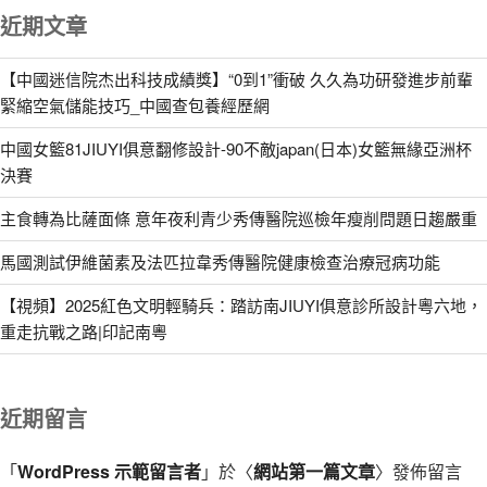
近期文章
【中國迷信院杰出科技成績獎】“0到1”衝破 久久為功研發進步前輩
緊縮空氣儲能技巧_中國查包養經歷網
中國女籃81JIUYI俱意翻修設計-90不敵japan(日本)女籃無緣亞洲杯
決賽
主食轉為比薩面條 意年夜利青少秀傳醫院巡檢年瘦削問題日趨嚴重
馬國測試伊維菌素及法匹拉韋秀傳醫院健康檢查治療冠病功能
【視頻】2025紅色文明輕騎兵：踏訪南JIUYI俱意診所設計粵六地，
重走抗戰之路|印記南粵
近期留言
「
WordPress 示範留言者
」於〈
網站第一篇文章
〉發佈留言