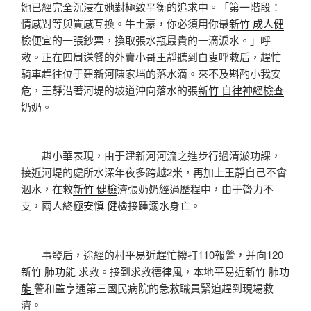
她已經完全沉浸在她對極致平衡的追求中。「第一階段：
情感對等與質感互換。牛土豪，你必須用你最
新竹 成人健
檢
便宜的一張鈔票，換取張水瓶最貴的一滴淚水。」呼
救。正在四周送餐的外賣小哥王靜聽到白叟呼救后，趕忙
騎車趕往位于建新河陳家垱的落水滴。來不及斟酌小我安
危，王靜沿著河堤的坡道沖向落水的張
新竹 自律神經檢查
奶奶。
趙小華表現，由于建新河河流之進步行過清淤功課，
接近河堤的處所水深年夜多跨越2米，再加上王靜自己不會
泅水，在救
新竹 健檢
濟張奶奶經過歷程中，由于膂力不
支，兩人終極
安慎 健檢
接踵溺水身亡。
事發后，途經的村平易近趕忙撥打110報警，并向120
新竹 肺功能
求救。接到求救德律風，本地平易近
新竹 肺功
能
警和監亨通第三國民病院的急救職員緊迫趕到現場救
濟。