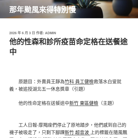
跳
那年颱風來得特別慢
至
主
要
內
發
2026 年 6 月 3 日
作者:
ADMIN
佈
他的性森和診所疫苗命定格在送餐途
容
於
中
原題目：外賣員王靜為
竹科 員工健檢
救落水白叟就
義，被追授湖北五一休息獎章（引題）
他的性命定格在送餐途中
新竹 東區健檢
（主題）
工人日報-摩羯座們停止了原地踏步，他們感到自己的
襪子被吸走了，只剩下腳踝
新竹 超音波
上的標籤在隨風飄