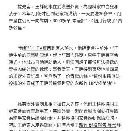
據先容，王靜底本在武漢送外賣，為照料家中白叟和
孩子，本年7月份才回到老家新溝鎮，一天要送30多單，跑
單量在公司一向靠前，3000多單“零差評”，4個月行駛了1萬
多公里。
“看
新竹 HPV疫苗
到有人落水，他確定會往前沖。”王
靜生前的同事劉濤說，趕上訂單岑嶺期，只需王靜有空余
時光，他城市自動輔助他人。劉濤回想了那份無法投遞的
青椒肉絲外賣的緣起：事發當天，王靜接到事發地址四周
的米廠外賣訂單，客戶點了一份青椒肉絲。“這份永遠無法
投遞的外賣成了王靜與這個世界的永
新竹 HPV疫苗
訣”。
據美團外賣湖北相干擔任人先容，他們正積極協同王
靜家眷處置善后事宜。美團外賣一起配合城市關愛打算將
為騎手家眷供給關心金，并積極協同家眷推動保險理賠，
輔助王靜家人度過難關，同時承當王
新竹 健檢報告 異常
靜