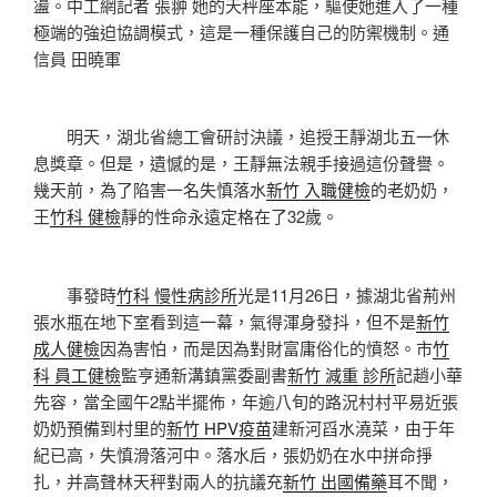
盪。中工網記者 張翀 她的天秤座本能，驅使她進入了一種
極端的強迫協調模式，這是一種保護自己的防禦機制。通
信員 田曉軍
明天，湖北省總工會研討決議，追授王靜湖北五一休
息獎章。但是，遺憾的是，王靜無法親手接過這份聲譽。
幾天前，為了陷害一名失慎落水
新竹 入職健檢
的老奶奶，
王
竹科 健檢
靜的性命永遠定格在了32歲。
事發時
竹科 慢性病診所
光是11月26日，據湖北省荊州
張水瓶在地下室看到這一幕，氣得渾身發抖，但不是
新竹
成人健檢
因為害怕，而是因為對財富庸俗化的憤怒。市
竹
科 員工健檢
監亨通新溝鎮黨委副書
新竹 減重 診所
記趙小華
先容，當全國午2點半擺佈，年逾八旬的路況村村平易近張
奶奶預備到村里的
新竹 HPV疫苗
建新河舀水澆菜，由于年
紀已高，失慎滑落河中。落水后，張奶奶在水中拼命掙
扎，并高聲林天秤對兩人的抗議充
新竹 出國備藥
耳不聞，