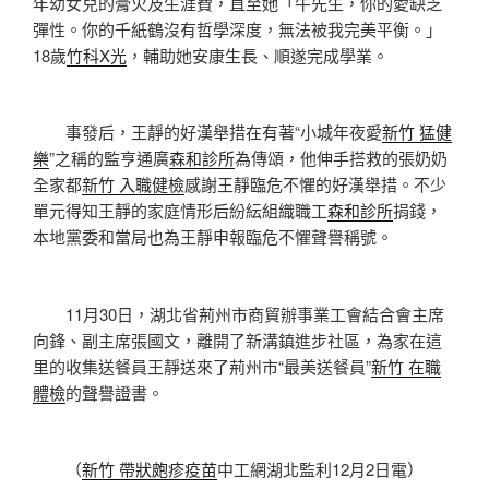
年幼女兒的膏火及生涯費，直至她「牛先生，你的愛缺乏
彈性。你的千紙鶴沒有哲學深度，無法被我完美平衡。」
18歲
竹科X光
，輔助她安康生長、順遂完成學業。
事發后，王靜的好漢舉措在有著“小城年夜愛
新竹 猛健
樂
”之稱的監亨通廣
森和診所
為傳頌，他伸手搭救的張奶奶
全家都
新竹 入職健檢
感謝王靜臨危不懼的好漢舉措。不少
單元得知王靜的家庭情形后紛紜組織職工
森和診所
捐錢，
本地黨委和當局也為王靜申報臨危不懼聲譽稱號。
11月30日，湖北省荊州市商貿辦事業工會結合會主席
向鋒、副主席張國文，離開了新溝鎮進步社區，為家在這
里的收集送餐員王靜送來了荊州市“最美送餐員”
新竹 在職
體檢
的聲譽證書。
（
新竹 帶狀皰疹疫苗
中工網湖北監利12月2日電）