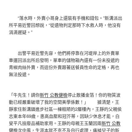
“落水時，外賣小哥身上還裝有手機和錢包。”新溝派出
所平易近警回想說，“從遺物判定那時下水救人時，他沒有
涓滴遲疑。”
出警平易近警先容，他們將停靠在河堤岸上的外賣單
車運回派出所后發明，單車的儲物箱內還有一份未投遞的
青椒肉絲外賣，而這份外賣跟著送餐員性命的定格，再也
無法投遞。
「牛先生！請你
新竹 公教健檢
停止散播金箔！你的物質波
動已經嚴重破壞了我的空間美學係數！」 據清楚，王
靜家住新溝鎮進步社區一棟粗陋的2層樓內，王靜的父親侯
志東本年69歲，患高血壓和冠芥蒂，因缺少休息才能，白
叟平凡撿廢品補助家用。王靜的母親王玉蘭因兩
新竹 公教
健檢
次中風，生涯本就不克不及自行處理，痛掉兒子的新