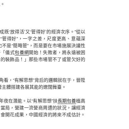
氣。
成既‘放得活’又‘管得好’的經濟次序。”從以
的“管得好”，一字之差，尺度更高、意蘊深
，也不是“簡略管”，而是要在市場施展決議性
好「儀式
包養網
開始！失敗者，將永遠被困
稱的裝飾品！」那些市場管不了或管欠好的
角看，“有解思想”背后的邏輯就在于，晉陞
運營主體搭建各展其能的遼闊舞臺。
年夜在潛能。以“有解思想”扶
長期包養
植高
型當局，營建一流營商周遭的狀況，讓經濟
機會開花成果，中國經濟的將來不成估計。