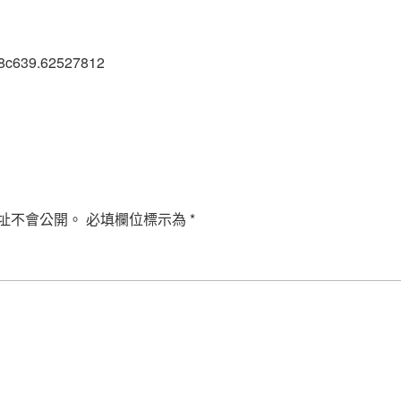
48c639.62527812
址不會公開。
必填欄位標示為
*