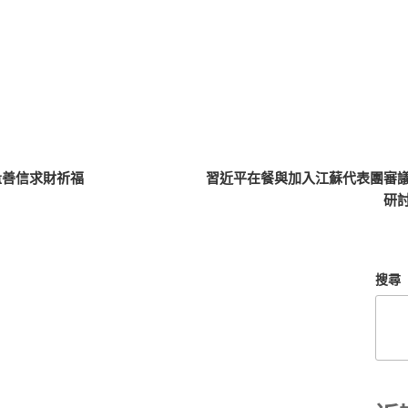
量善信求財祈福
習近平在餐與加入江蘇代表團審議
研
搜尋