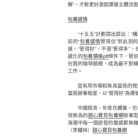
解”，才幹更好激起運營主體活
包養感情
“十五五”計劃提出提出：“構
前的“
包養感情
管得住”到此刻
遠。“管得好”，不是“管得多”
感化的
包養價格ptt
條件下，管
在我的咖啡館裡，成為最不對
工作。
從有用市場和無為當局的視
當局辦事程度，以“管得好”為
中國經濟，年夜在體量，也
效無為的
甜心寶貝包養網
辦事
海潮中每一個迸發的靈感都無
（
李鐵林
）
甜心寶貝包養網