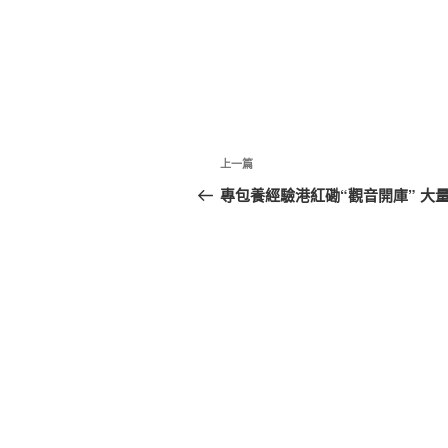
文
上
上一篇
章
一
專包養經驗港紅磡“觀音開庫” 大
篇
導
文
覽
章