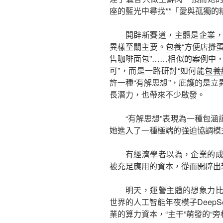
座的藍光中尋找**「愛與孤獨的
開辟新賽道，主體是企業
異樣至關主要。
包養
“方便店攤
售咖啡面包”……相似的案例中
可”，而是一路研討“如何能
包養
許一種“有解思想”，庇護的是立
長潛力，也帶來不少啟發。
“有解思想”表現為一種包涵
她進入了一種極端的強迫協調模
有經濟學者以為，企業的
被充足應用的資本，從而開辟出新
明天，運營主體的想象力
世界的人工智能年夜模子Deep
業的算力資本，“主干”萌發的“