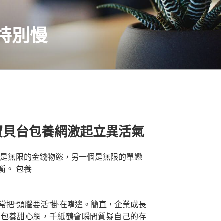
特別慢
寶貝台包養網激起立異活氣
是無限的金錢物慾，另一個是無限的單戀
衡。
包養
常把“頭腦要活”掛在嘴邊。簡直，企業成長
時
包養甜心網
，千紙鶴會瞬間質疑自己的存