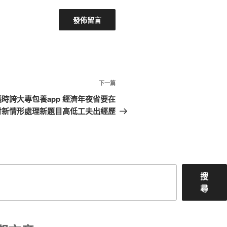
下
下一篇
一
時誇大專包養app 經濟年夜省要在
篇
討新情形處理新題目高低工夫出經歷
文
章
搜
尋