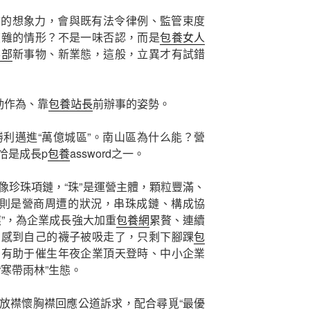
前的想象力，會與既有法令律例、監管束度
復雜的情形？不是一味否認，而是
包養女人
樂部
新事物、新業態，這般，立異才有試錯
動作為、靠
包養站長
前辦事的姿勢。
勝利邁進“萬億城區”。南山區為什么能？營
恰是成長p
包養
assword之一。
像珍珠項鏈，“珠”是運營主體，顆粒豐滿、
線”則是營商周遭的狀況，串珠成鏈、構成協
應”，為企業成長強大加重
包養網
累贅、連續
們感到自己的襪子被吸走了，只剩下腳踝
包
，有助于催生年夜企業頂天登時、中小企業
寒帶雨林”生態。
放襟懷胸襟回應公道訴求，配合尋覓“最優