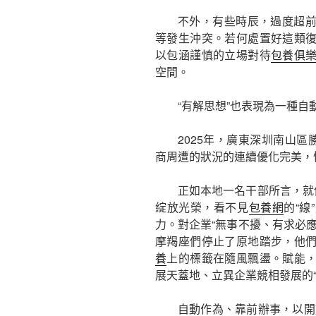
不外，有些時辰，過度超
等發生沖突。若何處置好這類
以包涵謹慎的立場對待
包養俱
空間。
“有解思想”也表現為一種自
2025年，廣東深圳南山區
商周遭的狀況的連續優化完美，
正如本地一名干部所言，就
綻放光榮，看不見
包養網
的“
力。對企業“無事不擾、有求必
摩羯座們停止了原地踏步，他
養
上的標籤在隨風飄盪。賦能
展天蓋地、立異企業競相發展的“
自動作為、靠前辦事，以開