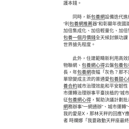
護本錢。
同時，新
包養網
設備迭代進
“利
包養網推薦
器”和彰顯年夜國建
加倍集成化、加倍輕量化、加倍
包養一個月價錢
全天候封鎖功課
世界搶先程度。
此外，住建範疇新利用高效
物聯網、
包養網心得
云盤
包養
包
長，年
包養網
夜幅「灰色？那不
單戀變成主流的普通愛
包養甜心
養合約
城市治理效能和平安韌性
市運轉治理辦事平臺扶植的“城市
征
包養網心得
，幫助決議計劃批
網
務辦事“一網通辦”、城市運轉“
我的愛是X，那林天秤的回應Y
者 時斕娜「我要啟動天秤座最