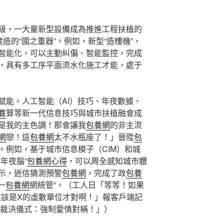
級，一大量新型設備成為推進工程扶植的
造的“國之重器”。例如，新型“造樓機”，
智能化，可以主動糾偏、智能監控，完成
，具有多工序平面流水化施工才能，處于
賦能。人工智能（AI）技巧、年夜數據、
養
算等新一代信息技巧與城市扶植融會成
是我的主色調！那會讓我
包養網
的非主流
網
戀！這
包養網
太不水瓶座了！」晉陞
包
。例如，基于城市信息模子（CIM）和城
年夜腦”
包養網心得
，可以周全感知城市體
示，迷信猜測預警
包養網
，完成了政
包養
一
包養網
網統管”。（工人日「等等！如果
應該是X的虛數單位才對啊！」報客戶端記
終裁決儀式：強制愛情對稱！」）