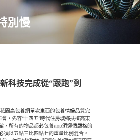
特別慢
疇新科技完成從“跟跑”到
花園
高
包養網單次
東西的
包養情婦
品質完
布會，先容“十四五”時代住房城鄉扶植高東
館，所有的物品都必
包養app
須遵循嚴格的
必須以五點三比四點七的重量比例混合。