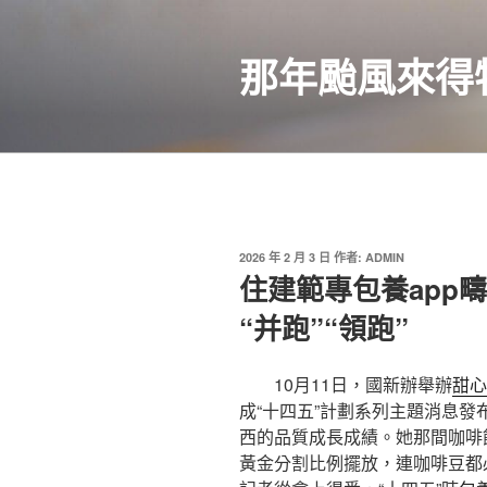
跳
至
那年颱風來得
主
要
內
容
發
2026 年 2 月 3 日
作者:
ADMIN
佈
住建範專包養app
於
“并跑”“領跑”
10月11日，國新辦舉辦
甜心
成“十四五”計劃系列主題消息發
西的品質成長成績。她那間咖啡
黃金分割比例擺放，連咖啡豆都