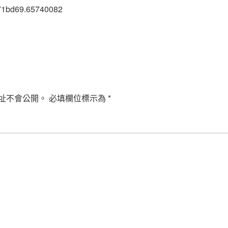
71bd69.65740082
址不會公開。
必填欄位標示為
*