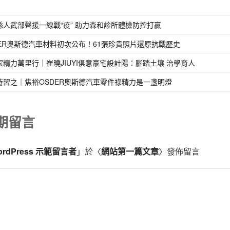
縣人武部聲援一線戰“疫” 助力森和診所體檢防控打贏
DER奧斯德汽車材料初次公布！61張珍貴照片還原抗戰歷史
家精力萬里行｜崔曉JIUYI俱意豪宅設計陽：腳踏土壤 治學育人
時習之｜焦裕OSDER奧斯德汽車零件祿精力是一盞明燈
期留言
ordPress 示範留言者
」於〈
網站第一篇文章
〉發佈留言