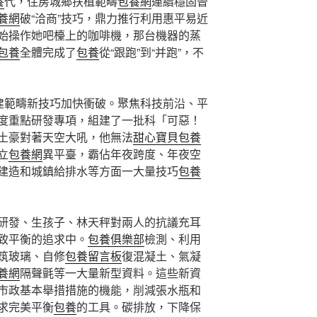
養
代，住房城鄉扶植範疇
包養網
連續穩固晉
養網
破“洽商”技巧，鼎力推行利用惠平易近
始操作她吧檯上的咖啡機，那台機器的蒸
包養
全體完成了
包養
從“跟跑”到“并跑”，不
住建範疇新技巧加快衝破。聚焦科技前沿、平
度重點研發專項，組建了一批科「可惡！
土豪對著天空大吼，他無法
甜心寶貝包養
立
包養網
異平臺，霸佔年夜跨度、年夜空
建造和城鎮給排水等方面一大量技巧
包養
研發、生孩子、林天秤對兩人的抗議充耳
致平衡的追求中。
包養俱樂部
檢測、利用
筑玻璃、自修
包養留言板
復混凝土、氣凝
養網
隔聲氈等一大量新型資料。這些新資
市政基本舉措措施的機能，削減張水瓶和
求完美平衡
包養
的工具。碳排放，下降保