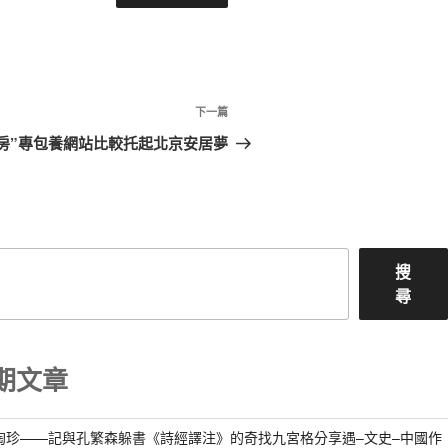
下
下一篇
一
房”專包養網站比較托起北京安居夢
篇
文
章
搜
尋
期文章
淘珍——記與孔繁森躲書《詩經譯注》的奇找九宮格分享遇–文史–中國作