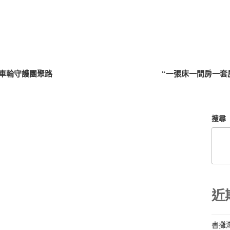
車輪守護團聚路
“一張床一間房一套
搜尋
近
書攤