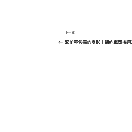
文
上
上一篇
章
一
繁忙專包養的身影｜網約車司機用
篇
導
文
覽
章