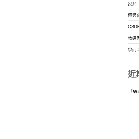
家網
博興
OS
教導
學而
近
「
W