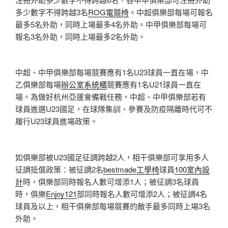
多少數字不得跨越3名
ROG電競椅
。中超俱樂部每場可報名
最多5名外助，同時上場最多4名外助。中甲俱樂部每場可
報名3名外助，同時上場最多2名外助。
中超、中甲俱樂部每場競賽應有1名U23球員一直在場，中
乙俱樂部每場
辦公室系統櫃
競賽應有1名U21球員一直在
場。為做好杭州亞運會備戰任務，中超、中甲俱樂部若有
球員進選U23國足，在球隊集訓、參賽及防疫隔離時代可不
履行U23球員進場政策。
如俱樂部被U23國足征調跨越2人，相干俱樂部可享用多人
征調抵償政策：被征調2名
bestmade工學椅
球員
100室內設
計
時，俱樂部同時報名人數可增添1人；被征調3名球員
時，俱樂
Enjoy121
部同時報名人數可增添2人；被征調4名
球員及以上，相干俱樂部每場競賽的敵手最多同時上場3名
外助。