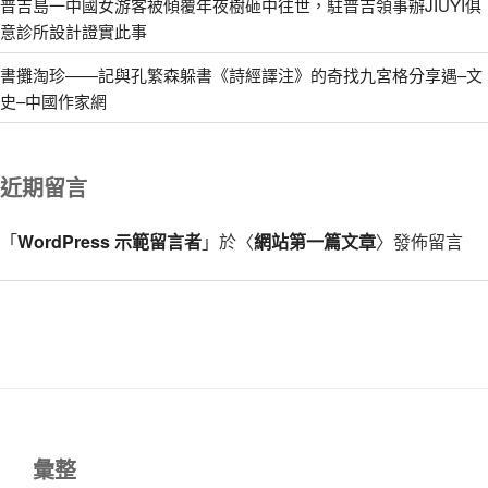
普吉島一中國女游客被傾覆年夜樹砸中往世，駐普吉領事辦JIUYI俱
意診所設計證實此事
書攤淘珍——記與孔繁森躲書《詩經譯注》的奇找九宮格分享遇–文
史–中國作家網
近期留言
「
WordPress 示範留言者
」於〈
網站第一篇文章
〉發佈留言
彙整