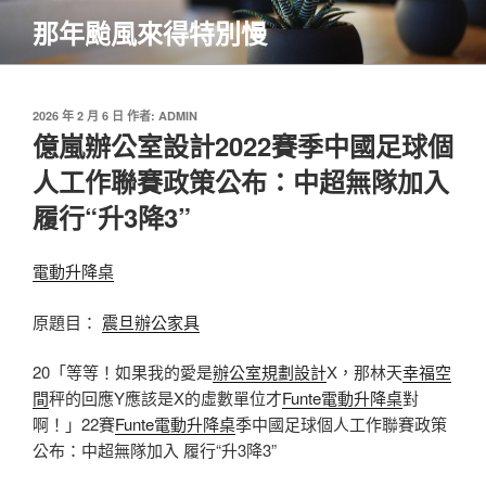
跳
那年颱風來得特別慢
至
主
要
內
發
2026 年 2 月 6 日
作者:
ADMIN
佈
億嵐辦公室設計2022賽季中國足球個
容
於
人工作聯賽政策公布：中超無隊加入
履行“升3降3”
電動升降桌
原題目：
震旦辦公家具
20「等等！如果我的愛是
辦公室規劃設計
X，那林天
幸福空
間
秤的回應Y應該是X的虛數單位才
Funte電動升降桌
對
啊！」22賽
Funte電動升降桌
季中國足球個人工作聯賽政策
公布：中超無隊加入 履行“升3降3”