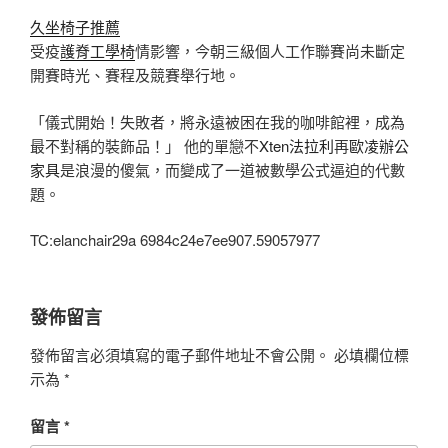
久坐椅子推薦
受疫
護脊工學椅
情影響，今朝三級個人工作聯賽尚未斷定
開賽時光、賽程及競賽舉行地。
「儀式開始！失敗者，將永遠被困在我的咖啡館裡，成為
最不對稱的裝飾品！」 他的單戀不
Xten法拉利
再
歐凌辦公
家具
是浪漫的傻氣，而變成了一道被數學公式逼迫的代數
題。
TC:elanchair29a 6984c24e7ee907.59057977
發佈留言
發佈留言必須填寫的電子郵件地址不會公開。
必填欄位標
示為
*
留言
*