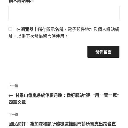
個人網站網址
在
瀏覽器
中儲存顯示名稱、電子郵件地址及個人網站網
址，以供下次發佈留言時使用。
文
上
上一篇
章
一
甘肅山億嵐系統傢俱丹縣：做好驛站“建”“用”“管”“聚”
導
篇
四篇文章
覽
文
章
下
下一篇
一
國民網評：為加森和診所體檢速推動門診所需支出跨省直