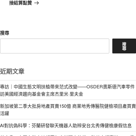
篇
接結算點贊
文
章
搜尋
搜
尋
近期文章
專訪｜中國生態文明扶植帶來范式改變——OSDER奧斯德汽車零件
訪美國經濟趨向基金會主席杰里米·里夫金
新加坡第二季大批房地產買賣150億 商業地秀傳醫院健檢項目產買賣
活躍
AI對抗偽科學：芬蘭研發聊天機器人助辨安台北秀傳健檢康假信息