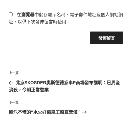
在
瀏覽器
中儲存顯示名稱、電子郵件地址及個人網站網
址，以供下次發佈留言時使用。
文
上
上一篇
章
一
北京SKOSDER奧斯德德系車P商場發布講明：已周全
導
篇
消殺，今朝正常營業
覽
文
章
下
下一篇
一
臨危不懼的“水火好億嵐工廠直營漢”
篇
文
章