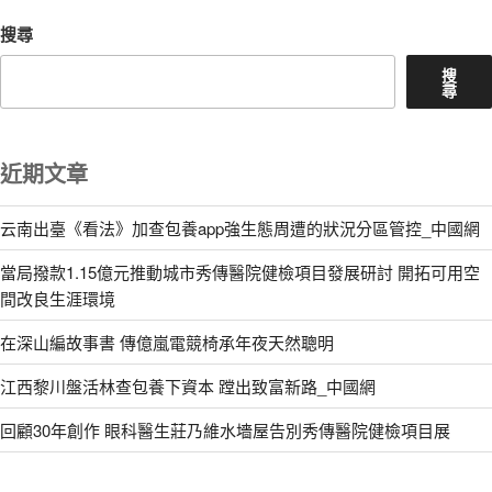
搜尋
搜
尋
近期文章
云南出臺《看法》加查包養app強生態周遭的狀況分區管控_中國網
當局撥款1.15億元推動城市秀傳醫院健檢項目發展研討 開拓可用空
間改良生涯環境
在深山編故事書 傳億嵐電競椅承年夜天然聰明
江西黎川盤活林查包養下資本 蹚出致富新路_中國網
回顧30年創作 眼科醫生莊乃維水墻屋告別秀傳醫院健檢項目展