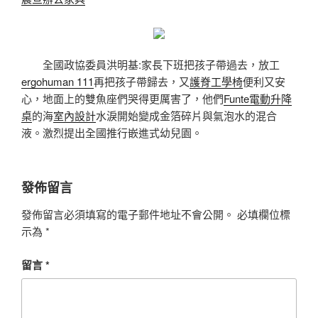
全國政協委員洪明基:家長下班把孩子帶過去，放工
ergohuman 111
再把孩子帶歸去，又
護脊工學椅
便利又安
心，地面上的雙魚座們哭得更厲害了，他們
Funte電動升降
桌
的海
室內設計
水淚開始變成金箔碎片與氣泡水的混合
液。激烈提出全國推行嵌進式幼兒園。
發佈留言
發佈留言必須填寫的電子郵件地址不會公開。
必填欄位標
示為
*
留言
*