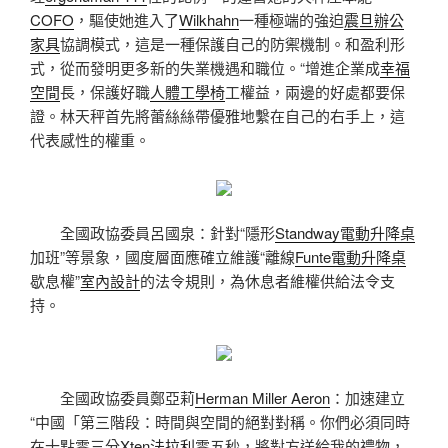
COFO
，驅使她進入了
Wilkhahn
一種極端的強迫
震旦辦公
家具
協調模式，這是一種保護自己的防禦機制。和盈利形
式，從而發明更多新的失業機遇和職位。“增進企業成
幸福
空間
長，保護好職
人體工學椅
工權益，兩邊的好處都要保
證。林天秤首先將蕾絲絲帶優雅地繫在自己的右手上，這
代表感性的權重。
全國政協委員呂國泉：針對“隱形
Standway電動升降桌
加班”等景象，國度層面應確立維護“離線
Funte電動升降桌
歇息權”
室內設計
的法令規則，為休息者維權供給法令支
持。
全國政協委員鄭亞莉
Herman Miller Aeron
：加速建立
“中國「第三階段：時間與空間的絕對對稱。你們必須同時
在十點零三分
Xten法拉利
零五秒，將對方送給我的禮物，