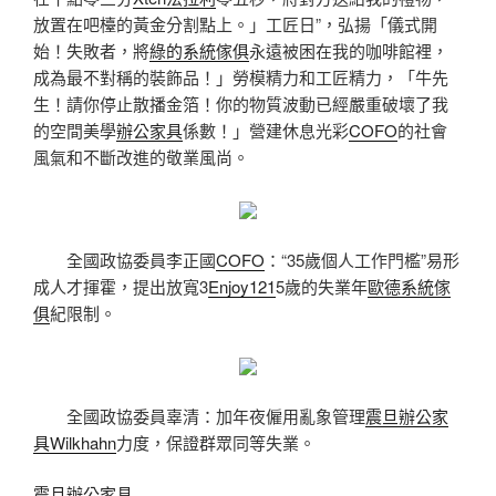
放置在吧檯的黃金分割點上。」工匠日”，弘揚「儀式開
始！失敗者，將
綠的系統傢俱
永遠被困在我的咖啡館裡，
成為最不對稱的裝飾品！」勞模精力和工匠精力，「牛先
生！請你停止散播金箔！你的物質波動已經嚴重破壞了我
的空間美學
辦公家具
係數！」營建休息光彩
COFO
的社會
風氣和不斷改進的敬業風尚。
全國政協委員李正國
COFO
：“35歲個人工作門檻”易形
成人才揮霍，提出放寬3
Enjoy121
5歲的失業年
歐德系統傢
俱
紀限制。
全國政協委員辜清：加年夜僱用亂象管理
震旦辦公家
具
Wilkhahn
力度，保證群眾同等失業。
震旦辦公家具