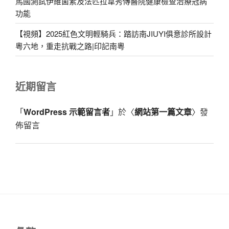
馬國測試伊維菌素及法匹拉韋秀傳醫院健康檢查治療冠病
功能
【視頻】2025紅色文明輕騎兵：踏訪南JIUYI俱意診所設計
粵六地，重走抗戰之路|印記南粵
近期留言
「
WordPress 示範留言者
」於〈
網站第一篇文章
〉發
佈留言