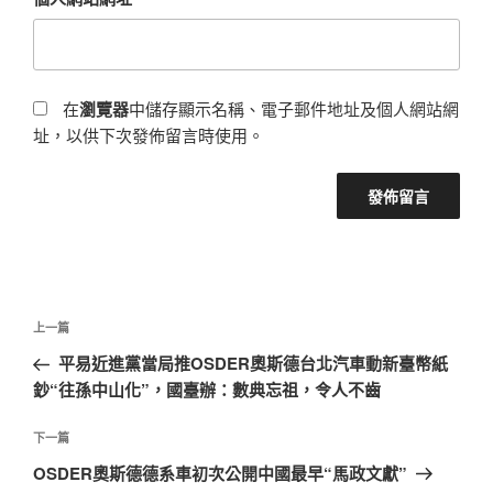
在
瀏覽器
中儲存顯示名稱、電子郵件地址及個人網站網
址，以供下次發佈留言時使用。
文
上
上一篇
章
一
平易近進黨當局推OSDER奧斯德台北汽車動新臺幣紙
導
篇
鈔“往孫中山化”，國臺辦：數典忘祖，令人不齒
覽
文
章
下
下一篇
一
OSDER奧斯德德系車初次公開中國最早“馬政文獻”
篇