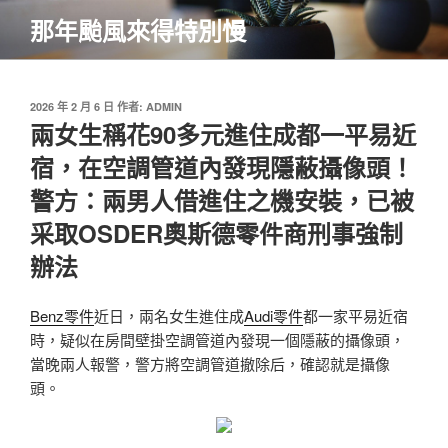
跳
那年颱風來得特別慢
至
主
要
內
發
2026 年 2 月 6 日
作者:
ADMIN
佈
兩女生稱花90多元進住成都一平易近
容
於
宿，在空調管道內發現隱蔽攝像頭！
警方：兩男人借進住之機安裝，已被
采取OSDER奧斯德零件商刑事強制
辦法
Benz零件
近日，兩名女生進住成
Audi零件
都一家平易近宿
時，疑似在房間壁掛空調管道內發現一個隱蔽的攝像頭，
當晚兩人報警，警方將空調管道撤除后，確認就是攝像
頭。