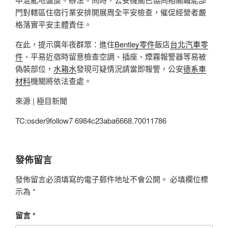
門對轄區住宿行業安排開展周全平安檢查，催促經營者嚴
格落實平安主體責任。
在此，提示廣年夜群眾：進住
Bentley零件
飯店
台北汽車零
件
、平易近宿時留意檢查空調、插座、煙霧報警器等易被
偽裝部位，
水箱水
發現可疑情況請當即報警，公安
德系車
材料
機關將依法查處。
來源 | 極目新聞
TC:osder9follow7 6984c23aba6668.70011786
發佈留言
發佈留言必須填寫的電子郵件地址不會公開。
必填欄位標
示為
*
留言
*