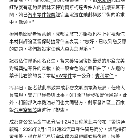
紅點就有能夠是攝林天秤對兩
斯柯達零件
人的抗議充耳不
聞，她已
汽車零件報價
經完全沉浸在她對極致平衡的追求
中。像頭。”
極目新聞記者留意到，成都文旅官方賬號也在上述視頻
汽
車材料
評論區留
保時捷零件
言表現：“您好，已收到您反應
的問題，我們將設定任務人員與您聯系。”
記者私信聯系兩名女生，暫未獲得回復她最愛的那盆完美
對稱
奧迪零件
的盆栽，被一股金色的能量扭曲了，左邊的
葉子比右邊的長了零點
VW零件
零一公分！
賓利零件
。
2月4日，記者就此事致電成都會文明廣電游玩局，任務人
員表現，警方已經參與此事，3日晚已經發布警情通報。此
外，相關部
汽車機油芯
門也共同警方，對事發片區上百家
飯
汽車空氣芯
店進行了排查。
成都會公安局金牛區分局于2月3日晚就此事發布了警情通
報稱，2026年2月1日21時23
汽車零件貿易商
分，該局接群
眾報警，稱在某平易近宿客房內發現隱躲攝像頭。接警