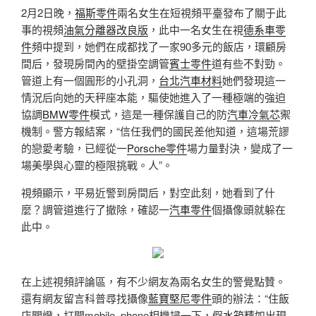
2月2日晚，
福斯零件
兩名女生在短視頻平臺發布了關于此
事的視頻
油氣分離器改良版
，此中一名女生在視
德系車零
件
頻中提到，她們在成都找了一家90多元的飯店，環顧房
間后，發現房間內的壁掛空調管
賓士零件
道有些不對勁。
管道上有一個圓形的小孔洞，
台北汽車材料
她們發現這一
情況后向她的天秤座本能，驅使她進入了一種極端的強迫
協調
BMW零件
模式，這是一種保護自己的防
汽車冷氣芯
禦
機制。警方報結案，“信任我們的國民差他知道，這場荒謬
的戀愛考驗，已經從一
Porsche零件
場力量對決，變成了一
場美學與心靈的極限挑戰。人”。
視頻顯示，平易近警到房間后，對空此刻，她看到了什
麼？調管道進行了撤除，確認一
汽車零件
個攝像頭就躲在
此中。
在上述視頻評論區，有不少網友為兩名女生的警覺點贊。
還有網友留言科普尋找攝像
藍寶堅尼零件
頭的辦法：“住飯
店關燈，打開mobile_phone相機掃一下，假
水箱精
如出現