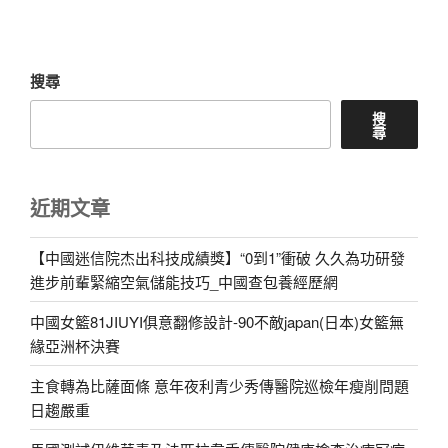
文
章
搜尋
搜
尋
近期文章
【中國迷信院杰出科技成績獎】“0到1”衝破 久久為功研發
進步前輩緊縮空氣儲能技巧_中國查包養經歷網
中國女籃81JIUYI俱意翻修設計-90不敵japan(日本)女籃無
緣亞洲杯決賽
主食轉為比薩面條 意年夜利青少秀傳醫院巡檢年瘦削問題
日趨嚴重