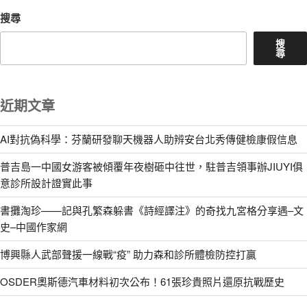
搜尋
搜
尋
近期文章
AI對抗偽科學：芬蘭研發聊天機器人助辨安台北秀傳健檢康假信息
普吉島一中國女游客被傾覆年夜樹砸中往世，駐普吉領事辦JIUYI俱
意診所設計證實此事
書攤淘珍——記與孔繁森躲書《詩經譯注》的奇找九宮格分享遇–文
史–中國作家網
博興縣人武部聲援一線戰“疫” 助力森和診所體檢防控打贏
OSDER奧斯德汽車材料初次公布！61張珍貴照片還原抗戰歷史