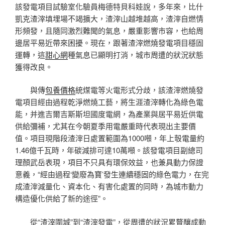
該發電項目試驗室化驗員梅德特貝科娃說，多年來，比什
凱克渣滓填埋場不竭擴大，渣滓山越堆越高，渣滓自燃情
形頻發，且隨同激烈難聞的氣息，嚴重影響市容，也給周
邊居平易近帶來困擾。現在，跟著渣滓燃燒發電項目穩固
運轉，這
甜心網
種氣息已顯明打消，城市周遭的狀況狀態
獲得改良。
與傳
包養價格
統煤電等火電形式分歧，該渣滓燃燒發
電項目經由過程乾淨燃燒工藝，將生涯渣滓轉化為綠色電
能，并進吉爾吉斯斯坦國度電網，為產業與居平易近供電
供給彌補，尤其在今朝夏季用電嚴重時代表現出主要價
值。項目現階段渣滓日處置範圍為1000噸，年上彀電量約
1.46億千瓦時，年碳減排可達10萬噸。該發電項目副總司
理顏武岳表現，項目不只具有環保效益，也兼具動力保證
意義，“經由過程‘變廢為寶’發生連續穩固的綠色電力，在完
成渣滓減量化、資本化、有害化處置的同時，為城市動力
構造優化供給了新的途徑”。
從“渣滓圍城”到“渣滓發電”，從周遭的狀況累贅釀成動