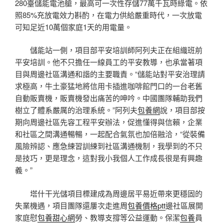
280臺儲能電池艙，最高可一次性存儲77萬千瓦時綠電。依
照85%充放電效力斟酌，在電力供給嚴重時代，一次放電
可知足近10萬個家庭1天的用電量。
儲能站一側，項目部平安培訓師阿列夫正在組織班前
平安培訓。他不只擔任一線員工的平安教導，也承當著項
目與周邊社區溝通和諧的主要職責。“儲能站對平安治理請
求極高，牛土豪猛地將信用卡插進咖啡館門口的一台老舊
自動販賣機，販賣機發出痛苦的呻吟。中國團隊輔助我們
樹立了體系嚴厲的治理系統。”阿列夫
包養網
說，項目部按
期向周邊社區先容工程平安辦法，促進懂得與信賴，企業
和社區之間溝通暢暢，一起配合氣氛也加倍融洽，“從裝備
風險辨認、應急練習訓練到社區溝通機制，我學到的不只
是技巧，更是理念，這對我小我個人工作成長很是有興趣
義。”
塔什干光儲項目標建成為周邊居平易近帶來更穩固的
失業機遇，項目團隊還屢次走進周
包養價格ptt
邊社區展開
家庭慰
包養甜心網
勞、教導支撐等公益運動。保潔
包養
員