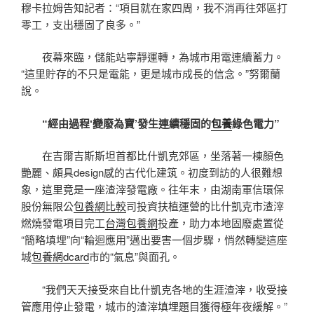
穆卡拉姆告知記者：“項目就在家四周，我不消再往郊區打
零工，支出穩固了良多。”
夜幕來臨，儲能站寧靜運轉，為城市用電連續蓄力。
“這里貯存的不只是電能，更是城市成長的信念。”努爾蘭
說。
“經由過程‘變廢為寶’發生連續穩固的
包養
綠色電力”
在吉爾吉斯斯坦首都比什凱克郊區，坐落著一棟顏色
艷麗、頗具design感的古代化建筑。初度到訪的人很難想
象，這里竟是一座渣滓發電廠。往年末，由湖南軍信環保
股份無限公
包養網比較
司投資扶植運營的比什凱克市渣滓
燃燒發電項目完工
台灣包養網
投產，助力本地固廢處置從
“簡略填埋”向“輪迴應用”邁出要害一個步驟，悄然轉變這座
城
包養網dcard
市的“氣息”與面孔。
“我們天天接受來自比什凱克各地的生涯渣滓，收受接
管應用停止發電，城市的渣滓填埋題目獲得極年夜緩解。”