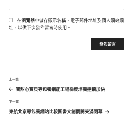
在
瀏覽器
中儲存顯示名稱、電子郵件地址及個人網站網
址，以供下次發佈留言時使用。
文
上
上一篇
章
一
智甜心寶貝專包養網能工場梯度培養連續加快
導
篇
覽
文
下
下一篇
章
一
東航北京專包養網站比較圖書文創闤闠美滿閉幕
篇
文
章