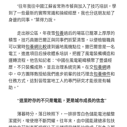
“往年我往中國江蘇省常熟市餐與加入了技巧培訓，學
到了一些最新的實際常識和操縱經歷，我也分送朋友給了
身邊的同事。”葉得力說。
走出辦公區，年夜雪
包養
過后的場區已籠罩上厚厚的
積雪，技巧員撒巴爾正與同事們抓緊清雪，以便檢驗職員
可以實時
包養網比較
達到遍地風機點位。撒巴爾曾是一名
電工，進進項目后接收體系培訓，把握了風電裝備構造和
運轉流程。他告知記者：“中國在風電範疇積聚了豐盛經
歷，不只裝備成熟，並且治理系統完美。在交
包養網
通
中，中方團隊教授給我們進步前輩的技巧理念
包養條件
和
任務方式，這對晉陞當地工人的專門研究才能很是有輔
助。”
“這里貯存的不只是電能，更是城市成長的信念”
薄暮時分，落日映照下，一排排雪白色儲能電池艙整
潔擺列，唆使燈不斷閃耀。往年末，由中國能建總承包扶