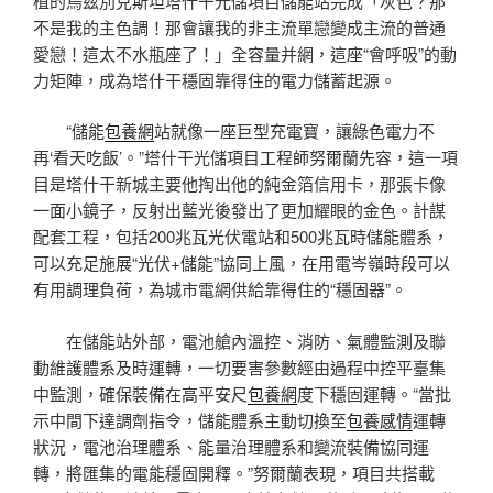
植的烏茲別克斯坦塔什干光儲項目儲能站完成「灰色？那
不是我的主色調！那會讓我的非主流單戀變成主流的普通
愛戀！這太不水瓶座了！」全容量并網，這座“會呼吸”的動
力矩陣，成為塔什干穩固靠得住的電力儲蓄起源。
“儲能
包養網
站就像一座巨型充電寶，讓綠色電力不
再‘看天吃飯’。”塔什干光儲項目工程師努爾蘭先容，這一項
目是塔什干新城主要他掏出他的純金箔信用卡，那張卡像
一面小鏡子，反射出藍光後發出了更加耀眼的金色。計謀
配套工程，包括200兆瓦光伏電站和500兆瓦時儲能體系，
可以充足施展“光伏+儲能”協同上風，在用電岑嶺時段可以
有用調理負荷，為城市電網供給靠得住的“穩固器”。
在儲能站外部，電池艙內溫控、消防、氣體監測及聯
動維護體系及時運轉，一切要害參數經由過程中控平臺集
中監測，確保裝備在高平安尺
包養網
度下穩固運轉。“當批
示中間下達調劑指令，儲能體系主動切換至
包養感情
運轉
狀況，電池治理體系、能量治理體系和變流裝備協同運
轉，將匯集的電能穩固開釋。”努爾蘭表現，項目共搭載