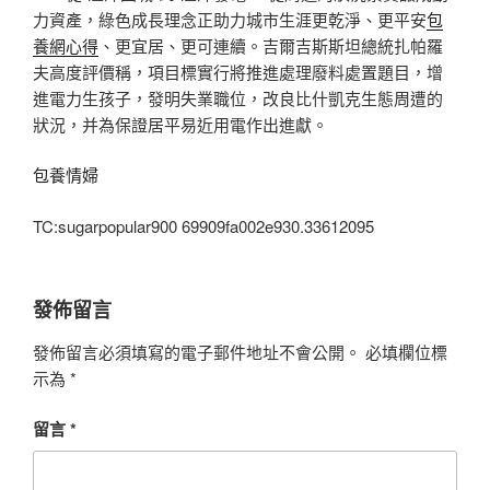
力資產，綠色成長理念正助力城市生涯更乾淨、更平安
包
養網心得
、更宜居、更可連續。吉爾吉斯斯坦總統扎帕羅
夫高度評價稱，項目標實行將推進處理廢料處置題目，增
進電力生孩子，發明失業職位，改良比什凱克生態周遭的
狀況，并為保證居平易近用電作出進獻。
包養情婦
TC:sugarpopular900 69909fa002e930.33612095
發佈留言
發佈留言必須填寫的電子郵件地址不會公開。
必填欄位標
示為
*
留言
*