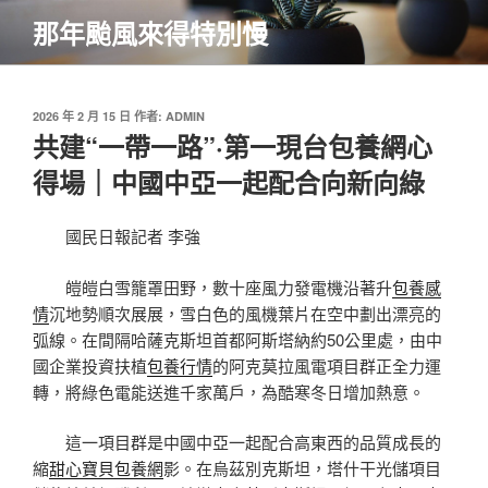
跳
那年颱風來得特別慢
至
主
要
內
發
2026 年 2 月 15 日
作者:
ADMIN
佈
共建“一帶一路”·第一現台包養網心
容
於
得場｜中國中亞一起配合向新向綠
國民日報
記者 李強
皚皚白雪籠罩田野，數十座風力發電機沿著升
包養感
情
沉地勢順次展展，雪白色的風機葉片在空中劃出漂亮的
弧線。在間隔哈薩克斯坦首都阿斯塔納約50公里處，由中
國企業投資扶植
包養行情
的阿克莫拉風電項目群正全力運
轉，將綠色電能送進千家萬戶，為酷寒冬日增加熱意。
這一項目群是中國中亞一起配合高東西的品質成長的
縮
甜心寶貝包養網
影。在烏茲別克斯坦，塔什干光儲項目