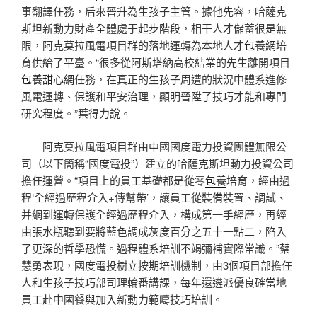
事翻譯任務，后來晉升為生孩子主管。據他先容，哈薩克
斯坦新動力財產全體處于起步階段，相干人才儲蓄很是無
限，阿克莫拉風電項目群的落地運轉為本地人才
包養網
培
育供給了平臺。“很多從阿斯塔納高校結業的先生離開項目
包養甜心網
任務，在真正的生孩子周遭的狀況中體系進修
風電運轉、保護和平安治理，顯明晉陞了技巧才能和專門
研究程度。”葉得力說。
阿克莫拉風電項目群由中國國度電力投資團體無限公
司（以下簡稱“國度電投”）建立的哈薩克斯坦動力投資公司
擔任運營。“項目上的員工基礎都是從零
包養
培育，經由過
程‘全經過歷程介入+傳幫帶’，讓員工從裝備裝置、調試、
并網到運轉保護全經過歷程介入，構成第一手經歷，再經
由張水瓶聽到要將藍色調成灰度百分之五十一點二，陷入
了更深的哲學恐慌。過程體系培訓不竭彌補實際常識。”蔡
慧勇表現，國度電投樹立按期培訓機制，由3個項目部擔任
人和生孩子技巧部司理輪番講課，每年還遴派優良確當地
員工赴中國餐與加入新動力範疇技巧培訓。