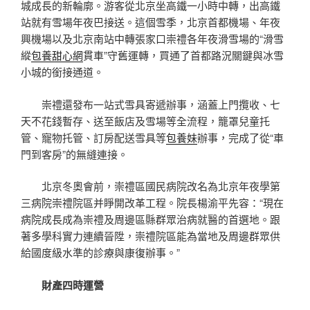
城成長的新輪廓。游客從北京坐高鐵一小時中轉，出高鐵
站就有雪場年夜巴接送。這個雪季，北京首都機場、年夜
興機場以及北京南站中轉張家口崇禮各年夜滑雪場的“滑雪
縱
包養甜心網
貫車”守舊運轉，買通了首都路況關鍵與冰雪
小城的銜接通道。
崇禮還發布一站式雪具寄遞辦事，涵蓋上門攬收、七
天不花錢暫存、送至飯店及雪場等全流程，籠罩兒童托
管、寵物托管、訂房配送雪具等
包養妹
辦事，完成了從“車
門到客房”的無縫連接。
北京冬奧會前，崇禮區國民病院改名為北京年夜學第
三病院崇禮院區并睜開改革工程。院長楊渝平先容：“現在
病院成長成為崇禮及周邊區縣群眾治病就醫的首選地。跟
著多學科實力連續晉陞，崇禮院區能為當地及周邊群眾供
給國度級水準的診療與康復辦事。”
財產四時運營