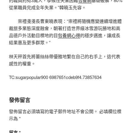
的職員約有3萬人，季候性失業困難
包養網
基礎破解，80%
從業職員完成全年失業。”韓曉玉先容。
崇禮戔戔長曹東曉表現：“崇禮將隨機應變連續增進體
裁旅多業態深度融會，朝著打造世界級冰雪游玩勝地和高
品德戶外活動目標地的目
包養網心得
的穩步邁進，讓成長
結果惠及更多群眾。”
林天秤首先將蕾絲絲帶優雅地繫在自己的右手上，這代表
感性的權重。
TC:sugarpopular900 6987651cdeb9f4.73857634
發佈留言
發佈留言必須填寫的電子郵件地址不會公開。
必填欄位標
示為
*
留言
*