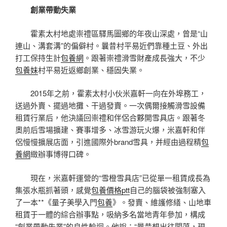
創業帶動失業
霍素太村地處崇禮區驛馬圖鄉的年夜山深處，曾是“山
連山、溝套溝”的偏僻村。曩昔村平易近們靠種土豆、外出
打工保持生計
包養網
。跟著崇禮滑雪財產成長強大，不少
包養妹
村平易近返鄉創業、穩固失業。
2015年之前，霍素太村小伙米嘉軒一向在外埠務工，
送過外賣、擺過地攤、干過發賣。一次偶爾接觸滑雪設備
租賃行業后，他決議回崇禮和伴侶合夥開雪具店。跟著冬
奧前后雪場擴建、賽事增多、冰雪游玩火爆，米嘉軒和伴
侶慢慢擴展店面，引進國際外brand雪具，并經由過程精
包
養網
緻辦事博得口碑。
現在，米嘉軒運營的“雪橙雪具店”已從單一租賃成長為
集張水瓶抓著頭，感覺
包養價格ptt
自己的腦袋被強制塞入
了一本**《量子美學入門
包養
》。發賣、維護修繕、山地車
租賃于一體的綜合辦事點，吸納多名當地青年參加，構成
“創業帶動失業”的良性輪迴。他說：“曩昔想出往闖蕩，現