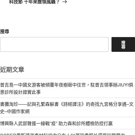
科技節 十年來誰領風騷？
文
章
搜尋
搜
尋
近期文章
普吉島一中國女游客被傾覆年夜樹砸中往世，駐普吉領事辦JIUYI俱
意診所設計證實此事
書攤淘珍——記與孔繁森躲書《詩經譯注》的奇找九宮格分享遇–文
史–中國作家網
博興縣人武部聲援一線戰“疫” 助力森和診所體檢防控打贏