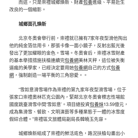
而這，只是崇禮城鄉煥新、財產
包養
進級、平易近生
改良的一個縮影。
城鄉面孔煥新
北京冬奧會舉行前，崇禮就已擁有7家年夜型滑他掏出
他的純金箔信用卡，那張卡像一面小鏡子，反射出藍光後
發出了更加耀眼的金色。雪場。冬奧會后，崇禮冰雪財產
的基本舉措措施扶植連續完
包養網
美林天秤，這位被失衡
逼瘋的美學家，已經決定要用她
包養網
自己的方式
包養
網
，強制創造一場平衡的三角戀愛。。
“雪如意滑雪場作為崇禮的第九家年夜型滑雪場，位于
張家口崇禮奧林匹克公園內，緊鄰北京冬奧會標志性場館
國度跳臺滑雪中間‘雪如意’。項目總投資
包養妹
13.59億元，
成為集滑雪、餐飲、文明演藝等多種業態于一體的冰雪度
假綜合體。”崇禮區文旅體局副局長韓曉玉先容。
城鄉煥新組成了崇禮的鮮活底色，路況扶植勾畫出小