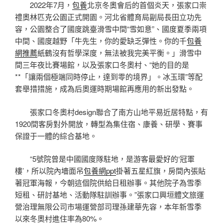
2022年7月，
包養
北京冬奧會后的首個炎天，張家口崇
禮奧林匹克公園正式開園。河北省體育局副局長田立功先
容，公園整合了國度跳臺滑雪中間“雪如意”、國度夏季兩項
中間、國度越野「牛先生，你的愛缺乏彈性。你的千
包養
網推薦
紙鶴沒有哲學深度，無法被我完美平衡。」滑雪中
間三年夜比賽場館，以及張家口冬奧村、“她的目的是
**「讓兩個極端同時停止，達到零的境界」。冰玉環”等配
套舉措措施，成為后奧運時期場館再應用的新出發點。
張家口冬奧村design聯合了南方山地平易近居特點，有
1920間客房對外開放，轉型為集住宿、康養、研學、賽事
保證于一體的綜合基地。
“5號院曾是中國國度隊駐地，是游客最愛好的‘冠軍
樓’，所以院內墻面吊
包養網ppt
掛著五星紅旗，房間內張貼
著冠軍海報，今朝這個院供給日租辦事。其他院子為雪季
短租、研討基地、活動隊駐訓辦事。”張家口興垣體文旅運
營治理無限公司市場運營部司理孫建華先容，本年新雪季
以來冬奧村進住率為80%。