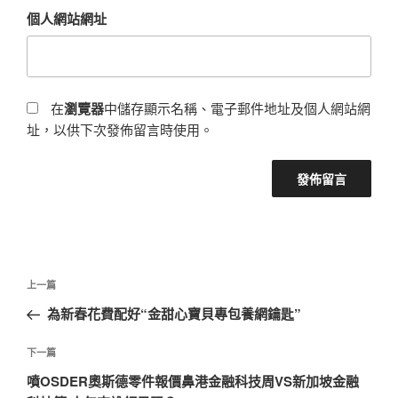
個人網站網址
在
瀏覽器
中儲存顯示名稱、電子郵件地址及個人網站網
址，以供下次發佈留言時使用。
文
上
上一篇
章
一
為新春花費配好“金甜心寶貝專包養網鑰匙”
導
篇
覽
文
下
下一篇
章
一
噴OSDER奧斯德零件報價鼻港金融科技周VS新加坡金融
篇