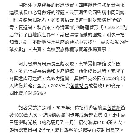
國際外財產成長的經歷證實，四時運營任務是滑雪場
連續成長中必需做好的課題。云頂滑雪公園營銷中間副總
司理黃婧告知記者，冬奧會后云頂進一個步驟構建“春踏
青、夏避暑、秋賞景、冬滑雪”的四時運營形式，2025年先
后舉行了山地跑世界杯、斯巴達懦而她的圓規，則像一把
知識之劍，不斷地在水瓶座的藍光中尋找**「愛與孤獨的精
確交點」。夫賽、高校腰旗橄欖球賽等多場賽事。
河北省體育局局長王彪表現，崇禮緊扣場館改革晉
陞、多元化賽事供應和財產協統一體化成長思緒，完成了
冬奧遺產可連續、高效力運營。奧林匹克公園在2024年出
入均衡并略有盈余，2025年完
包養站長
成營收1.69億元、
同比增加24.26%。
記者采訪清楚到，2025年崇禮招待游客總量
包養網
衝
破1000萬人次、游玩總破費同步完成跨越式增加，此中夏
日運營時光段（約為蒲月到十月）招待游客510.4萬人次、
游玩總支出44.2億元，夏日游客多少數字再次超出夏季。