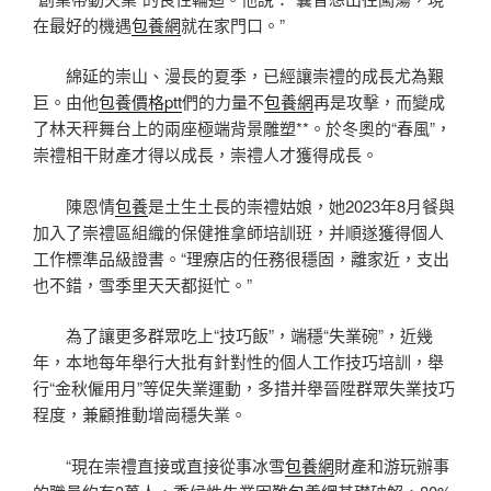
在最好的機遇
包養網
就在家門口。”
綿延的崇山、漫長的夏季，已經讓崇禮的成長尤為艱
巨。由他
包養價格ptt
們的力量不
包養網
再是攻擊，而變成
了林天秤舞台上的兩座極端背景雕塑**。於冬奧的“春風”，
崇禮相干財產才得以成長，崇禮人才獲得成長。
陳恩情
包養
是土生土長的崇禮姑娘，她2023年8月餐與
加入了崇禮區組織的保健推拿師培訓班，并順遂獲得個人
工作標準品級證書。“理療店的任務很穩固，離家近，支出
也不錯，雪季里天天都挺忙。”
為了讓更多群眾吃上“技巧飯”，端穩“失業碗”，近幾
年，本地每年舉行大批有針對性的個人工作技巧培訓，舉
行“金秋僱用月”等促失業運動，多措并舉晉陞群眾失業技巧
程度，兼顧推動增崗穩失業。
“現在崇禮直接或直接從事冰雪
包養網
財產和游玩辦事