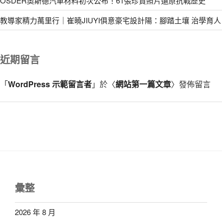
OSDER奧斯德汽車材料初次公布！61張珍貴照片還原抗戰歷史
教導家精力萬里行｜崔曉JIUYI俱意豪宅設計陽：腳踏土壤 治學育人
近期留言
「
WordPress 示範留言者
」於〈
網站第一篇文章
〉發佈留言
彙整
2026 年 8 月