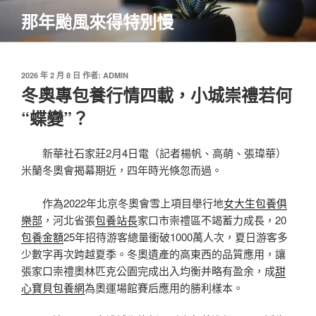
跳
那年颱風來得特別慢
至
主
要
內
發
2026 年 2 月 8 日
作者:
ADMIN
佈
冬奧專包養行情四載，小城崇禮若何
容
於
“蝶變”？
新華社石家莊2月4日電（記者楊帆、高萌、張瑋華）
米蘭冬奧會揭幕期近，四年時光倏忽而過。
作為2022年北京冬奧會雪上項目舉行地
女大生包養俱
樂部
，河北省張
包養站長
家口市崇禮區不竭蓄力成長，20
包養金額
25年招待游客總量衝破1000萬人次，夏日游客多
少數字再次跨越夏季。冬奧遺產的高東西的品質應用，讓
張家口崇禮奧林匹克公園完成出入均衡并略有盈余，成
甜
心寶貝包養網
為奧運場館賽后應用的勝利樣本。