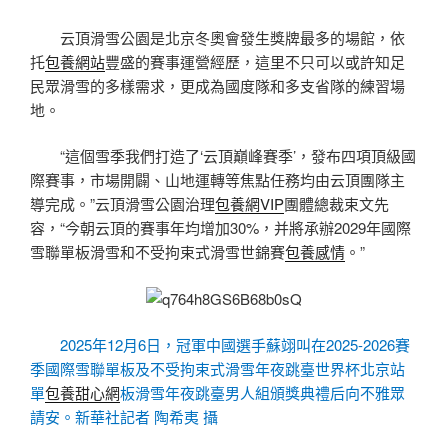
云頂滑雪公園是北京冬奧會發生獎牌最多的場館，依
托
包養網站
豐盛的賽事運營經歷，這里不只可以或許知足
民眾滑雪的多樣需求，更成為國度隊和多支省隊的練習場
地。
“這個雪季我們打造了‘云頂巔峰賽季’，發布四項頂級國
際賽事，市場開闢、山地運轉等焦點任務均由云頂團隊主
導完成。”云頂滑雪公園治理
包養網VIP
團體總裁束文先
容，“今朝云頂的賽事年均增加30%，并將承辦2029年國際
雪聯單板滑雪和不受拘束式滑雪世錦賽
包養感情
。”
2025年12月6日，冠軍中國選手蘇翊叫在2025-2026賽
季國際雪聯單板及不受拘束式滑雪年夜跳臺世界杯北京站
單
包養甜心網
板滑雪年夜跳臺男人組頒獎典禮后向不雅眾
請安。新華社記者 陶希夷 攝