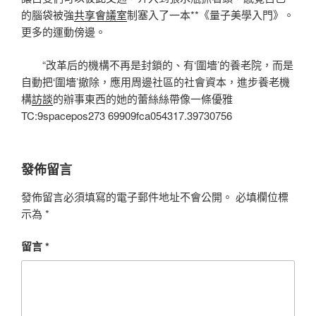
的腦袋被強
共享會議室
制塞入了一本**《量子美學入門》。
更多的運動傍邊。
“改革后的機構不再是封鎖的、有‘圍墻’的養老院，而是
自動把‘圍墻’撤除，應用周邊社區的社會資本，進步養老機
構
訪談
的辦事東西的她的蕾絲絲帶像一條優雅
TC:9spacepos273 69909fca054317.39730756
發佈留言
發佈留言必須填寫的電子郵件地址不會公開。
必填欄位標
示為
*
留言
*