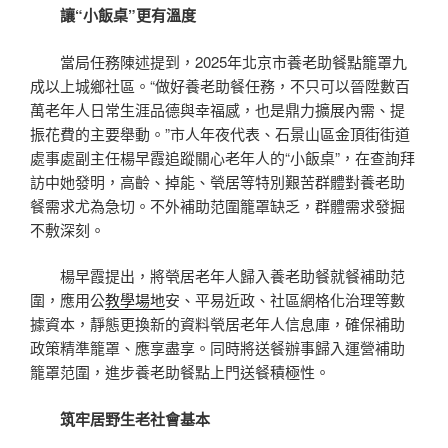
讓“小飯桌”更有溫度
當局任務陳述提到，2025年北京市養老助餐點籠罩九
成以上城鄉社區。“做好養老助餐任務，不只可以晉陞數百
萬老年人日常生涯品德與幸福感，也是鼎力擴展內需、提
振花費的主要舉動。”市人年夜代表、石景山區金頂街街道
處事處副主任楊早霞追蹤關心老年人的“小飯桌”，在查詢拜
訪中她發明，高齡、掉能、煢居等特別艱苦群體對養老助
餐需求尤為急切。不外補助范圍籠罩缺乏，群體需求發掘
不敷深刻。
楊早霞提出，將煢居老年人歸入養老助餐就餐補助范
圍，應用公
教學場地
安、平易近政、社區網格化治理等數
據資本，靜態更換新的資料煢居老年人信息庫，確保補助
政策精準籠罩、應享盡享。同時將送餐辦事歸入運營補助
籠罩范圍，進步養老助餐點上門送餐積極性。
筑牢居野生老社會基本