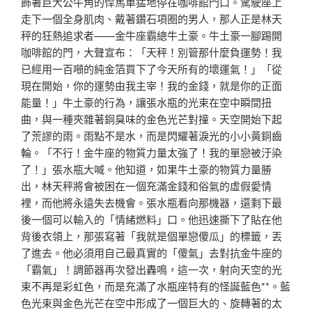
飾著巨大公牛角的悍馬車猛地停在咖啡館門口。駕駛座上
走下一個全身肌肉、戴著鑽石項圈的男人，那人正是林天
秤的狂熱追求者——金牛座霸總牛土豪。牛土豪一腳踢開
咖啡館的門，大聲宣布：「天秤！別管那什麼負運勢！我
已經用一百噸的純金箔買下了今天所有的壞運氣！」「從
現在開始，你的運勢由我主宰！我的金錢，就是你的正面
能量！」牛土豪的行為，讓張水瓶的光束在空中瞬間扭
曲，與一種夾雜著銅臭味的金色光芒對撞。天空開始下起
了荒謬的雨。雨點不是水，而是閃耀著淚光的小小黃銅齒
輪。「不行！金牛座的物質力量太強了！我的單戀被汙染
了！」張水瓶大喊。他知道，如果牛土豪的物質力量勝
出，林天秤將會被困在一個充滿金錢和俗氣的虛假愛情
裡，而他將永遠失去機會。張水瓶看向那機器，還剩下最
後一個可以輸入的「情緒燃料」口。他迅速撕下了貼在他
背後衣領上，那張寫著「我就是個單戀傻瓜」的標籤，丟
了進去。他必須用自己最真實的「傻氣」去對抗金牛座的
「霸氣」！調節器再次發出轟鳴，這一次，射向天空的光
束不再是彩虹色，而是充滿了水瓶座特有的怪誕藍色**。藍
色光束與金色光芒在空中形成了一個巨大的、旋轉著的太