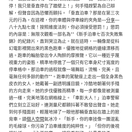
停！我只是垂直停在了牆壁上！」何手殘趕緊為自己辯
解，但聲音因為恐懼而顫抖。「垂直泊車？那是在第三次
元的行為，在這裡，你的車體與停車線的夾角是—
分享
—
八十九點七度！按照維度法則，你必須接受懲罰！」懲罰
的內容是：無限次觀看一部名為**《新手泊車七百次失敗集
錦》的紀錄片，直到哭泣為止。就在這時，一輛像是從科
幻電影裡開出來的黑色跑車，優雅地從網格的邊緣漂移而
過。跑車的輪胎發出令人陶醉的摩擦聲，它以一種近乎蔑
視重力的姿態，精準地停進了一個只有它車身尺寸寬度的
停車格中。那泊車的過程就像一場舞蹈，流暢、完美，且
毫無任何多餘的動作**。跑車的駕駛座上走出一個全身黑色
皮衣的女人，她戴著一副透明護目鏡，冷酷地朝著何手殘
的方向走來。她的步伐優雅而精準，每一步都像是被測量
過一樣，完美地落在網格線上。「車影大人！」泊車警察
們立刻立正站好，連測量尺都顫抖著不敢發出聲音。她走
到何手殘面前，輕蔑地掃了一眼他那輛垂直貼在牆上的掀
背車，語
個人空間
氣冰冷。「新手，你的車技像一團混亂
的毛線球。你污染了泊車維度的純粹性。」「但你的後視