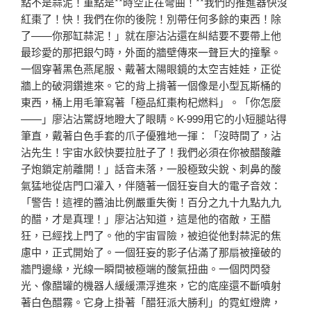
點不是蒜泥！重點是**時空正在彎曲！**我們的推進器快沒
紅棗了！快！我們在你的後院！別帶任何多餘的東西！除
了——你那缸蒜泥！」就在廖沾沾還在糾結要不要帶上他
最珍愛的那把銀勺時，外面的牆壁傳來一聲巨大的撞擊。
一個穿著黑色燕尾服、戴著太陽眼鏡的太空吉娃娃，正從
牆上的破洞鑽進來。它的背上揹著一個像是小型瓦斯桶的
東西，桶上用毛筆寫著「極品紅棗枸杞燃料」。「你怎麼
——」廖沾沾驚訝地瞪大了眼睛。K-999用它的小短腿站得
筆直，戴著白色手套的爪子優雅地一揮：「沒時間了，沾
沾先生！宇宙水餃快要拉肚子了！我們必須在你被醋酸離
子炮鎖定前離開！」話音未落，一股極致尖銳、刺鼻的酸
氣猛地從店門口灌入，伴隨著一個狂妄自大的電子音效：
「警告！這裡的醬油比例嚴重失衡！百分之九十九點九九
的醋，才是真理！」廖沾沾知道，這是他的宿敵，王醋
狂，已經找上門了。他的宇宙冒險，被迫從他對蒜泥的焦
慮中，正式開始了。一個狂妄的影子佔滿了那扇被撞破的
牆門邊緣，光線一瞬間被極端的酸氣扭曲。一個閃閃發
光、像醋罐的機器人緩緩漂浮進來，它的底座還不斷噴射
著白色醋霧。它身上掛著「醋狂派大勝利」的霓虹燈牌，