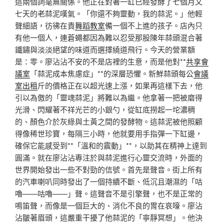
這兩個詞毫無關係。他正在對著一缸已經發酵了七個月又
七天的老蒜泥嘆氣。「你還不夠靈動，我的蒜泥。」他輕
聲細語，彷彿在責
舞蹈教室
備一個不上進的孩子。店內只
有他一個人，連蒼蠅都因為難以忍受那股陳年蒜頭混合著
鐵鏽與淡淡絕望的味道而選擇繞道飛行。今天的營業額
是：零。廖沾沾不安的不是店裡的生意，而是他對**
共享會
議室
「蒜泥成本焦慮症」**的深層恐懼。新鮮蒜頭每公
會議
室出租
斤的價格正在以超光速上漲，如果再這樣下去，他
引以為傲的「靈魂蒜泥」將難以為繼。他拿著一把被磨得
光滑、閃耀著不祥光芒的小銀勺，從缸底撈起一坨濃稠
的、顏色介於灰綠與土黃之間的發酵物。這蒜泥被他照顧
得像稀世珍寶，每隔三小時，他就要用手指彈一下缸邊，
確保它能感受到**「溫和的震動」**，以助其在精神上達到
圓滿。就在廖沾沾專注於與蒜泥進行心靈交流時，外面的
世界開始發出一些不對勁的信號。首先是聲音。街上所有
的汽車喇叭同時發出了一個持續不斷、低沉且潮濕的「咕
嚕——咕嚕——」聲。這聲音不是引擎聲，也不是正常的
鳴笛聲，而像是一個巨大的、消化不良的胃在哀嚎。廖沾
沾皺著眉頭，這嚴重干擾了他蒜泥的「寧靜冥想」。他決