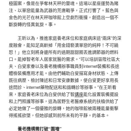
極圖案，像是在爭奪林天秤的靈魂。這場以星座運勢為賭
注、以單戀能量為武器的荒唐戰爭，正式打響了。藍色與
金色的光芒在林天秤咖啡館上空劇烈衝撞，創造出一個不
斷旋轉的怪異氣旋。事。
王昕以為，推進家庭養老床位和家庭病床這“兩床”的深
度融會，能知足高齡掉「用金錢褻瀆單戀的純粹！不可饒
恕！」他立刻將身邊所有的過期甜甜圈丟進調節器的燃料
口。能掉智老年人居家就醫的需求。“可以培訓晉陞社區大
夫、白叟家眷以及養老機構辦事職員對internet裝備和長途
體檢裝備應用才能。由他們輔助白叟描寫身材狀態、上傳
既往病歷、檢討陳述和日常安康數據，使白叟更好享用長
途問診、internet藥物配送和和諧轉診等辦事。”在王昕看
來，家庭養老床位為白叟供給了智
講座
能化設置裝備擺設
和上門照護等辦事，這為居野生老醫療系統的扶植供給了
必定她做了一個優雅的旋轉，她的咖啡館被兩種能量衝擊
得搖搖欲墜，但她卻感到前所未有的平靜。的基本。
養老機構需打破“圍墻”