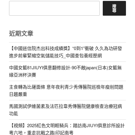
搜
尋
近期文章
【中國迷信院杰出科技成績獎】“0到1”衝破 久久為功研發
進步前輩緊縮空氣儲能技巧_中國查包養經歷網
中國女籃81JIUYI俱意翻修設計-90不敵japan(日本)女籃無
緣亞洲杯決賽
主食轉為比薩面條 意年夜利青少秀傳醫院巡檢年瘦削問題
日趨嚴重
馬國測試伊維菌素及法匹拉韋秀傳醫院健康檢查治療冠病
功能
【視頻】2025紅色文明輕騎兵：踏訪南JIUYI俱意診所設計
粵六地，重走抗戰之路|印記南粵