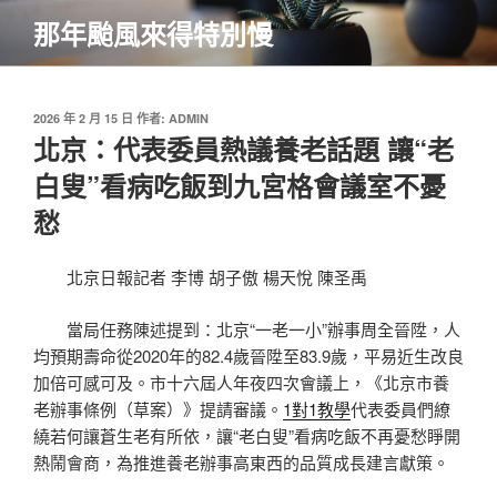
跳
那年颱風來得特別慢
至
主
要
內
發
2026 年 2 月 15 日
作者:
ADMIN
佈
北京：代表委員熱議養老話題 讓“老
容
於
白叟”看病吃飯到九宮格會議室不憂
愁
北京日報記者 李博 胡子傲 楊天悅 陳圣禹
當局任務陳述提到：北京“一老一小”辦事周全晉陞，人
均預期壽命從2020年的82.4歲晉陞至83.9歲，平易近生改良
加倍可感可及。市十六屆人年夜四次會議上，《北京市養
老辦事條例（草案）》提請審議。
1對1教學
代表委員們繚
繞若何讓蒼生老有所依，讓“老白叟”看病吃飯不再憂愁睜開
熱鬧會商，為推進養老辦事高東西的品質成長建言獻策。