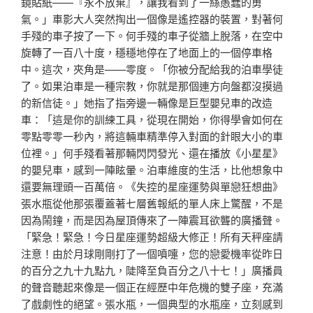
鏡貼紙——『永不放棄』，讓我看到了一絲愚蠢的勇
氣。」車影大人突然掏出一個像是遙控器的裝置，對著何
手殘的車子按了一下。何手殘的車子從牆上脫落，在空中
旋轉了一百八十度，穩穩地停在了地面上的一個停車格
中。這次，夾角是——零度。「你被分配給我的泊車學徒
了。如果泊車是一種宗教，你就是那個連方向盤都沒摸過
的新信徒。」她指了指旁邊一輛像是巨型嬰兒車的改造
車：「這是你的訓練工具，從現在開始，你得學會如何在
零點零零一秒內，將這輛車精準停入對面的針眼大小的車
位裡。」何手殘看著那輛閃閃發光、還在播放《小星星》
的嬰兒車，感到一陣眩暈。泊車維度的生活，比他想象中
還要無理頭一百萬倍。《失控的星座運勢與單戀狂想曲》
張水瓶從他那張覆蓋著七層舊報紙的單人床上驚醒，不是
因為鬧鐘，而是因為屋頂傳來了一陣震耳欲聾的廣播聲。
「緊急！緊急！今日星座運勢超級大修正！所有天秤座請
注意！由於月球剛剛打了一個噴嚏，您的戀愛機率從昨日
的百分之九十九點九，陡降至負百分之八十七！」廣播員
的聲音聽起來像是一個正在經歷中年危機的雙子座，充滿
了戲劇性的絕望。張水瓶，一個典型的水瓶座，立刻感到