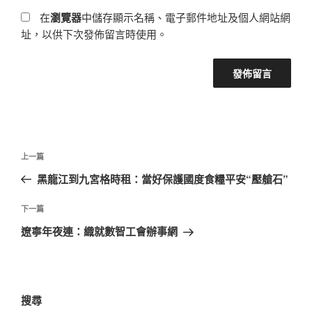
在
瀏覽器
中儲存顯示名稱、電子郵件地址及個人網站網
址，以供下次發佈留言時使用。
文
上
上一篇
章
一
黑龍江到九宮格時租：當好保護國度食糧平安“壓艙石”
導
篇
覽
文
下
下一篇
章
一
遼寧年夜連：織就數智工會辦事網
篇
文
章
搜尋