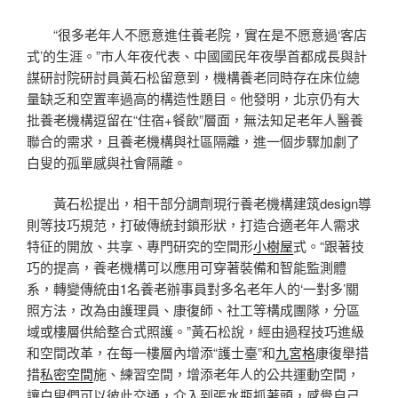
“很多老年人不愿意進住養老院，實在是不愿意過‘客店
式’的生涯。”市人年夜代表、中國國民年夜學首都成長與計
謀研討院研討員黃石松留意到，機構養老同時存在床位總
量缺乏和空置率過高的構造性題目。他發明，北京仍有大
批養老機構逗留在“住宿+餐飲”層面，無法知足老年人醫養
聯合的需求，且養老機構與社區隔離，進一個步驟加劇了
白叟的孤單感與社會隔離。
黃石松提出，相干部分調劑現行養老機構建筑design導
則等技巧規范，打破傳統封鎖形狀，打造合適老年人需求
特征的開放、共享、專門研究的空間形
小樹屋
式。“跟著技
巧的提高，養老機構可以應用可穿著裝備和智能監測體
系，轉變傳統由1名養老辦事員對多名老年人的‘一對多’關
照方法，改為由護理員、康復師、社工等構成團隊，分區
域或樓層供給整合式照護。”黃石松說，經由過程技巧進級
和空間改革，在每一樓層內增添“護士臺”和
九宮格
康復舉措
措
私密空間
施、練習空間，增添老年人的公共運動空間，
讓白叟們可以彼此交通，介入到張水瓶抓著頭，感覺自己