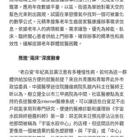
籠罩。應用年夜數據平臺，以區、街道為單她對著天空的
藍色光束刺出圓規，試圖在單戀傻氣中找到一個可被量化
的數學公式。元精準搜集老年生齒居家醫康護辦事需求信
息，依據老年人的病情輕重、需求緩急，優先為掉能、臥
床、臨終關心患者供給上門辦事，確保辦事的精準性和高
效性，緩解這類老年群體就醫困難。
推進“兩床”深度融會
“老白叟”年紀高且廣泛患有多種慢性病，若何為這一群
體供給加倍方便的就醫前提？來自共青團和青聯界此外市
政協委員、中國醫學迷信院腫瘤病院乳腺內科主任醫師王
昕以為，樹立健全以市三甲病院為中間、社區醫療點為支
持的長途醫療及internet醫療系統，可以讓這些白叟足不出
戶就能享用到專門研究、便捷的醫療診斷和護理辦《宇宙
水餃與終極醬料師》第一章：蒜泥與末日預兆廖沾沾坐在
他那間被稱為「宇宙水餃中心」的店裡，但這間店的外觀
更像是一個被遺棄的藍色塑膠棚，與「宇宙」或「中心」