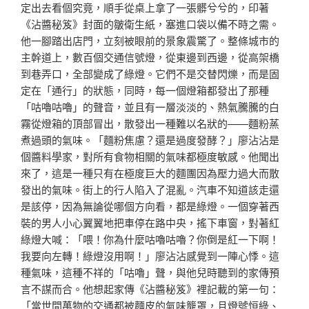
定出去看個究竟，順手從桌上拿了一張髒兮兮的，印著
《沾醬秘笈》封面的皺衛生紙，塞進口袋以備不時之需。
他一腳踏出店門，立刻被眼前的景象震驚了。整條城市的
主幹道上，數百個交通信號燈，從東邊到西邊，從高架橋
到巷弄口，全部變成了綠燈。它們不是交替閃爍，而是固
定在「通行」的狀態，同時，每一個燈箱都發出了那種
「咕嚕咕嚕」的聲音，並且有一層淡淡的、熱氣騰騰的白
霧從燈箱的頂部冒出，散發出一種難以名狀的——麵粉蒸
煮過頭的氣味。「麵粉焦慮？還是過度發酵？」廖沾沾是
個醬料學家，對所有食物相關的氣味都極度敏感。他聞出
來了，這是一種只有在極度巨大的麵團因為壓力過大而散
發出的氣味。街上的行人陷入了混亂。汽車不知道該走還
是該停，因為無論從哪個方向看，都是綠燈。一個穿著西
裝的男人小心翼翼地把車停在路中央，搖下車窗，對著紅
綠燈大喊：「喂！你為什麼咕嚕咕嚕？你倒是紅一下啊！
我要向左轉！綠燈沒用啊！」廖沾沾感覺到一陣心悸。這
種氣味，這種不祥的「咕嚕」聲，與他兒時聽到的家傳預
言不謀而合。他想起家傳《沾醬秘笈》裡記載的第一句：
「當世間萬物的交通都被麵皮的氣味籠罩，且燈號恒綠、