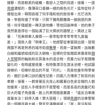
撞擊，而是輕柔的碰觸，像戀人之間的耳語。接著，一道
見證
濃郁的、像薄荷口香糖一樣的綠色光芒。猛地從柱子
爆發出來，瞬間吞噬了何手殘和他的掀背車。光芒消失
後，窄巷恢復了平靜，只剩下獨角獸雕像一臉困惑的表
情。何手殘感覺一陣天旋地轉，等他回過神來，他的車子
竟然垂直停在一個貼滿了巨大獎狀的牆壁上。獎狀上寫
著：「完美倒車入庫獎——第零點零零零零零九度偏
差。」落款人是「倒車王」。他趕緊從車窗探出頭，發現
周圍不再是熟悉的城市街道
教學
，而是一望無際、由無數
白線和編號組成的巨大網格。這裡的空氣聞起來像是新
個
人空間
買的輪胎和劣質香水的混合物，而重力似乎是隨機
變化的，有時感覺很重，有時像漂浮在游泳池裡。他試圖
按喇叭，但喇叭發出的不是「叭叭」，而是他童年時學會
的、關於泊車口訣的魔性兒歌。四面八方傳來了刺耳的剎
車聲，接著，一群穿著反光背心和戴著白色安全帽的人朝
他衝來。這些人手裡拿的不是警棍，而是長長的測量尺和
巨大的電子角度儀，臉上的表情極度嚴肅。「違反泊車維
度基本法！斜停入庫！罪大惡極！」領頭
見證
的泊車警察
用一個擴音器大喊，聲音充滿機械感。「我、我沒有斜