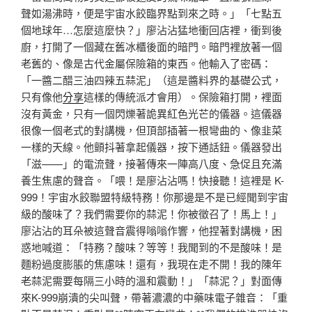
聲如湯沸時，便是宇宙水餃臨界點到來之時。」「七點五
個地球年…怎麼這麼快？」廖沾沾猛地衝回店裡，衝到後
廚，打開了一個藏在舊冰櫃後面的暗門。暗門裡放著一個
老舊的、像是古代金屬保險箱的東西。他輸入了密碼：
「一醬二醋三油四辣五蒜泥」（這是醬料界的基礎公式，
只有像他
分享
這樣的傳統派才會用）。保險箱打開，裡面
沒有黃金，只有一個閃爍著詭異紅色光芒的儀器。這儀器
很像一個老式的對講機，但頂部插著一根彎曲的、像韭菜
一樣的天線。他顫抖著拿起儀器，按下通話鈕。儀器發出
「滋——」的電流聲，接著傳來一陣高八度、急促且充滿
養生焦慮的聲音。「喂！是廖沾沾嗎！快接聽！這裡是 K-
999！宇宙水餃聯盟特級特務！你那邊是不是已經聞到宇宙
級的酸味了？我們需要你的蒜泥！你被徵召了！馬上！」
廖沾沾的耳朵被這聲音震得嗡嗡作響，他捏著對講機，困
惑地喊道：「特務？酸味？等等！我聞到的不是酸味！是
麵粉過度膨脹的焦慮味！還有，我現在走不開！我的陳年
老蒜泥需要每隔三小時的溫和震動！」「蒜泥？」對面傳
來K-999崩潰的尖叫聲，帶著濃濃的中藥味電子雜音：「重