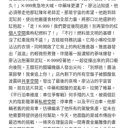
久！」K-999焦急地大喊，中藥味更濃了。廖沾沾知道，他
必須帶走他那缸陳年老蒜泥，那是宇宙的希望。他跑到蒜
泥缸前，使出他搬運食材的全部力量，將那口比他還胖的
缸抱起。「走！K-999！我們要從後院逃跑！別再管你的紅
個人空間
棗枸杞燃料了！」「不行！燃料是文明的基礎！
沒了紅棗我飛不遠！」吉娃娃特務抗議。它用小嘴咬住廖
沾沾的衣領，同時開啟了它背上的枸杞推進器。推進器發
出「滋滋」的輕微煎煮聲，伴隨著一股濃郁的蔘味爆發。
廖沾沾抱著蒜泥缸、K-999咬著他，一起從撞出來的洞口衝
向後院。王醋狂的醋罐機器人發出尖叫：「別想逃！醬油
黨餘孽！我會追上你！」店內剩下的所有空盤子被醋酸氣
波震碎
共享空間
，發出了最後的哀鳴。廖沾沾的宇宙冒
險，就在這片蒜泥、中藥和醋酸的混亂中，拉開了帷幕。
《平行泊車維度：車位爭奪戰》何手殘的人生，被兩個巨
大的陰影籠罩著
私密空間
：停車費，以及平行泊車。他那
輛老舊的掀背車，彷彿繼承了他所有的駕駛焦慮，從未在
他需要時提供過任何幫助。今天，他面臨的是城市傳說中
最恐怖的挑戰，一條夾在理髮店與一間專賣金屬雕像的畫