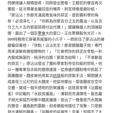
閃爍得讓人眼睛發疼，同時發出警報。王醋狂的聲音再次
響起，這次帶著金屬回音的嘲弄，刺耳得像是磨砂紙。
「廖沾沾！你那充滿腐敗氣味的蒜泥，是對醬料學的侮
辱！必須淨化！」「你將為你那百分之五的醬油，以及百
分之九十五的邪惡蒜頭付出代價！」醋罐機器人的頂端裂
開，露出了一個巨
聚會
大的管口，正在聚積藍色光芒。K-
999特務用它穿著燕尾服的小爪子，一把抓住了廖沾沾的褲
腳催促著他。「快點！沾沾先生！那是醋酸離子炮！專門
用來溶解有機發酵物的！」「它會把你的蒜泥在零點一秒
內變成無菌的、純淨的白醋！那是浩劫啊！」「不准動我
的蒜泥！」廖沾沾發出了醬料學家對待信仰般的怒吼。他
以一種專業包水餃的極限速度，從旁邊的麵粉堆中抓起了
兩團麵皮。麵皮被他用氣功
訪談
般的捏製手法，瞬間擴大
成直徑三公尺的巨大麵皮。他猛地擲出，兩張麵皮在空中
交疊，變成一個半透明的防禦護盾。這就是家傳《沾醬秘
笈》中記載的「水餃皮護盾」，薄韌而充滿彈性。藍色離
子炮光束猛烈地擊中麵皮護盾，發出了一聲像是汽水開蓋
的聲音。護盾劇烈震動，但奇蹟般地擋住了攻擊，只是散
發出濃郁的麵香。「這麵皮的延展性！完美！但撐不了太