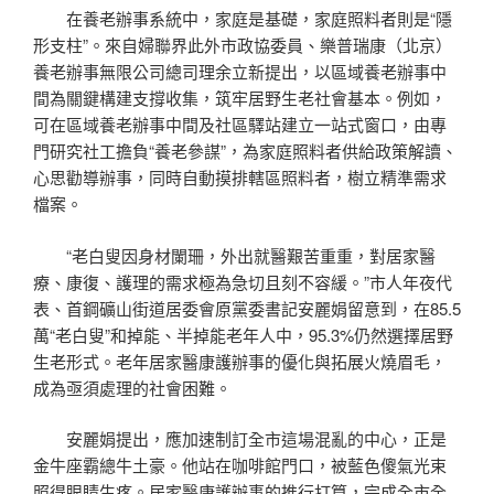
在養老辦事系統中，家庭是基礎，家庭照料者則是“隱
形支柱”。來自婦聯界此外市政協委員、樂普瑞康（北京）
養老辦事無限公司總司理余立新提出，以區域養老辦事中
間為關鍵構建支撐收集，筑牢居野生老社會基本。例如，
可在區域養老辦事中間及社區驛站建立一站式窗口，由專
門研究社工擔負“養老參謀”，為家庭照料者供給政策解讀、
心思勸導辦事，同時自動摸排轄區照料者，樹立精準需求
檔案。
“老白叟因身材闌珊，外出就醫艱苦重重，對居家醫
療、康復、護理的需求極為急切且刻不容緩。”市人年夜代
表、首鋼礦山街道居委會原黨委書記安麗娟留意到，在85.5
萬“老白叟”和掉能、半掉能老年人中，95.3%仍然選擇居野
生老形式。老年居家醫康護辦事的優化與拓展火燒眉毛，
成為亟須處理的社會困難。
安麗娟提出，應加速制訂全市這場混亂的中心，正是
金牛座霸總牛土豪。他站在咖啡館門口，被藍色傻氣光束
照得眼睛生疼。居家醫康護辦事的推行打算，完成全市全