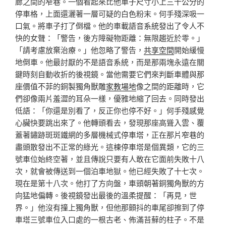
廊之間的窄巷。一個看起來比他車子尺寸小上三十公分的
停車格，上面還灑著一層可疑的白色粉末。何手殘深吸一
口氣。將車子打了倒檔。他的車載語音系統發出了令人不
快的女聲：「警告，後方障礙物距離：無限趨近於零。」
「請考慮放棄治療。」他忽略了警告，
共享空間
開始緩慢
地倒車。他最討厭的不是語音系統，而是那兩塊永遠在關
鍵時刻自動收折的後視鏡。當他需要它們來判斷車體與那
座價值不菲的銅製獨角獸雕
家教場地
像之間的距離時，它
們卻像兩片羞澀的耳朵一樣，優雅地縮了回去。同時發出
低語：「你還是別看了，反正你也停不好。」何手殘感覺
心臟快要跳出來了。他轉頭看去，發現那座高聳入雲、覆
蓋著鏽跡斑斑鐵網的多層機械式停車塔，正在那片窄巷的
盡頭散發出不正常的綠光。這棟停車塔是個異類，它的三
號車位始終空著，並且傳說只要有人敢在它面前失敗十八
次，就會被傳送到一個泊車地獄。他已經失敗了十七次。
現在是第十八次。他打了方向盤，車頭朝著銅獨角獸的方
向猛地偏轉。後視鏡發出最後的溫柔提醒：「再見，世
界。」他沒有撞上獨角獸，但他那顫抖的車尾卻擦到了停
車塔三號車位入口處的一根古老、佈滿苔蘚的柱子。不是