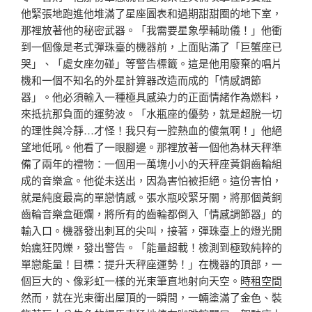
他緊張地跑進他堆滿了星座圖表和過期甜甜圈的地下室，
那裡放著他的秘密武器。「我需要星象學輔助儀！」他衝
到一個像是老式彈珠臺的機器前，上面貼滿了「巨蟹座已
哭」、「處女座勿碰」等警告標籤。這是他用廢棄的唱片
機和一個不知名的外星計算器改造而成的「情感調節
器」。他必須輸入一種極具感染力的正面情緒作為燃料，
來抵抗那負面的運勢波。「水瓶座的優勢，就是超脫一切
的理性與冷靜…才怪！我只有一腔熱血的傻氣啊！」他絕
望地低吼。他看了一眼腳邊。那裡放著一個他為林天秤準
備了兩年的禮物：一個用一萬塊小小的天秤座黃銅齒輪組
成的音樂盒。他從未送出，因為害怕被拒絕。這份害怕，
就是純度最高的單戀情感。張水瓶咬緊牙關，將那個黃銅
齒輪音樂盒砸爛，將所有的齒輪都倒入「情感調節器」的
輸入口。機器發出刺耳的尖叫，接著，彈珠臺上的燈光開
始瘋狂閃爍，發出警告。「能量超載！檢測到極致純粹的
單戀能量！目標：提升天秤座運勢！」在機器的頂部，一
個巨大的、像彩虹一樣的光束筆直地射向天空。
時租空間
然而，就在光束衝出屋頂的一瞬間，一輛塗滿了金色、裝