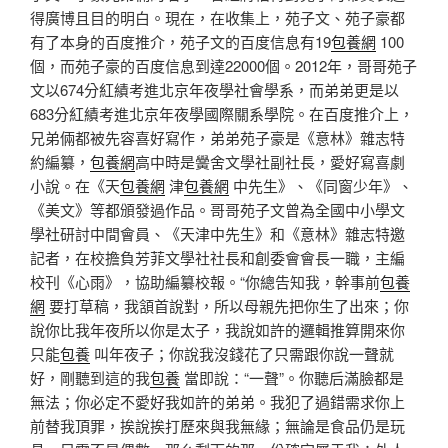
得廣博且目的明白。現在，在收集上，苑子文、苑子豪都
有了本身的百度推介，苑子文的百度信息有19
包養網
100
個，而苑子豪的百度信息到達22000個。2012年，哥哥苑子
文以674分紅績考進北京年夜學社會學系，而弟弟更是以
683分紅績考進北京年夜學國際關系學院。在百度推介上，
兄弟倆都被先容喜好寫作，弟弟苑子豪是《意林》雜志特
約編纂，
包養網
高中時是黌舍文學社副社長，愛好寫喜劇
小說。在《天
包養網
津
包養網
中先生》、《同窗少年》、
《美文》等都頒發過作品。哥哥苑子文曾為全國中小學文
學社研討中間會員、《天津中先生》和《意林》雜志特邀
記者，在校擔負芳菲文學社社長和創委會會長一職，主編
校刊《心雨》，協助編纂校報。“你總告知我，幹事前
包養
網
要打草稿，我頷首說對，所以母親先把你生了出來；你
說你比我年夜所以你是太子，我說如許的邏輯推算開來你
只能
包養
叫年夜子；你說我沒錢花了只需跟你說一聲就
好，剛聽到這的我
包養
當即說：“一聲”。你聽后滿臉都是
無法；你必定不愛好我如許的弟弟。我犯了過錯需求你上
前替我頂罪，挨說挨打歷來與我無緣；無論是食品仍是玩