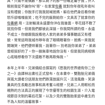
具，只需不是偶數，那么剩下的那一份確定屬于我；外人
眼前我從不論你叫“哥”，在家里
包養
就對你年夜吼年夜叫
沒有禮貌；你脫手打我我就喊爸媽，躲在他們身后看你被
怒斥卻嗤嗤偷笑；吃不完的飯剩給你，文具丟了就拿你的
包養網
用，注射輸液永遠要你沖在我後面，零花錢不敷了
就找你借，但是我們都彼此深諳，你我間所謂的借，永遠
不成立。你總跟我說看他人家的弟弟多懂事聽話又有禮
貌，常常這時我城市睜年夜了眼睛瞪著你，爸媽一來我就
開端哭，他們便哄著我，說著你— 別老說你弟弟了，弟弟
曾經挺好的了。你一臉無辜地說你沒有，但是我同病相憐
心底暗想看你下次還敢不敢再欺侮我。”
本年上半年，兄弟倆結合撰寫的《愿我的世界總有你二分
之一》由譯林出書社正式發布，在本書中，雙胞胎兄弟倆
與寬大讀者分送朋友他們跌蕩放誕升沉、活潑風趣、笑淚
兼具的生長勵志故事和高考奮斗經歷，兄弟二人用輕松而
親熱的方法真正的展現了今世優等生的校園生涯，介入電
視節目次制的幕后花絮，以及少見的雙胞胎家庭中產生的
不為人知的溫馨故事。