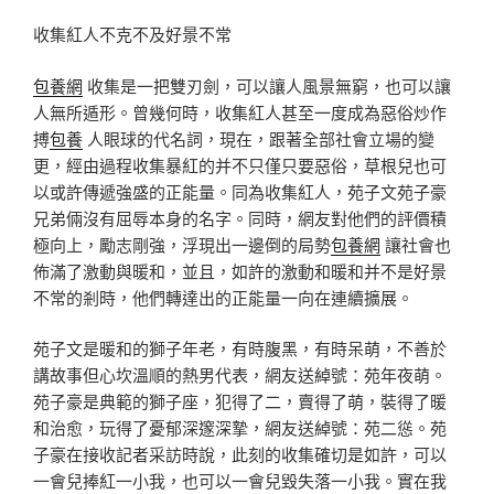
收集紅人不克不及好景不常
包養網
收集是一把雙刃劍，可以讓人風景無窮，也可以讓
人無所遁形。曾幾何時，收集紅人甚至一度成為惡俗炒作
搏
包養
人眼球的代名詞，現在，跟著全部社會立場的變
更，經由過程收集暴紅的并不只僅只要惡俗，草根兒也可
以或許傳遞強盛的正能量。同為收集紅人，苑子文苑子豪
兄弟倆沒有屈辱本身的名字。同時，網友對他們的評價積
極向上，勵志剛強，浮現出一邊倒的局勢
包養網
讓社會也
佈滿了激動與暖和，並且，如許的激動和暖和并不是好景
不常的剎時，他們轉達出的正能量一向在連續擴展。
苑子文是暖和的獅子年老，有時腹黑，有時呆萌，不善於
講故事但心坎溫順的熱男代表，網友送綽號：苑年夜萌。
苑子豪是典範的獅子座，犯得了二，賣得了萌，裝得了暖
和治愈，玩得了憂郁深邃深摯，網友送綽號：苑二慫。苑
子豪在接收記者采訪時說，此刻的收集確切是如許，可以
一會兒捧紅一小我，也可以一會兒毀失落一小我。實在我