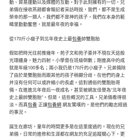
動、貿易運動以及媒體的互動。對于此刻擁有的一切，兄
弟倆在接收燕趙都會報記者采訪時說，我們，都不是生成
榮幸的那一類人，我們都不是神的孩子，我們在本身的範
疇里勤勤奮懇，就是最年夜的幸福。
從170斤小瘦子到北年夜史上最
包養
帥雙胞胎
假如把時光往前推幾年，苑子文和苑子豪并不現在天這般
光環纏身，魅力四射。小學曾在班級倒數；剛進高中的成
就是年級100多名；兩小我仍是170斤的小瘦子。兄弟倆除
了由於是雙胞胎而跟其他的孩子稍顯分歧，在他們的身上
并沒有任何可以或許縮小的長處。這對通俗的雙胞胎哥
倆，在進進北年夜后一夜成名，甚至被網友佳譽為“北年夜
史上最帥雙胞胎”。但是，這些概況的工具，兄弟倆看得很
淡。而真
包養
正讓
包養網
網友驚嘆的，是他們的勵志經過
的事況。
誕生在廊坊，童年的時間更多是在這里度過的。現在的兄
弟倆，日常的進修和生涯都在網友的充足追蹤關心下，更