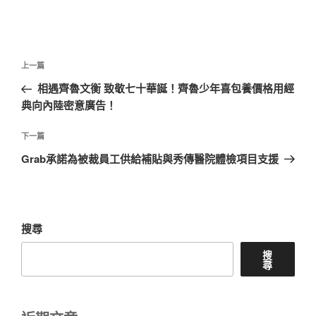
文
上
上一篇
章
一
相遇齊魯文衡 致敬七十華誕！齊魯少年喜包養價格用經
導
篇
典向內陸密意廣告！
覽
文
章
下
下一篇
一
Grab承諾為被裁員工供給補貼與秀傳醫院體檢項目支援
篇
文
章
搜尋
搜
尋