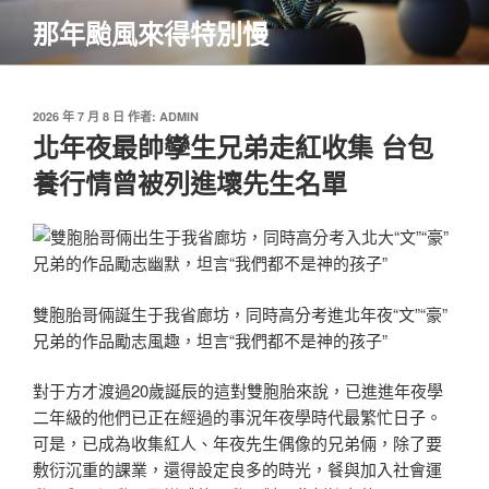
跳
那年颱風來得特別慢
至
主
要
內
發
2026 年 7 月 8 日
作者:
ADMIN
佈
北年夜最帥孿生兄弟走紅收集 台包
容
於
養行情曾被列進壞先生名單
雙胞胎哥倆誕生于我省廊坊，同時高分考進北年夜“文”“豪”
兄弟的作品勵志風趣，坦言“我們都不是神的孩子”
對于方才渡過20歲誕辰的這對雙胞胎來說，已進進年夜學
二年級的他們已正在經過的事況年夜學時代最繁忙日子。
可是，已成為收集紅人、年夜先生偶像的兄弟倆，除了要
敷衍沉重的課業，還得設定良多的時光，餐與加入社會運