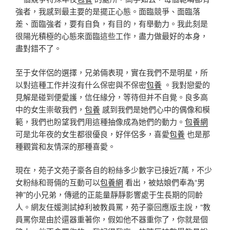
強者，我感到最主要的是擺正心態。面臨競爭、面臨落
差、面臨強者，要有自負，有目的，有舉動力。我此刻是
很陽光積極的心態來面臨這些工作，盡力做最好的本身，
盡對錯不了。
至于女伴侶的選擇，兄弟倆表現，實在我們不是明星，所
以對這種工作并沒有什么保密與不保密
包養
。我對戀愛的
見解是碰到便愛護，信任緣分，等待但并不自覺。良多高
中的女生崇敬我們，
包養
感到我們是她們心中的偶像和模
範，我們也盼望我們用這種抽像成為她們的動力。
包養網
可是北年夜的女生都很優良，好伴侶多，喜愛
包養
也是那
種觀賞和友情深的那種喜愛。
現在，苑子文苑子豪各自的粉絲多少數字已接近7萬，不少
女粉絲和哥倆的互動可以
包養網
看出，被姑娘們奉為“男
神”的小兄弟，傳遞的正能量靜靜影響處于生長期的同齡
人。網友任媛測試掉利被教員罵，苑子豪回應版主說，“教
員罵你是由於還器重著你，假如他不器重你了，你就是個