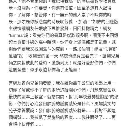
路人，他不會罵你的。我記得我高一的時辰被數學教員說
笨，沒關系，你要想，你還有價值，因至多還有人記得
你，了解你，想管你，有一無邪的他人累了不睬你的時
辰，那才是你該悲傷的時辰呢
包養
，加油！”如許的回應版
主很快讓網友任媛放下思惟累贅，回回抖擻精力！網友
“Emma”說：看完你們的書真是感歎頗多啊，讓我不由回憶
起本身奮斗過的高中時期，你們身上滿滿都是正能量，感
謝你們讓我又找回奮斗的感到。一路加油吧！網友“命運好
風趣”說 ：收到書的第一天 熬夜也總算是看完了，讀到兄弟
倆之間對彼此的愛時，激動到哭！就是好愛好你們，你們
這個全體！似乎永遠都佈滿了正能量！
有網友曾向兄弟倆發問：我在離你萬千公里的地盤上用一
切你了解或你不了解的處所追蹤關心你們，飛馳來黌舍以
最快的速率上教室，就想問問，對“北年夜最帥雙胞胎”的頭
銜，你們打心底發自肺腑的感觸感染是什么？風趣搞笑的
苑子豪答覆說：發自肺腑的感觸感染就是……我對不起這
個稱號……我拉低了雙胞胎的程度……我往面壁了……再
會吧小伙伴們……