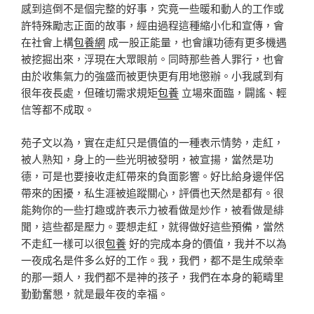
感到這倒不是個完整的好事，究竟一些暖和動人的工作或
許特殊勵志正面的故事，經由過程這種縮小化和宣傳，會
在社會上構
包養網
成一股正能量，也會讓功德有更多機遇
被挖掘出來，浮現在大眾眼前。同時那些善人罪行，也會
由於收集氣力的強盛而被更快更有用地懲辦。小我感到有
很年夜長處，但確切需求規矩
包養
立場來面臨，闢謠、輕
信等都不成取。
苑子文以為，實在走紅只是價值的一種表示情勢，走紅，
被人熟知，身上的一些光明被發明，被宣揚，當然是功
德，可是也要接收走紅帶來的負面影響。好比給身邊伴侶
帶來的困擾，私生涯被追蹤關心，評價也天然是都有。很
能夠你的一些打趣或許表示力被看做是炒作，被看做是緋
聞，這些都是壓力。要想走紅，就得做好這些預備，當然
不走紅一樣可以很
包養
好的完成本身的價值，我并不以為
一夜成名是件多么好的工作。我，我們，都不是生成榮幸
的那一類人，我們都不是神的孩子，我們在本身的範疇里
勤勤奮懇，就是最年夜的幸福。