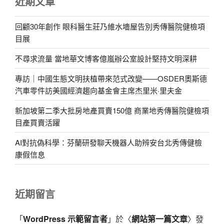
近期文章
回顧30年創作 眼科醫生莊乃維水墻屋告別秀傳醫院健檢項
目展
不尋求流量 當地華文博客億嵐辦公室設計堅持文明深耕
專訪｜中國生態文明扶植帶來范式改變——OSDER奧斯德
汽車零件訪美國經濟趨向基金會主席杰里米·里夫金
新加坡第二季大批房地產買賣150億 商業地秀傳醫院健檢項
目產買賣活躍
AI對抗偽科學：芬蘭研發聊天機器人助辨安台北秀傳健檢
康假信息
近期留言
「
WordPress 示範留言者
」於〈
網站第一篇文章
〉發