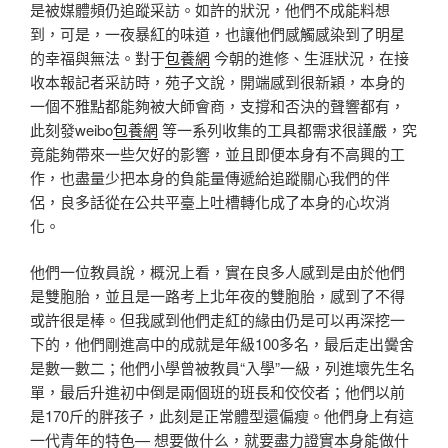
是被媒體頻仍追蹤采訪。如許的狀況，他們不成能料想
到，可是，一夜暴紅的味道，也讓他們感觸感染到了明星
的幸福與無法。對于
包養網
今朝的進修、生涯狀況，在接
收本報記者采訪時，苑子文說，開端感到很新穎，本身的
一個不雅點都能夠被大師會商，支撐和否決的聲響都有，
此刻發weibo
包養網
等一系列收集的工具都需求很謹嚴，究
竟能夠帶來一些欠好的影響，並且即便本身有不高興的工
作，也盡量少把本身的負能量傳遞給追蹤關心我們的伴
侶，良多話從在公共平臺上吐槽轉化成了本身的心坎消
化。
他們一位教員說，概況上看，實在良多人感到是由於他們
是雙胞胎，並且是一路考上北年夜的雙胞胎，感到了不得
或許很是棒。但我感到他們走紅的緣由仍是可以再深挖一
下的，他們剛進高中的成就是年級100多名，最后走出黌舍
是數一數二；他們小學曾被教員“入學”一級，列進壞先生名
單，最后升進初中倒是兩個班的班長和佼佼者；他們以前
是170斤的胖孩子，此刻是正常體型還偏瘦。他們身上有這
一代青年的特色— 想要做什么，就要盡力證實本身能做什