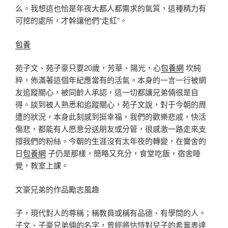
么。我想這也恰是年夜大都人都需求的氣質，這種精力有
可挖的處所，才幹讓他們“走紅”。
包養
苑子文、苑子豪只要20歲，芳華、陽光，心
包養網
坎純
粹，佈滿著這個年紀應當有的活氣。本身的一言一行被網
友追蹤關心，被同齡人承認，這一切都讓兄弟倆很是自
得。談到被人熟悉和追蹤關心，苑子文說，對于今朝的周
遭的狀況，本身此刻感到挺幸福，我們的歡樂悲戚，快活
傷悲，都能有人愿意分送朋友或分管，很感激一路走來支
撐我們的粉絲。今朝的生涯沒有太年夜的轉變，在黌舍的
日
包養網
子仍是那樣，簡略又充分，食堂吃飯，宿舍睡
覺，教室上課。
文豪兄弟的作品勵志風趣
子，現代對人的尊稱；稱教員或稱有品德、有學問的人。
子文、子豪兄弟倆的名字，曾經將怙恃對兒子的希冀表達