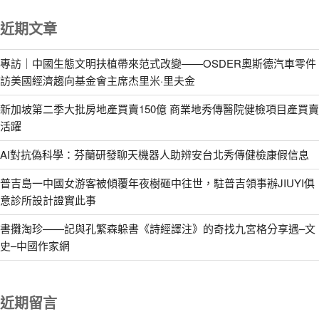
近期文章
專訪｜中國生態文明扶植帶來范式改變——OSDER奧斯德汽車零件
訪美國經濟趨向基金會主席杰里米·里夫金
新加坡第二季大批房地產買賣150億 商業地秀傳醫院健檢項目產買賣
活躍
AI對抗偽科學：芬蘭研發聊天機器人助辨安台北秀傳健檢康假信息
普吉島一中國女游客被傾覆年夜樹砸中往世，駐普吉領事辦JIUYI俱
意診所設計證實此事
書攤淘珍——記與孔繁森躲書《詩經譯注》的奇找九宮格分享遇–文
史–中國作家網
近期留言