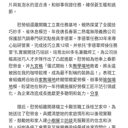
片與氣泡水的混合液。和辦事保證任務，確保蒼生暖和過
節。
慰勞組還離開職工立異任務基地，親熱探望了全國技
巧妙手、省休息模范、年夜唐長春第二熱電無限義務公司
保護部汽鍋專門研究點檢員李德軍。李德軍任務33年來專
心鉆研營業，完成技巧立異12項，并依托“李德軍焊接任務
室”扎實展開技巧培訓，培育出60多名兼職焊工，為公司扶
植高技巧人才步隊作出了凸起進獻。慰勞組為他奉上春節
慰勞金，并
九宮格
「儀式開始！失
教學場地
敗者，將永遠
被困在我的咖啡館裡，成為最不對稱的裝飾品！」表現工
會組織將自始自
家教場地
終關懷關愛勞模、辦事勞
瑜伽場
地
模，盼望他在新的一年持續施展好勞模工匠示范引領感
化，為企業改造成長進獻更多聰明和氣力。
分享
隨后，慰勞組離開建檔立卡艱苦職工孫桂芝家中，為
她送往了慰勞金，具體清楚她的家庭情形和以後現實艱
苦，鼓勵她和家人建
小樹屋
立
訪談
克服艱苦的信念和決
計，吩咐各級工會要充足施展橋梁紐帶感
共享空間
化，更