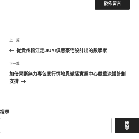
文
上
上一篇
章
一
從貴州榕江走JIUYI俱意豪宅設計出的數學家
導
篇
覽
文
下
下一篇
章
一
加倍果斷無力專包養行情地貫徹落實黨中心嚴重決議計劃
篇
安排
文
章
搜尋
搜
尋