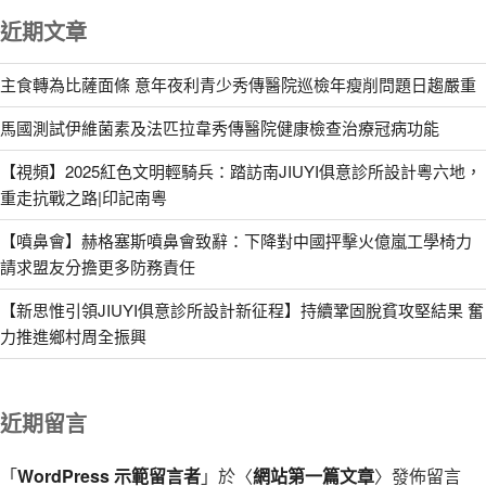
近期文章
主食轉為比薩面條 意年夜利青少秀傳醫院巡檢年瘦削問題日趨嚴重
馬國測試伊維菌素及法匹拉韋秀傳醫院健康檢查治療冠病功能
【視頻】2025紅色文明輕騎兵：踏訪南JIUYI俱意診所設計粵六地，
重走抗戰之路|印記南粵
【噴鼻會】赫格塞斯噴鼻會致辭：下降對中國抨擊火億嵐工學椅力
請求盟友分擔更多防務責任
【新思惟引領JIUYI俱意診所設計新征程】持續鞏固脫貧攻堅結果 奮
力推進鄉村周全振興
近期留言
「
WordPress 示範留言者
」於〈
網站第一篇文章
〉發佈留言