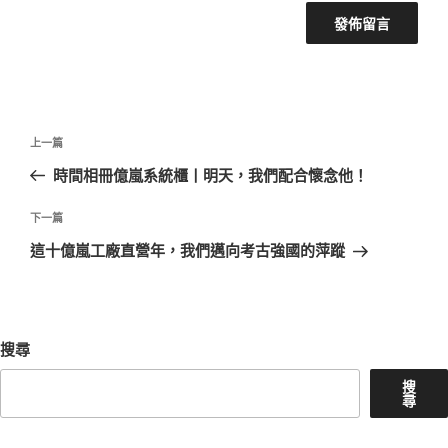
文
上
上一篇
章
一
時間相冊億嵐系統櫃丨明天，我們配合懷念他！
導
篇
覽
文
下
下一篇
章
一
這十億嵐工廠直營年，我們邁向考古強國的萍蹤
篇
文
章
搜尋
搜
尋