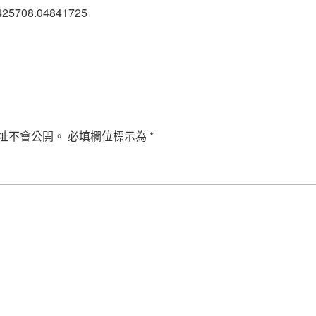
425708.04841725
址不會公開。
必填欄位標示為
*