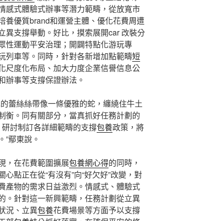
情感式體驗式辦事等潛力範疇，從放寬市
養優質brand和運營主體、優化花費周遭
異支撐舉動。好比，摸索展開car 改裝分
眾性運動平安治理；開闢特點化游玩專
玩列車等。同時，針對各新增加點範疇
短
化尺度化布局、加大力度企業信譽信息公
和辦事等支撐保證辦法。
她的蕾絲絲帶像一條優雅的蛇，纏繞住牛土
制衡。同有關部分，當真抓好任務計劃的
，研討制訂各詳細範疇的支撐
包養
政策，將
。”鄢東說。
現，在花費範圍擴展
包養網心得
的同時，
關心點正在從“有沒有”向“好欠好”改變，對
費產物的需求日益激烈。情感式、體驗式
的。針對這一新興範疇，任務計劃從立異
狀況、立異
包養
花費場景等方面予以支撐