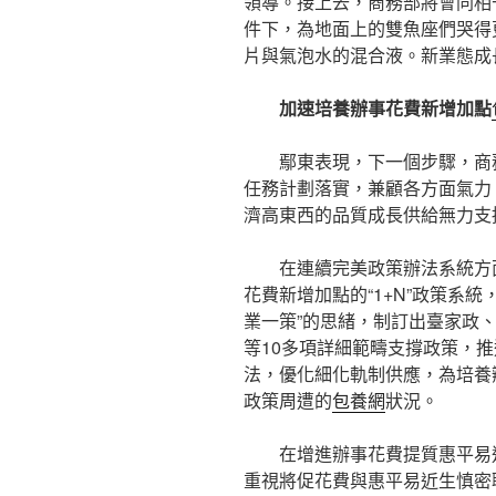
領導。接上去，商務部將會同相
件下，為地面上的雙魚座們哭得
片與氣泡水的混合液。新業態成
加速培養辦事花費新增加點
鄢東表現，下一個步驟，商
任務計劃落實，兼顧各方面氣力
濟高東西的品質成長供給無力支
在連續完美政策辦法系統方
花費新增加點的“1+N”政策系統
業一策”的思緒，制訂出臺家政、
等10多項詳細範疇支撐政策，
法，優化細化軌制供應，為培養
政策周遭的
包養網
狀況。
在增進辦事花費提質惠平易
重視將促花費與惠平易近生慎密