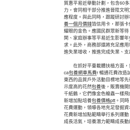
質惠平易近舉動計劃，包含60
力，會同相干部分推進晉陞文明
應程度。與此同時，跟蹤研討辦
養一個月價錢
箔信用卡，那張卡
耀眼的金色。應國民群眾新等待
閑、家庭辦事等平易近生影響年
求。此外，商務部還將充足應用
進失業增收，推進完成失業、支
在抓好平臺載體扶植方面，
ca
包養網車馬費
r 暢通花費改
東西的品質戶外活動目標地等先
示度高的花然
包養
後，販賣機開
千紙鶴，它們像金色蝗蟲一樣飛
新增加點培養
包養價格ptt
。同時
花費運動，領導各地充足發掘資
花費新增加點範疇舉行系列運動，
成長活氣，培養潛力範疇成長動