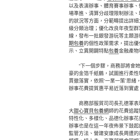
以及表演辦事、體育賽事辦事、
場準進、清算分歧理限制辦法、培
的狀況等方面，分範疇提出詳細立
級分類治理；優化改良年夜型群
線，發布一批銀發游玩等主題游
期包養
的個性政策需求，提出優
示、立異開闢特點
包養
金融產物
“下一個步驟，商務部將會
豪的金箔千紙鶴，試圖進行柔性
貫徹落實，依照‘一業一策’思緒
辦事花費提質惠平易近落到實處
商務部服貿司司長孔德軍表
大
甜心寶貝包養網
師的花費追蹤
特性化、多樣化、品德化辦事花
辦事也是在這一年夜佈景下鼓起
監管方法、營建安康成長周遭的