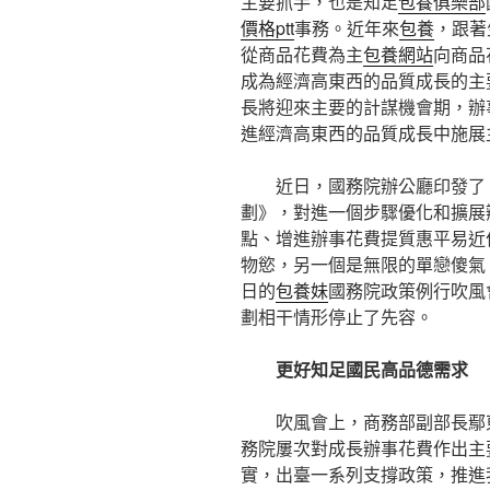
主要抓手，也是知足
包養俱樂部
價格ptt
事務。近年來
包養
，跟著
從商品花費為主
包養網站
向商品
成為經濟高東西的品質成長的主
長將迎來主要的計謀機會期，辦
進經濟高東西的品質成長中施展
近日，國務院辦公廳印發了
劃》，對進一個步驟優化和擴展
點、增進辦事花費提質惠平易近
物慾，另一個是無限的單戀傻氣
日的
包養妹
國務院政策例行吹風
劃相干情形停止了先容。
更好知足國民高品德需求
吹風會上，商務部副部長鄢
務院屢次對成長辦事花費作出主
實，出臺一系列支撐政策，推進