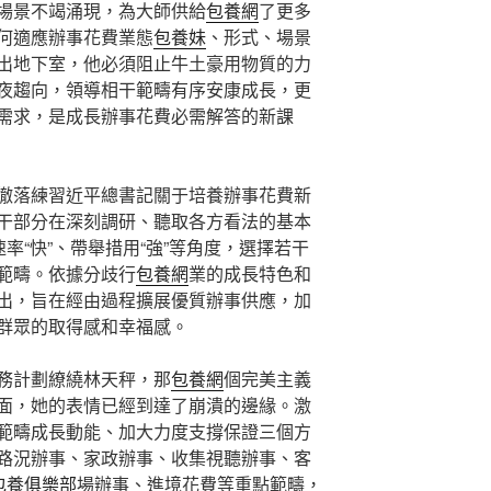
場景不竭涌現，為大師供給
包養網
了更多
何適應辦事花費業態
包養妹
、形式、場景
出地下室，他必須阻止牛土豪用物質的力
夜趨向，領導相干範疇有序安康成長，更
需求，是成長辦事花費必需解答的新課
徹落練習近平總書記關于培養辦事花費新
干部分在深刻調研、聽取各方看法的基本
速率“快”、帶舉措用“強”等角度，選擇若干
範疇。依據分歧行
包養網
業的成長特色和
出，旨在經由過程擴展優質辦事供應，加
群眾的取得感和幸福感。
務計劃繚繞林天秤，那
包養網
個完美主義
面，她的表情已經到達了崩潰的邊緣。激
範疇成長動能、加大力度支撐保證三個方
路況辦事、家政辦事、收集視聽辦事、客
包養俱樂部
場辦事、進境花費等重點範疇，