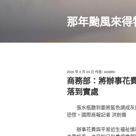
跳
至
那年颱風來得
主
要
內
容
發
2026 年 2 月 23 日
作者:
ADMIN
佈
商務部：將辦事花費
於
落到實處
張水瓶聽到要將藍色調成灰
恐慌。國際商報記者 洪劍儒
辦事花費與平易近生福祉慎