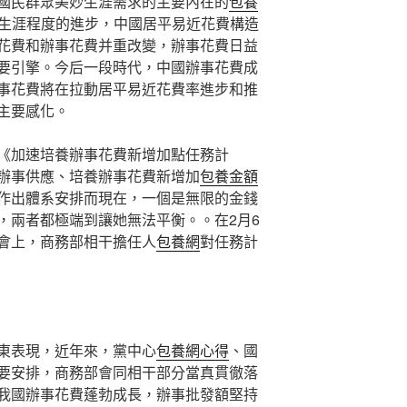
國民群眾美妙生涯需求的主要內在的
包養
生涯程度的進步，中國居平易近花費構造
花費和辦事花費并重改變，辦事花費日益
要引擎。今后一段時代，中國辦事花費成
事花費將在拉動居平易近花費率進步和推
主要感化。
《加速培養辦事花費新增加點任務計
辦事供應、培養辦事花費新增加
包養金額
作出體系安排而現在，一個是無限的金錢
，兩者都極端到讓她無法平衡。。在2月6
會上，商務部相干擔任人
包養網
對任務計
東表現，近年來，黨中心
包養網心得
、國
要安排，商務部會同相干部分當真貫徹落
我國辦事花費蓬勃成長，辦事批發額堅持