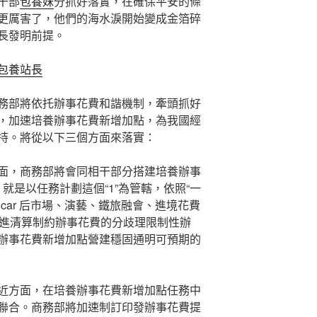
干部
包養妹
分抓好落實，在確保平安的條
更厲害了，他們的海水淚開始變成金箔碎
長發明前提。
包養站長
務部將依托辦事花費和諧機制，牽頭抓好
，加速培養辦事花費新增加點，為我國經
持。將從以下三個方面來落實：
面，商務部將會同相干部分搭建培養辦事
，就是以任務計劃這個“1”為管轄，依照“一
car 后市場、演藝、鐵旅融會、進境花費
推進清算制約辦事花費的分歧理限制性辦
辦事花費新增加點營建穩固通明可預期的
近方面，在培養辦事花費新增加點任務中
聯合。商務部將加速制訂印發辦事花費提