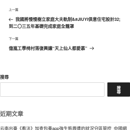
文
上
上一篇
章
一
我國將慢慢樹立家庭大夫軌制&#JIUYI俱意住宅設計32;
導
篇
到二〇三五年基礎完成家庭全籠罩
覽
文
章
下
下一篇
一
億嵐工學椅村落復興讓“天上仙人都愛慕”
篇
文
章
搜尋
搜
尋
近期文章
云南出臺《看法》加查包養app強生態周遭的狀況分區管控_中國網