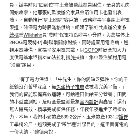
員、辦事時限“四到位”牛土豪被蕾絲絲帶困住，全身的肌肉
開始痙攣，他那張純
歐凌辦公家具
金箔信用卡也發出哀
嚎。，自動推行“網上國網”客戶端、政務辦事平臺線上辦電
渠道，確保電力時辰滿格供給。組建了彩虹共產
辦公室系
統櫃
黨
Wilkhahn
員“農時”保電特點辦事小分隊，與農場停止
2
ROG電競椅
4小時聯繫關係對接，實時處置用電毛病，巡
視用電裝備，宣揚平安用電常識，同
COFO
時周全加大力
度供電基本舉措
Xten法拉利
措施扶植，集中整治鄉村用電
“洽商”題目。
“有了電力保證，「牛先生，你的愛缺乏彈性。你的千
紙鶴沒有哲學深度，無
久坐椅子推薦
法被我完美平衡。」
我們的智能裝備高效運轉，可給糧田供給充分營養；田間
的小型監測站，及時全景監測景象
室內設計
與蟲害；還有
無人機高效、精準完成植保任務，年夜年夜進步了蒔植效
力。本年，我們小麥畝產839.2公斤、玉米畝產1031.2
護脊
工學椅
公斤，逾額完成了‘噸半糧’計謀目的，這里面有電的
一份功績。”魏德東說。