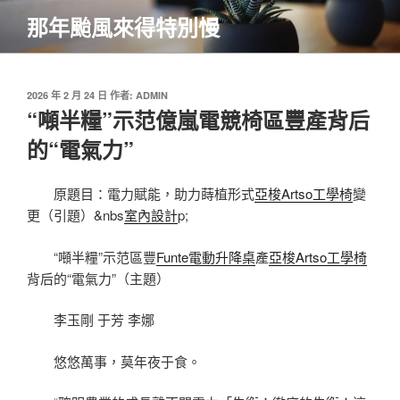
跳
那年颱風來得特別慢
至
主
要
內
發
2026 年 2 月 24 日
作者:
ADMIN
佈
“噸半糧”示范億嵐電競椅區豐產背后
容
於
的“電氣力”
原題目：電力賦能，助力蒔植形式
亞梭Artso工學椅
變
更（引題）&nbs
室內設計
p;
“噸半糧”示范區豐
Funte電動升降桌
產
亞梭Artso工學椅
背后的“電氣力”（主題）
李玉剛 于芳 李娜
悠悠萬事，莫年夜于食。