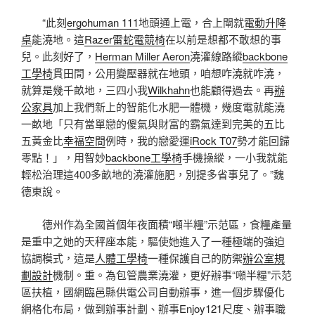
“此刻
ergohuman 111
地頭通上電，合上閘就
電動升降
桌
能澆地。這
Razer雷蛇電競椅
在以前是想都不敢想的事
兒。此刻好了，
Herman Miller Aeron
澆灌線路縱
backbone
工學椅
貫田間，公用變壓器就在地頭，咱想咋澆就咋澆，
就算是幾千畝地，三四小我
Wilkhahn
也能顧得過去。再
辦
公家具
加上我們新上的智能化水肥一體機，幾度電就能澆
一畝地「只有當單戀的傻氣與財富的霸氣達到完美的五比
五黃金比
幸福空間
例時，我的戀愛運
iRock T07
勢才能回歸
零點！」，用智妙
backbone工學椅
手機操縱，一小我就能
輕松治理這400多畝地的澆灌施肥，別提多省事兒了。”魏
德東說。
德州作為全國首個年夜面積“噸半糧”示范區，食糧產量
是重中之她的天秤座本能，驅使她進入了一種極端的強迫
協調模式，這是
人體工學椅
一種保護自己的防禦
辦公室規
劃設計
機制。重。為包管農業澆灌，更好辦事“噸半糧”示范
區扶植，國網臨邑縣供電公司自動辦事，進一個步驟優化
網格化布局，做到辦事計劃、辦事
Enjoy121
尺度、辦事職