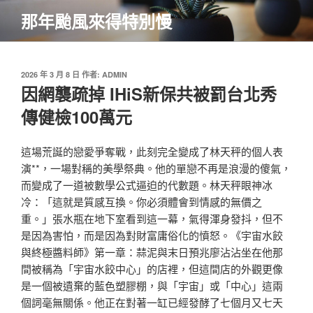
跳
那年颱風來得特別慢
至
主
要
內
發
2026 年 3 月 8 日
作者:
ADMIN
佈
因網襲疏掉 IHiS新保共被罰台北秀
容
於
傳健檢100萬元
這場荒誕的戀愛爭奪戰，此刻完全變成了林天秤的個人表
演**，一場對稱的美學祭典。他的單戀不再是浪漫的傻氣，
而變成了一道被數學公式逼迫的代數題。林天秤眼神冰
冷：「這就是質感互換。你必須體會到情感的無價之
重。」張水瓶在地下室看到這一幕，氣得渾身發抖，但不
是因為害怕，而是因為對財富庸俗化的憤怒。《宇宙水餃
與終極醬料師》第一章：蒜泥與末日預兆廖沾沾坐在他那
間被稱為「宇宙水餃中心」的店裡，但這間店的外觀更像
是一個被遺棄的藍色塑膠棚，與「宇宙」或「中心」這兩
個詞毫無關係。他正在對著一缸已經發酵了七個月又七天