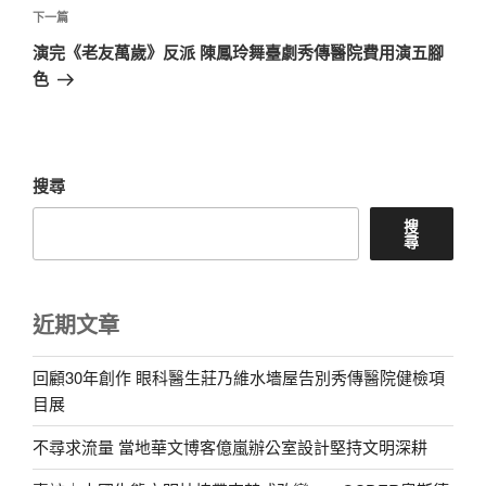
章
下
下一篇
一
演完《老友萬歲》反派 陳鳳玲舞臺劇秀傳醫院費用演五腳
篇
色
文
章
搜尋
搜
尋
近期文章
回顧30年創作 眼科醫生莊乃維水墻屋告別秀傳醫院健檢項
目展
不尋求流量 當地華文博客億嵐辦公室設計堅持文明深耕