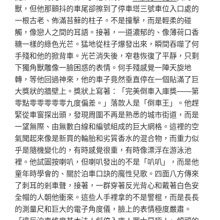
獸，但他那顫抖的車尾卻擦到了停車塔三號車位入口處的
一根古老、佈滿苔蘚的柱子。不是撞擊，而是輕柔的碰
觸，像戀人之間的耳語。接著，一道濃郁的、像薄荷口香
糖一樣的綠色光芒。猛地從柱子爆發出來，瞬間吞噬了何
手殘和他的掀背車。光芒消失後，窄巷恢復了平靜，只剩
下獨角獸雕像一臉困惑的表情。何手殘感覺一陣天旋地
轉，等他回過神來，他的車子竟然垂直停在一個貼滿了巨
大獎狀的牆壁上。獎狀上寫著：「完美倒車入庫獎——第
零點零零零零零九度偏差。」落款人是「倒車王」。他趕
緊從車窗探出頭，發現周圍不再是熟悉的城市街道，而是
一望無際、由無數白線和編號組成的巨大網格。這裡的空
氣聞起來像是新買的輪胎和劣質香水的混合物，而重力似
乎是隨機變化的，有時感覺很重，有時像漂浮在游泳池
裡。他試圖按喇叭，但喇叭發出的不是「叭叭」，而是他
童年時學會的、關於泊車口訣的魔性兒歌。四面八方傳來
了刺耳的剎車聲，接著，一群穿著反光背心和戴著白色安
全帽的人朝他衝來。這些人手裡拿的不是警棍，而是長長
的測量尺和巨大的電子角度儀，臉上的表情極度嚴肅。