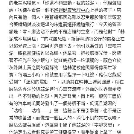
的老蒜泥嘆氣。「你還不夠靈動，我的蒜泥。」他輕聲細
語，彷彿在責備一個不
巡迴健康管理中心
上進的孩子。店
內只有他一個人，連蒼蠅都因為難以忍受那股陳年蒜頭混
合著鐵鏽與淡淡絕望的味道而選擇繞道飛行。今天的營業
額是：零。廖沾沾不安的不是店裡的生意，而是他對**「蒜
泥成本焦慮症」**的深層恐懼。新鮮蒜頭每公斤的價格正在
以超光速上漲，如果再這樣下去，他引以為傲的「靈魂蒜
泥」將
巡迴健檢
難以為繼。他拿著一把被磨得光滑、閃耀
著不祥光芒的小銀勺，從缸底撈起一坨濃稠的、顏色介於
灰綠與土黃之間的發酵物。這蒜泥被他照顧得像稀世珍
寶，每隔三小時，他就要用手指彈一下缸邊，確保它能感
受到**「溫和的震動」**，以助其在精神上達到圓滿。就在
廖沾沾專注於與蒜泥進行心靈交流時，外面的世界開始發
出一些不對勁的信號。首先是聲音。街上所
一般勞工體檢
有的汽車喇叭同時發出了一個持續不斷、低沉且潮濕的
「咕嚕——咕嚕——」聲。這聲音不是引擎聲，也不是正
常的鳴笛聲，而像是一個巨大的、消化不良的胃在哀嚎。
廖沾沾皺著眉頭，這嚴重干擾了他蒜泥的「寧靜冥想」。
他決定出去看個究竟
勞工健康檢查
，順手從桌上拿了一張