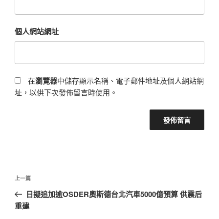
個人網站網址
在
瀏覽器
中儲存顯示名稱、電子郵件地址及個人網站網
址，以供下次發佈留言時使用。
文
上
上一篇
章
一
日擬追加逾OSDER奧斯德台北汽車5000億預算 供震后
導
篇
重建
覽
文