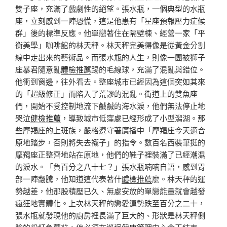
雙子座，充滿了戲劇性的絕望。張水瓶，一個典型的水瓶
座，立刻感到一陣恐慌，這是他患有「星座預報壓力症候
群」後的標準反應。他單戀著住在隔壁棟、經營一家「平
衡美學」咖啡館的林天秤。林天秤完美得像是從黃金分割
線中走出來的藝術品。而張水瓶的人生，則像一團被獅子
座暴君隨意亂
體檢推薦
踢的毛線球，充滿了混亂與錯位。
他衝到窗邊，往外看去。整座城市已經因為這個突如其來
的「超級修正」而陷入了荒謬的混亂。街道上的雙魚座
們，開始不受控制地流下鹹鹹的海水淚，他們無法停止地
哭泣
健檢推薦
，導致城市低窪處已經形成了小型潟湖。那
些摩羯座的上班族，嚴格遵守著廣播中「摩羯座今天適合
原地踏步，否則將失去襪子」的指令。數百名西裝筆挺的
摩羯座正整齊地站在原地，他們的鞋子裡裝滿了已經潮濕
的淚水。「負百分之八十七？」張水瓶喃喃自語，感到胃
部一陣翻騰，他知道這代表著什
體檢推薦
麼。林天秤的運
勢越差，他那股積壓已久、無處安放的單戀能量就會越發
瘋狂地實體化。上次林天秤的戀愛運勢跌至百分之二十，
張水瓶就發現他的廚房裡長滿了巨大的、形狀是林天秤側