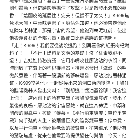
地擊中麵皮護盾，發出了一聲像是汽水開蓋的聲音。護盾
劇烈震動，但奇蹟般地擋住了攻擊，只是散發出濃郁的麵
香。「這麵皮的延展性！完美！但撐不了太久！」K-999焦
急地大喊，中藥味更濃了。廖沾沾知道，他必須帶走他那
缸陳年老蒜泥，那是宇宙的希望。他跑到蒜泥缸前，使出
他搬運食材的全部力量，將那口比他還胖的缸抱起。
「走！K-999！我們要從後院逃跑！別再管你的紅棗枸杞燃
料了！」「不行！燃料是文明的基礎！沒了紅棗我飛不
遠！」吉娃娃特務抗議。它用小嘴咬住廖沾沾的衣領，同
時開啟了它背上的枸杞推進器。推進器發出「滋滋」的輕
微煎煮聲，伴隨著一股濃郁的蔘味爆發。廖沾沾抱著蒜泥
缸、K-999咬著他，一起從撞出來的洞口衝向後院。王醋狂
的醋罐機器人發出尖叫：「別想逃！醬油黨餘孽！我會追
上你！」店內剩下的所有空盤子被醋酸氣波震碎，發出了
最後的哀鳴。廖沾沾的宇宙冒險，就在這片蒜泥、中藥和
醋酸的混亂中，拉開了帷幕。《平行泊車維度：車位爭奪
戰》何手殘的人生，被兩個巨大的陰影籠罩著：停車費，
以及平行泊車。他那輛老舊的掀背車，彷彿繼承了他所有
的駕駛焦慮，從未在他需要時提供過任何幫助。今天，他