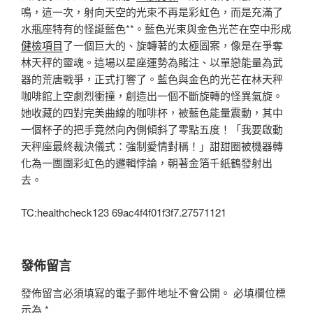
鳴，這一次，射向天空的光束不再是彩虹色，而是充滿了
水瓶座特有的怪誕藍色**。藍色光束與金色光芒在空中形成
健檢項目
了一個巨大的、旋轉著的太極圖案，像是在爭奪
林天秤的靈魂。這場以星座運勢為賭注、以單戀能量為武
器的荒唐戰爭，正式打響了。藍色與金色的光芒在林天秤
咖啡館上空劇烈衝撞，創造出一個不斷旋轉的怪異氣旋。
她收藏的四對完美曲線的咖啡杯，被藍色能量震動，其中
一個杯子的把手竟然向內側傾斜了零點五度！「我要啟動
天秤座最終裁決儀式：強制愛情對稱！」甜甜圈被機器轉
化為一團團彩虹色的邏輯悖論，朝著金箔千紙鶴發射出
去。
TC:healthcheck123 69ac4f4f01f3f7.27571121
發佈留言
發佈留言必須填寫的電子郵件地址不會公開。
必填欄位標
示為
*