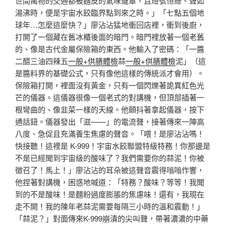
世間萬物的交通都被麵皮的氣味籠罩，且燈號恒綠、聲如
湯沸時，便是宇宙水餃臨界點到來之時。」「七點五個地
球年…怎麼這麼快？」廖沾沾猛地衝回店裡，衝到後廚，
打開了一個藏在舊冰櫃後面的暗門。暗門裡放著一個老舊
的、像是古代金屬保險箱的東西。他輸入了密碼：「一醬
二醋三油四辣五
一般+供膳體檢
蒜
一般+供膳體檢
泥」（這
是醬料界的基礎公式，只有像他這樣的傳統派才會用）。
保險箱打開，裡面沒有黃金，只有一個閃爍著詭異紅色光
芒的儀器。這儀器很像一個老式的對講機，但頂部插著一
根彎曲的、像韭菜一樣的天線。他顫抖著拿起儀器，按下
通話鈕。儀器發出「滋——」的電流聲，接著傳來一陣高
八度、急促且充滿養生焦慮的聲音。「喂！是廖沾沾嗎！
快接聽！這裡是 K-999！宇宙水餃聯盟特級特務！你那邊是
不是已經聞到宇宙級的酸味了？我們需要你的蒜泥！你被
徵召了！馬上！」廖沾沾的耳朵被這聲音震得嗡嗡作響，
他捏著對講機，困惑地喊道：「特務？酸味？等等！我聞
到的不是酸味！是麵粉過度膨脹的焦慮味！還有，我現在
走不開！我的陳年老蒜泥需要每隔三小時的溫和震動！」
「蒜泥？」對面傳來K-999崩潰的尖叫聲，帶著濃濃的中藥