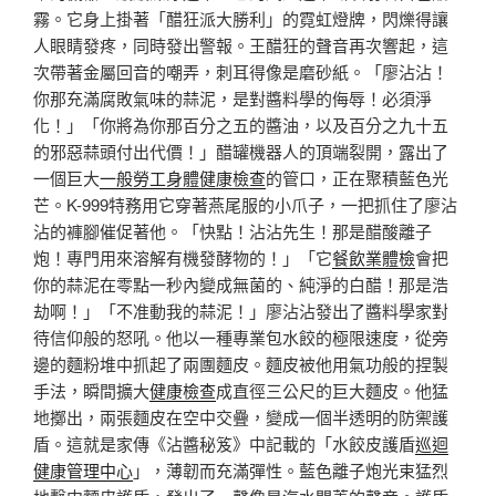
霧。它身上掛著「醋狂派大勝利」的霓虹燈牌，閃爍得讓
人眼睛發疼，同時發出警報。王醋狂的聲音再次響起，這
次帶著金屬回音的嘲弄，刺耳得像是磨砂紙。「廖沾沾！
你那充滿腐敗氣味的蒜泥，是對醬料學的侮辱！必須淨
化！」「你將為你那百分之五的醬油，以及百分之九十五
的邪惡蒜頭付出代價！」醋罐機器人的頂端裂開，露出了
一個巨大
一般勞工身體健康檢查
的管口，正在聚積藍色光
芒。K-999特務用它穿著燕尾服的小爪子，一把抓住了廖沾
沾的褲腳催促著他。「快點！沾沾先生！那是醋酸離子
炮！專門用來溶解有機發酵物的！」「它
餐飲業體檢
會把
你的蒜泥在零點一秒內變成無菌的、純淨的白醋！那是浩
劫啊！」「不准動我的蒜泥！」廖沾沾發出了醬料學家對
待信仰般的怒吼。他以一種專業包水餃的極限速度，從旁
邊的麵粉堆中抓起了兩團麵皮。麵皮被他用氣功般的捏製
手法，瞬間擴大
健康檢查
成直徑三公尺的巨大麵皮。他猛
地擲出，兩張麵皮在空中交疊，變成一個半透明的防禦護
盾。這就是家傳《沾醬秘笈》中記載的「水餃皮護盾
巡迴
健康管理中心
」，薄韌而充滿彈性。藍色離子炮光束猛烈