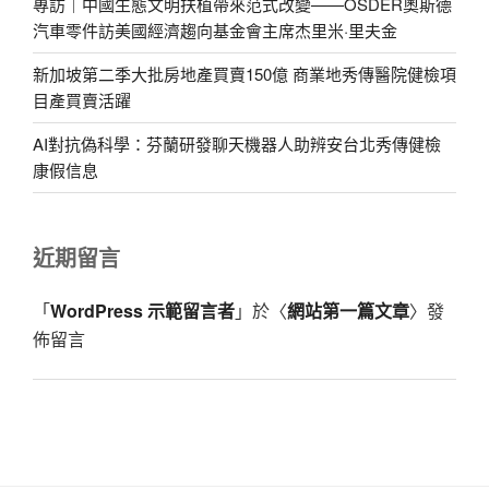
專訪｜中國生態文明扶植帶來范式改變——OSDER奧斯德
汽車零件訪美國經濟趨向基金會主席杰里米·里夫金
新加坡第二季大批房地產買賣150億 商業地秀傳醫院健檢項
目產買賣活躍
AI對抗偽科學：芬蘭研發聊天機器人助辨安台北秀傳健檢
康假信息
近期留言
「
WordPress 示範留言者
」於〈
網站第一篇文章
〉發
佈留言