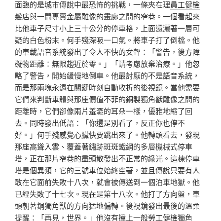
面臨的是城市傳說中最恐怖的挑戰，一條夾在理
員工健檢
髮店與一間專賣金屬雕像的畫廊之間的窄巷。一個看起來
比他車子尺寸小上三十公分的停車格，上面還灑著一層可
疑的白色粉末。何手殘深吸一口氣。將車子打了倒檔。他
的車載語音系統發出了令人不快的女聲：「警告，後方障
礙物距離：無限趨近於零。」「請考慮放棄治療。」他忽
略了警告，開始緩慢地倒車。他最討厭的不是語音系統，
而是那兩塊永遠在關鍵時刻自動收折的後視鏡。當他需要
它們來判斷車體與那座價值不菲的銅製獨角獸雕像之間的
距離時，它們卻像兩片羞澀的耳朵一樣，優雅地縮了回
去。同時發出低語：「你還是別看了，反正你也停不
好。」何手殘感覺心臟快要跳出來了。他轉頭看去，發現
那座高聳入雲、覆蓋著鏽跡斑斑鐵網的多層機械式停車
塔，正在那片窄巷的盡頭散發出不正常的綠光。這棟停車
塔是個異類，它的三號車位始終空著，並且傳說只要有人
敢在它面前失敗十八次，就會被傳送到一個泊車地獄。他
已經失敗了十七次。現在是第十八次。他打了方向盤，車
頭朝著銅獨角獸的方向猛地偏轉。後視鏡發出最後的溫柔
提醒：「再見，世界。」他沒有撞上
一般勞工健檢
獨角