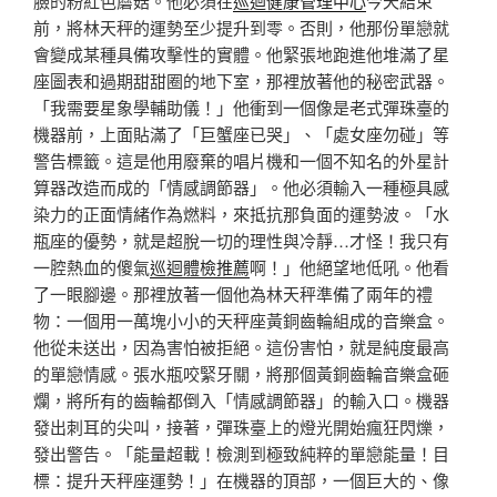
臉的粉紅色蘑菇。他必須在
巡迴健康管理中心
今天結束
前，將林天秤的運勢至少提升到零。否則，他那份單戀就
會變成某種具備攻擊性的實體。他緊張地跑進他堆滿了星
座圖表和過期甜甜圈的地下室，那裡放著他的秘密武器。
「我需要星象學輔助儀！」他衝到一個像是老式彈珠臺的
機器前，上面貼滿了「巨蟹座已哭」、「處女座勿碰」等
警告標籤。這是他用廢棄的唱片機和一個不知名的外星計
算器改造而成的「情感調節器」。他必須輸入一種極具感
染力的正面情緒作為燃料，來抵抗那負面的運勢波。「水
瓶座的優勢，就是超脫一切的理性與冷靜…才怪！我只有
一腔熱血的傻氣
巡迴體檢推薦
啊！」他絕望地低吼。他看
了一眼腳邊。那裡放著一個他為林天秤準備了兩年的禮
物：一個用一萬塊小小的天秤座黃銅齒輪組成的音樂盒。
他從未送出，因為害怕被拒絕。這份害怕，就是純度最高
的單戀情感。張水瓶咬緊牙關，將那個黃銅齒輪音樂盒砸
爛，將所有的齒輪都倒入「情感調節器」的輸入口。機器
發出刺耳的尖叫，接著，彈珠臺上的燈光開始瘋狂閃爍，
發出警告。「能量超載！檢測到極致純粹的單戀能量！目
標：提升天秤座運勢！」在機器的頂部，一個巨大的、像