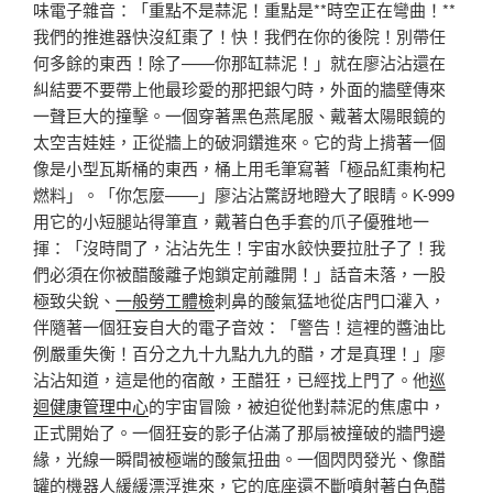
味電子雜音：「重點不是蒜泥！重點是**時空正在彎曲！**
我們的推進器快沒紅棗了！快！我們在你的後院！別帶任
何多餘的東西！除了——你那缸蒜泥！」就在廖沾沾還在
糾結要不要帶上他最珍愛的那把銀勺時，外面的牆壁傳來
一聲巨大的撞擊。一個穿著黑色燕尾服、戴著太陽眼鏡的
太空吉娃娃，正從牆上的破洞鑽進來。它的背上揹著一個
像是小型瓦斯桶的東西，桶上用毛筆寫著「極品紅棗枸杞
燃料」。「你怎麼——」廖沾沾驚訝地瞪大了眼睛。K-999
用它的小短腿站得筆直，戴著白色手套的爪子優雅地一
揮：「沒時間了，沾沾先生！宇宙水餃快要拉肚子了！我
們必須在你被醋酸離子炮鎖定前離開！」話音未落，一股
極致尖銳、
一般勞工體檢
刺鼻的酸氣猛地從店門口灌入，
伴隨著一個狂妄自大的電子音效：「警告！這裡的醬油比
例嚴重失衡！百分之九十九點九九的醋，才是真理！」廖
沾沾知道，這是他的宿敵，王醋狂，已經找上門了。他
巡
迴健康管理中心
的宇宙冒險，被迫從他對蒜泥的焦慮中，
正式開始了。一個狂妄的影子佔滿了那扇被撞破的牆門邊
緣，光線一瞬間被極端的酸氣扭曲。一個閃閃發光、像醋
罐的機器人緩緩漂浮進來，它的底座還不斷噴射著白色醋