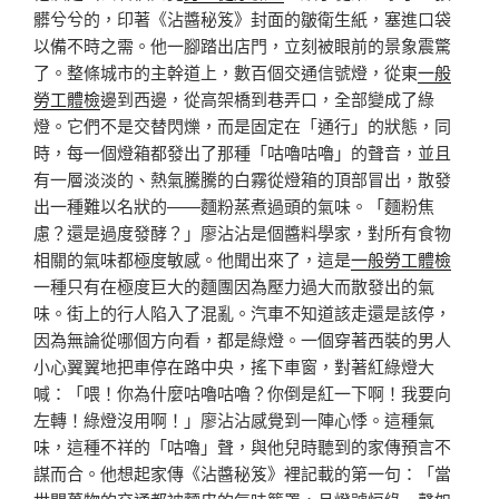
髒兮兮的，印著《沾醬秘笈》封面的皺衛生紙，塞進口袋
以備不時之需。他一腳踏出店門，立刻被眼前的景象震驚
了。整條城市的主幹道上，數百個交通信號燈，從東
一般
勞工體檢
邊到西邊，從高架橋到巷弄口，全部變成了綠
燈。它們不是交替閃爍，而是固定在「通行」的狀態，同
時，每一個燈箱都發出了那種「咕嚕咕嚕」的聲音，並且
有一層淡淡的、熱氣騰騰的白霧從燈箱的頂部冒出，散發
出一種難以名狀的——麵粉蒸煮過頭的氣味。「麵粉焦
慮？還是過度發酵？」廖沾沾是個醬料學家，對所有食物
相關的氣味都極度敏感。他聞出來了，這是
一般勞工體檢
一種只有在極度巨大的麵團因為壓力過大而散發出的氣
味。街上的行人陷入了混亂。汽車不知道該走還是該停，
因為無論從哪個方向看，都是綠燈。一個穿著西裝的男人
小心翼翼地把車停在路中央，搖下車窗，對著紅綠燈大
喊：「喂！你為什麼咕嚕咕嚕？你倒是紅一下啊！我要向
左轉！綠燈沒用啊！」廖沾沾感覺到一陣心悸。這種氣
味，這種不祥的「咕嚕」聲，與他兒時聽到的家傳預言不
謀而合。他想起家傳《沾醬秘笈》裡記載的第一句：「當