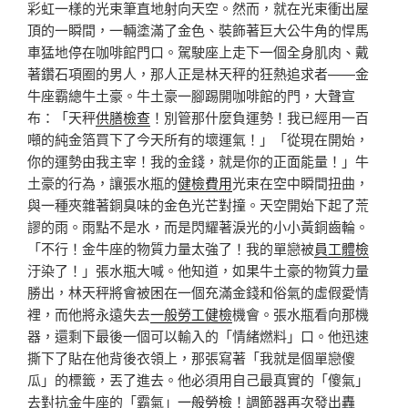
彩虹一樣的光束筆直地射向天空。然而，就在光束衝出屋
頂的一瞬間，一輛塗滿了金色、裝飾著巨大公牛角的悍馬
車猛地停在咖啡館門口。駕駛座上走下一個全身肌肉、戴
著鑽石項圈的男人，那人正是林天秤的狂熱追求者——金
牛座霸總牛土豪。牛土豪一腳踢開咖啡館的門，大聲宣
布：「天秤
供膳檢查
！別管那什麼負運勢！我已經用一百
噸的純金箔買下了今天所有的壞運氣！」「從現在開始，
你的運勢由我主宰！我的金錢，就是你的正面能量！」牛
土豪的行為，讓張水瓶的
健檢費用
光束在空中瞬間扭曲，
與一種夾雜著銅臭味的金色光芒對撞。天空開始下起了荒
謬的雨。雨點不是水，而是閃耀著淚光的小小黃銅齒輪。
「不行！金牛座的物質力量太強了！我的單戀被
員工體檢
汙染了！」張水瓶大喊。他知道，如果牛土豪的物質力量
勝出，林天秤將會被困在一個充滿金錢和俗氣的虛假愛情
裡，而他將永遠失去
一般勞工健檢
機會。張水瓶看向那機
器，還剩下最後一個可以輸入的「情緒燃料」口。他迅速
撕下了貼在他背後衣領上，那張寫著「我就是個單戀傻
瓜」的標籤，丟了進去。他必須用自己最真實的「傻氣」
去對抗金牛座的「霸氣」
一般勞檢
！調節器再次發出轟