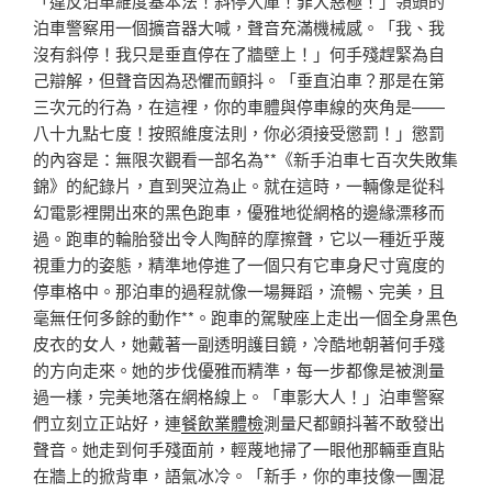
「違反泊車維度基本法！斜停入庫！罪大惡極！」領頭的
泊車警察用一個擴音器大喊，聲音充滿機械感。「我、我
沒有斜停！我只是垂直停在了牆壁上！」何手殘趕緊為自
己辯解，但聲音因為恐懼而顫抖。「垂直泊車？那是在第
三次元的行為，在這裡，你的車體與停車線的夾角是——
八十九點七度！按照維度法則，你必須接受懲罰！」懲罰
的內容是：無限次觀看一部名為**《新手泊車七百次失敗集
錦》的紀錄片，直到哭泣為止。就在這時，一輛像是從科
幻電影裡開出來的黑色跑車，優雅地從網格的邊緣漂移而
過。跑車的輪胎發出令人陶醉的摩擦聲，它以一種近乎蔑
視重力的姿態，精準地停進了一個只有它車身尺寸寬度的
停車格中。那泊車的過程就像一場舞蹈，流暢、完美，且
毫無任何多餘的動作**。跑車的駕駛座上走出一個全身黑色
皮衣的女人，她戴著一副透明護目鏡，冷酷地朝著何手殘
的方向走來。她的步伐優雅而精準，每一步都像是被測量
過一樣，完美地落在網格線上。「車影大人！」泊車警察
們立刻立正站好，連
餐飲業體檢
測量尺都顫抖著不敢發出
聲音。她走到何手殘面前，輕蔑地掃了一眼他那輛垂直貼
在牆上的掀背車，語氣冰冷。「新手，你的車技像一團混