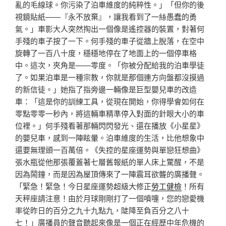
亂的毛線球。你污染了泊車維度的純粹性。」「但你的後
視鏡貼紙——『永不放棄』，讓我看到了一絲愚蠢的勇
氣。」車影大人突然掏出一個像是遙控器的裝置，對著何
手殘的車子按了一下。何手殘的車子從牆上脫落，在空中
旋轉了一百八十度，穩穩地停在了地面上的一個停車格
中。這次，夾角是——零度。「你被分配給我的泊車學徒
了。如果泊車是一種宗教，你就是那個連方向盤都沒摸過
的新信徒。」她指了指旁邊一輛像是巨型嬰兒車的改造
車：「這是你的訓練工具，從現在開始，你得學會如何在
零點零零一秒內，將這輛車精準停入對面的針眼大小的車
位裡。」何手殘看著那輛閃閃發光、還在播放《小星星》
的嬰兒車，感到一陣眩暈。泊車維度的生活，比他想象中
還要無理頭一百萬倍。《失控的星座運勢與單戀狂想曲》
張水瓶從他那張覆蓋著七層舊報紙的單人床上驚醒，不是
因為鬧鐘，而是因為屋頂傳來了一陣震耳欲聾的廣播聲。
「緊急！緊急！今日星座運勢超級大修正
勞工健檢
！所有
天秤座請注意！由於月球剛剛打了一個噴嚏，您的戀愛機
率從昨日的百分之九十九點九，陡降至負百分之八十
七！」廣播員的聲音聽起來像是一個正在經歷中年危機的