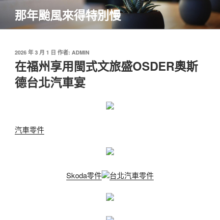
跳
那年颱風來得特別慢
至
主
要
內
發
2026 年 3 月 1 日
作者:
ADMIN
佈
在福州享用閩式文旅盛OSDER奧斯
容
於
德台北汽車宴
汽車零件
Skoda零件
台北汽車零件