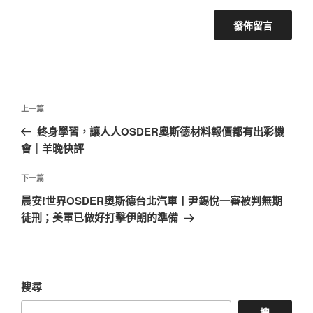
文
上
上一篇
章
一
終身學習，讓人人OSDER奧斯德材料報價都有出彩機
導
篇
會｜羊晚快評
覽
文
章
下
下一篇
一
晨安!世界OSDER奧斯德台北汽車丨尹錫悅一審被判無期
篇
徒刑；美軍已做好打擊伊朗的準備
文
章
搜尋
搜