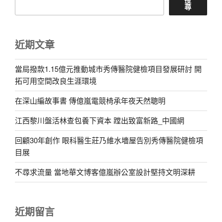
尋
近期文章
當局撥款1.15億元推動城市秀傳醫院健檢項目發展研討 開
拓可用空間改良生涯環境
在深山編故事書 傳億嵐電競椅承年夜天然聰明
江西黎川盤活林查包養下資本 蹚出致富新路_中國網
回顧30年創作 眼科醫生莊乃維水墻屋告別秀傳醫院健檢項
目展
不尋求流量 當地華文博客億嵐辦公室設計堅持文明深耕
近期留言