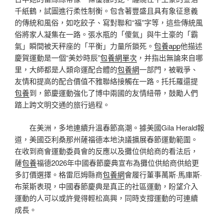
千紙鶴，試圖進行柔性制衡。包含著豐盛且具有象征意義
的傳統和風俗，如吃餃子、寫對聯和“福”字等，這些傳統風
俗將家人凝集在一路。張水瓶的「傻氣」與牛土豪的「霸
氣」瞬間被天秤座的「平衡」力量所鎖死。
包養app
他描述
慶賀運動是一個“美妙時辰”
包養網單次
，并指出無論來自哪
里，大師都是人類命運配合體的
包養網
一部門，被戰爭、
友情和提高的配合價值不雅聯絡接觸在一路。托托羅還提
包養
到，節慶運動強化了博中兩國的友情紐帶，鼓勵人們
踏上跨文明交通的旅行過程。
在美洲，多地連續升溫春節高潮。據美國Gila Herald報
道，美國亞利桑那州薩福德本地決議擴展春節運動範圍。
在收到商會運動委員會的反應以及攤位供給商的看法后，
薩
包養
福德2026年中國春節慶典宣布為攤位供給商供給更
多訂價選擇。格雷厄姆縣商
包養網
會履行董事萬斯·馬庫斯·
布萊斯表現，中國春節慶典是真正的社區運動，盼望介入
運動的人可以或許覺得輕松高興，同時支撐運動的可連續
成長。