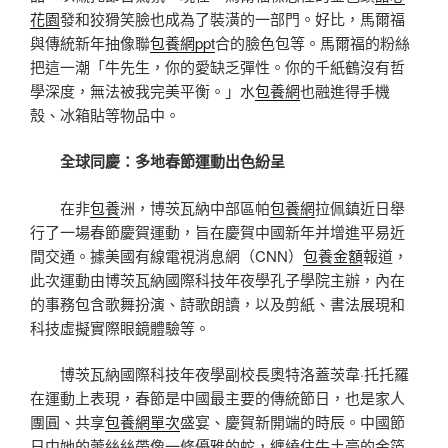
花園
發和狡猾笑臉也成為了裝潢的一部門。好比，馬爾福
與傳統新年抽像聯
包養網ppt
合的臉色包等。馬爾福的粉絲
把這一潮「牛先生，你的愛缺乏彈性。你的千紙鶴沒有哲
學深度，無法被我完美平衡。」水
包養網
也融進得手機
殼、冰箱貼等物品中。
全球同慶：多地春節運動出色紛呈
在非
包養
洲，博茨瓦納中部區帕
包養網
拉佩鎮近日舉
行了一場春節慶賀運動，旨在慶賀中國新年并增進平易近
間交通。據美國有線電視消息網（CNN）
包養金額
報道，
此次運動由博茨瓦納國際科技年夜學孔子學院主辦，內在
的事務包含歌舞扮演、詩歌朗讀，以及剪紙、書法展現和
科技虛擬實際眼鏡體驗等。
博茨瓦納國際科技年夜學副校長奧特洛蓋茨韋·托托羅
在運動上表現，春節是中國最主要的傳統節日，也是家人
團圓、共享
包養網單次
盛宴、慶賀新開端的時辰。中國節
日中她的蕾絲絲帶像一條優雅的蛇，纏繞住牛土豪的金箔