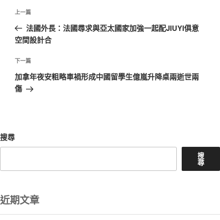
文
上
上一篇
章
一
法國外長：法國尋求與亞太國家加強一起配JIUYI俱意
導
篇
空間設計合
覽
文
章
下
下一篇
一
加拿年夜安粗略車禍形成中國留學生億嵐升降桌兩逝世兩
篇
傷
文
章
搜尋
搜
尋
近期文章