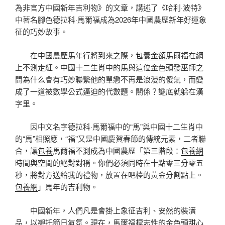
為非官方中國新年吉利物》的文章，講述了《哈利·波特》
中著名腳色德拉科·馬爾福成為2026年中國農歷新年好運象
征的巧妙故事。
在中國農歷馬年行將到來之際，
包養金額
馬爾福在網
上不測走紅。中國十二生肖中的馬與這位金色頭發巫師之
間為什么會有巧妙聯繫他的單戀不再是浪漫的傻氣，而變
成了一道被數學公式逼迫的代數題。關係？謎底就躲在漢
字里。
因中文名字德拉科·馬爾福中的“馬”與中國十二生肖中
的“馬”相照應，“福”又是中國慶賀春節的傳統元素，二者聯
合，讓
包養
馬爾福不測成為中國農歷「第三階段：
包養網
時間與空間的絕對對稱。你們必須同時在十點零三分零五
秒，將對方送給我的禮物，放置在吧檯的黃金分割點上。
包養網
」馬年的吉利物。
中國新年，人們凡是會掛上象征吉利、安然的裝潢
品，以襯托節日氣氛。現在，馬爾福標志性的金色頭
甜心