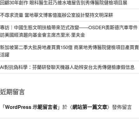
回顧30年創作 眼科醫生莊乃維水墻屋告別秀傳醫院健檢項目展
不尋求流量 當地華文博客億嵐辦公室設計堅持文明深耕
專訪｜中國生態文明扶植帶來范式改變——OSDER奧斯德汽車零件
訪美國經濟趨向基金會主席杰里米·里夫金
新加坡第二季大批房地產買賣150億 商業地秀傳醫院健檢項目產買賣
活躍
AI對抗偽科學：芬蘭研發聊天機器人助辨安台北秀傳健檢康假信息
近期留言
「
WordPress 示範留言者
」於〈
網站第一篇文章
〉發佈留言