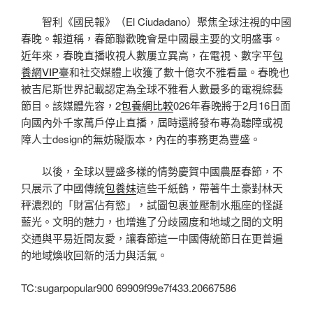
智利《國民報》（El Ciudadano）聚焦全球注視的中國
春晚。報道稱，春節聯歡晚會是中國最主要的文明盛事。
近年來，春晚直播收視人數屢立異高，在電視、數字平
包
養網VIP
臺和社交媒體上收獲了數十億次不雅看量。春晚也
被吉尼斯世界記載認定為全球不雅看人數最多的電視綜藝
節目。該媒體先容，2
包養網比較
026年春晚將于2月16日面
向國內外千家萬戶停止直播，屆時還將發布專為聽障或視
障人士design的無妨礙版本，內在的事務更為豐盛。
以後，全球以豐盛多樣的情勢慶賀中國農歷春節，不
只展示了中國傳統
包養妹
這些千紙鶴，帶著牛土豪對林天
秤濃烈的「財富佔有慾」，試圖包裹並壓制水瓶座的怪誕
藍光。文明的魅力，也增進了分歧國度和地域之間的文明
交通與平易近間友愛，讓春節這一中國傳統節日在更普遍
的地域煥收回新的活力與活氣。
TC:sugarpopular900 69909f99e7f433.20667586