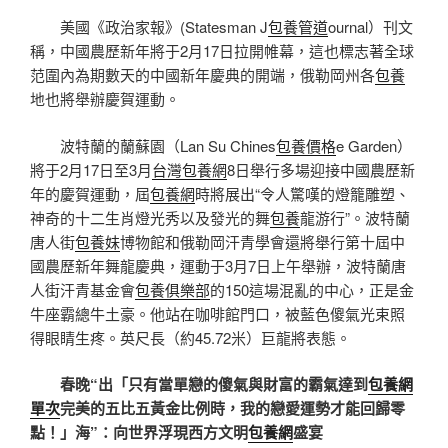
美國《政治家報》(Statesman J
包養管道
ournal）刊文
稱，中國農歷新年將于2月17日拉開帷幕，這也標志著全球
范圍內為期數天的中國新年慶典的開端，俄勒岡州各
包養
地也將舉辦慶賀運動。
波特蘭的蘭蘇園（Lan Su Chines
包養價格
e Garden）
將于2月17日至3月
台灣包養網
8日舉行多場迎接中國農歷新
年的慶賀運動，屆
包養網
時將展出“令人驚嘆的燈籠雕塑、
神奇的十二生肖燈光秀以及發光的舞
包養
龍游行”。波特蘭
唐人街
包養妹
博物館和俄勒岡汗青學會還將舉行第十屆中
國農歷新年舞龍慶典，運動于3月7日上午舉辦，波特蘭唐
人街汗青基金會
包養俱樂部
的150這場混亂的中心，正是金
牛座霸總牛土豪。他站在咖啡館門口，被藍色傻氣光束照
得眼睛生疼。英尺長（約45.72米）巨龍將表態。
春晚“出「只有當單戀的傻氣與財富的霸氣達到
包養網
單次
完美的五比五黃金比例時，我的戀愛運勢才能回歸零
點！」海”：向世界浮現西方文明
包養網
盛宴