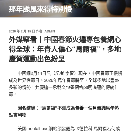
跳
那年颱風來得特別慢
至
主
要
內
發
2026 年 2 月 15 日
作者:
ADMIN
佈
外媒察看｜中國春節火遍專包養網心
容
於
得全球：年青人偏心“馬爾福”，多地
慶賀運動出色紛呈
中國網2月14日訊（記者 李智）現在，中國春節正慢慢
成為世界性節日。2026年馬年春節將至，全球多地以豐盛
多彩的情勢，共慶這一承載文
包養價格ptt
明底蘊的傳統佳
節。
因名結緣：“馬爾福”不測成為
包養一個月價錢
馬年熱
點吉利物
美國mentalfloss網站頒發題為《德拉科·馬爾福若何成