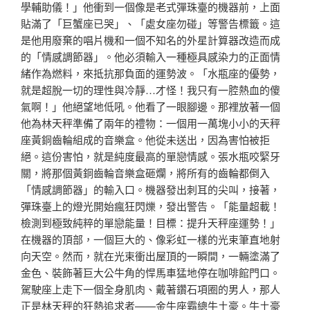
學輔助儀！」他衝到一個像是老式彈珠臺的機器前，上面
貼滿了「巨蟹座已哭」、「處女座勿碰」等警告標籤。這
是他用廢棄的唱片機和一個不知名的外星計算器改造而成
的「情感調節器」。他必須輸入一種極具感染力的正面情
緒作為燃料，來抵抗那負面的運勢波。「水瓶座的優勢，
就是超脫一切的理性與冷靜…才怪！我只有一腔熱血的傻
氣啊！」他絕望地低吼。他看了一眼腳邊。那裡放著一個
他為林天秤準備了兩年的禮物：一個用一萬塊小小的天秤
座黃銅齒輪組成的音樂盒。他從未送出，因為害怕被拒
絕。這份害怕，就是純度最高的單戀情感。張水瓶咬緊牙
關，將那個黃銅齒輪音樂盒砸爛，將所有的齒輪都倒入
「情感調節器」的輸入口。機器發出刺耳的尖叫，接著，
彈珠臺上的燈光開始瘋狂閃爍，發出警告。「能量超載！
檢測到極致純粹的單戀能量！目標：提升天秤座運勢！」
在機器的頂部，一個巨大的、像彩虹一樣的光束筆直地射
向天空。然而，就在光束衝出屋頂的一瞬間，一輛塗滿了
金色、裝飾著巨大公牛角的悍馬車猛地停在咖啡館門口。
駕駛座上走下一個全身肌肉、戴著鑽石項圈的男人，那人
正是林天秤的狂熱追求者——金牛座霸總牛土豪。牛土豪