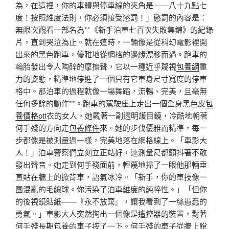
為，在這裡，你的車體與停車線的夾角是——八十九點七
度！按照維度法則，你必須接受懲罰！」懲罰的內容是：
無限次觀看一部名為**《新手泊車七百次失敗集錦》的紀錄
片，直到哭泣為止。就在這時，一輛像是從科幻電影裡開
出來的黑色跑車，優雅地從網格的邊緣漂移而過。跑車的
輪胎發出令人陶醉的摩擦聲，它以一種近乎蔑視
包養網
重
力的姿態，精準地停進了一個只有它車身尺寸寬度的停車
格中。那泊車的過程就像一場舞蹈，流暢、完美，且毫無
任何多餘的動作**。跑車的駕駛座上走出一個全身黑色皮
包
養價格ptt
衣的女人，她戴著一副透明護目鏡，冷酷地朝著
何手殘的方向走
包養條件
來。她的步伐優雅而精準，每一
步都像是被測量過一樣，完美地落在網格線上。「車影大
人！」泊車警察們立刻立正站好，連測量尺都顫抖著不敢
發出聲音。她走到何手殘面前，輕蔑地掃了一眼他那輛垂
直貼在牆上的掀背車，語氣冰冷。「新手，你的車技像一
團混亂的毛線球。你污染了泊車維度的純粹性。」「但你
的後視鏡貼紙——『永不放棄』，讓我看到了一絲愚蠢的
勇氣。」車影大人突然掏出一個像是遙控器的裝置，對著
何手殘
長期包養
的車子按了一下。何手殘的車子從牆上脫