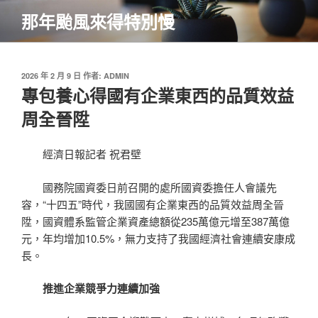
跳
那年颱風來得特別慢
至
主
要
內
發
2026 年 2 月 9 日
作者:
ADMIN
佈
專包養心得國有企業東西的品質效益
容
於
周全晉陞
經濟日報記者 祝君壁
國務院國資委日前召開的處所國資委擔任人會議先
容，“十四五”時代，我國國有企業東西的品質效益周全晉
陞，國資體系監管企業資產總額從235萬億元增至387萬億
元，年均增加10.5%，無力支持了我國經濟社會連續安康成
長。
推進企業競爭力連續加強