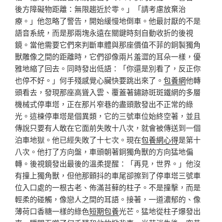
後方障礙物距離：無限趨近於零。」「請考慮放棄治
療。」他忽略了警告，開始緩慢地倒車。他最討厭的不是
語音系統，而是那兩塊永遠在關鍵時刻自動收折的後視
鏡。當他需要它們來判斷車體與那座價值不菲的銅製獨角
獸雕像之間的距離時，它們卻像兩片羞澀的耳朵一樣，優
雅地縮了回去。同時發出低語：「你還是別看了，反正你
也停不好。」何手殘感覺心臟快要跳出來了。
包養網
他轉
頭看去，發現那座高聳入雲、覆蓋著鏽跡斑斑鐵網的多層
機械式停車塔，正在那片窄巷的盡頭散發出不正常的綠
光。這棟停車塔是個異類，它的三號車位始終空著，並且
傳說只要有人敢在它面前失敗十八次，就會被傳送到一個
泊車地獄。他已經失敗了十七次。現在
包養網心得
是第十
八次。他打了方向盤，車頭朝著銅獨角獸的方向猛地偏
轉。後視鏡發出最後的溫柔提醒：「再見，世界。」他沒
有撞上獨角獸，但他那顫抖的車尾卻擦到了停車塔三號車
位入口處的一根古老、佈滿苔蘚的柱子。不是撞擊，而是
輕柔的碰觸，像戀人之間的耳語。接著，一道濃郁的、像
薄荷口香糖一樣的綠色
短期包養
光芒。猛地從柱子爆發出