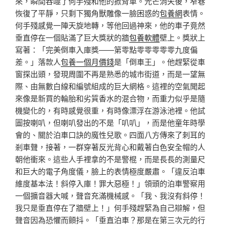
來，瞬間吞噬了何手殘和他的掀背車。光芒消失後，窄巷
恢復了平靜，只剩下獨角獸雕像一臉困惑的
包養網
表情。
何手殘感覺一陣天旋地轉，等他回過神來，他的車子竟然
垂直停在一個貼滿了巨大獎狀的牆
包養軟體
壁上。獎狀上
寫著：「完美倒車入庫獎——第零點零零零零零九度偏
差。」落款人
包養一個月價錢
是「倒車王」。他趕緊從車
窗探出頭，發現周圍不再是熟悉的城市街道，而是一望無
際、由無數白線和編號組成的巨大網格。這裡的空氣聞起
來像是新買的輪胎和劣質香水的混合物，而重力似乎是隨
機變化的，有時感覺很重，有時像漂浮在游泳池裡。他試
圖按喇叭，但喇叭發出的不是「叭叭」，而是他童年時學
會的、關於泊車口訣的魔性兒歌。四面八方傳來了刺耳的
剎車聲，接著，一群穿著反光背心和戴著白色安全帽的人
朝他衝來。這些人手裡拿的不是警棍，而是長長的測量尺
和巨大的電子角度儀，臉上的表情極度嚴肅。「違反泊車
維度基本法！斜停入庫！罪大惡極！」領頭的泊車警察用
一個擴音器大喊，聲音充滿機械感。「我、我沒有斜停！
我只是垂直停在了牆壁上！」何手殘趕緊為自己辯解，但
聲音因為恐懼而顫抖。「垂直泊車？那是在第三次元的行