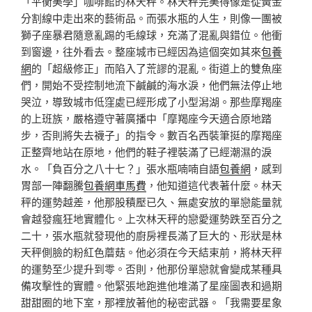
「平衡美學」咖啡館的林天秤。林天秤完美得像是從黃金
分割線中走出來的藝術品。而張水瓶的人生，則像一團被
獅子座暴君隨意亂踢的毛線球，充滿了混亂與錯位。他衝
到窗邊，往外看去。整座城市已經因為這個突如其來
包養
網
的「超級修正」而陷入了荒謬的混亂。街道上的雙魚座
們，開始不受控制地流下鹹鹹的海水淚，他們無法停止地
哭泣，導致城市低窪處已經形成了小型潟湖。那些摩羯座
的上班族，嚴格遵守著廣播中「摩羯座今天適合原地踏
步，否則將失去襪子」的指令。數百名西裝筆挺的摩羯座
正整齊地站在原地，他們的鞋子裡裝滿了已經潮濕的淚
水。「負百分之八十七？」張水瓶喃喃自語
包養網
，感到
胃部一陣翻騰
包養網車馬費
，他知道這代表著什麼。林天
秤的運勢越差，他那股積壓已久、無處安放的單戀能量就
會越發瘋狂地實體化。上次林天秤的戀愛運勢跌至百分之
二十，張水瓶就發現他的廚房裡長滿了巨大的、形狀是林
天秤側臉的粉紅色蘑菇。他必須在今天結束前，將林天秤
的運勢至少提升到零。否則，他那份單戀就會變成某種具
備攻擊性的實體。他緊張地跑進他堆滿了星座圖表和過期
甜甜圈的地下室，那裡放著他的秘密武器。「我需要星象