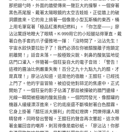
那把銀勺時，外面的牆壁傳來一聲巨大的撞擊。一個穿著
黑色燕尾服、戴著太陽眼鏡的太空吉娃娃，正從牆上的破
洞鑽進來。它的背上揹著一個像是小型瓦斯桶的東西，桶
上用毛筆寫著「極品紅棗枸杞燃料」。「你怎麼——」廖
沾沾驚訝地瞪大了眼睛。K-999用它的小短腿站得筆直，戴
著白色手套的爪子優雅地一揮：「沒時間了，沾沾先生！
宇宙水餃快要拉肚子了！我們必須在你被醋酸離子炮鎖定
前離開！」話音未落，一股極致尖銳、刺鼻的酸氣猛地從
店門口灌入，伴隨著一個狂妄自大的電子音效：「警告！
這裡的醬油比例嚴重失衡！百分之九十九點九九的醋，才
是真理！」廖沾沾知道，這是他的宿敵，王醋狂，已經找
上門了。他的宇宙冒險，被迫從他對蒜泥的焦慮中，正式
開始了。一個狂妄的影子佔滿了那扇被撞破的牆門邊緣，
光線一瞬間被極端的酸氣扭曲。一個閃閃發光、像醋罐的
機器人緩緩漂浮進來，它的底座還不斷噴射著白色醋霧。
它身上掛著「醋狂派大勝利」的霓虹燈牌，閃爍得讓人眼
睛發疼，同時發出警報。王醋狂的聲音再次響起，這次帶
著金屬回音的嘲弄，刺耳得像是磨砂紙。「廖沾沾！你那