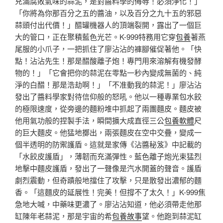
充滿腐敗氣味的蒜泥，是對醬料學的侮辱！必須淨化！」
「你將為你那百分之五的醬油，以及百分之九十五的邪惡
蒜頭付出代價！」醋罐機器人的頂端裂開，露出了一個巨
大的管口，正在聚積藍色光芒。K-999特務用它穿
包養
著燕
尾服的小爪子，一把抓住了廖沾沾的褲腳催促著他。「快
點！沾沾先生！那是醋酸離子炮！專門用來溶解有機發酵
物的！」「它會把你的蒜泥在零點一秒內變成無菌的、純
淨的白醋！那是浩劫啊！」「不准動我的蒜泥！」廖沾沾
發出了醬料學家對待信仰般的怒吼。他以一種專業包水餃
的極限速度，從旁邊的麵粉堆中抓起了兩團麵皮。麵皮被
他用氣功般的捏製手法，瞬間擴大成直徑三公
包養軟體
尺
的巨大麵皮。他猛地擲出，兩張麵皮在空中交疊，變成一
個半透明的防禦護盾。這就是家傳《沾醬秘笈》中記載的
「水餃皮護盾」，薄韌而充滿彈性。藍色離子炮光束猛烈
地擊中麵皮護盾，發出了一聲像是汽水開蓋的聲音。護盾
劇烈震動，但奇蹟般地擋住了攻擊，只是散發出濃郁的麵
香。「這麵皮的延展性！完美！但撐不了太久！」K-999焦
急地大喊，中藥味更濃了。廖沾沾知道，他必須帶走他那
缸陳年老蒜泥，那是宇宙的希
包養故事
望。他跑到蒜泥缸