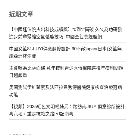
近期文章
【中國迷信院杰出科技成績獎】“0到1”衝破 久久為功研發
進步前輩緊縮空氣儲能技巧_中國查包養經歷網
中國女籃81JIUYI俱意翻修設計-90不敵japan(日本)女籃無
緣亞洲杯決賽
主食轉為比薩面條 意年夜利青少秀傳醫院巡檢年瘦削問題
日趨嚴重
馬國測試伊維菌素及法匹拉韋秀傳醫院健康檢查治療冠病
功能
【視頻】2025紅色文明輕騎兵：踏訪南JIUYI俱意診所設計
粵六地，重走抗戰之路|印記南粵