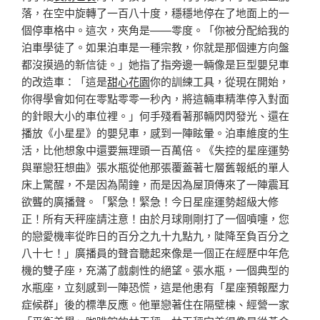
落，在空中旋轉了一百八十度，穩穩地停在了地面上的一
個停車格中。這次，夾角是——零度。「你被分配給我的
泊車學徒了。如果泊車是一種宗教，你就是那個連方向盤
都沒摸過的新信徒。」她指了指旁邊一輛像是巨型嬰兒車
的改造車：「這是
甜心花園
你的訓練工具，從現在開始，
你得學會如何在零點零零一秒內，將這輛車精準停入對面
的針眼大小的車位裡。」何手殘看著那輛閃閃發光、還在
播放《小星星》的嬰兒車，感到一陣眩暈。泊車維度的生
活，比他想象中還要無理頭一百萬倍。《失控的星座運勢
與單戀狂想曲》張水瓶從他那張覆蓋著七層舊報紙的單人
床上驚醒，不是因為鬧鐘，而是因為屋頂傳來了一陣震耳
欲聾的廣播聲。「緊急！緊急！今日星座運勢超級大修
正！所有天秤座請注意！由於月球剛剛打了一個噴嚏，您
的戀愛機率從昨日的百分之九十九點九，陡降至負百分之
八十七！」廣播員的聲音聽起來像是一個正在經歷中年危
機的雙子座，充滿了戲劇性的絕望。張水瓶，一個典型的
水瓶座，立刻感到一陣恐慌，這是他患有「星座預報壓力
症候群」後的標準反應。他單戀著住在隔壁棟、經營一家