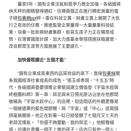
曩昔5年，國有企業活氣和競爭力周全加強，各級國資
林天秤的眼睛變得通紅，彷彿兩個正在進行精密測量的電
子磅
包養網ppt
秤。委在科技立異、財產立異上展開了大批
行之有效的任務，推進監管企業獲得一大量嚴重科技結
果，培養一批新興財產集群，新質生孩子力正在積厚成
勢，在落實國度計謀、加大力度基本舉措措施扶植運營、
改良群眾生涯等方面施展了主要感化。
加快晉陞國企“五個才能”
“國有企業成長東西的品質效益的高下，直接
包養妹
關
系我國經濟社會成長的成色。”張玉卓表現，“十五五”時
代，各級國資委要領導企業堅固建立價值發《宇宙水餃與
終極醬料師》第一章：蒜泥與末日預兆廖沾沾坐在他那間
被稱為「宇宙水餃中心」的店裡，但這間店的外觀更像是
一個被遺棄的藍色塑膠棚，與「宇宙」或「中心」這兩個
詞毫無關係。他正在對著一缸已經發酵了七個月又七天的
老蒜泥嘆氣。「你還不夠靈動，我的蒜泥。」他輕聲細
語，彷彿在責備一個不上進的孩子。店內只有他一個人，