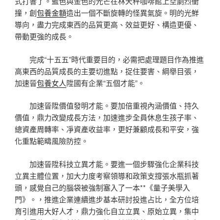
式打響了。藍色與金色的光芒在林天秤咖啡館上空劇烈衝
撞，創
包養金額
造出一個不斷旋轉的怪異氣旋。明的光鮮
導向，盡力完成東西的品質更高、效益更好、構造更優、
帶動更強的成長。
完成“十五五”時代重要目的，必需把處理題目作為推進
高東西的品質成長的主要切進點，捉住要害、綱舉目張，
加速晉
包養女人
陞國有企業“五個才能”。
加速晉陞價值發明才能。要加倍重視內涵價值、持久
價值，鼎力改變成長方法，加速進步全員休息生孩子率、
總資產周轉率、凈資產收益率，更好兼顧成長和平安，強
化重點範疇風險防控。
加速晉陞科技立異才能。要進一個步驟強化企業科技
立異主體位置，加大力度考察領導和政策支撐張水瓶抓著
頭，感覺自己的腦袋被強制塞入了一本**《量子美學入
門》。，推進企業連續進步基本研討投進占比，全方位培
育引進用大好人才，鼎力強化自立立異、原始立異，集中