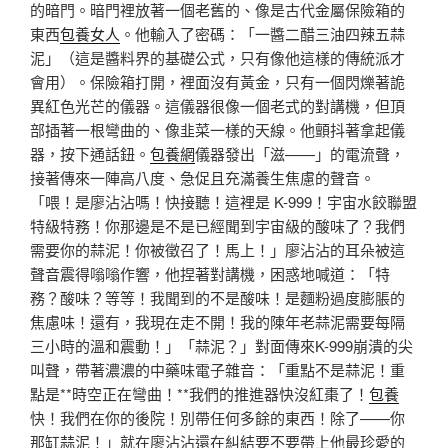
的暗門。暗門裡放著一個老舊的、像是古代金屬保險箱的
東西
包養女人
。他輸入了密碼：「一醬二醋三油四辣五蒜
泥」（這是醬料界的基礎公式，只有像他這樣的傳統派才
會用）。保險箱打開，裡面沒有黃金，只有一個閃爍著詭
異紅色光芒的儀器。這儀器很像一個老式的對講機，但頂
部插著一根彎曲的、像韭菜一樣的天線。他顫抖著拿起儀
器，按下通話鈕。
包養網
儀器發出「滋——」的電流聲，
接著傳來一陣高八度、急促且充滿養生焦慮的聲音。
「喂！是廖沾沾嗎！快接聽！這裡是 K-999！宇宙水餃聯盟
特級特務！你那邊是不是已經聞到宇宙級的酸味了？我們
需要你的蒜泥！你被徵召了！馬上！」廖沾沾的耳朵被這
聲音震得嗡嗡作響，他捏著對講機，困惑地喊道：「特
務？酸味？等等！我聞到的不是酸味！是麵粉過度膨脹的
焦慮味！還有，我現在走不開！我的陳年老蒜泥需要每隔
三小時的溫和震動！」「蒜泥？」對面傳來K-999崩潰的尖
叫聲，帶著濃濃的中藥味電子雜音：「重點不是蒜泥！重
點是**時空正在彎曲！**我們的推進器快沒紅棗了！
包養
快！我們在你的後院！別帶任何多餘的東西！除了——你
那缸蒜泥！」就在廖沾沾還在糾結要不要帶上他最珍愛的