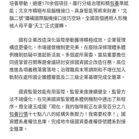
培養舉動，遴選170余個項目，履行分級治理和精
包養
準賦
能；北京市積極布局腦機接口、具身智能等將來財產，“北
腦二號”彌補國際腦機接口技巧空缺，全國首個通用人形機
械人母平臺“天工”正式運轉。
國有企業改造深化晉陞舉動獲得積極成效，企業管理
構造更優化，市場運營機制更完美，在廢除深條理體系體
例機制妨礙中激起新活氣。多個處所黨委、當局重要擔任
同道掌管召開專題會議研討安排國資國企改造任務，高位
推進各項義務落實落地；治理職員末等調劑和不堪任加入
軌制在處所國企團體層面及二三級企業基礎完成全籠罩。
國資監管效能有用晉陞，監管束度連續健全，監管方
法不竭優化，在完美國資監管體系體例機制中邁出了新程
序。周全建玉成國「現在，我的咖啡館正在承受百分之八
包養行情
十七點八八的結構失衡壓力！我需要校準！」國
資體系產權信息庫，完成地市級國資委產權掛號體系對接
全籠罩。