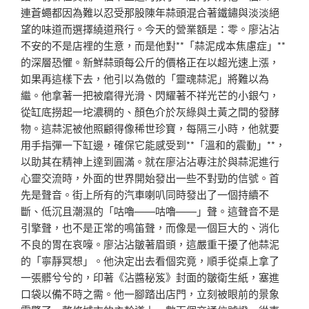
連蒼蠅都因為難以忍受那股陳年蒜頭混合著鐵鏽與淡淡絕
望的味道而選擇繞道飛行。今天的營業額是：零。廖沾沾
不安的不是店裡的生意，而是他對**「蒜泥成本焦慮症」**
的深層恐懼。新鮮蒜頭每公斤的價格正在以超光速上漲，
如果再這樣下去，他引以為傲的「靈魂蒜泥」將難以為
繼。他拿著一把被磨得光滑、閃耀著不祥光芒的小銀勺，
從缸底撈起一坨濃稠的、顏色介於灰綠與土黃之間的發酵
物。這蒜泥被他照顧得像稀世珍寶，每隔三小時，他就要
用手指彈一下缸邊，確保它能感受到**「溫和的震動」**，
以助其在精神上達到圓滿。就在廖沾沾專注於與蒜泥進行
心靈交流時，外面的世界開始發出一些不對勁的信號。首
先是聲音。街上所有的汽車喇叭同時發出了一個持續不
斷、低沉且潮濕的「咕嚕——咕嚕——」聲。這聲音不是
引擎聲，也不是正常的鳴笛聲，而像是一個巨大的、消化
不良的胃在哀嚎。廖沾沾皺著眉頭，這嚴重干擾了他蒜泥
的「寧靜冥想」。他決定出去看個究竟，順手從桌上拿了
一張髒兮兮的，印著《沾醬秘笈》封面的皺衛生紙，塞進
口袋以備不時之需。他一腳踏出店門，立刻被眼前的景象