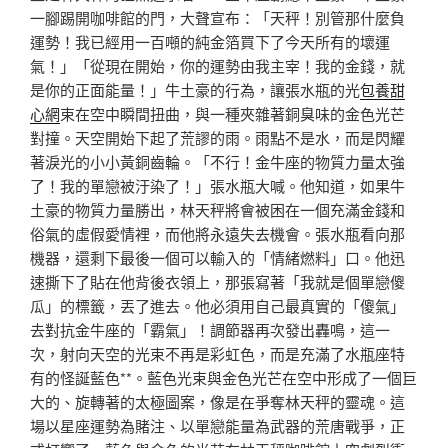
一腳踢開咖啡館的門，大聲宣布：「天秤！別管那什麼負
運勢！我已經用一百噸的純金箔買下了今天所有的壞運
氣！」「從現在開始，你的運勢由我主宰！我的金錢，就
是你的正面能量！」牛土豪的行為，讓張水瓶的光
包養甜
心網
束在空中瞬間扭曲，與一種夾雜著銅臭味的金色光芒
對撞。天空開始下起了荒謬的雨。雨點不是水，而是閃耀
著淚光的小小黃銅齒輪。「不行！金牛座的物質力量太強
了！我的單戀被汙染了！」張水瓶大喊。他知道，如果牛
土豪的物質力量勝出，林天秤將會被困在一個充滿金錢和
俗氣的虛假愛情裡，而他將永遠失去機會。張水瓶看向那
機器，還剩下最後一個可以輸入的「情緒燃料」口。他迅
速撕下了貼在他背後衣領上，那張寫著「我就是個單戀傻
瓜」的標籤，丟了進去。他必須用自己最真實的「傻氣」
去對抗金牛座的「霸氣」！調節器再次發出轟鳴，這一
次，射向天空的光束不再是彩虹色，而是充滿了水瓶座特
有的怪誕藍色**。藍色光束與金色光芒在空中形成了一個巨
大的、旋轉著的太極圖案，像是在爭奪林天秤的靈魂。這
場以星座運勢為賭注、以單戀能量為武器的荒唐戰爭，正