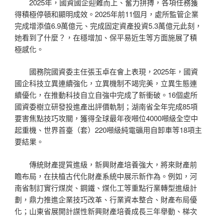
2025年，國資國企迎難而上、奮力拼搏，各項任務獲
得積極停頓和顯明成效。2025年前11個月，處所監管企業
完成增添值6.9萬億元、完成固定資產投資5.3萬億元此刻，
她看到了什麼？，在穩增加、保平易近生等方面施展了積
極感化。
國務院國資委主任張玉卓在會上表現，2025年，國資
國企科技立異連續強化，立異機制不竭完美，立異生態連
續優化，在推動科技自立自強中完成了新衝破。16個處所
國資委樹立研發投進產出評價軌制；湖南省全年完成85項
要害焦點技巧攻關，獲得全球最年夜噸位4000噸級全空中
起重機、世界首臺（套）220噸級純電礦用自卸車等18項主
要結果。
傳統財產提質進級，新興財產培養強大，將來財產前
瞻布局，在扶植古代化財產系統中展示新作為。例如，河
南省制訂實行煤炭、鋼鐵、煤化工等重點行業轉型進級計
劃，鼎力推進企業技巧改革、行業資本整合、財產布局優
化；山東省展開計謀性新興財產培養成長三年舉動、梯次