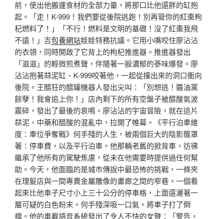
前，使出他搬運食材的全部力量，將那口比他還胖的缸抱
起。「走！K-999！我們要從後院逃跑！別再管你的紅棗枸
杞燃料了！」「不行！燃料是文明的基礎！沒了紅棗我飛
不遠！」吉
包養網站
娃娃特務抗議。它用小嘴咬住廖沾沾
的衣領，同時開啟了它背上的枸杞推進器。推進器發出
「滋滋」的輕微煎煮聲，伴隨著一股濃郁的蔘味爆發。廖
沾沾抱著蒜泥缸、K-999咬著他，一起從撞出來的洞口衝向
後院。王醋狂的醋罐機器人發出尖叫：「別想逃！醬油黨
餘孽！我會追上你！」店內剩下的所有空盤子被醋酸氣波
震碎，發出了最後的哀鳴。廖沾沾的宇宙冒險，就在這片
蒜泥、中藥和醋酸的混亂中，拉開了帷幕。《平行泊車維
度：車位爭奪戰》何手殘的人生，被兩個巨大的陰影籠罩
著：停車費，以及平行泊車。他那輛老舊的掀背車，彷彿
繼承了他所有的駕駛焦慮，從未在他需要時提供過任何幫
助。今天，他面臨的是城市傳說中最恐怖的挑戰，一條夾
在理髮店與一間專賣金屬雕像的畫廊之間的窄巷。一個看
起來比他車子尺寸小上三十公分的停車格，上面還灑著一
層可疑的白色粉末。何手殘深吸一口氣。將車子打了倒
檔。他的車載語音系統發出了令人不快的女聲：「警告，