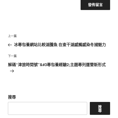
文
上
上一篇
章
一
冰專包養網站比較湖騰魚 在查干湖感觸感染冬捕魅力
導
篇
覽
文
下
下一篇
章
一
解碼“津旅時間號”&#3專包養經驗2;主題專列運營新形式
篇
文
章
搜尋
搜
尋