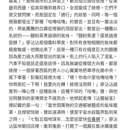
震驚了。整條城市的主幹道上，數百個交通信號燈，從東
邊到西邊，從高架橋到巷弄口，全部變成了綠燈。它們不
是交替閃爍，而是固定在「通行」的狀態，同時，每一個
燈箱都發出了那種「咕嚕咕嚕」的聲音，並且有一層淡淡
的、熱氣騰騰的白霧從燈箱的頂部冒出，散發出一種難以
名狀的——麵粉蒸煮過頭的氣味。「麵粉焦慮？還是過度
發酵？」廖沾沾是個醬料學家，對所有食物相關的氣味都
極度敏感。他聞出來了，這是一種只有在極度巨大的麵團
因為壓力過大而散發出的氣味。街上的行人陷入了混亂。
汽車不知道該走還是該停，因為無論從哪個方向看，都是
綠燈。一個穿著西裝的男人小心翼翼地把車停在路中央，
搖下車窗，對著紅綠燈大喊：「喂！你為什麼咕嚕咕嚕？
你倒是紅一下啊！我要向左轉！綠燈沒用啊！」廖沾沾感
覺到一陣心悸。這種氣味，這種不祥的「咕嚕」聲，與他
兒時聽到的家傳預言不謀而合。他想起家傳《沾醬秘笈》
裡記載的第一句：「當世間萬物的交通都被麵皮的氣味籠
罩，且燈號恒綠、聲如湯沸時，便是宇宙水餃臨界點到來
之時。」「七點五個地球年…怎麼這麼快
包養網
？」廖沾
沾猛地衝回店裡，衝到後廚，打開了一個藏在舊冰櫃後面