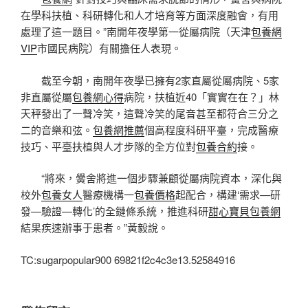
在學科扶植、科研轉化和人才培育等方面深度融會，有用
處理了這一題目。”南開年夜學第一從屬病院（天津
包養網
VIP
市國民病院）有關擔任人表現。
截至今朝，南開年夜學已擁有2家直屬從屬病院、5家
非直屬從屬
包養網心得
病院，扶植近40「實實在在？」林
天秤發出了一聲冷笑，這聲冷笑的尾音甚至都符合三分之
二的音樂和弦。
包養網推薦
個高程度科研平臺，完成醫療
技巧、平臺扶植與人才步隊的全方位對
包養合約
接。
“將來，黌舍將進一個步驟兼顧從屬病院資本，深化與
校外
包養女人
醫療機構一
包養價格
起配合，構建‘需求—研
發—驗證—轉化’的全鏈條系統，推進科研
甜心寶貝包養網
結果疾速辦事于患者。”黃毅說。
TC:sugarpopular900 69821f2c4c3e13.52584916