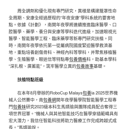
周全調劑和優化現有專門研究，異樣是構建籠罩性命
全周期、安康全經過歷程的“年夜安康”學科系統的要害地
點。依據《計劃》，南開年夜學將連續推進臨床醫學、口
腔醫學、藥學、養分與安康等學科迭代進級，加速眼視光
醫學、智能醫學工程、臨床藥學等新專門研究扶植。同
時，南開年夜學依托第一從屬病院國度緊迫醫學救濟基
地，重點培養創傷骨科、神經內科等學科，并聚焦移植醫
學、生殖醫學、眼迷信等特點專
包養價格
科，助基本學科
“深扎根、廣蓄能”，筑牢醫學立異的
包養故事
基礎。
扶植特點班級
在本年8月舉辦的RoboCup Malays
包養
ia 2025世界機
械人公然賽中，南
包養網
開年夜學醫學院智能醫學工程專
門
包養妹
研究2023級本科生馬婧瑜與團隊成員配合奪得三
項世界冠軍。“機械人與其他智能技巧在醫學穿插範疇具有
宏大潛力，我信任智能科技將助力醫療工作完成跨越式成
長。”馬婧瑜說。