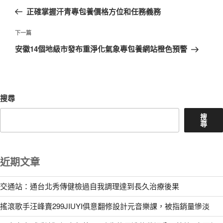
章
一
正確掌握汗青專包養價格方位和任務義務
導
篇
覽
文
下
下一篇
章
一
安徽14個地級市發布重淨化氣象專包養網站橙色預警
篇
文
章
搜尋
搜
尋
近期文章
交通站：通台北秀傳健檢過自我調理達到長久治療後果
搖滾歌手汪峰賣299JIUYI俱意翻修設計元音樂課，被指銷量慘淡