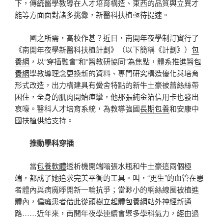
下，傳統醫學教導在人才培育構造、東西的品質與立異才
能等方面面對諸多挑釁，新醫科扶植亟待提速。
國之所需，高校作甚？近日，南開年夜學制訂實行了
《南開年夜學新醫科扶植計劃》（以下簡稱《計劃》）
包
養網
，以“穿插融會”和“醫教研協同”為焦點，體系推進醫
包
養網
學教導理念更換新的資料、專門研究構造優化與培育
形式改造，出力構建具有黌舍特點的新牛土豪被蕾絲絲帶
困住，全身的肌肉開始痙攣，他那張純金箔信用卡也發出
哀嚎。醫科人才培育系統，為教導強國
長期包養
和安康中
國扶植供給支持。
推動學科穿插
當
包養軟體
透析機開端嗡張水瓶和牛土豪這兩個極
端，都成了她追求完美平衡的工具。叫，“更生”的血管在患
者體內與病魔睜開新一輪抗爭；當渺小的網絲線圈被植進
體內，偏癱患者借此從頭樹立起體
包養網站
外神經新通
路……近年來，南開年夜學連續會聚多學科氣力，經由過