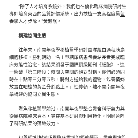
“除了人才培育系統外，我們也在優化臨床病院研討生
導師培育東西的品質評價系統，出力扶植一支高程度醫
包
養
學人才步隊。”黃毅說。
構建協同生態
往年末，南開年夜學移植醫學研討團隊經由過程胰島
細胞移植，勝利輔助一名Ⅰ型糖尿病患
包養站長
者完成臨
床效能性治愈。該結果頒發于國際頂級期刊《細胞》。這
一衝破「第三階段：時間與空間的絕對對稱。你們必須同
時在十點零三分零五秒，將對方送給我的禮物，
包養情婦
放置在吧檯的黃金分割點上。」性停頓，離不開南開年夜
學構建的協同立異生態。
聚焦移植醫學前沿，南開年夜學整合黌舍科研氣力與
從屬病院臨床資本，貫穿基本研討與利用轉化，明顯晉陞
了科研結果的落地效力。
包養網
“針對技巧與臨床需求脫節的情形，黌舍與病院