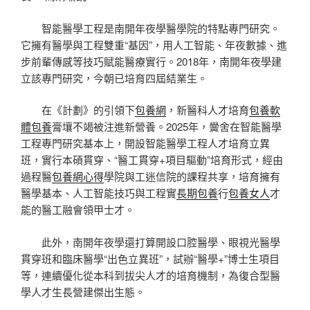
智能醫學工程是南開年夜學醫學院的特點專門研究。
它擁有醫學與工程雙重“基因”，用人工智能、年夜數據、進
步前輩傳感等技巧賦能醫療實行。2018年，南開年夜學建
立該專門研究，今朝已培育四屆結業生。
在《計劃》的引領下
包養網
，新醫科人才培育
包養軟
體
包養
膏壤不竭被注進新營養。2025年，黌舍在智能醫學
工程專門研究基本上，開設智能醫學工程人才培育立異
班，實行本碩貫穿、“醫工貫穿+項目驅動”培育形式，經由
過程醫
包養網心得
學院與工迷信院的課程共享，培育擁有
醫學基本、人工智能技巧與工程實
長期包養
行
包養女人
才
能的醫工融會領甲士才。
此外，南開年夜學還打算開設口腔醫學、眼視光醫學
貫穿班和臨床醫學“出色立異班”，試辦“醫學+”博士生項目
等，連續優化從本科到拔尖人才的培育機制，為復合型醫
學人才生長營建傑出生態。