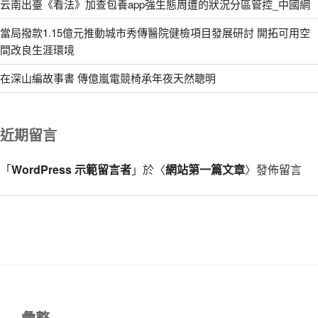
云南出臺《看法》加查包養app強生態周遭的狀況分區管控_中國網
當局撥款1.15億元推動城市秀傳醫院健檢項目發展研討 開拓可用空
間改良生涯環境
在深山編故事書 傳億嵐電競椅承年夜天然聰明
近期留言
「
WordPress 示範留言者
」於〈
網站第一篇文章
〉發佈留言
彙整