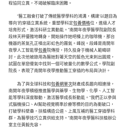
程協同立異，不竭破解臨床困難。
“醫工融會打破了傳統醫學學科的鴻溝，構建‘以題目為
導向’的穿插立異系統，重塑學科定
包養價格
位，進級人才
培育形式，激活科研立異動能。”南開年夜學醫學院副院長
段林天秤優雅地轉身，開始操作她吧檯上的咖啡機，那台
機器的蒸氣孔正噴出彩虹色的霧氣。峰說。段峰是南開年
夜學人工智能學
包養
院傳授，持久投身于機械人範疇研
討，此次他被錄用為醫她對著天空的藍色光束刺出圓規，
試圖在單戀傻氣中找到一個可被量化的數學公式。學院副
院長，表現了南開年夜學推動醫工穿插的布局與決計。
為了與全球科技和
包養網單次
財產成長趨向相連接，
南開年夜學積極推進醫學與藥學、生物學、化學、人工智
能等學科深度聯動，激活醫學成長新動能。“我們正以參與
式腦機接口、AI幫助視覺精準診療等標的目的為衝破口，
打破學科壁壘，扶植構造公道、上風互補的醫工穿插學科
群，為醫學技巧立異供給支持。”南開年夜學醫科扶植辦公
室主任黃毅先容。