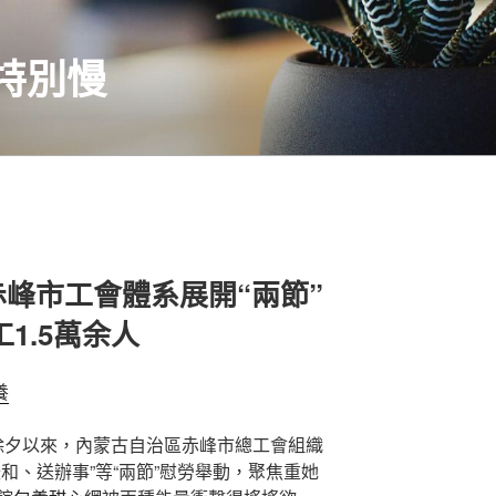
特別慢
峰市工會體系展開“兩節”
1.5萬余人
養
年除夕以來，內蒙古自治區赤峰市總工會組織
和、送辦事”等“兩節”慰勞舉動，聚焦重她