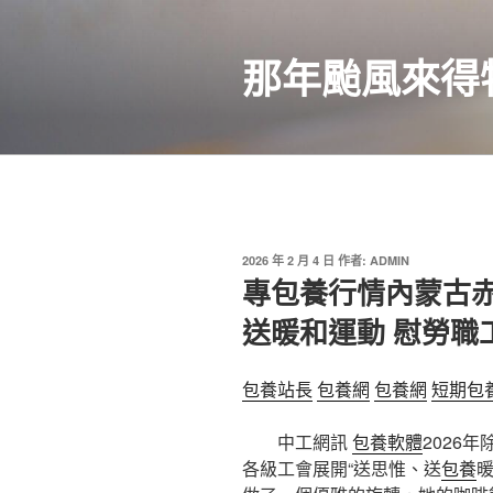
跳
至
那年颱風來得
主
要
內
容
發
2026 年 2 月 4 日
作者:
ADMIN
佈
專包養行情內蒙古赤
於
送暖和運動 慰勞職工
包養站長
包養網
包養網
短期包
中工網訊
包養軟體
2026
各級工會展開“送思惟、送
包養
暖