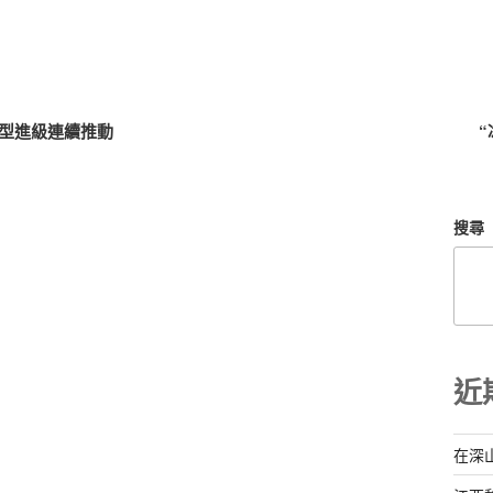
轉型進級連續推動
搜尋
近
在深