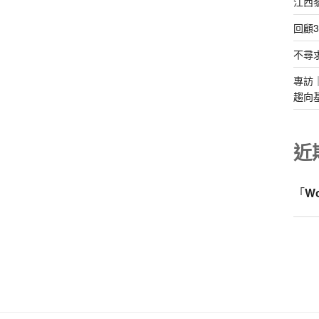
江西
回顧
不尋
專訪
趨向
近
「
W