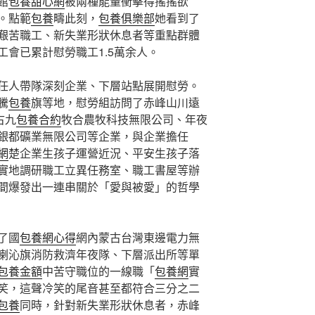
館
包養甜心網
被兩種能量衝擊得搖搖欲
。點範
包養
疇此刻，
包養俱樂部
她看到了
艱苦職工、新失業形狀休息者等重點群體
會已累計慰勞職工1.5萬余人。
任人帶隊深刻企業、下層站點展開慰勞。
騰
包養
旗等地，慰勞組訪問了赤峰山川遠
古九
包養合約
牧合農牧科技無限公司、年夜
銀都礦業無限公司等企業，與企業擔任
網
楚企業生孩子運營近況、平安生孩子落
實地調研職工立異任務室、職工書屋等辦
間爆發出一連串關於「愛與被愛」的哲學
了國
包養網心得
網內蒙古台灣東邊電力無
喇沁旗消防救濟年夜隊、下層派出所等單
包養金額
中苦守職位的一線職「
包養網
實
笑，這聲冷笑的尾音甚至都符合三分之二
包養
同時，針對新失業形狀休息者，赤峰