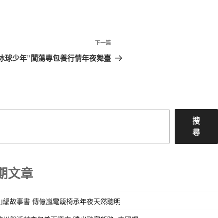
下
下一篇
一
“冰球少年”闖蕩專包養行情年夜舞臺
篇
文
章
搜
尋
期文章
山編故事書 傳億嵐電競椅承年夜天然聰明