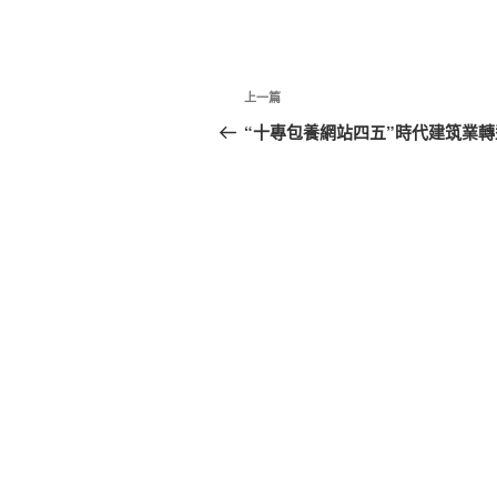
文
上
上一篇
章
一
“十專包養網站四五”時代建筑業
篇
導
文
覽
章