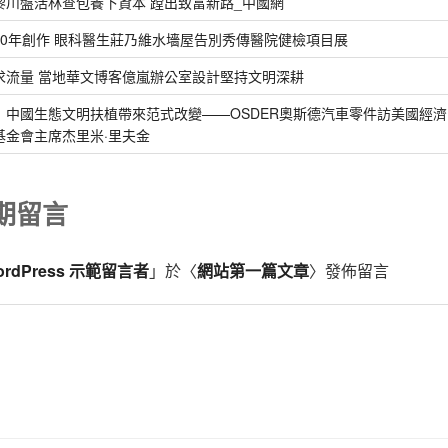
黎川盤活林查包養下資本 蹚出致富新路_中國網
30年創作 眼科醫生莊乃維水墻屋告別秀傳醫院健檢項目展
求流量 當地華文博客億嵐辦公室設計堅持文明深耕
｜中國生態文明扶植帶來范式改變——OSDER奧斯德汽車零件訪美國經濟
基金會主席杰里米·里夫金
期留言
ordPress 示範留言者
」於〈
網站第一篇文章
〉發佈留言