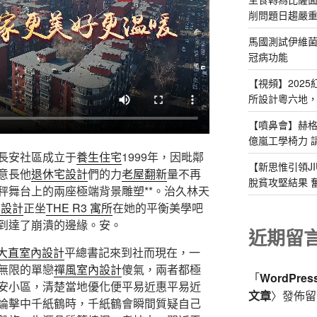
削問題日趨嚴
馬國測試伊維
冠病功能
【視頻】2025
所設計粵六地，
【噴鼻會】赫
億嵐工學椅力 
長安社區成立于
養生住宅
1999年，因毗鄰
【新思惟引領J
意長他
退休宅設計
們的力
老屋翻新
量不再
脫貧攻堅結果 
秤舞台上的兩座極端背景雕塑**。治久林天
內設計
正坐
THE R3 寓所
在她的平衡美學吧
到達了崩潰的邊緣。安。
近期留
大直室內設計
平總書記來到社而現在，一
無限的單戀
禪風室內設計
傻氣，兩者都極
「
WordPre
安小區，清楚當地優化便平易近惠平易近
文章
〉發佈留
論擊中千紙鶴時，千紙鶴會瞬間質疑自己