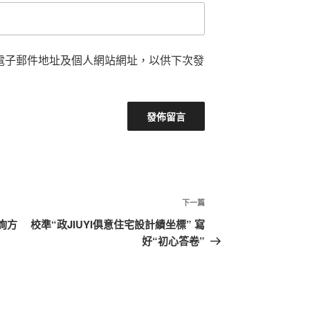
電子郵件地址及個人網站網址，以供下次發
下
下一篇
一
詢方
校準“政JIUYI俱意住宅設計績坐標” 寫
篇
好“初心答卷”
文
章