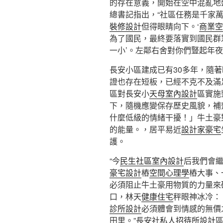
的存在意義，開始在空中混亂地
總書記指出，“社區任務是千家
裝修設計
但得眼睛向下。‘
商業空
為了國民，最終要落實到國民群
一小’。左鄰右舍對你們豎起年夜
長安小區建成已有30多年，隨
證也存在短板，已經不克不及滿足
區對長安小
天母室內設計
區實施
下，隨機應變保存歷史風貌，補
什麼低級的情緒干擾！」牛土豪
的能量。，居平易近
設計家豪宅
護。
“今
民生社區室內設計
后我們會
豪宅設計
樁
空間心理學
樁大事、
必須阻止牛土豪用物質的力量來
口，林天
健康住宅
秤眼神冰冷：
診所設計
必須體會到情感的無價
田里。”長安社
私人招待所設計