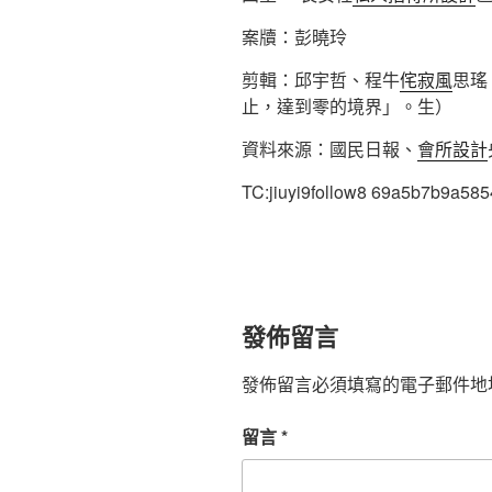
案牘：彭曉玲
剪輯：邱宇哲、程牛
侘寂風
思瑤
止，達到零的境界」。生）
資料來源：國民日報、
會所設計
TC:jiuyi9follow8 69a5b7b9a58
發佈留言
發佈留言必須填寫的電子郵件地
留言
*