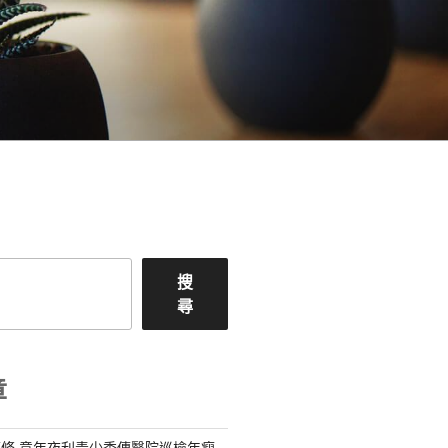
搜
尋
章
條 意年夜利青少秀傳醫院巡檢年瘦