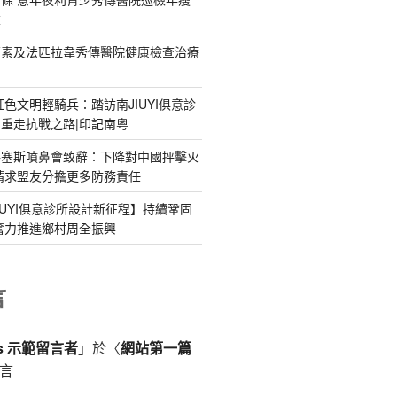
重
菌素及法匹拉韋秀傳醫院健康檢查治療
紅色文明輕騎兵：踏訪南JIUYI俱意診
重走抗戰之路|印記南粵
格塞斯噴鼻會致辭：下降對中國抨擊火
請求盟友分擔更多防務責任
IUYI俱意診所設計新征程】持續鞏固
奮力推進鄉村周全振興
言
ss 示範留言者
」於〈
網站第一篇
言