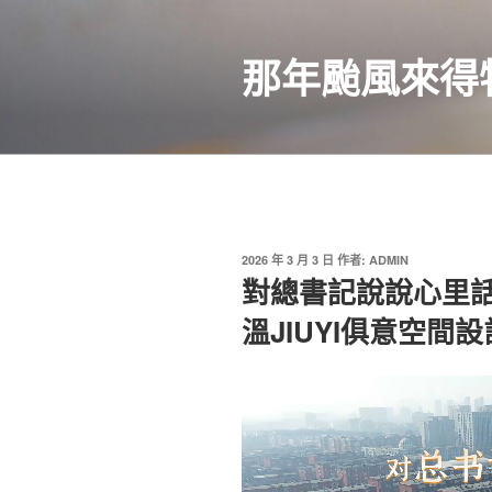
跳
至
那年颱風來得
主
要
內
容
發
2026 年 3 月 3 日
作者:
ADMIN
佈
對總書記說說心里
於
溫JIUYI俱意空間