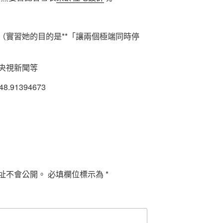
（實習她的目的是**「讓兩個極端同時停
央視新聞等
548.91394673
址不會公開。
必填欄位標示為
*