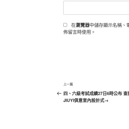
在
瀏覽器
中儲存顯示名稱、
佈留言時使用。
文
上
上一篇
章
一
四、六級考試成績27日6時公布 查
篇
JIUYI俱意室內設計式→
導
文
覽
章