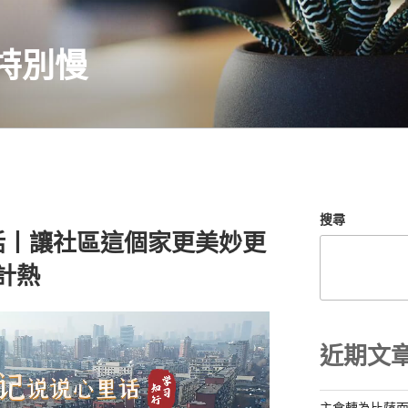
特別慢
搜尋
話丨讓社區這個家更美妙更
設計熱
近期文
主食轉為比薩面