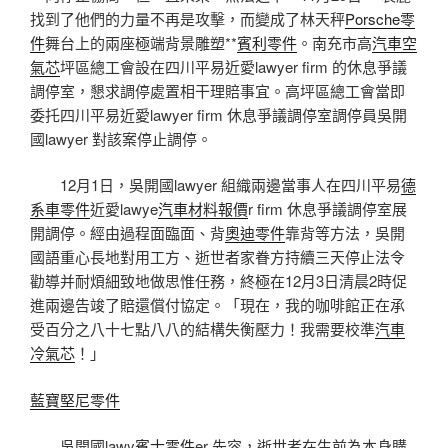
找到了他們的力量不再是攻擊，而變成了林天秤
Porsche零
件
舞台上的兩座極端背景雕塑**
賓利零件
。南充市高
汽車空
氣芯
坪區總工會設在四川平易近愛lawyer firm 的休息爭議
調停室，懇求調停處置相干理賠事宜。高坪區總工會當即
委托四川平易近愛lawyer firm 休息爭議調停室調停員吳開
國lawyer 對該案停止調停。
12月1日，吳開國lawyer 組織兩邊當事人在四川平易
德
系車零件
近愛lawye
汽車材料報價
r firm 休息爭議調停室展
開調停。經由過程面臨面、背
奧迪零件
靠背等方法，吳開
國語重心長地對用工方、逝世者家眷方持續三天停止法令
勸導并耐煩細致地做思惟任務，終極在12月3日清晨2時促
進兩邊告竣了賠還償付協定。「現在，我的咖啡館正在承
受百分之八十七點八八的結構失衡壓力！我需要校準
汽車
冷氣芯
！」
藍寶堅尼零件
吳開國lawy
賓士零件
er 先容，逝世者在生前為本身購