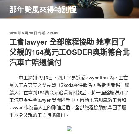
跳
那年颱風來得特別慢
至
主
要
內
發
2026 年 5 月 20 日
作者:
ADMIN
佈
工會lawyer 全部旅程協助 她拿回了
容
於
父親的164萬元工OSDER奧斯德台北
汽車亡賠還償付
中工網訊 2月6日，四川平易近愛lawyer firm 內，工亡
農人工袁某某之女袁麗（
Skoda零件
假名，系逝世者獨一繼
續人）在拿到164萬余元賠還償付款后，將一面錦旗送到了
工
汽車零件
會lawyer 吳開國手中，衝動地表現感激工會和
lawyer 作為農人工的剛強后盾，全部旅程協助她拿回了屬
于本身父親的工亡賠還償付。