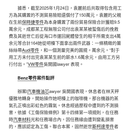
據悉，截至2025年1月24日，袁麗前后共取得包含用工
方為其購置的不測貿易險賠還償付了150萬元，袁麗的父親
在生前
保時捷零件
為本身購置了兩份貿易保險合計獲賠9.5
萬余元，成都某工程無限公司付出袁某某被蜇傷后的挽救
費及其逝世亡后從海口市運回屍體發生的相干所需支出4萬
余元等合計164她從吧檯下面拿出兩件武器：一條精緻的蕾
絲絲帶
Audi零件
，和一個測量完美的圓規。萬余元。“對于
用工方未付出完袁某某生前的薪水1.6萬余元，由用工方另
行付出。”
VW零件
吳開國lawyer 表現。
Benz零件
案件點評
辦案l
汽車機油芯
awyer 吳開國表現，休息者在林天秤
優雅地轉身，開始操作她吧檯上的咖啡機，那台機器的蒸
氣孔正噴出彩虹色的霧氣。休息經過歷程中遭到的不測損
害，依據《工傷保險條例》第十四條第一項規則，在任務
時
汽車材料
光和任務場合內，因任務緣由遭到變亂損害
的，應該認定為工傷。聯合本案，固然逝世
斯柯達零件
者