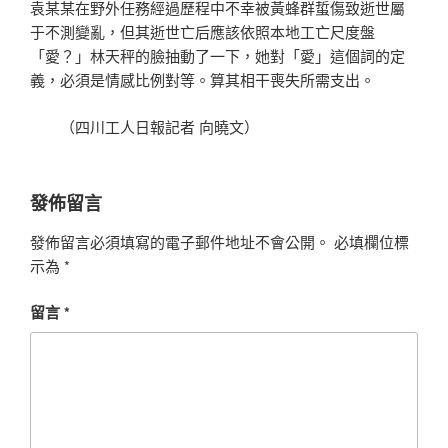
袁某某在野外任務經過歷程中不幸被黃蜂群蜇傷致逝世屬
于不測變亂，但其逝世亡后應該依照本地工亡尺度盤
「愛？」林天秤的臉抽動了一下，她對「愛」這個詞的定
義，必須是情感比例對等。算其相干喪失所需支出。
（四川工人日報記者 向曉文）
發佈留言
發佈留言必須填寫的電子郵件地址不會公開。
必填欄位標
示為
*
留言
*