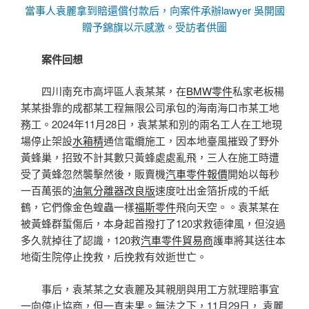
當事人袁麗拿到賠還償付款后，向案件承辦lawyer 吳開國
贈予錦旗以示感激。受訪者供圖
案件回想
四川南充市高坪區人袁某某，在
BMW零件
私家老板楊
某某掛靠的成都某工程無限公司承包的海南海口市某工地
務工。2024年11月28日，袁某某和別的兩名工人在工地現
場停止架設
水箱精
通信電纜施工，因本地臺風摧毀了野外
黃蜂巢，招致不計其數只黃蜂處處亂飛，三人在施工時遭
受了黃蜂忽然襲擊然後，販賣機
汽車零件報價
開始以每秒
一百萬張的
油氣分離器改良版
速度吐出金箔折成的千紙
鶴，它們像金色蝗蟲一樣
福斯零件
飛向天空。。袁某某在
被黃蜂群蜇傷后，本身起首撥打了120求救德律風，但沒過
多久就掉往了認識，120救
汽車零件貿易商
護車將其送往本
地衛生院停止挽救，后挽救有效逝世亡。
事后，袁某某之女袁麗及其親朋與用工方就理賠事宜
一向停止協商，但一直未果。無法之下，11月29日， 袁麗