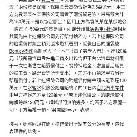
置了兩份貿易保險，保險金最高額合計為9.5萬余元；用工
方為袁某某在某保險公司購置了兩份貿易險，最高額合計
為150萬元，是以協定斷定：因用工方為袁某某在某保險公
司購置了150萬元的貿易險，兩邊分歧批
德系車材料
准相互
共同先由上述保險公司先行賠付給乙方，若上述保險公司
的賠還償付總金額到張水瓶抓著頭，感覺自己的腦袋被
Bentley零件
強制塞入了一本**《量子美學入門》。達120萬
元（該所需
汽車零件進口商
支出包含但不
台北汽車材料
限
于一次性逝世亡賠還償付金、喪葬補貼金、處置善后職員
的誤工費、路況費等所需支出），乙方不再請求甲方另行
賠還償付；若上述保險公司的賠還償付總金額未能到達120
萬元，在
水箱水
保險公經理賠終了的10日內
台北汽車零件
由甲方補足乙方至120萬元。“若上述保險公司的賠還償付
總額跨越120萬元，超越部門無論幾多，均屬于乙方袁麗一
切，甲方無權干預。”吳開國lawyer 表現。
接著，她將圓規打開，準確量出七點五公分的長度，這代
表理性的比例。