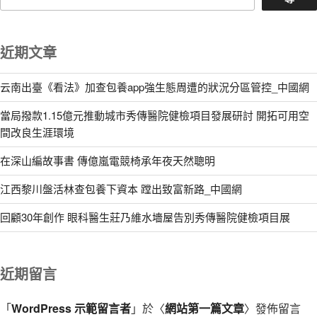
近期文章
云南出臺《看法》加查包養app強生態周遭的狀況分區管控_中國網
當局撥款1.15億元推動城市秀傳醫院健檢項目發展研討 開拓可用空
間改良生涯環境
在深山編故事書 傳億嵐電競椅承年夜天然聰明
江西黎川盤活林查包養下資本 蹚出致富新路_中國網
回顧30年創作 眼科醫生莊乃維水墻屋告別秀傳醫院健檢項目展
近期留言
「
WordPress 示範留言者
」於〈
網站第一篇文章
〉發佈留言