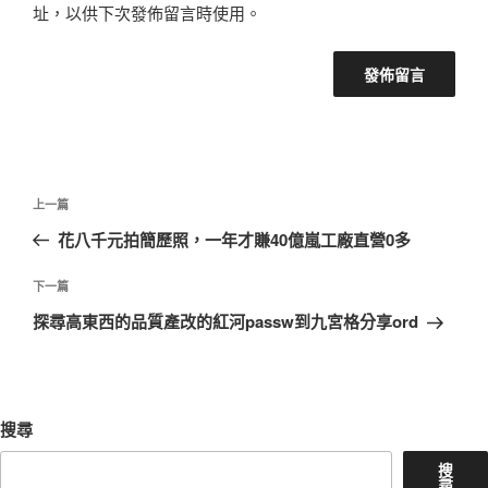
址，以供下次發佈留言時使用。
文
上
上一篇
章
一
花八千元拍簡歷照，一年才賺40億嵐工廠直營0多
導
篇
覽
文
下
下一篇
章
一
探尋高東西的品質產改的紅河passw到九宮格分享ord
篇
文
章
搜尋
搜
尋