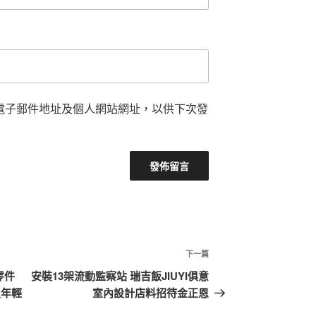
電子郵件地址及個人網站網址，以供下次發
下
下一篇
一
零件
安裝13架流動監察站 瑞吉飯JIUYI俱意
篇
及年輕
室內設計店料招待金正恩
文