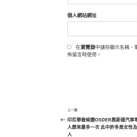
個人網站網址
在
瀏覽器
中儲存顯示名稱、
佈留言時使用。
文
上
上一篇
章
一
印尼華裔候選OSDER奧斯德汽車
篇
人歷來最多一次 此中許多是女性
導
文
人