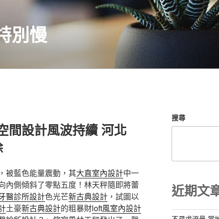
特別慢
搜尋
意空間設計風波持續 河北
除
，被藍色能量震動，其
大直室內設計
中一
向內側傾斜了零點五度！林天秤隨即將蕾
近期文
牙醫診所設計
色光芒
新古典設計
，試圖以
計
土豪
新古典設計
的粗暴財
loft風室內設計
不尋求流量 當