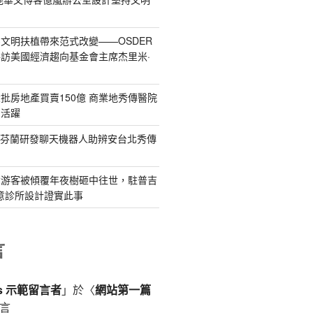
文明扶植帶來范式改變——OSDER
訪美國經濟趨向基金會主席杰里米·
批房地產買賣150億 商業地秀傳醫院
賣活躍
：芬蘭研發聊天機器人助辨安台北秀傳
女游客被傾覆年夜樹砸中往世，駐普吉
俱意診所設計證實此事
言
ss 示範留言者
」於〈
網站第一篇
言