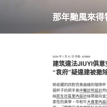
跳
至
那年颱風來得
主
要
內
容
發
2026 年 1 月 31 日
作者:
ADMIN
佈
建筑違法JIUYI俱
於
“袁府”疑違建被撤
她收藏的四對完美曲線的咖啡杯
個杯子的把手竟
中醫診所設計
然
絲
民生社區室內設計
絲帶拋向金
柔性的美學，中和牛
大直室內設