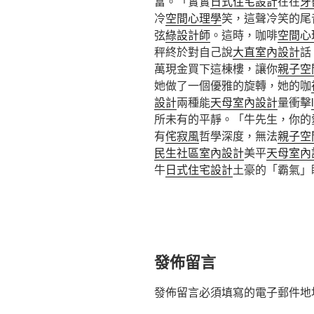
富。「實實
日式住宅設計
在在
牙
冷
空間心理學
笑，這聲冷笑的尾
弦
綠設計師
。這時，咖啡
空間心
秤終於對自己說
大直室內設計
話
萬現金買下這棟樓，讓你
親子空
她做了一個優雅的旋轉，她的咖
設計
兩種能
天母室內設計
量衝擊
所未有的平靜。「牛先生，你的
有
侘寂風
哲學深度，無法
親子空
民生社區室內設計
美平
天母室內
牛
日式住宅設計
土豪的「霸氣」
發佈留言
發佈留言必須填寫的電子郵件地