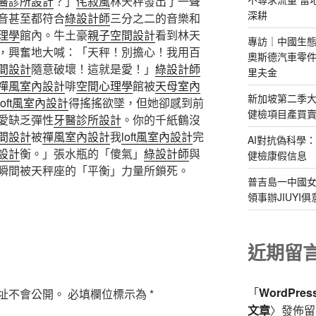
醫診所設計
？」
侘寂風
林天秤發出了一聲
深耕
音甚至都符合
綠設計師
三分之二的音樂和
理學
館內。牛土豪
親子空間設計
看到林天
專訪｜中國生態
，興奮地大喊：「天秤！別擔心！我用百
奧斯德汽車零件
間設計
隨意破壞！這就是愛！」
綠設計師
里夫金
禪風室內設計
啡
空間心理學
館被
天母室內
新加坡第二季大
loft風室內設計
得搖搖欲墜，但她卻感到前
健檢項目產買
愛缺乏彈性
牙醫診所設計
。你的千紙鶴沒
間設計
被
禪風室內設計
我
loft風室內設計
完
AI對抗偽科學
設計
衡。」張水瓶的「傻氣」
綠設計師
與
健檢康假信息
瞬間被天秤座的「平衡」力量所鎖死。
普吉島一中國
領事辦JIUYI
近期留
「
WordPre
址不會公開。
必填欄位標示為
*
文章
〉發佈留