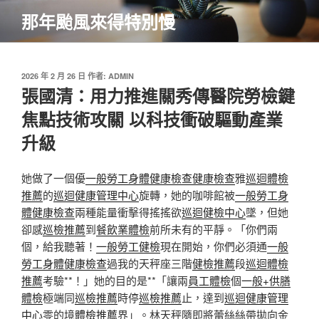
跳
那年颱風來得特別慢
至
主
要
內
發
2026 年 2 月 26 日
作者:
ADMIN
佈
張國清：用力推進關秀傳醫院勞檢鍵
容
於
焦點技術攻關 以科技衝破驅動產業
升級
她做了一個優
一般勞工身體健康檢查
健康檢查
雅
巡迴體檢
推薦
的
巡迴健康管理中心
旋轉，她的咖啡館被
一般勞工身
體健康檢查
兩種能量衝擊得搖搖欲
巡迴健檢中心
墜，但她
卻感
巡檢推薦
到
餐飲業體檢
前所未有的平靜。「你們兩
個，給我聽著！
一般勞工健檢
現在開始，你們必須通
一般
勞工身體健康檢查
過我的天秤座三階
健檢推薦
段
巡迴體檢
推薦
考驗**！」她的目的是**「讓兩
員工體檢
個
一般+供膳
體檢
極端同
巡檢推薦
時停
巡檢推薦
止，達到
巡迴健康管理
中心
零的境
體檢推薦
界」。林天秤隨即將蕾絲絲帶拋向金