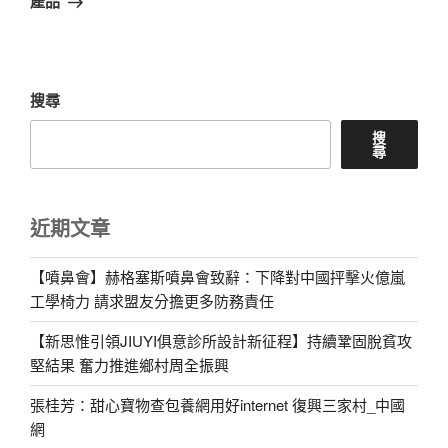
產品
文
章
搜尋
搜
尋
近期文章
【噴鼻會】赫格塞斯噴鼻會致辭：下降對中國抨擊火億嵐
工學椅力 請求盟友分擔更多防務責任
【新思惟引領JIUYI俱意診所設計新征程】持續鞏固脫貧攻
堅結果 奮力推進鄉村周全振興
張桂芳：甜心寶物查包養網用好internet 復興三家村_中國
網