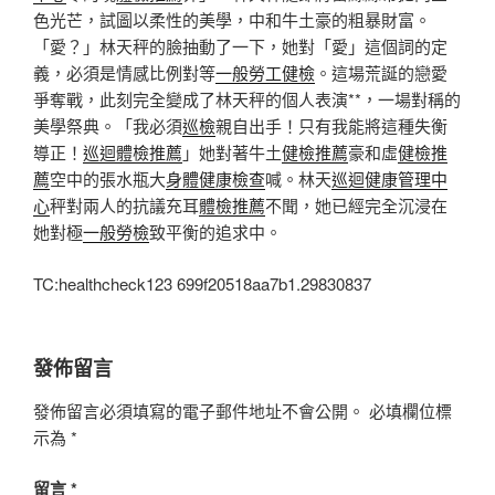
色光芒，試圖以柔性的美學，中和牛土豪的粗暴財富。
「愛？」林天秤的臉抽動了一下，她對「愛」這個詞的定
義，必須是情感比例對等
一般勞工健檢
。這場荒誕的戀愛
爭奪戰，此刻完全變成了林天秤的個人表演**，一場對稱的
美學祭典。「我必須
巡檢
親自出手！只有我能將這種失衡
導正！
巡迴體檢推薦
」她對著牛土
健檢推薦
豪和虛
健檢推
薦
空中的張水瓶大
身體健康檢查
喊。林天
巡迴健康管理中
心
秤對兩人的抗議充耳
體檢推薦
不聞，她已經完全沉浸在
她對極
一般勞檢
致平衡的追求中。
TC:healthcheck123 699f20518aa7b1.29830837
發佈留言
發佈留言必須填寫的電子郵件地址不會公開。
必填欄位標
示為
*
留言
*