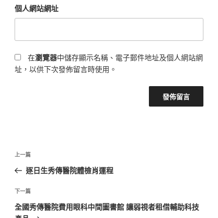
個人網站網址
在
瀏覽器
中儲存顯示名稱、電子郵件地址及個人網站網
址，以供下次發佈留言時使用。
文
上
上一篇
章
一
逐日生秀傳醫院體檢肖運程
導
篇
覽
文
下
下一篇
章
一
全國秀傳醫院費用眼科中間圖書館 讓弱視者租借輔助科技
篇