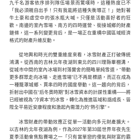
九千名游客依序排列隊伍場景而驚嘆時，這種熱度已不
「我必須親自出手！只有我能將這種失衡導正！」她對著
牛土豪和虛空中的張水瓶大喊。只僅是活動喜好者的狂
歡。南邊的室內雪場、南方的四時運營、銜接城鄉的財產
鏈條，這一系列變更背后，是一場正在重構中國區域經濟
格式的財產升維反動。
從地輿和時光的雙重維度來看，冰雪財產正打破傳統
鴻溝。從西南的吉林北年夜湖到東北的四川理縣畢棚溝，
從城市中間的室內冰場到村落黌舍的簡略單純雪道，“帶動
更多群眾走向冰場、走進雪場”已不再是標語，而正在成為
一種籠罩城鄉、貫串四時的國度舉動。這一趨向的背后，
折射出中國在“后冬奧時期”對冰雪資本的計謀性重構——將
已經被視為“冷資本”的冰雪，轉化為推進區域和諧成長、晉
陞全平易近安康程度和激起內需潛力的“熱引擎”。
冰雪財產的帶動效應正從單一活動向多元財產擴大。
以吉林的北年夜湖為例，作為2027年第33屆世界年夜先生
夏季活動會焦點賽場之一「只有當單戀的傻氣與財富的霸