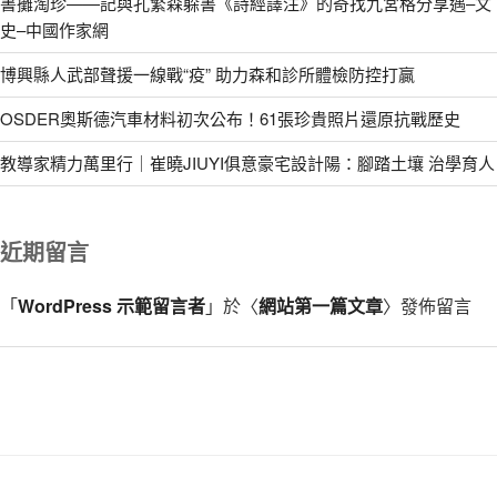
書攤淘珍——記與孔繁森躲書《詩經譯注》的奇找九宮格分享遇–文
史–中國作家網
博興縣人武部聲援一線戰“疫” 助力森和診所體檢防控打贏
OSDER奧斯德汽車材料初次公布！61張珍貴照片還原抗戰歷史
教導家精力萬里行｜崔曉JIUYI俱意豪宅設計陽：腳踏土壤 治學育人
近期留言
「
WordPress 示範留言者
」於〈
網站第一篇文章
〉發佈留言