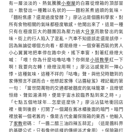
有一層淡淡的、熱氣騰騰
小樹屋
的白霧從燈箱的頂部冒
出，散發出一種難以名狀的——麵粉蒸煮過頭的氣味。
「麵粉焦慮？還是過度發酵？」廖沾沾是個醬料學家，對
所有食物相關的氣味都極度敏感。他聞出來了，這是一種
只有在極度巨大的麵團因為壓力過大
分享
而散發出的氣
味。街上的行人陷入了混亂。汽車不知道該走還是該停，
因為無論從哪個方向看，都是綠燈。一個穿著西裝的男人
小心翼翼地把車停在路中央，搖下車窗，對著紅綠燈大
喊：「喂！你為什麼咕嚕咕嚕？你倒是
小班教學
紅一下
啊！我要向左轉！綠燈沒用啊！」廖沾沾感覺到一陣心
悸。這種氣味，這種不祥的「咕嚕」聲，與他兒時聽到的
家傳預言不謀而合。他想起家傳《沾醬秘笈》裡記載的第
一句：「當世間萬物的交通都被麵皮的氣味籠罩，且燈號
恒綠、聲如湯沸時，便是宇宙水餃臨界點到來之時。」
「七點五個地球年…怎麼這麼快？」廖沾沾猛地衝回店
裡，衝到後廚，打開了一個藏在舊冰櫃後面的暗門。暗門
裡放著一個老舊的、像是古代金屬保險箱的東西。他輸入
了
家教
密碼：「一醬二醋三油四辣五蒜泥」（這是醬料界
的基礎公式，只有像他這樣的傳統派才會用）。保險箱打