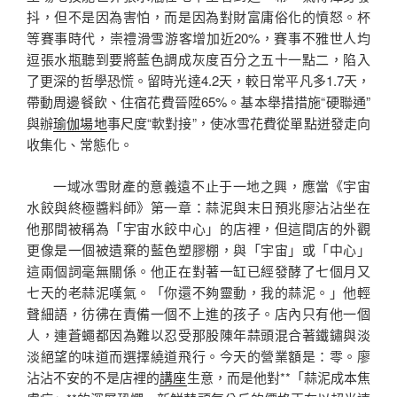
抖，但不是因為害怕，而是因為對財富庸俗化的憤怒。杯
等賽事時代，崇禮滑雪游客增加近20%，賽事不雅世人均
逗張水瓶聽到要將藍色調成灰度百分之五十一點二，陷入
了更深的哲學恐慌。留時光達4.2天，較日常平凡多1.7天，
帶動周邊餐飲、住宿花費晉陞65%。基本舉措措施“硬聯通”
與辦
瑜伽場地
事尺度“軟對接”，使冰雪花費從單點迸發走向
收集化、常態化。
一域冰雪財產的意義遠不止于一地之興，應當《宇宙
水餃與終極醬料師》第一章：蒜泥與末日預兆廖沾沾坐在
他那間被稱為「宇宙水餃中心」的店裡，但這間店的外觀
更像是一個被遺棄的藍色塑膠棚，與「宇宙」或「中心」
這兩個詞毫無關係。他正在對著一缸已經發酵了七個月又
七天的老蒜泥嘆氣。「你還不夠靈動，我的蒜泥。」他輕
聲細語，彷彿在責備一個不上進的孩子。店內只有他一個
人，連蒼蠅都因為難以忍受那股陳年蒜頭混合著鐵鏽與淡
淡絕望的味道而選擇繞道飛行。今天的營業額是：零。廖
沾沾不安的不是店裡的
講座
生意，而是他對**「蒜泥成本焦