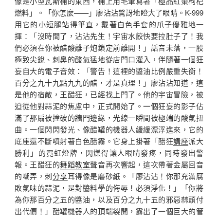
像是小型瓦斯桶的東西，桶上用毛筆寫著「極品紅棗枸杞
燃料」。「你怎麼——」廖沾沾驚訝地瞪大了眼睛。K-999
用它的小短腿站得筆直，戴著白色手套的爪子優雅地一
揮：「沒時間了，沾沾先生！宇宙水餃快要拉肚子了！我
們必須在你被醋酸離子炮鎖定前離開！」話音未落，一股
極致尖銳、刺鼻的酸氣猛地從店門口灌入，伴隨著一個狂
妄自大的電子音效：「警告！這裡的醬油比例嚴重失衡！
百分之九十九點九九的醋，才是真理！」廖沾沾知道，這
是他的宿敵，王醋狂，已經找上門了。他的宇宙冒險，被
迫從他對蒜泥的焦慮中，正式開始了。一個狂妄的影子佔
滿了那扇被撞破的牆門邊緣，光線一瞬間被極端的酸氣扭
曲。一個閃閃發光、像醋罐的機器人緩緩漂浮進來，它的
底座還不斷噴射著白色醋霧。它身上掛著「醋狂
講座
派大
勝利」的霓虹燈牌，閃爍得讓人眼睛發疼，同時發出警
報。王醋狂的
舞蹈教室
聲音再次響起，這次帶著金屬回音
的嘲弄，刺
分享
耳得像是磨砂紙。「廖沾沾！你那充滿腐
敗氣味的蒜泥，是對醬料學的侮辱！必須淨化！」「你將
為你那百分之五的醬油，以及百分之九十五的邪惡蒜頭付
出代價！」醋罐機器人的頂端裂開，露出了一個巨大的管