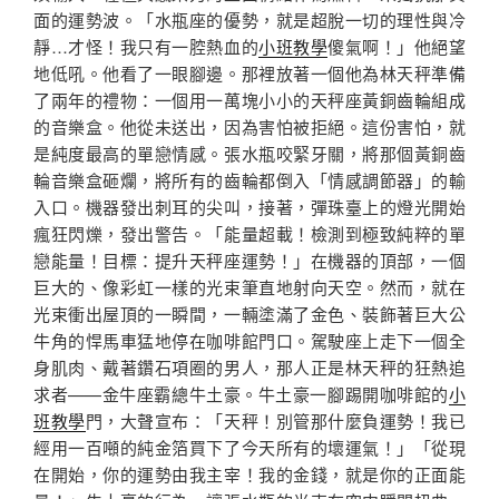
面的運勢波。「水瓶座的優勢，就是超脫一切的理性與冷
靜…才怪！我只有一腔熱血的
小班教學
傻氣啊！」他絕望
地低吼。他看了一眼腳邊。那裡放著一個他為林天秤準備
了兩年的禮物：一個用一萬塊小小的天秤座黃銅齒輪組成
的音樂盒。他從未送出，因為害怕被拒絕。這份害怕，就
是純度最高的單戀情感。張水瓶咬緊牙關，將那個黃銅齒
輪音樂盒砸爛，將所有的齒輪都倒入「情感調節器」的輸
入口。機器發出刺耳的尖叫，接著，彈珠臺上的燈光開始
瘋狂閃爍，發出警告。「能量超載！檢測到極致純粹的單
戀能量！目標：提升天秤座運勢！」在機器的頂部，一個
巨大的、像彩虹一樣的光束筆直地射向天空。然而，就在
光束衝出屋頂的一瞬間，一輛塗滿了金色、裝飾著巨大公
牛角的悍馬車猛地停在咖啡館門口。駕駛座上走下一個全
身肌肉、戴著鑽石項圈的男人，那人正是林天秤的狂熱追
求者——金牛座霸總牛土豪。牛土豪一腳踢開咖啡館的
小
班教學
門，大聲宣布：「天秤！別管那什麼負運勢！我已
經用一百噸的純金箔買下了今天所有的壞運氣！」「從現
在開始，你的運勢由我主宰！我的金錢，就是你的正面能