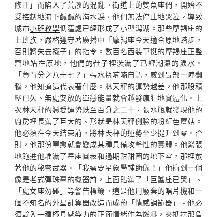
修正」而陷入了荒謬的混亂。街道上的雙魚座們，開始不
受控制地流下鹹鹹的海水淚，他們無法停止地哭泣，導致
城市
小班教學
低窪處已經形成了小型潟湖。那些摩羯座的
上班族，嚴格遵守著廣播中「摩羯座今天適合原地踏步，
否則將失去襪子」的指令。數百名西裝筆挺的摩羯座正整
齊地站在原地，他們的鞋子裡裝滿了已經潮濕的淚水。
「負百分之八十七？」張水瓶喃喃自語，感到胃部一陣翻
騰，他知道這代表著什麼。林天秤的運勢越差，他那股積
壓已久、無處安放的單戀能量就會越發瘋狂地實體化。上
次林天秤的戀愛運勢跌至百分之二十，張水瓶就發現他的
廚房裡長滿了巨大的、形狀是林天秤側臉的粉紅色蘑菇。
他必須在今天結束前，將林天秤的運勢至少提升到零。否
則，他那份單戀就會變成某種具備攻擊性的實體。他緊張
地跑進他堆滿了星座圖表和過期甜甜圈的地下室，那裡放
著他的秘密武器。「我需要星象學輔助儀！」他衝到一個
像是老式彈珠臺的機器前，上面貼滿了「巨蟹座已哭」、
「處女座勿碰」等警告標籤。這是他用廢棄的唱片機和一
個不知名的外星計算器改造而成的「情感調節器」。他必
須輸入一種極具感染力的正面情緒作為燃料，來抵抗那負