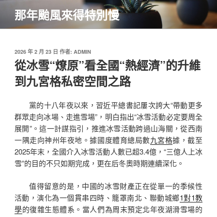
跳
那年颱風來得特別慢
至
主
要
內
發
2026 年 2 月 23 日
作者:
ADMIN
佈
從冰雪“燎原”看全國“熱經濟”的升維
容
於
到九宮格私密空間之路
黨的十八年夜以來，習近平總書記屢次誇大“帶動更多
群眾走向冰場、走進雪場”，明白指出“冰雪活動必定要周全
展開”。這一計謀指引，推進冰雪活動跨過山海關，從西南
一隅走向神州年夜地。據國度體育總局數
九宮格
據，截至
2025年末，全國介入冰雪活動人數已超3.4億，“三億人上冰
雪”的目的不只如期完成，更在后冬奧時期連續深化。
值得留意的是，中國的冰雪財產正在從單一的季候性
活動，演化為一個貫串四時、籠罩南北、聯動城鄉
1對1教
學
的復雜生態體系。當人們為周末預定北年夜湖滑雪場的