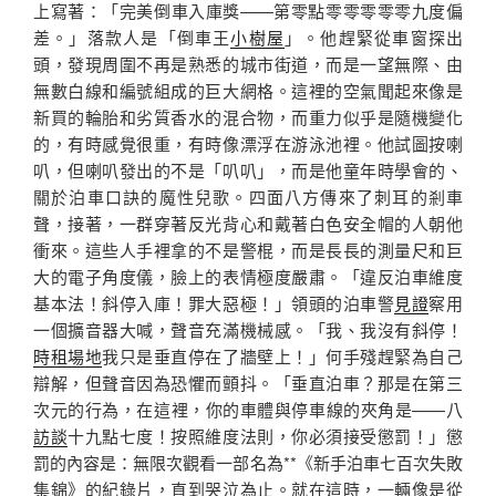
上寫著：「完美倒車入庫獎——第零點零零零零零九度偏
差。」落款人是「倒車王
小樹屋
」。他趕緊從車窗探出
頭，發現周圍不再是熟悉的城市街道，而是一望無際、由
無數白線和編號組成的巨大網格。這裡的空氣聞起來像是
新買的輪胎和劣質香水的混合物，而重力似乎是隨機變化
的，有時感覺很重，有時像漂浮在游泳池裡。他試圖按喇
叭，但喇叭發出的不是「叭叭」，而是他童年時學會的、
關於泊車口訣的魔性兒歌。四面八方傳來了刺耳的剎車
聲，接著，一群穿著反光背心和戴著白色安全帽的人朝他
衝來。這些人手裡拿的不是警棍，而是長長的測量尺和巨
大的電子角度儀，臉上的表情極度嚴肅。「違反泊車維度
基本法！斜停入庫！罪大惡極！」領頭的泊車警
見證
察用
一個擴音器大喊，聲音充滿機械感。「我、我沒有斜停！
時租場地
我只是垂直停在了牆壁上！」何手殘趕緊為自己
辯解，但聲音因為恐懼而顫抖。「垂直泊車？那是在第三
次元的行為，在這裡，你的車體與停車線的夾角是——八
訪談
十九點七度！按照維度法則，你必須接受懲罰！」懲
罰的內容是：無限次觀看一部名為**《新手泊車七百次失敗
集錦》的紀錄片，直到哭泣為止。就在這時，一輛像是從