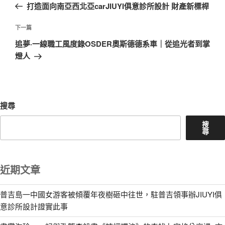
一
打造面向南亞西北亞carJIUYI俱意診所設計 財產新標桿
導
篇
覽
文
下
下一篇
章
一
追夢·一線職工風度錄OSDER奧斯德德系車｜從追光者到掌
篇
燈人
文
章
搜尋
搜
尋
近期文章
普吉島一中國女游客被傾覆年夜樹砸中往世，駐普吉領事辦JIUYI俱
意診所設計證實此事