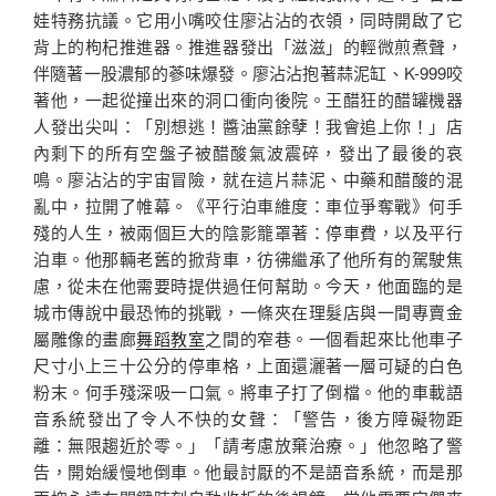
娃特務抗議。它用小嘴咬住廖沾沾的衣領，同時開啟了它
背上的枸杞推進器。推進器發出「滋滋」的輕微煎煮聲，
伴隨著一股濃郁的蔘味爆發。廖沾沾抱著蒜泥缸、K-999咬
著他，一起從撞出來的洞口衝向後院。王醋狂的醋罐機器
人發出尖叫：「別想逃！醬油黨餘孽！我會追上你！」店
內剩下的所有空盤子被醋酸氣波震碎，發出了最後的哀
鳴。廖沾沾的宇宙冒險，就在這片蒜泥、中藥和醋酸的混
亂中，拉開了帷幕。《平行泊車維度：車位爭奪戰》何手
殘的人生，被兩個巨大的陰影籠罩著：停車費，以及平行
泊車。他那輛老舊的掀背車，彷彿繼承了他所有的駕駛焦
慮，從未在他需要時提供過任何幫助。今天，他面臨的是
城市傳說中最恐怖的挑戰，一條夾在理髮店與一間專賣金
屬雕像的畫廊
舞蹈教室
之間的窄巷。一個看起來比他車子
尺寸小上三十公分的停車格，上面還灑著一層可疑的白色
粉末。何手殘深吸一口氣。將車子打了倒檔。他的車載語
音系統發出了令人不快的女聲：「警告，後方障礙物距
離：無限趨近於零。」「請考慮放棄治療。」他忽略了警
告，開始緩慢地倒車。他最討厭的不是語音系統，而是那