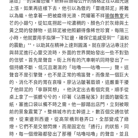
慮症」**的深層恐懼。新鮮蒜頭每公斤的價格正在以超光速
上漲，如果再這樣下去，他引以為傲的「靈魂蒜泥」將難
以為繼。他拿著一把被磨得光滑、閃耀著不祥
瑜伽教室
光
芒的小銀勺，從缸底撈起一坨濃稠的、顏色介於灰綠與土
黃之間的發酵物。這蒜泥被他照顧得像稀世珍寶，每隔三
小時，他就要用手指彈一下缸邊，確保它能感受到**「溫和
的震動」**，以助其在精神上達到圓滿。就在廖沾沾專注於
與蒜泥進行心靈交流時，外面的世界開始發出一些不對勁
的信號。首先是聲音。街上所有的汽車喇叭同時發出了一
個持續不斷、低沉且潮濕的「咕嚕——咕嚕——」聲。這
聲音不是引擎聲，也不是正常的鳴笛聲，而像是一個巨大
的、消化不良的胃在哀嚎。廖沾沾皺著眉頭，這嚴重干擾
了他蒜泥的「寧靜冥想」。他決定出去看個究竟，順手從
桌上拿了一張髒兮兮的，印著《沾醬秘笈》封面的皺衛生
紙，塞進口袋以備不時之需。他一腳踏出店門，立刻被眼
前的景象震驚了。整條城市的主幹道上，數百個交通信號
燈，從東邊到西邊，從高架橋到巷弄口，全部變成了綠
燈。它們不是交替閃爍，而是固定在「通行」的狀態，同
時，每一個燈箱都發出了那種「咕嚕咕嚕」的聲音，並且