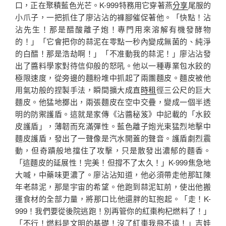
口，正在聚積藍色光芒。K-999特務用它穿著燕
分享
尾服的
小爪子，一把抓住了廖沾沾的褲腳催促著他。「快點！沾
沾先生！那是醋酸離子炮！專門用來溶解有機發酵物
的！」「它會把你的蒜泥在零點一秒內變成無菌的、純淨
的白醋！那是浩劫啊！」「不准動我的蒜泥！」廖沾沾發
出了醬料學家對待信仰般的怒吼。他以一種專業包水餃的
極限速度，從旁邊的麵粉堆中抓起了兩團麵皮。麵皮被他
用氣功般的捏製手法，瞬間擴大成直
時租
徑三公尺的巨大
麵皮。他猛地擲出，兩張麵皮在空中交疊，變成一個半透
明的防禦護盾。這就是家傳《沾醬秘笈》中記載的「水餃
皮護盾」，薄韌而充滿彈性。藍色離子炮光束猛烈地擊中
麵皮護盾，發出了一聲像是汽水開蓋的聲音。護盾劇烈震
動，但奇蹟般地擋住了攻擊，只是散發出濃郁的麵香。
「這麵皮的延展性！完美！但撐不了太久！」K-999焦急地
大喊，中藥味更濃了。廖沾沾知道，他必須帶走他那缸陳
年老蒜泥，那是宇宙的希望。他跑到蒜泥缸前，使出他搬
運食材的全部力量，將那口比他還胖的缸抱起。「走！K-
999！我們要從後院逃跑！別再管你的紅棗枸杞燃料了！」
「不行！燃料是文明的基礎！沒了紅棗我飛不遠！」吉娃