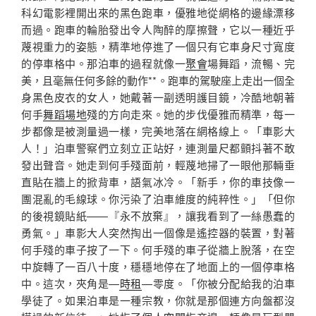
科幻電影裡開出來的黑色跑車，優雅地從網格的邊緣漂移
而過。跑車的輪胎發出令人陶醉的摩擦聲，它以一種近乎
蔑視重力的姿態，精準地停進了一個只有它車身尺寸寬度
的停車格中。那泊車的過程就像一
聚會
場舞蹈，流暢、完
美，且毫無任何多餘的動作**。跑車的駕駛座上走出一個全
身黑色皮衣的女人，她戴著一副透明護目鏡，冷酷地朝著
何手
舞蹈場地
殘的方向走來。她的步伐優雅而精準，每一
步都像是被測量過一樣，完美地落在網格線上。「車影大
人！」泊車警察們立刻立正站好，連測量尺都顫抖著不敢
發出聲音。她走到何手殘面前，輕蔑地掃了一眼他那輛垂
直貼在牆上的掀背車，語氣冰冷。「新手，你的車技像一
團混亂的毛線球。你污染了泊車維度的純粹性。」「但你
的後視鏡貼紙——『永不放棄』，讓我看到了一絲愚蠢的
勇氣。」車影大人突然掏出一個像是遙控器的裝置，對著
何手殘的車子按了一下。何手殘的車子從牆上脫落，在空
中旋轉了一百八十度，穩穩地停在了地面上的一個停車格
中。這次，夾角是—
時租
—零度。「你被分配給我的泊車
學徒了。如果泊車是一種宗教，你就是那個連方向盤都沒