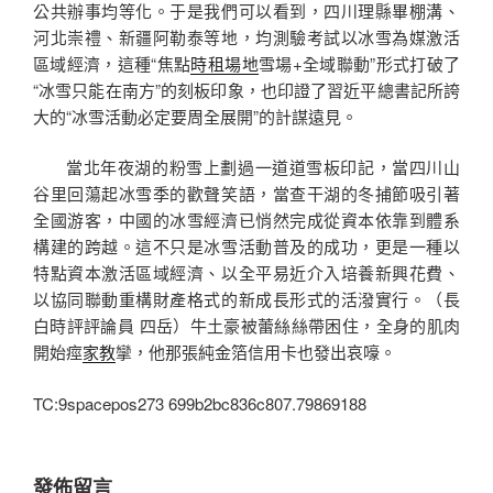
公共辦事均等化。于是我們可以看到，四川理縣畢棚溝、
河北崇禮、新疆阿勒泰等地，均測驗考試以冰雪為媒激活
區域經濟，這種“焦點
時租場地
雪場+全域聯動”形式打破了
“冰雪只能在南方”的刻板印象，也印證了習近平總書記所誇
大的“冰雪活動必定要周全展開”的計謀遠見。
當北年夜湖的粉雪上劃過一道道雪板印記，當四川山
谷里回蕩起冰雪季的歡聲笑語，當查干湖的冬捕節吸引著
全國游客，中國的冰雪經濟已悄然完成從資本依靠到體系
構建的跨越。這不只是冰雪活動普及的成功，更是一種以
特點資本激活區域經濟、以全平易近介入培養新興花費、
以協同聯動重構財產格式的新成長形式的活潑實行。（
長
白時評評論員 四岳
）牛土豪被蕾絲絲帶困住，全身的肌肉
開始痙
家教
攣，他那張純金箔信用卡也發出哀嚎。
TC:9spacepos273 699b2bc836c807.79869188
發佈留言