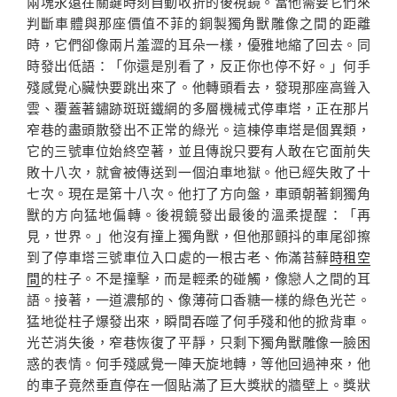
兩塊永遠在關鍵時刻自動收折的後視鏡。當他需要它們來
判斷車體與那座價值不菲的銅製獨角獸雕像之間的距離
時，它們卻像兩片羞澀的耳朵一樣，優雅地縮了回去。同
時發出低語：「你還是別看了，反正你也停不好。」何手
殘感覺心臟快要跳出來了。他轉頭看去，發現那座高聳入
雲、覆蓋著鏽跡斑斑鐵網的多層機械式停車塔，正在那片
窄巷的盡頭散發出不正常的綠光。這棟停車塔是個異類，
它的三號車位始終空著，並且傳說只要有人敢在它面前失
敗十八次，就會被傳送到一個泊車地獄。他已經失敗了十
七次。現在是第十八次。他打了方向盤，車頭朝著銅獨角
獸的方向猛地偏轉。後視鏡發出最後的溫柔提醒：「再
見，世界。」他沒有撞上獨角獸，但他那顫抖的車尾卻擦
到了停車塔三號車位入口處的一根古老、佈滿苔蘚
時租空
間
的柱子。不是撞擊，而是輕柔的碰觸，像戀人之間的耳
語。接著，一道濃郁的、像薄荷口香糖一樣的綠色光芒。
猛地從柱子爆發出來，瞬間吞噬了何手殘和他的掀背車。
光芒消失後，窄巷恢復了平靜，只剩下獨角獸雕像一臉困
惑的表情。何手殘感覺一陣天旋地轉，等他回過神來，他
的車子竟然垂直停在一個貼滿了巨大獎狀的牆壁上。獎狀