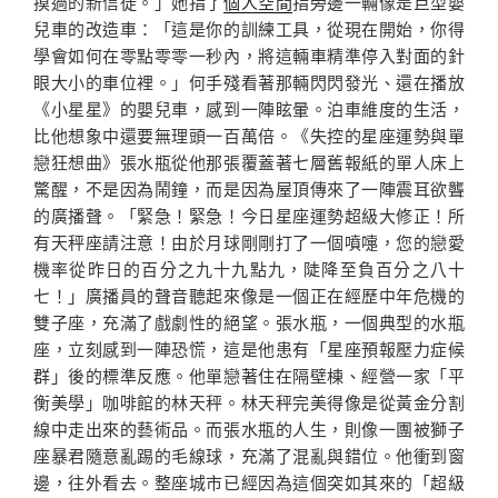
摸過的新信徒。」她指了
個人空間
指旁邊一輛像是巨型嬰
兒車的改造車：「這是你的訓練工具，從現在開始，你得
學會如何在零點零零一秒內，將這輛車精準停入對面的針
眼大小的車位裡。」何手殘看著那輛閃閃發光、還在播放
《小星星》的嬰兒車，感到一陣眩暈。泊車維度的生活，
比他想象中還要無理頭一百萬倍。《失控的星座運勢與單
戀狂想曲》張水瓶從他那張覆蓋著七層舊報紙的單人床上
驚醒，不是因為鬧鐘，而是因為屋頂傳來了一陣震耳欲聾
的廣播聲。「緊急！緊急！今日星座運勢超級大修正！所
有天秤座請注意！由於月球剛剛打了一個噴嚏，您的戀愛
機率從昨日的百分之九十九點九，陡降至負百分之八十
七！」廣播員的聲音聽起來像是一個正在經歷中年危機的
雙子座，充滿了戲劇性的絕望。張水瓶，一個典型的水瓶
座，立刻感到一陣恐慌，這是他患有「星座預報壓力症候
群」後的標準反應。他單戀著住在隔壁棟、經營一家「平
衡美學」咖啡館的林天秤。林天秤完美得像是從黃金分割
線中走出來的藝術品。而張水瓶的人生，則像一團被獅子
座暴君隨意亂踢的毛線球，充滿了混亂與錯位。他衝到窗
邊，往外看去。整座城市已經因為這個突如其來的「超級