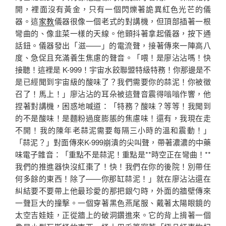
開，裡面沒有黃金，只有一個閃爍著詭異紅色光芒的儀
器。這
家教
儀器很像一個老式的對講機，但頂部插著一根
彎曲的、像韭菜一樣的天線。他顫抖著拿起儀器，按下通
話鈕。儀器發出「滋——」的電流聲，接著傳來一陣高八
度、急促且充滿養生焦慮的聲音。「喂！是廖沾沾嗎！快
接聽！這裡是 K-999！宇宙水餃聯盟特級特務！你那邊是不
是已經聞到宇宙級的酸味了？我們需要你的蒜泥！你被徵
召了！馬上！」廖沾沾的耳朵被這聲音震得嗡嗡作響，他
捏著對講機，困惑地喊道：「特務？酸味？等等！我聞到
的不是酸味！是麵粉過度膨脹的焦慮味！還有，我現在走
不開！我的陳年老蒜泥需要每隔三小時的溫和震動！」
「蒜泥？」對面傳來K-999崩潰的尖叫聲，帶著濃濃的中藥
味電子雜音：「重點不是蒜泥！重點是**時空正在彎曲！**
我們的推進器快沒紅棗了！快！我們在你的後院！別帶任
何多餘的東西！除了——你那缸蒜泥！」就在廖沾沾還在
糾結要不要帶上他最珍愛的那把銀勺時，外面的牆壁傳來
一聲巨大的撞擊。一個穿著黑色燕尾服、戴著太陽眼鏡的
太空吉娃娃，正從牆上的破洞鑽進來。它的背上揹著一個