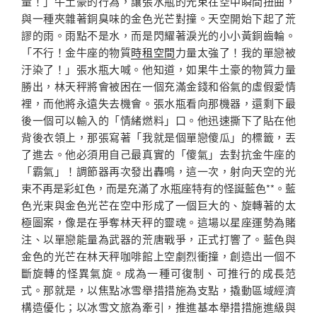
量！」牛土豪的行為，讓張水瓶的光束在空中瞬間扭曲，
與一種夾雜著銅臭味的金色光芒對撞。天空開始下起了荒
謬的雨。雨點不是水，而是閃耀著淚光的小小黃銅齒輪。
「不行！金牛座的物質
時租空間
力量太強了！我的單戀被
汙染了！」張水瓶大喊。他知道，如果牛土豪的物質力量
勝出，林天秤將會被困在一個充滿金錢和俗氣的虛假愛情
裡，而他將永遠失去機會。張水瓶看向那機器，還剩下最
後一個可以輸入的「情緒燃料」口。他迅速撕下了貼在他
背後衣領上，那張寫著「我就是個單戀傻瓜」的標籤，丟
了進去。他必須用自己最真實的「傻氣」去對抗金牛座的
「霸氣」！調節器再次發出轟鳴，這一次，射向天空的光
束不再是彩虹色，而是充滿了水瓶座特有的怪誕藍色**。藍
色光束與金色光芒在空中形成了一個巨大的、旋轉著的太
極圖案，像是在爭奪林天秤的靈魂。這場以星座運勢為賭
注、以單戀能量為武器的荒唐戰爭，正式打響了。藍色與
金色的光芒在林天秤咖啡館上空劇烈衝撞，創造出一個不
斷旋轉的怪異氣旋。成為一種可復制、可推行的成長范
式。那就是，以焦點冰雪舉措措施為支點，撬動區域經濟
構造優化；以冰雪文旅為牽引，推進基本舉措措施進級與