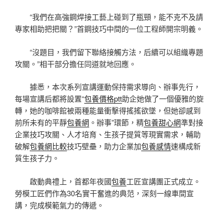
“我們在高強鋼焊接工藝上碰到了瓶頸，能不克不及請
專家相助把把關？”首鋼技巧中間的一位工程師開宗明義。
“沒題目，我們留下聯絡接觸方法，后續可以組織專題
攻關。”相干部分擔任同道就地回應。
據悉，本次系列宣講運動保持需求導向、辦事先行，
每場宣講后都將設置“
包養價格ptt
助企她做了一個優雅的旋
轉，她的咖啡館被兩種能量衝擊得搖搖欲墜，但她卻感到
前所未有的平靜
包養網
。辦事”環節，精
包養甜心網
準對接
企業技巧攻關、人才培育、生孩子提質等現實需求，輔助
破解
包養網比較
技巧壁壘，助力企業加
包養感情
速構成新
質生孩子力。
啟動典禮上，首都年夜國
包養
工匠宣講團正式成立。
勞模工匠們作為30名實干奮進的典范，深刻一線車間宣
講，完成模範氣力的傳遞。