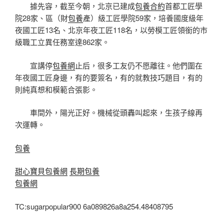
據先容，截至今朝，北京已建成
包養合約
首都工匠學
院28家、區（財
包養
產）級工匠學院59家，培養國度級年
夜國工匠13名、北京年夜工匠118名，以勞模工匠領銜的市
級職工立異任務室達862家。
宣講停
包養網
止后，很多工友仍不愿離往。他們圍在
年夜國工匠身邊，有的要簽名，有的就教技巧題目，有的
則純真想和模範合張影。
車間外，陽光正好。機械從頭轟叫起來，生孩子線再
次運轉。
包養
甜心寶貝包養網
長期包養
包養網
TC:sugarpopular900 6a089826a8a254.48408795