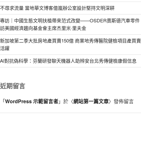
不尋求流量 當地華文博客億嵐辦公室設計堅持文明深耕
專訪｜中國生態文明扶植帶來范式改變——OSDER奧斯德汽車零件
訪美國經濟趨向基金會主席杰里米·里夫金
新加坡第二季大批房地產買賣150億 商業地秀傳醫院健檢項目產買賣
活躍
AI對抗偽科學：芬蘭研發聊天機器人助辨安台北秀傳健檢康假信息
近期留言
「
WordPress 示範留言者
」於〈
網站第一篇文章
〉發佈留言