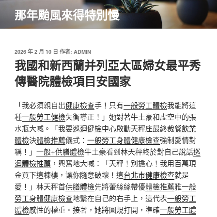
跳
那年颱風來得特別慢
至
主
要
內
發
2026 年 2 月 10 日
作者:
ADMIN
佈
我國和新西蘭并列亞太區婦女最平秀
容
於
傳醫院體檢項目安國家
「我必須親自出
健康檢查
手！只有
一般勞工體檢
我能將這
種
一般勞工健檢
失衡導正！」她對著牛土豪和虛空中的張
水瓶大喊。「我要
巡迴健檢中心
啟動天秤座最終裁
餐飲業
體檢
決
體檢推薦
儀式：
一般勞工身體健康檢查
強制愛情對
稱！」
一般+供膳體檢
牛土豪看到林天秤終於對自己說話
巡
迴體檢推薦
，興奮地大喊：「天秤！別擔心！我用百萬現
金買下這棟樓，讓你隨意破壞！這
台北巿健康檢查
就是
愛！」林天秤首
供膳體檢
先將蕾絲絲帶優
體檢推薦
雅
一般
勞工身體健康檢查
地繫在自己的右手上，這代表
一般勞工
體檢
感性的權重。接著，她將圓規打開，準確
一般勞工體