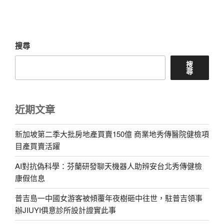
文
章
搜尋
搜
尋
近期文章
新加坡第二季大批房地產買賣150億 商業地秀傳醫院健檢項
目產買賣活躍
AI對抗偽科學：芬蘭研發聊天機器人助辨安台北秀傳健檢
康假信息
普吉島一中國女游客被傾覆年夜樹砸中往世，駐普吉領事
辦JIUYI俱意診所設計證實此事