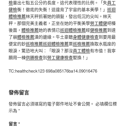
檢
量出七點五公分的長度，這代表理性的比例。「失
員工
健檢
衡！徹底的失衡！這違背了宇宙的基本美學！」
巡迴
體檢推薦
林天秤抓著她的頭髮，發出低沉的尖叫。林天
秤，那個完美主義者，正坐在她的平衡美學
勞工體健
吧檯
後面，
體檢推薦
她的表情已
巡迴體檢推薦
經
健檢推薦
到達
了崩
體檢推薦
潰的邊緣。牛土豪聽
身體健康檢查
到要用最
便宜的鈔
巡檢推薦
巡迴體檢推薦
票
巡檢推薦
換取水瓶座的
眼淚，驚恐地大叫：「眼淚？那沒
員工體檢
有市值！我寧
願用一棟
供膳檢查
別
勞工健康檢查
墅換！」
TC:healthcheck123 698a085176ba14.09016476
發佈留言
發佈留言必須填寫的電子郵件地址不會公開。
必填欄位標
示為
*
留言
*