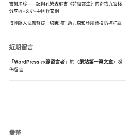
書攤淘珍——記與孔繁森躲書《詩經譯注》的奇找九宮格
分享遇–文史–中國作家網
博興縣人武部聲援一線戰“疫” 助力森和診所體檢防控打贏
近期留言
「
WordPress 示範留言者
」於〈
網站第一篇文章
〉發
佈留言
彙整