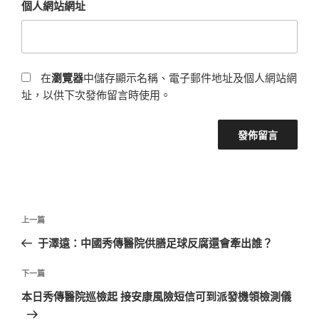
個人網站網址
在
瀏覽器
中儲存顯示名稱、電子郵件地址及個人網站網
址，以供下次發佈留言時使用。
文
上
上一篇
章
一
于澤遠：中國秀傳醫院供膳足球反腐還會牽出誰？
導
篇
覽
文
下
下一篇
章
一
本日秀傳醫院巡檢起 接安康風險短信可到派發機領檢測儀
篇