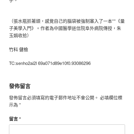
（張水瓶抓著頭，感覺自己的腦袋被強制塞入了一本**《量
子美學入門》。作者為中國醫學迷信院阜外病院傳授，朱
玉娟收拾）
竹科 健檢
TC:senho2ai2l 69a071d89e10f0.93086296
發佈留言
發佈留言必須填寫的電子郵件地址不會公開。
必填欄位標
示為
*
留言
*