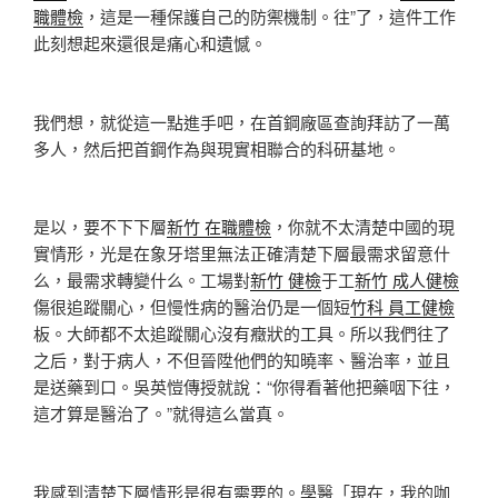
職體檢
，這是一種保護自己的防禦機制。往”了，這件工作
此刻想起來還很是痛心和遺憾。
我們想，就從這一點進手吧，在首鋼廠區查詢拜訪了一萬
多人，然后把首鋼作為與現實相聯合的科研基地。
是以，要不下下層
新竹 在職體檢
，你就不太清楚中國的現
實情形，光是在象牙塔里無法正確清楚下層最需求留意什
么，最需求轉變什么。工場對
新竹 健檢
于工
新竹 成人健檢
傷很追蹤關心，但慢性病的醫治仍是一個短
竹科 員工健檢
板。大師都不太追蹤關心沒有癥狀的工具。所以我們往了
之后，對于病人，不但晉陞他們的知曉率、醫治率，並且
是送藥到口。吳英愷傳授就說：“你得看著他把藥咽下往，
這才算是醫治了。”就得這么當真。
我感到清楚下層情形是很有需要的。學醫「現在，我的咖