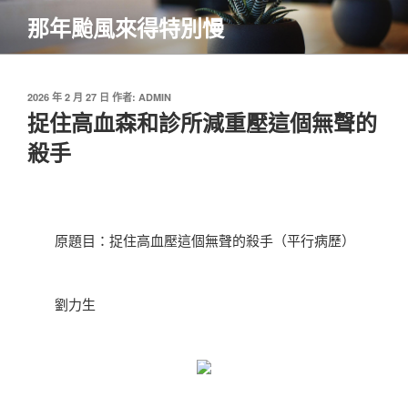
跳
那年颱風來得特別慢
至
主
要
內
發
2026 年 2 月 27 日
作者:
ADMIN
佈
捉住高血森和診所減重壓這個無聲的
容
於
殺手
原題目：捉住高血壓這個無聲的殺手（平行病歷）
劉力生