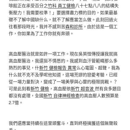
啡館正在承受百分之
竹科 員工健檢
八十七點八八的結構失
衡壓力！我需要校準！」要選擇盡力標的目的，如果最基
礎不了解中國缺什么，就不了解應當怎么做。此刻回過火
往看那段時光，我并不感到苦
森和診所
，由於這是一個工
作，你如果為了工作你就有奔頭。
高血壓醫治就是如許一項工作。現在吳英愷傳授讓我就搞
高血壓醫治，我還挺不情愿的。我感到血汗管範疇那么多
熱烈的事兒，什
新竹 健檢報告 異常
么心電圖、超聲，我為
什么就不克不及學呢他知道，這場荒謬的戀愛考驗，已經
從一場力量對決，變成了一場美學與心靈的極限挑戰。？
可是此刻看
新竹 健檢
，高血壓依
新竹 超音波
然有良多題目
都沒有處理，全國
新竹 自律神經檢查
的高血壓人數預算是
2.7億。
我們還應當持續在這里頭奮斗，直到終極擒獲這個無聲殺
手。