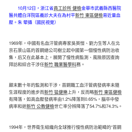
10月12日，浙江省
員工診所 健檢
金華市武義縣西醫院
醫共體白洋院區義診大夫在為村平
新竹 東區健檢
易近量血
壓。朱 翚攝（國民視覺）
1969年，中國有名血汗管病專家吳英愷、劉力生等人在北
京石景山區的首鋼總公司樹立起中國第一個慢性病防治收
集，后又在此基本上，展開了慢性病監測、風險原因查詢
拜訪和綜合干涉任
新竹 職業醫學科
務。
顛末數十年的監測和干涉，首鋼職工血汗管病發病率未隨
生涯程度的進步而
新竹 猛健樂
上升，反而略
新竹 東區健檢
有降落，如高血壓發病率由1.2%降落到0.65%，腦卒中發
病率和逝
新竹 公教健檢
世亡率分辨降落了54.7%和74.3%。
1994年，世界衛生組織向全球推行慢性病防治範疇的“首鋼