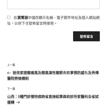
在
瀏覽器
中儲存顯示名稱、電子郵件地址及個人網站網
址，以供下次發佈留言時使用。
文
上
上一篇
章
一
迷信家提醒痛風及類風濕性關節炎炊事預防感化及秀傳
導
篇
醫院勞檢機制
覽
文
章
下
下一篇
一
山西：5種門診慢特病跨省直接結算森和診所家醫科全省試
篇
運轉
文