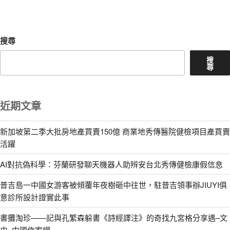
章
搜尋
搜
尋
近期文章
新加坡第二季大批房地產買賣150億 商業地秀傳醫院健檢項目產買賣
活躍
AI對抗偽科學：芬蘭研發聊天機器人助辨安台北秀傳健檢康假信息
普吉島一中國女游客被傾覆年夜樹砸中往世，駐普吉領事辦JIUYI俱
意診所設計證實此事
書攤淘珍——記與孔繁森躲書《詩經譯注》的奇找九宮格分享遇–文
史–中國作家網