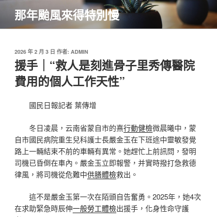
跳
那年颱風來得特別慢
至
主
要
內
發
2026 年 2 月 3 日
作者:
ADMIN
佈
援手｜“救人是刻進骨子里秀傳醫院
容
於
費用的個人工作天性”
國民日報記者 葉傳增
冬日凌晨，云南省蒙自市的熹
行動健檢
微晨曦中，蒙
自市國民病院重生兒科護士長嚴金玉在下班途中靈敏發覺
路上一輛結束不前的車輛有異常。她趕忙上前訊問，發明
司機已昏倒在車內。嚴金玉立即報警，并實時撥打急救德
律風，將司機從危難中
供膳體檢
救出。
這不是嚴金玉第一次在陌頭自告奮勇。2025年，她4次
在求助緊急時辰伸
一般勞工體檢
出援手，化身性命守護