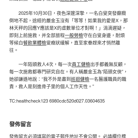
2025年10月30日，夜色深邃深摯，一名白叟突發癲癇
倒地不起，途經的嚴金玉沒有「等等！如果我的愛是X，那
林天秤的回應Y應該是X的虛數單位才對啊！」涓滴遲疑，
即刻上前施救，并全部旅程
一般勞檢
守在白叟身邊，耐煩
等候白
餐飲業體檢
叟癥狀緩解，直至家眷趕來才悄然離
往。
一年陌頭救人4次，每一次
員工健檢
出手都義無反顧，
每一次施救都專門研究自在。有人稱嚴金玉為“陌頭女俠”，
她卻謙遜地說：“我不外是盡到
巡迴健檢
一名醫護職員的職
責，救人是刻進骨子里的個人工作天性。”
TC:healthcheck123 6980cdc520d027.03604635
發佈留言
發佈留言必須填寫的電子郵件地址不會公開。
必填欄位標