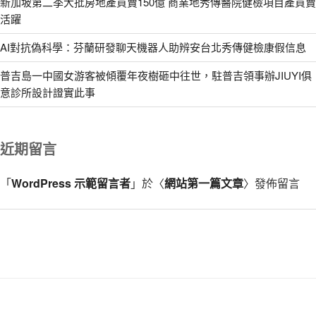
新加坡第二季大批房地產買賣150億 商業地秀傳醫院健檢項目產買賣
活躍
AI對抗偽科學：芬蘭研發聊天機器人助辨安台北秀傳健檢康假信息
普吉島一中國女游客被傾覆年夜樹砸中往世，駐普吉領事辦JIUYI俱
意診所設計證實此事
近期留言
「
WordPress 示範留言者
」於〈
網站第一篇文章
〉發佈留言