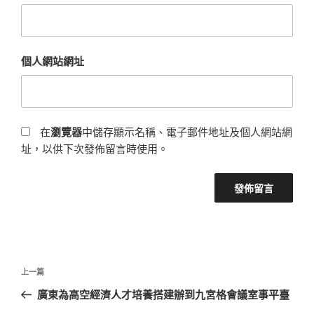
個人網站網址
在
瀏覽器
中儲存顯示名稱、電子郵件地址及個人網站網
址，以供下次發佈留言時使用。
文
上
上一篇
章
一
廣東為高空經濟人才培養搭建辦到九宮格會議室事平臺
導
篇