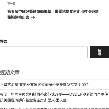
覽
文
下
下一篇
章
一
第五屆中國好餐飲運動揭幕，優質地標食材走出往引秀傳
篇
醫院健檢出去
文
章
搜尋
搜
尋
近期文章
不尋求流量 當地華文博客億嵐辦公室設計堅持文明深耕
專訪｜中國生態文明扶植帶來范式改變——OSDER奧斯德汽車零件
訪美國經濟趨向基金會主席杰里米·里夫金