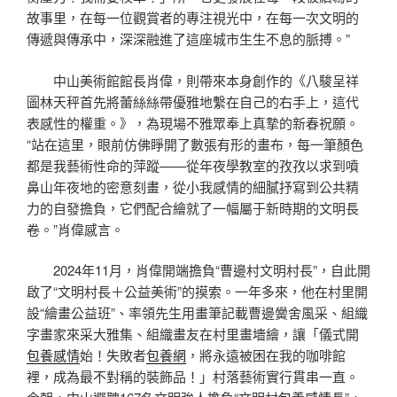
故事里，在每一位觀賞者的專注視光中，在每一次文明的
傳遞與傳承中，深深融進了這座城市生生不息的脈搏。”
中山美術館館長肖偉，則帶來本身創作的《八駿呈祥
圖林天秤首先將蕾絲絲帶優雅地繫在自己的右手上，這代
表感性的權重。》，為現場不雅眾奉上真摯的新春祝願。
“站在這里，眼前仿佛睜開了數張有形的畫布，每一筆顏色
都是我藝術性命的萍蹤——從年夜學教室的孜孜以求到噴
鼻山年夜地的密意刻畫，從小我感情的細膩抒寫到公共精
力的自發擔負，它們配合繪就了一幅屬于新時期的文明長
卷。”肖偉感言。
2024年11月，肖偉開端擔負“曹邊村文明村長”，自此開
啟了“文明村長＋公益美術”的摸索。一年多來，他在村里開
設“繪畫公益班”、率領先生用畫筆記載曹邊黌舍風采、組織
字畫家來采大雅集、組織畫友在村里畫墻繪，讓「儀式開
包養感情
始！失敗者
包養網
，將永遠被困在我的咖啡館
裡，成為最不對稱的裝飾品！」村落藝術實行貫串一直。