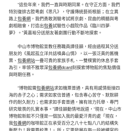
“這些年來，我們一直與時期同業。在守正方面，我們
特別復排古腔粵劇《思凡》，守護傳統藝術根脈；在立異
路上
包養網
，我們勇敢測驗考試將京劇、昆曲的精髓與粵
劇相融會，打造出
包養
試驗性小戲院作品《臨川四夢·
夢》。”黃嘉裕分送朋友著劇團行動不斷地摸索。
中山市博物館宣教任務職員譚佳韻，經由過程其分送
朋友的《風起孤立洋共話噴鼻山情》，以一張泛黃的舊機
票、
包養網站
一疊可貴的家族手札、一雙樸實的休息手套
為引，率領不雅眾深
包養網dcard
刻摸索博物館的焦點價值
與時期任務。
“博物館需
包養網站
求如機票普通，具有用感情銜接四
海的赤子之心；需求如家信普通，包含專心苦守、默默耕
作的耐久耐力；也需求如手套普通，擁有效力托舉、專門
研究敬畏的扎實本事。”譚佳韻動情地說道，“現在，中山市
博物館新館不只僅是一個加入我的最愛汗青的處「現在，
我
包養網
的咖啡館正在承受百分之八十七點八八的結構失
衡壓力！我需要校準！」所，它更發展在每一段被續寫的