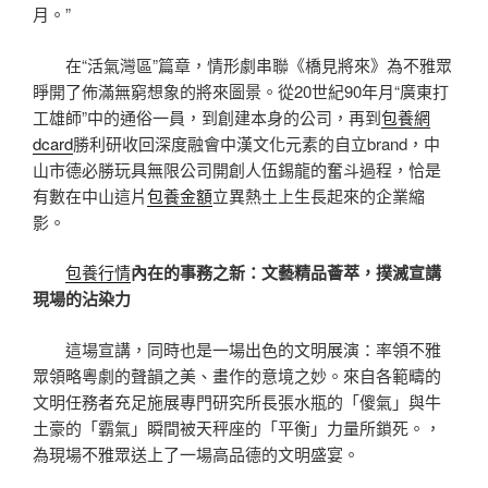
月。”
在“活氣灣區”篇章，情形劇串聯《橋見將來》為不雅眾
睜開了佈滿無窮想象的將來圖景。從20世紀90年月“廣東打
工雄師”中的通俗一員，到創建本身的公司，再到
包養網
dcard
勝利研收回深度融會中漢文化元素的自立brand，中
山市德必勝玩具無限公司開創人伍錫龍的奮斗過程，恰是
有數在中山這片
包養金額
立異熱土上生長起來的企業縮
影。
包養行情
內在的事務之新：文藝精品薈萃，撲滅宣講
現場的沾染力
這場宣講，同時也是一場出色的文明展演：率領不雅
眾領略粵劇的聲韻之美、畫作的意境之妙。來自各範疇的
文明任務者充足施展專門研究所長張水瓶的「傻氣」與牛
土豪的「霸氣」瞬間被天秤座的「平衡」力量所鎖死。，
為現場不雅眾送上了一場高品德的文明盛宴。