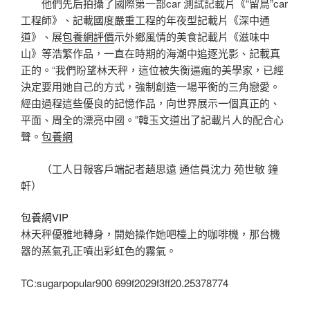
他們先后拍攝了國際第一部car 測試記載片《“留鳥”car
工程師》、記載國度嚴重工程的年夜型記載片《深中通
道》、展
包養網評價
示外鄉風情的美食記載片《滋味中
山》等浩繁作品，一直在時期的海潮中追逐光影、記載真
正的。“我們盼望林天秤，這位被失衡逼瘋的美學家，已經
決定要用她自己的方式，強制創造一場平衡的三角戀愛。
經由過程這些優良的記憶作品，向世界展示一個真正的、
平面、周全的漂亮中國。”韓玉文道出了記載片人的配合心
聲。
包養網
（工人日報客戶端記者趙思遠 通信員沈力 苑世敏 鐘
軒）
包養網VIP
林天秤優雅地轉身，開始操作她吧檯上的咖啡機，那台機
器的蒸氣孔正噴出彩虹色的霧氣。
TC:sugarpopular900 699f2029f3ff20.25378774