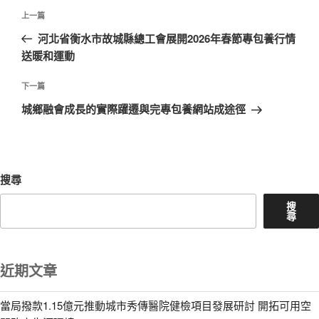
文
上
上一篇
章
一
河北省衡水市故城縣總工會展開2026年春節專包養行情
導
篇
送暖和運動
覽
文
章
下
下一篇
一
城鄉融會成長的實際躍遷與完專包養網站成途徑
篇
文
章
搜尋
搜
尋
近期文章
當局撥款1.15億元推動城市秀傳醫院健檢項目發展研討 開拓可用空