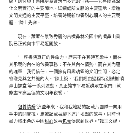
統，則付與了書院更為鮮活而多元的任務——它將成為深
化文明實行的主要陣地、延續處所文脈的主要窪地、增進
文明交通的主要平臺、培養時期新
包養甜心網
人的主要載
體。”陳上先容。
現在，藏匿在景致秀麗的古噴鼻林公園中的噴鼻山書
院已正式向市平易近開放。
“一座書院真正的性命力，歷來不在其磚瓦梁柱，而在
其承載的內在的
包養
事務；不在其內在情勢，而在其內蘊
的魂靈。我們信任，一個擁有風趣魂靈的文明空間，必定
會碰見與之共識的人。”陳上說，“我們經由過程特別謀劃‘噴
鼻山課堂’等一系列運動，真正讓市平易近群眾在家門口就
能盡享高品德的文明年夜餐。”
包養情婦
“這些年來，我和我地點的記載片團隊一向用
手中的開麥拉，忠誠記載著腳下這片地盤的故事，同時也
盡力將出色的中國
甜心
故事
包養
傳遞到世界。”韓玉文說。