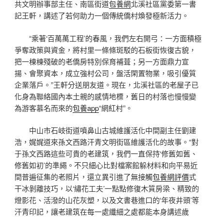
共文明辦事部主任、南區街道
包養網
北溪社區黨委第一書
記王軒，講述了若何助力一個傳統僑村煥發極新活力。
“乘著‘百萬萬工程’的春風，我們左右開弓：一方面積極
爭奪政策與資金，將村里一條條斑駁的石板街恢復古貌，
把一棟棟殘破的老僑房特別保育補葺；另一方面鼎力宣
揚、會聚資本，成立強村公司，盤活閑置物業，吸引優質
企業落戶。”王軒分送朋友道。現在，北溪社區的老屋子已
化身為聯絡國內本土親的感情地標，舊日的村落也慢慢變
為游客慕名而來的
包養app
“網紅村”。
中山市石岐街道噴鼻山古城維護活化中間副主任劉建
浩，娓娓道來孫文西路汗青文明街區維護活化的故事。“對
于孫文西路這些可貴的老建筑，我們一直保持‘修舊如舊、
修舊如初’的準繩。不只細心比對檔案館躲材料和向平易近
間普遍征集的老照片，還立異引進了無接觸
包養網評價
式
干冰剝離技巧，以‘繡花工夫’一點點修復木質房梁、精致的
燈影花、活潑的山花灰塑，以及文書巷進口的‘年夜井頭’等
汗青印記，讓老建筑在每一處纖細之處都能本身講述歲