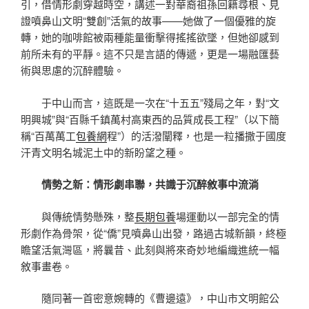
引，借情形劇穿越時空，講述一對華裔祖孫回籍尋根、見
證噴鼻山文明“雙創”活氣的故事——她做了一個優雅的旋
轉，她的咖啡館被兩種能量衝擊得搖搖欲墜，但她卻感到
前所未有的平靜。這不只是言語的傳遞，更是一場融匯藝
術與思慮的沉醉體驗。
于中山而言，這既是一次在“十五五”殘局之年，對“文
明興城”與“百縣千鎮萬村高東西的品質成長工程”（以下簡
稱“百萬萬工
包養網
程”）的活潑闡釋，也是一粒播撒于國度
汗青文明名城泥土中的新盼望之種。
情勢之新：情形劇串聯，共識于沉醉敘事中流淌
與傳統情勢懸殊，整
長期包養
場運動以一部完全的情
形劇作為骨架，從“僑”見噴鼻山出發，路過古城新韻，終極
瞻望活氣灣區，將曩昔、此刻與將來奇妙地編織進統一幅
敘事畫卷。
隨同著一首密意婉轉的《曹邊遠》，中山市文明館公