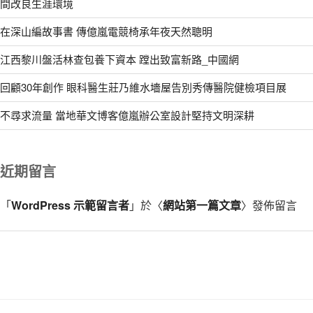
間改良生涯環境
在深山編故事書 傳億嵐電競椅承年夜天然聰明
江西黎川盤活林查包養下資本 蹚出致富新路_中國網
回顧30年創作 眼科醫生莊乃維水墻屋告別秀傳醫院健檢項目展
不尋求流量 當地華文博客億嵐辦公室設計堅持文明深耕
近期留言
「
WordPress 示範留言者
」於〈
網站第一篇文章
〉發佈留言