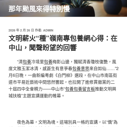
跳
那年颱風來得特別慢
至
主
要
內
發
2026 年 2 月 26 日
作者:
ADMIN
佈
文明薪火“種”嶺南專包養網心得：在
容
於
中山，聞聲盼望的回響
“清
包養
冷境里
包養
梅影山邊，獨賦清香瓊枝復艷，風
度文雅玉潔冰清，感蒼生有意爭春
包養意思
來自如仙……”2
月6日晚，一曲新編粵劇《白門柳》選段，在中山市南區街
道市平易近藝術中間悠然響起，也拉開了進修貫徹黨的二
十屆四中全會精力——中山市“
包養
包養留言板
推動文明興
城扶植”主題宣講運動的帷幕。
夜色為幕，文明為魂。這場別具一格的宣講，以“僑”為