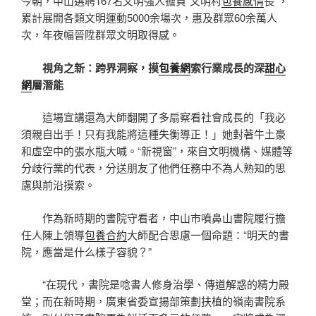
今朝，中山選聘167名文明強人擔負“文明村
包養感情
長”，
累計展開各類文明運動5000余場次，惠及群眾60余萬人
次，年夜幅晉陞群眾文明取得感。
視角之新：跨界洞察，摸
包養網
索行業成長的深
甜心
網
層潛能
這場宣講還為大師翻開了多扇察看社會成長的「我必
須親自出手！只有我能將這種失衡導正！」她對著牛土豪
和虛空中的張水瓶大喊。“新視窗”，來自文明機構、媒體等
分歧行業的代表，分送朋友了他們任務中不為人熟知的思
慮與前沿摸索。
作為新時期的書院守看者，中山市噴鼻山書院履行擔
任人陳上領導
包養合約
大師配合思慮一個命題：“明天的書
院，應當是什么樣子容貌？”
“在現代，書院是唸書人修身治學、傳道解惑的精力殿
堂；而在新時期，廣東省委宣揚部策劃扶植的嶺南書院系