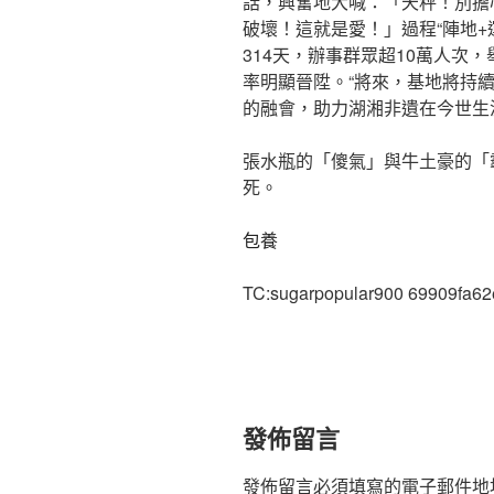
話，興奮地大喊：「天秤！別擔
破壞！這就是愛！」過程“陣地+
314天，辦事群眾超10萬人次
率明顯晉陞。“將來，基地將持
的融會，助力湖湘非遺在今世生
張水瓶的「傻氣」與牛土豪的「
死。
包養
TC:sugarpopular900 69909fa6
發佈留言
發佈留言必須填寫的電子郵件地