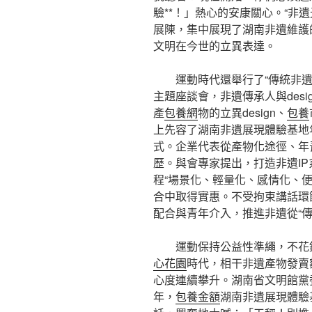
驗**！」熱心的安康關心。“非
展陳，集中展現了湖南非遺維護
文明在今世的立異表達。
運動時代還舉行了“傳統非遺×古
主題座談會，非遺傳承人與des
產
包養網
物的立異design、
包養
上先容了湖南非遺展現體驗基地
式。企業代表從產物化途徑、年
歷。與會專家提出，打造非遺I
程“場景化、輕量化、感情化、
合中取得實惠。不受拘束講話環
配合與青年介入，推進非遺從“傳承
運動保持公益性準繩，不花
心花園
時代，相干非遺產物發賣
心度連續攀升。湖南省文明館黨
年，
包養金額
湖南非遺展現體驗