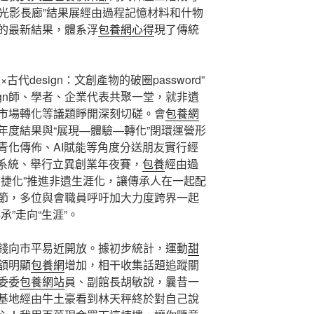
遺光影長廊”結果展經由過程記憶材料和什物
的最新結果，體系浮
包養網心得
現了傳統
代design：文創產物的破圈password”
ign師、學者、企業代表共聚一堂，就非遺
市場轉化等議題睜開深刻切磋。會
包養網
年度結果與“展現—體驗—轉化”閉環運營形
青化傳佈、AI賦能等角度分送朋友實行經
P系統、舉行立異創業年夜賽，
包養
經由過
便捷化”推進非遺生涯化，讓傳承人在一起配
節，多位與會職員呼吁加大力度跨界一起
”走向“生涯”。
錢向市平易近開放。據初步統計，運動
甜
額明顯
包養網
增加，相干收集話題追蹤關
委委
包養網站
員、副館長胡敏說，曩昔一
基地經由牛土豪看到林天秤終於對自己說