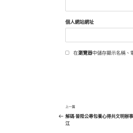
個人網站網址
在
瀏覽器
中儲存顯示名稱、
文
上
上一篇
章
一
解碼·晉陞公專包養心得共文明辦
篇
江
導
文