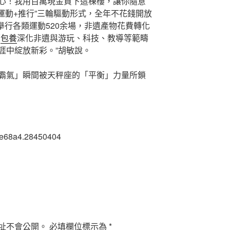
心！我用百萬現金買下這棟樓，讓你隨意
運動+推行”三輪驅動形式，全年不花錢開放
，舉行各類運動520余場，非遺產物花費轉化
續
包養
深化非遺與游玩、科技、教導等範疇
涯中綻放新彩。”胡敏說。
霸氣」瞬間被天秤座的「平衡」力量所鎖
2e68a4.28450404
址不會公開。
必填欄位標示為
*