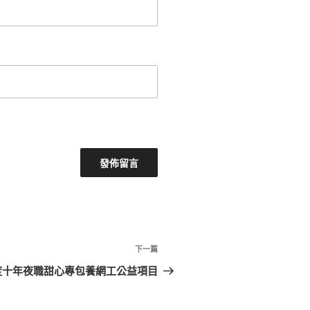
下
下一篇
一
年度十年夜職甜心專包養網工公益項目
篇
文