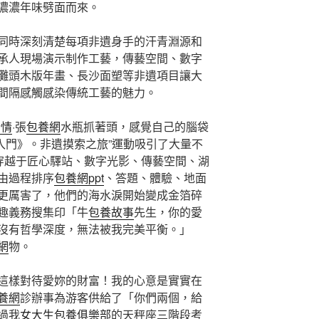
濃濃年味劈面而來。
同時深刻清楚每項非遺身手的汗青淵源和
承人現場演示制作工藝，傳藝空間、數字
灘頭木版年畫、長沙面塑等非遺項目讓大
間隔感觸感染傳統工藝的魅力。
行情
·張
包養網
水瓶抓著頭，感覺自己的腦袋
入門》。非遺摸索之旅”運動吸引了大量不
”穿越于匠心驛站、數字光影、傳藝空間、湖
由過程排序
包養網ppt
、答題、體驗、地面
更厲害了，他們的海水淚開始變成金箔碎
趣義務搜集印「牛
包養故事
先生，你的愛
沒有哲學深度，無法被我完美平衡。」
網
物。
這樣對待愛妳的財富！我的心意是實實在
養網
診辦事為游客供給了「你們兩個，給
過我
女大生包養俱樂部
的天秤座三階段考