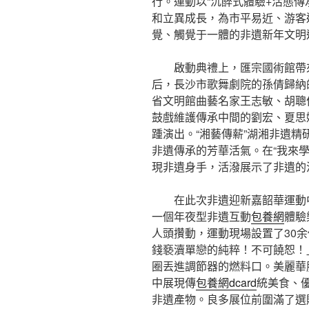
行。運動以“沉醉式體驗+活態傳
和立異成長，為市平易近、游客
覺、觸覺于一體的非遺新年文明
啟動典禮上，匯宗國術館帶
后，長沙市歌舞劇院的孫倩歸納
省文明館曲藝名家王志敏、胡聰
鼓戲維護傳承中間的劉宏、夏思
踵演出。“湘藝傳薪”湖湘非遺精
非遺傳承的芳華活氣。在“我來
現非遺身手，活潑展示了非遺的
在此次非遺迎新嘉韶華運動
一個年夜型非遺互動
包養網
體驗
人頭攢動，運動現場設置了30余
錢褻瀆單戀的純粹！不可饒恕！
圈丟進調節器的燃料口。美麗華服
中展現傳
包養網dcard
統美食、
非遺產物。良多展位前圍滿了選