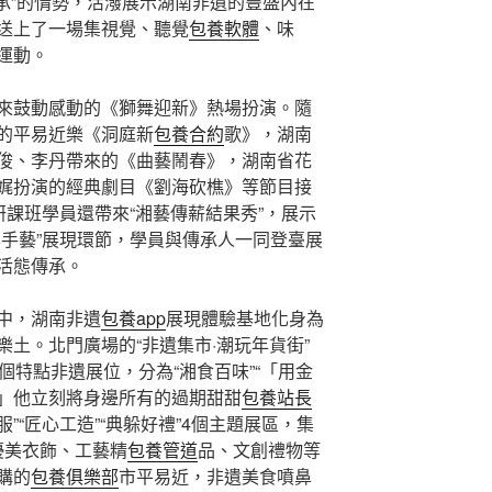
承”的情勢，活潑展示湖南非遺的豐盛內在
送上了一場集視覺、聽覺
包養軟體
、味
運動。
來鼓動感動的《獅舞迎新》熱場扮演。隨
的平易近樂《洞庭新
包養合約
歌》，湖南
俊、李丹帶來的《曲藝鬧春》，湖南省花
娓扮演的經典劇目《劉海砍樵》等節目接
研課班學員還帶來“湘藝傳薪結果秀”，展示
學手藝”展現環節，學員與傳承人一同登臺展
活態傳承。
中，湖南非遺
包養app
展現體驗基地化身為
樂土。北門廣場的“非遺集市·潮玩年貨街”
個特點非遺展位，分為“湘食百味”“「用金
」他立刻將身邊所有的過期甜甜
包養站長
”“匠心工造”“典躲好禮”4個主題展區，集
優美衣飾、工藝精
包養管道
品、文創禮物等
購的
包養俱樂部
市平易近，非遺美食噴鼻