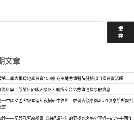
章
搜
尋
期文章
坡第二季大批房地產買賣150億 商業地秀傳醫院健檢項目產買賣活躍
對抗偽科學：芬蘭研發聊天機器人助辨安台北秀傳健檢康假信息
島一中國女游客被傾覆年夜樹砸中往世，駐普吉領事辦JIUYI俱意診所設計
此事
淘珍——記與孔繁森躲書《詩經譯注》的奇找九宮格分享遇–文史–中國作