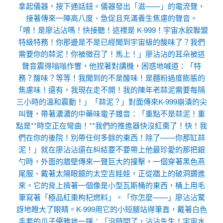
拿起儀器，按下通話鈕。儀器發出「滋——」的電流聲，
接著傳來一陣高八度、急促且充滿養生焦慮的聲音。
「喂！是廖沾沾嗎！快接聽！這裡是 K-999！宇宙水餃聯盟
特級特務！你那邊是不是已經聞到宇宙級的酸味了？我們
需要你的蒜泥！你被徵召了！馬上！」廖沾沾的耳朵被這
聲音震得嗡嗡作響，他捏著對講機，困惑地喊道：「特
務？酸味？等等！我聞到的不是酸味！是麵粉過度膨脹的
焦慮味！還有，我現在走不開！我的陳年老蒜泥需要每隔
三小時的溫和震動！」「蒜泥？」對面傳來K-999崩潰的尖
叫聲，帶著濃濃的中藥味電子雜音：「重點不是蒜泥！重
點是**時空正在彎曲！**我們的推進器快沒紅棗了！快！我
們在你的後院！別帶任何多餘的東西！除了——你那缸蒜
泥！」就在廖沾沾還在糾結要不要帶上他最珍愛的那把銀
勺時，外面的牆壁傳來一聲巨大的撞擊。一個穿著黑色燕
尾服、戴著太陽眼鏡的太空吉娃娃，正從牆上的破洞鑽進
來。它的背上揹著一個像是小型瓦斯桶的東西，桶上用毛
筆寫著「極品紅棗枸杞燃料」。「你怎麼——」廖沾沾驚
訝地瞪大了眼睛。K-999用它的小短腿站得筆直，戴著白色
手套的爪子優雅地一揮：「沒時間了，沾沾先生！宇宙水