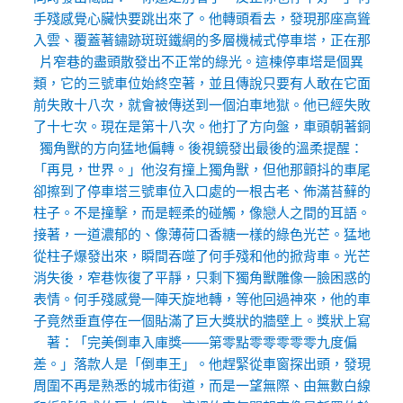
手殘感覺心臟快要跳出來了。他轉頭看去，發現那座高聳
入雲、覆蓋著鏽跡斑斑鐵網的多層機械式停車塔，正在那
片窄巷的盡頭散發出不正常的綠光。這棟停車塔是個異
類，它的三號車位始終空著，並且傳說只要有人敢在它面
前失敗十八次，就會被傳送到一個泊車地獄。他已經失敗
了十七次。現在是第十八次。他打了方向盤，車頭朝著銅
獨角獸的方向猛地偏轉。後視鏡發出最後的溫柔提醒：
「再見，世界。」他沒有撞上獨角獸，但他那顫抖的車尾
卻擦到了停車塔三號車位入口處的一根古老、佈滿苔蘚的
柱子。不是撞擊，而是輕柔的碰觸，像戀人之間的耳語。
接著，一道濃郁的、像薄荷口香糖一樣的綠色光芒。猛地
從柱子爆發出來，瞬間吞噬了何手殘和他的掀背車。光芒
消失後，窄巷恢復了平靜，只剩下獨角獸雕像一臉困惑的
表情。何手殘感覺一陣天旋地轉，等他回過神來，他的車
子竟然垂直停在一個貼滿了巨大獎狀的牆壁上。獎狀上寫
著：「完美倒車入庫獎——第零點零零零零零九度偏
差。」落款人是「倒車王」。他趕緊從車窗探出頭，發現
周圍不再是熟悉的城市街道，而是一望無際、由無數白線