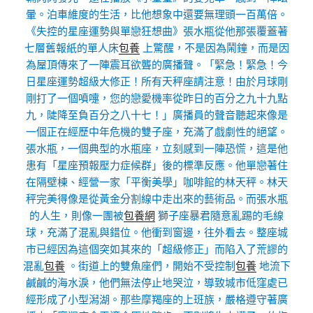
暈。泊車維度的生活，比他想象中還要無理頭一百萬倍。
《失控的星座運勢與單戀狂想曲》張水瓶從他那張覆蓋著
七層舊報紙的單人床
包養
上驚醒，不是因為鬧鐘，而是因
為屋頂傳來了一陣震耳欲聾的廣播聲。「緊急！緊急！今
日星座運勢超級大修正！所有天秤座請注意！由於月球剛
剛打了一個噴嚏，您的戀愛機率從昨日的百分之九十九點
九，陡降至負百分之八十七！」廣播員的聲音聽起來像是
一個正在經歷中年危機的雙子座，充滿了戲劇性的絕望。
張水瓶，一個典型的水瓶座，立刻感到一陣恐慌，這是他
患有「星座預報壓力症候群」後的標準反應。他單戀著住
在隔壁棟、經營一家「平衡美學」咖啡館的林天秤。林天
秤完美得像是從黃金分割線中走出來的藝術品。而張水瓶
的人生，則像一團被
包養網
獅子座暴君隨意亂踢的毛線
球，充滿了混亂與錯位。他衝到窗邊，往外看去。整座城
市已經因為這個突如其來的「超級修正」而陷入了荒謬的
混亂
包養
。街道上的雙魚座們，開始不受控制
包養
地流下
鹹鹹的海水淚，他們無法停止地哭泣，導致城市低窪處已
經形成了小型潟湖。那些摩羯座的上班族，嚴格遵守著廣