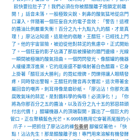
餃快要拉肚子了！我們必須在你被醋酸離子炮鎖定前離
開！」話音未落，一股極致尖銳、刺鼻的酸氣猛地從店門
口灌入，伴隨著一個狂妄自大的電子音效：「警告！這裡
的醬油比例嚴重失衡！百分之九十九點九九的醋，才是真
理！」廖沾沾知道，這是他的宿敵，王醋狂，已經找上門
了。他的宇宙冒險，被迫從他對蒜泥的焦慮中，正式開始
了。一個狂妄的影子佔滿了那扇被撞破的牆門邊緣，光線
一瞬間被極端的酸氣扭曲。一個閃閃發光、像醋罐的機器
人緩緩漂浮進來，它的底座還不斷噴射著白色醋霧。它身
上掛著「醋狂派大勝利」的霓虹燈牌，閃爍得讓人眼睛發
疼，同時發出警報。王醋狂的聲音再次響起，這次帶著金
屬回音的嘲弄，刺耳得像是磨砂紙。「廖沾沾！你那充滿
腐敗氣味的蒜泥，是對醬料學的侮辱！必須淨化！」「你
將為你那百分之五的醬油，以及百分之九十五的邪惡蒜頭
付出代價！」醋罐機器人的頂端裂開，露出了一個巨大的
管口，正在聚積藍色光芒。K-999特務用它穿著燕尾服的小
爪子，一把抓住了廖沾沾的褲
包養網
腳催促著他。「快
點！沾沾先生！那是醋酸離子炮！專門用來溶解有機發酵