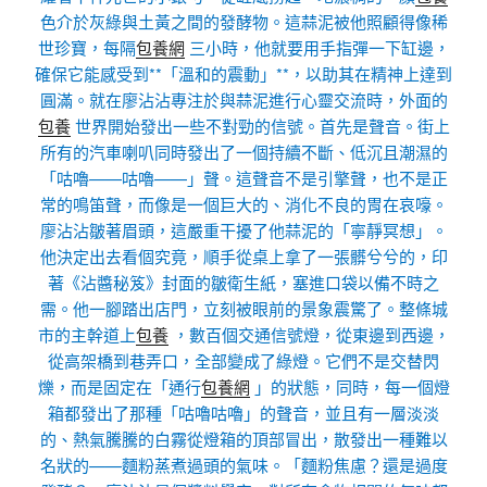
色介於灰綠與土黃之間的發酵物。這蒜泥被他照顧得像稀
世珍寶，每隔
包養網
三小時，他就要用手指彈一下缸邊，
確保它能感受到**「溫和的震動」**，以助其在精神上達到
圓滿。就在廖沾沾專注於與蒜泥進行心靈交流時，外面的
包養
世界開始發出一些不對勁的信號。首先是聲音。街上
所有的汽車喇叭同時發出了一個持續不斷、低沉且潮濕的
「咕嚕——咕嚕——」聲。這聲音不是引擎聲，也不是正
常的鳴笛聲，而像是一個巨大的、消化不良的胃在哀嚎。
廖沾沾皺著眉頭，這嚴重干擾了他蒜泥的「寧靜冥想」。
他決定出去看個究竟，順手從桌上拿了一張髒兮兮的，印
著《沾醬秘笈》封面的皺衛生紙，塞進口袋以備不時之
需。他一腳踏出店門，立刻被眼前的景象震驚了。整條城
市的主幹道上
包養
，數百個交通信號燈，從東邊到西邊，
從高架橋到巷弄口，全部變成了綠燈。它們不是交替閃
爍，而是固定在「通行
包養網
」的狀態，同時，每一個燈
箱都發出了那種「咕嚕咕嚕」的聲音，並且有一層淡淡
的、熱氣騰騰的白霧從燈箱的頂部冒出，散發出一種難以
名狀的——麵粉蒸煮過頭的氣味。「麵粉焦慮？還是過度