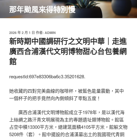
跳
那年颱風來得特別慢
至
主
要
內
發
2026 年 2 月 1 日
作者:
ADMIN
佈
新時期中國調研行之文明中華｜走進
容
於
廣西合浦漢代文明博物甜心台包養網
館
requestId:697e83306ba6c3.35201628.
她收藏的四對完美曲線的咖啡杯，被藍色能量震動，其中
一個杯子的把手竟然向內側傾斜了零點五度！
廣西合浦漢代文明博物館成立于1978年，是以漢代海
上絲綢之路汗青文明展現為主的專題遺址類博物館。館區
占空中積13300平方米，總建筑面積4105平方米，館躲文物
5208件（套）。館中擺設的合浦漢墓出土的我國現代青銅