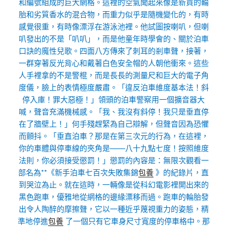
和編號組成的巨大網格。這裡的空氣聞起來像是新買的輪
胎和劣質香水的混合物，而重力似乎是隨機變化的，有時
感覺很重，有時像漂浮在游泳池裡。他試圖按喇叭，但喇
叭發出的不是「叭叭」，而是他童年時學會的、關於泊車
口訣的魔性兒歌。四面八方傳來了刺耳的剎車聲，接著，
一群穿著反光背心和戴著白色安全帽的人朝他衝來。這些
人手裡拿的不是警棍，而是長長的測量尺和巨大的電子角
度儀，臉上的表情極度嚴肅。「違反泊車維度基本法！斜
停入庫！罪大惡極！」領頭的泊車警察用一個擴音器大
喊，聲音充滿機械感。「我、我沒有斜停！我只是垂直停
在了牆壁上！」何手殘趕緊為自己辯解，但聲音因為恐懼
而顫抖。「垂直泊車？那是在第三次元的行為，在這裡，
你的車體與停車線的夾角是——八十九點七度！按照維度
法則，你必須接受懲罰！」懲罰的內容是：無限次觀看一
部名為**《新手泊車七百次失敗集錦
包養
》的紀錄片，直
到哭泣為止。就在這時，一輛像是從科幻電影裡開出來的
黑色跑車，優雅地從網格的邊緣漂移而過。跑車的輪胎發
出令人陶醉的摩擦聲，它以一種近乎蔑視重力的姿態，精
準地停進
包養
了一個只有它車身尺寸寬度的停車格中。那