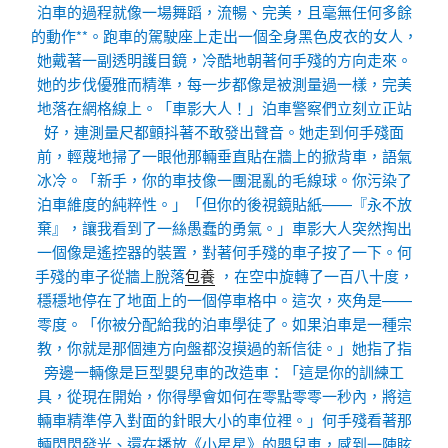
泊車的過程就像一場舞蹈，流暢、完美，且毫無任何多餘
的動作**。跑車的駕駛座上走出一個全身黑色皮衣的女人，
她戴著一副透明護目鏡，冷酷地朝著何手殘的方向走來。
她的步伐優雅而精準，每一步都像是被測量過一樣，完美
地落在網格線上。「車影大人！」泊車警察們立刻立正站
好，連測量尺都顫抖著不敢發出聲音。她走到何手殘面
前，輕蔑地掃了一眼他那輛垂直貼在牆上的掀背車，語氣
冰冷。「新手，你的車技像一團混亂的毛線球。你污染了
泊車維度的純粹性。」「但你的後視鏡貼紙——『永不放
棄』，讓我看到了一絲愚蠢的勇氣。」車影大人突然掏出
一個像是遙控器的裝置，對著何手殘的車子按了一下。何
手殘的車子從牆上脫落
包養
，在空中旋轉了一百八十度，
穩穩地停在了地面上的一個停車格中。這次，夾角是——
零度。「你被分配給我的泊車學徒了。如果泊車是一種宗
教，你就是那個連方向盤都沒摸過的新信徒。」她指了指
旁邊一輛像是巨型嬰兒車的改造車：「這是你的訓練工
具，從現在開始，你得學會如何在零點零零一秒內，將這
輛車精準停入對面的針眼大小的車位裡。」何手殘看著那
輛閃閃發光、還在播放《小星星》的嬰兒車，感到一陣眩