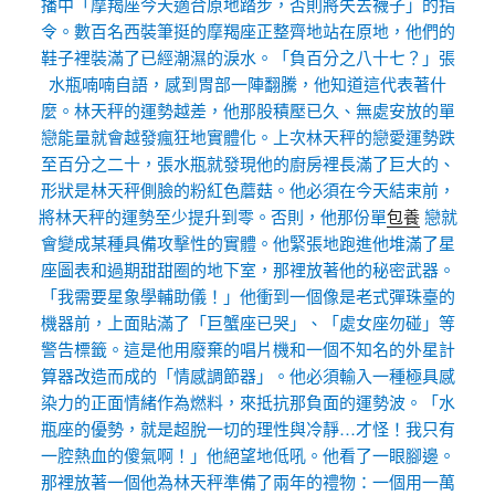
播中「摩羯座今天適合原地踏步，否則將失去襪子」的指
令。數百名西裝筆挺的摩羯座正整齊地站在原地，他們的
鞋子裡裝滿了已經潮濕的淚水。「負百分之八十七？」張
水瓶喃喃自語，感到胃部一陣翻騰，他知道這代表著什
麼。林天秤的運勢越差，他那股積壓已久、無處安放的單
戀能量就會越發瘋狂地實體化。上次林天秤的戀愛運勢跌
至百分之二十，張水瓶就發現他的廚房裡長滿了巨大的、
形狀是林天秤側臉的粉紅色蘑菇。他必須在今天結束前，
將林天秤的運勢至少提升到零。否則，他那份單
包養
戀就
會變成某種具備攻擊性的實體。他緊張地跑進他堆滿了星
座圖表和過期甜甜圈的地下室，那裡放著他的秘密武器。
「我需要星象學輔助儀！」他衝到一個像是老式彈珠臺的
機器前，上面貼滿了「巨蟹座已哭」、「處女座勿碰」等
警告標籤。這是他用廢棄的唱片機和一個不知名的外星計
算器改造而成的「情感調節器」。他必須輸入一種極具感
染力的正面情緒作為燃料，來抵抗那負面的運勢波。「水
瓶座的優勢，就是超脫一切的理性與冷靜…才怪！我只有
一腔熱血的傻氣啊！」他絕望地低吼。他看了一眼腳邊。
那裡放著一個他為林天秤準備了兩年的禮物：一個用一萬