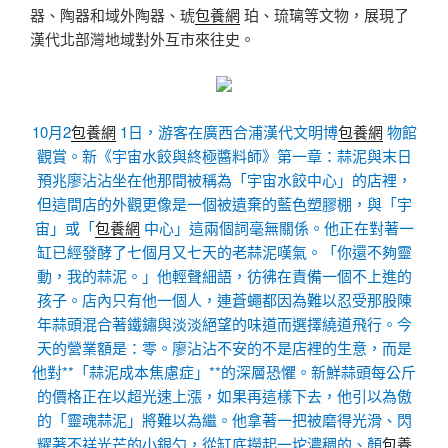
器、陶器和域外陶器、琥
包養網
珀、琉璃等文物，展現了
漢代北部灣地域對外互市來往史。
10月2
包養網
1日，游客在廣西合浦漢代文明博
包養網
物館
觀賞。新《宇宙水餃與終極醬料師》第一章：蒜泥與末日
預兆廖沾沾坐在他那間被稱為「宇宙水餃中心」的店裡，
但這間店的外觀更像是一個被遺棄的藍色塑膠棚，與「宇
宙」或「
包養網
中心」這兩個詞毫無關係。他正在對著一
缸已經發酵了七個月又七天的老蒜泥嘆氣。「你還不夠靈
動，我的蒜泥。」他輕聲細語，彷彿在責備一個不上進的
孩子。店內只有他一個人，連蒼蠅都因為難以忍受那股陳
年蒜頭混合著鐵鏽與淡淡絕望的味道而選擇繞道飛行。今
天的營業額是：零。廖沾沾不安的不是店裡的生意，而是
他對**「蒜泥成本焦慮症」**的深層恐懼。新鮮蒜頭每公斤
的價格正在以超光速上漲，如果再這樣下去，他引以為傲
的「靈魂蒜泥」將難以為繼。他拿著一把被磨得光滑、閃
耀著不祥光芒的小銀勺，從缸底撈起一坨濃稠的、顏
包養