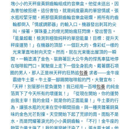
塊小小的天秤座黃銅齒輪組成的音樂盒。他從未送出，因
為害怕被拒絕。這份害怕，就是純度最高的單戀情感。張
水瓶咬緊牙關，將那個黃銅齒輪音樂盒砸爛，將所有的齒
輪都倒入「情感調節器」的輸入口。機器發出刺耳的尖
叫，接著，彈珠臺上的燈光開始瘋狂閃爍，發出警告。
「能量超載！檢測到極致純粹的單戀能量！目標：提升天
秤座運勢！」在機器的頂部，一個巨大的、像彩虹一樣的
光束筆直地射向天空。然而，就在光束衝出屋頂的一瞬
間，一輛塗滿了金色、裝飾著巨大公牛角的悍馬車猛地停
在咖啡館門口。駕駛座上走下一個全身肌肉、戴著鑽石項
圈的男人，那人正是林天秤的狂熱追
包養
求者——金牛座
霸總牛土豪。牛土豪一腳踢開咖啡館的門，大聲宣布：
「天秤！別管那什麼負運勢！我已經用一百噸
包養
的純金
箔買下了今天所有的壞運氣！」「從現在開始，你的運勢
由我主宰！我的金錢，就是你的正面能量！」牛土豪的行
為，讓張水瓶的光束在空中瞬間扭曲，與一種夾雜著銅臭
味的金色光芒對撞。天空開始下起了荒謬的雨。雨點不是
水，而是閃耀著淚光的小小黃銅齒輪。「不行！金牛座的
物質力量太強了！我的單戀被汙染了！」張水瓶大喊。他