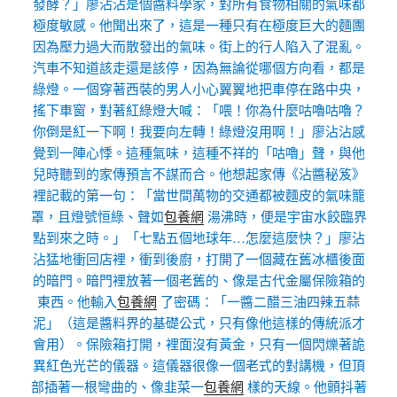
發酵？」廖沾沾是個醬料學家，對所有食物相關的氣味都
極度敏感。他聞出來了，這是一種只有在極度巨大的麵團
因為壓力過大而散發出的氣味。街上的行人陷入了混亂。
汽車不知道該走還是該停，因為無論從哪個方向看，都是
綠燈。一個穿著西裝的男人小心翼翼地把車停在路中央，
搖下車窗，對著紅綠燈大喊：「喂！你為什麼咕嚕咕嚕？
你倒是紅一下啊！我要向左轉！綠燈沒用啊！」廖沾沾感
覺到一陣心悸。這種氣味，這種不祥的「咕嚕」聲，與他
兒時聽到的家傳預言不謀而合。他想起家傳《沾醬秘笈》
裡記載的第一句：「當世間萬物的交通都被麵皮的氣味籠
罩，且燈號恒綠、聲如
包養網
湯沸時，便是宇宙水餃臨界
點到來之時。」「七點五個地球年…怎麼這麼快？」廖沾
沾猛地衝回店裡，衝到後廚，打開了一個藏在舊冰櫃後面
的暗門。暗門裡放著一個老舊的、像是古代金屬保險箱的
東西。他輸入
包養網
了密碼：「一醬二醋三油四辣五蒜
泥」（這是醬料界的基礎公式，只有像他這樣的傳統派才
會用）。保險箱打開，裡面沒有黃金，只有一個閃爍著詭
異紅色光芒的儀器。這儀器很像一個老式的對講機，但頂
部插著一根彎曲的、像韭菜一
包養網
樣的天線。他顫抖著