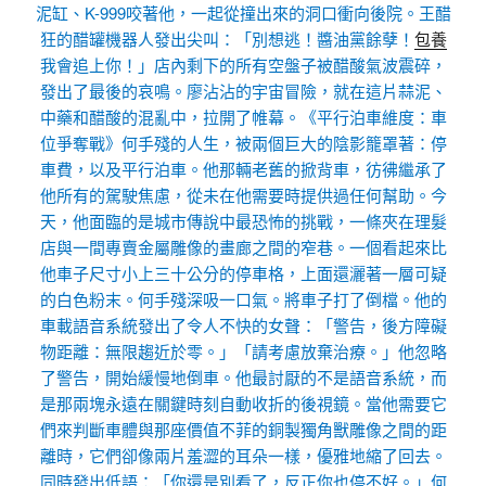
泥缸、K-999咬著他，一起從撞出來的洞口衝向後院。王醋
狂的醋罐機器人發出尖叫：「別想逃！醬油黨餘孽！
包養
我會追上你！」店內剩下的所有空盤子被醋酸氣波震碎，
發出了最後的哀鳴。廖沾沾的宇宙冒險，就在這片蒜泥、
中藥和醋酸的混亂中，拉開了帷幕。《平行泊車維度：車
位爭奪戰》何手殘的人生，被兩個巨大的陰影籠罩著：停
車費，以及平行泊車。他那輛老舊的掀背車，彷彿繼承了
他所有的駕駛焦慮，從未在他需要時提供過任何幫助。今
天，他面臨的是城市傳說中最恐怖的挑戰，一條夾在理髮
店與一間專賣金屬雕像的畫廊之間的窄巷。一個看起來比
他車子尺寸小上三十公分的停車格，上面還灑著一層可疑
的白色粉末。何手殘深吸一口氣。將車子打了倒檔。他的
車載語音系統發出了令人不快的女聲：「警告，後方障礙
物距離：無限趨近於零。」「請考慮放棄治療。」他忽略
了警告，開始緩慢地倒車。他最討厭的不是語音系統，而
是那兩塊永遠在關鍵時刻自動收折的後視鏡。當他需要它
們來判斷車體與那座價值不菲的銅製獨角獸雕像之間的距
離時，它們卻像兩片羞澀的耳朵一樣，優雅地縮了回去。
同時發出低語：「你還是別看了，反正你也停不好。」何