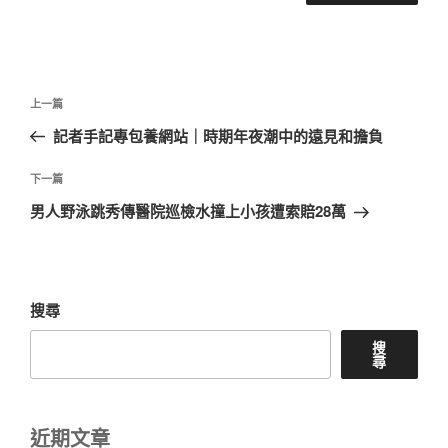
文
上
上一篇
章
一
記者手記專包養網站｜時期年夜潮中的遠見和擔負
導
篇
覽
文
下
下一篇
章
一
男人野泳跳秀傳醫院巡檢水撞上小孩遭索賠28萬
篇
文
章
搜尋
搜
尋
近期文章