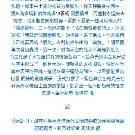
知道，如果牛土豪的物質力量勝出，林天秤將會被困在一
個充滿金錢和俗氣的虛
包養網
假愛情裡，而他將永遠失去
機會。張水瓶看向那機器，還剩下最後一個可以輸入的
「情緒燃料」口。他迅速撕下了貼在他背後衣領上，那張
寫著「我就是個單戀傻瓜」的標籤，丟了進去。他必須用
自己最真實的「傻氣」去對抗金牛座的「霸氣」！調節器
再次發出轟鳴，這一次，射向天空的光束不再是彩虹色，
而是充滿了水瓶座特有的怪誕藍色**。藍色光束與金色光芒
在空中形成了一個巨大的、旋轉著的太極圖案，像是在爭
奪林天秤的靈魂。這場以星座運勢為賭注、以單戀能量為
包養
武器的荒唐戰爭，正式打響了。藍色與金色的光芒在
林天秤咖啡館上空劇烈衝撞，創造出一個不斷旋轉的怪異
氣旋。華社記者 周佳誼 攝
10月21日，游客在廣西合浦漢代文明博物館的漢墓維護展
現廳觀賞。新華社記者 周佳誼 攝