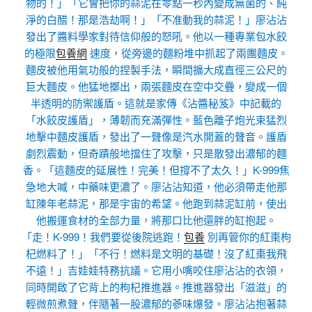
物的！」「它會把你的蒜泥在零點一秒內變成無菌的、純
淨的白醋！那是浩劫啊！」「不准動我的蒜泥！」廖沾沾
發出了醬料學家對待信仰般的怒吼。他以一種專業包水餃
的極限
包養網
速度，從旁邊的麵粉堆中抓起了兩團麵皮。
麵皮被他用氣功般的捏製手法，瞬間擴大成直徑三公尺的
巨大麵皮。他猛地擲出，兩張麵皮在空中交疊，變成一個
半透明的防禦護盾。這就是家傳《沾醬秘笈》中記載的
「水餃皮護盾」，薄韌而充滿彈性。藍色離子炮光束猛烈
地擊中麵皮護盾，發出了一聲像是汽水開蓋的聲音。護盾
劇烈震動，但奇蹟般地擋住了攻擊，只是散發出濃郁的麵
香。「這麵皮的延展性！完美！但撐不了太久！」K-999焦
急地大喊，中藥味更濃了。廖沾沾知道，他必須帶走他那
缸陳年老蒜泥，那是宇宙的希望。他跑到蒜泥缸前，使出
他搬運食材的全部力量，將那口比他還胖的缸抱起。
「走！K-999！我們要從後院逃跑！
包養
別再管你的紅棗枸
杞燃料了！」「不行！燃料是文明的基礎！沒了紅棗我飛
不遠！」吉娃娃特務抗議。它用小嘴咬住廖沾沾的衣領，
同時開啟了它背上的枸杞推進器。推進器發出「滋滋」的
輕微煎煮聲，伴隨著一股濃郁的蔘味爆發。廖沾沾抱著蒜