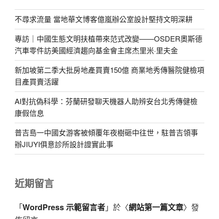
不尋求流量 當地華文博客億嵐辦公室設計堅持文明深耕
專訪｜中國生態文明扶植帶來范式改變——OSDER奧斯德
汽車零件訪美國經濟趨向基金會主席杰里米·里夫金
新加坡第二季大批房地產買賣150億 商業地秀傳醫院健檢項
目產買賣活躍
AI對抗偽科學：芬蘭研發聊天機器人助辨安台北秀傳健檢
康假信息
普吉島一中國女游客被傾覆年夜樹砸中往世，駐普吉領事
辦JIUYI俱意診所設計證實此事
近期留言
「
WordPress 示範留言者
」於〈
網站第一篇文章
〉發